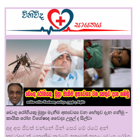
ඩෙංගු රෝගියකු ⁣මුත්‍රා මැනීම අත්‍යවශ්‍ය වන හේතුව දැන ගනිමු –
කායික රෝග විශේෂඥ වෛද්‍ය උපුල් ද සිල්වා
අද අප ජීවත් වන්නේ මින් පෙර මේ රටේ අන්
කවරදාවත් නොතිබූ තරමේ ඉතාමත් ඉහළ ඩෙංගු රෝග