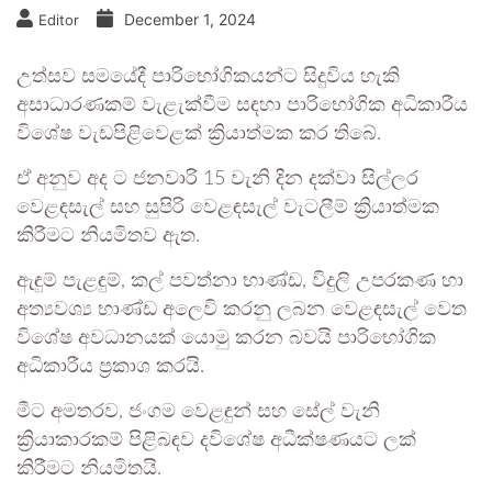
December 1, 2024
Editor
උත්සව සමයේදී පාරිභෝගිකයන්ට සිදුවිය හැකි
අසාධාරණකම් වැළැක්වීම සඳහා පාරිභෝගික අධිකාරීය
විශේෂ වැඩපිළිවෙළක් ක්‍රියාත්මක කර තිබේ.
ඒ අනුව අද ට ජනවාරි 15 වැනි දින දක්වා සිල්ලර
වෙළඳසැල් සහ සුපිරි වෙළඳසැල් වැටලීම් ක්‍රියාත්මක
කිරීමට නියමිතව ඇත.
ඇඳුම් පැළඳුම්, කල් පවත්නා භාණ්ඩ, විදුලි උපරකණ හා
අත්‍යවශ්‍ය භාණ්ඩ අලෙවි කරනු ලබන වෙළඳසැල් වෙත
විශේෂ අවධානයක් යොමු කරන බවයි පාරිභෝගික
අධිකාරීය ප්‍රකාශ කරයි.
මීට අමතරව, ජංගම වෙළඳුන් සහ සේල් වැනි
ක්‍රියාකාරකම් පිළිබඳව දවිශේෂ අධීක්ෂණයට ලක්
කිරීමට නියමිතයි.