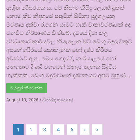
ආශ්‍රිත පරිසරයක ය. මේ නිසාම කිසිදු ලෙඩක් දුකක්
නොමැතිව නිදහසේ සතුටින් සිටිනා පුද්ගලයකු
මරණය දක්වා රැගෙන යෑමට හැකි වාතාවරණයක් අද
වනවිට නිර්මාණය වී තිබේ. දවසේ දිවා කල
විවිධාකාර කාර්යවල නියැලෙන විට ඩෙංගු මදුරුවකුට
අපගේ ශරීරයේ කොතැනක හෝ දෂ්ට කිරීමට
අවස්ථාව ඇත. මෙය ගෙදර දී, කාර්යාලයේ හෝ
මඟතොට දී ආදී වශයෙන් ඕනෑම තැනක සිදුවිය
හැක්කකි. ඩෙංගු මදුරුවාගේ දෂ්ටනයට අපට මුහුණ …
වැඩිපුර කියවන්න
විනිවිද සායනය
August 10, 2026
/
1
2
3
4
5
›
»