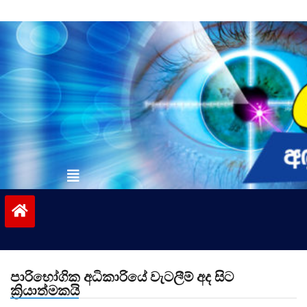
Skip
to
content
vinivida.lk
පාරිභෝගික අධිකාරියේ වැටලීම් අද සිට
ක්‍රියාත්මකයි