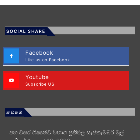
SOCIAL SHARE
Facebook
Like us on Facebook
Youtube
Subscribe US
නවතම
පහ වසර ශිෂ්‍යත්ව විභාග ප්‍රතිඵල සැප්තැම්බර් මුල්