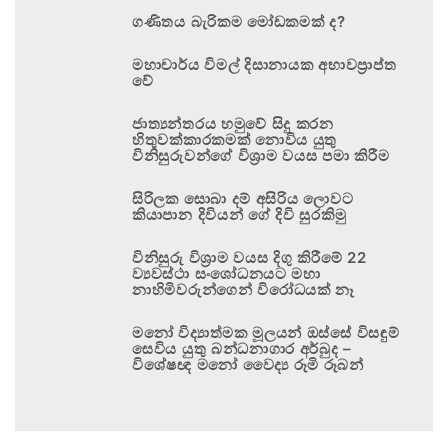
ගණිතය බැරිකම මෝඩකමක් ද?
මහාචාර්ය විමල් දිසානායක අභාවප්‍රාප්ත
වේ
ජාත්‍යන්තරය හමුවේ සිදු කරන
හිතුවක්කාරකමක් නොවිය යුතු
විනිසුරුවන්ගේ විශ්‍රාම වයස පමා කිරීම
සිරිලක සොබා දම් අසිරිය ලොවට
කියාපාන දිවියන් ගේ දිවි සුරකිමු
විනිසුරු විශ්‍රාම වයස දිගු කිරීමේ 22
ව්‍යවස්ථා සංශෝධනයට මහා
නාහිමිවරුන්ගෙන් විරෝධයක් නෑ
මනෝ විද්‍යාත්මක මූලයන් ඔස්සේ විසඳුම්
සෙවිය යුතු බන්ධනාගාර අර්බුද –
විශේෂඥ මනෝ වෛද්‍ය රූමි රූබන්