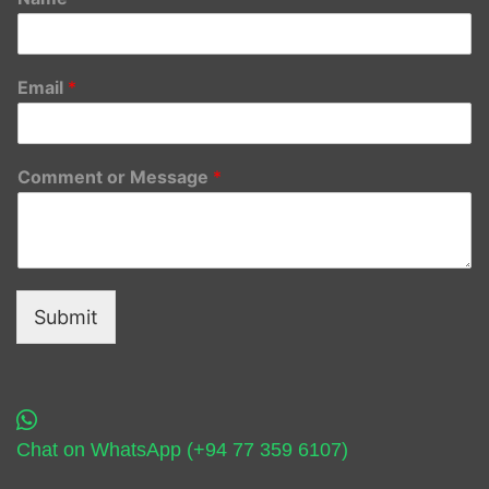
Email
*
Comment or Message
*
Submit
Chat on WhatsApp (+94 77 359 6107)