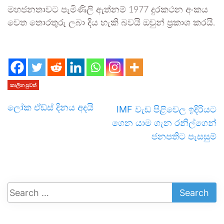
මහජනතාවට පැමිණිලි ඇත්නම් 1977 දුරකථන අංකය
වෙත තොරතුරු ලබා දිය හැකි බවයි ඔවුන් ප්‍රකාශ කරයි.
කාලීන පුවත්
ලෝක ඒඩ්ස් දිනය අදයි
IMF වැඩ පිළිවෙල ඉදිරියට
ගෙන යාම ගැන රනිල්ගෙන්
ජනපතිට පැසසුම්