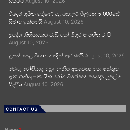
සතියේ
August 10, 2026
විදෙස් ශ්‍රමික ප්‍රේෂණ ඇ. ඩොලර් මිලියන 5,000සේ
සීමාව ඉක්මවයි
August 10, 2026
ප්‍රදේශ කිහිපයකට වැසි හෝ ගිගුරුම් සහිත වැසි
August 10, 2026
උසස් පෙළ විභාගය අදින් ඇරඹෙයි
August 10, 2026
ඩෙංගු රෝගියකු ⁣මුත්‍රා මැනීම අත්‍යවශ්‍ය වන හේතුව
දැන ගනිමු – කායික රෝග විශේෂඥ වෛද්‍ය උපුල් ද
සිල්වා
August 10, 2026
CONTACT US
Name
*