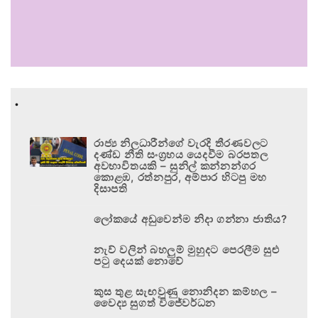
.
රාජ්‍ය නිලධාරීන්ගේ වැරදි තීරණවලට
දණ්ඩ නීති සංග්‍රහය යෙදවීම බරපතල
අවභාවිතයකි – සුනිල් කන්නන්ගර
කොළඹ, රත්නපුර, අම්පාර හිටපු මහ
දිසාපති
ලෝකයේ අඩුවෙන්ම නිදා ගන්නා ජාතිය?
නැව් වලින් බහලුම් මුහුදට පෙරලීම සුළු
පටු දෙයක් නොවේ
කුස තුළ සැඟවුණු නොනිදන කම්හල –
වෛද්‍ය සුගත් විජේවර්ධන