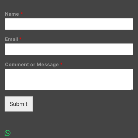
Name
*
Email
*
Comment or Message
*
Submit