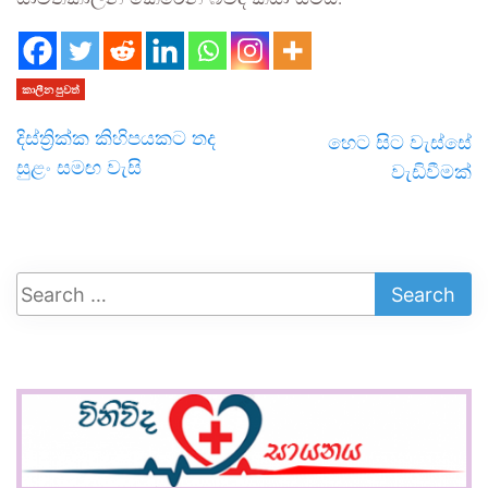
කාලීන පුවත්
දිස්ත්‍රික්ක කිහිපයකට තද
හෙට සිට වැස්සේ
සුළං සමඟ වැසි
වැඩිවීමක්