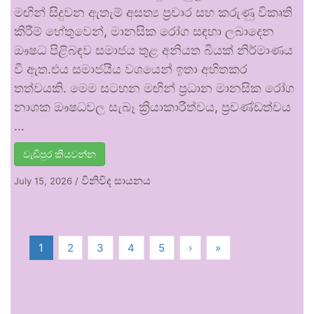
මඟින් සිදුවන ඇතැම් අසත්‍ය ප්‍රචාර සහ කරුණු විකෘති
කිරීම් හේතුවෙන්, මානසික රෝග සඳහා ලබාදෙන
ඖෂධ පිළිබඳව සමාජය තුළ අනියත බියක් නිර්මාණය
වී ඇත.එය සමාජයීය වශයෙන් ඉතා අහිතකර
තත්වයකි. මෙම සටහන මඟින් ප්‍රධාන මානසික රෝග
නාශක ඖෂධවල සැබෑ ක්‍රියාකාරීත්වය, ප්‍රචණ්ඩත්වය
…
වැඩිපුර කියවන්න
විනිවිද සායනය
July 15, 2026
/
1
2
3
4
5
›
»