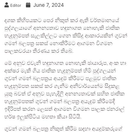
June 7, 2024
Editor
දශක කිහිපයකට පෙර නිකුත් කර ඇති වර්තමානයේ
පුද්ගලයාගේ අනන්‍යතාව හඳුනාගත නොහැකි ජාතික
හැඳුනුම්පත් සැලකිල්ලට ගෙන කිසිදු ආකාරයකින් ගුවන්
ගමන් බලපත්‍ර සකස් නොකිරීමට ආගමන විගමන
පාලකවරයා තීරණය කර තිබේ.
මේ අනුව එවැනි හඳුනාගත නොහැකි ඡායාරූප, අංක හා
අක්ෂර මැකී ගිය ජාතික හැඳුනුම්පත් හිමි පුද්ගලයන්
ගුවන් ගමන් බලපත්‍රය අයදුම් කිරීමට පළමුව ජාතික
හැඳුනුම්පත සකස් කර ගැනීම අනිවාර්යෙන්ම සිදුකළ
යුතු බවත් ඒ අනුව පැහැදිලි අනන්‍යතාවක් සහිත ජාතික
හැඳුනුම්පතක් ගුවන් ගමන් බලපත්‍ර අයැදුම් කිරීමේදී
ඉදිරිපත් කරන ලෙසත් ආගමන විගමන පාලක ජනරාල්
හර්ෂ ඉලුක්පිටිය මහතා කියා සිටියි.
ගුවන් ගමන් බලපත්‍ර නිකුත් කිරීම සඳහා අයදුම්කරුගේ