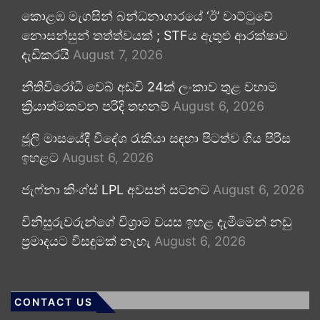
කොළඹ මැගසින් බන්ධනාගාරයේ ‘ඊ’ වාට්ටුවේ
නොසන්සුන් තත්ත්වයක් ; STFය ඇතුළු ආරක්ෂාව
දැඩිකරයි
August 7, 2026
නීතිවිරෝධී වෙබ් අඩවි 24ක් ලංකාව තුළ වහාම
ක්‍රියාත්මකවන පරිදි තහනම්
August 6, 2026
ජූලි මාසයේදී විදේශ රැකියා සඳහා පිටත්ව ගිය පිරිස
ඉහළට
August 6, 2026
ජැෆ්නා කිංග්ස් LPL අවසන් සටනට
August 6, 2026
විනිසුරුවරුන්ගේ විශ්‍රාම වයස ඉහළ දැමීමෙන් නඩු
ප්‍රමාදයට විසඳුමක් නැහැ
August 6, 2026
CONTACT US