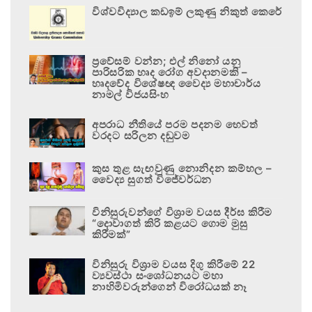
විශ්වවිද්‍යාල කඩඉම් ලකුණු නිකුත් කෙරේ
ප්‍රවේසම් වන්න; එල් නිනෝ යනු
පාරිසරික හෘද රෝග අවදානමකි –
හෘදවේද විශේෂඥ වෛද්‍ය මහාචාර්ය
නාමල් විජයසිංහ
අපරාධ නීතියේ පරම පදනම හෙවත්
වරදට සරිලන දඬුවම
කුස තුළ සැඟවුණු නොනිදන කම්හල –
වෛද්‍ය සුගත් විජේවර්ධන
විනිසුරුවන්ගේ විශ්‍රාම වයස දීර්ඝ කිරීම
“දොවාගත් කිරි කළයට ගොම මුසු
කිරීමක්”
විනිසුරු විශ්‍රාම වයස දිගු කිරීමේ 22
ව්‍යවස්ථා සංශෝධනයට මහා
නාහිමිවරුන්ගෙන් විරෝධයක් නෑ