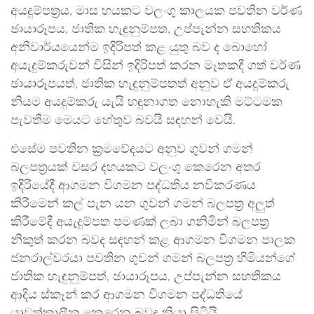
අයදුම්පත්‍රය, මාස හයකට වලංගු කාලයක පවතින වර්ණ
ඡායාරූපය, ජාතික හැඳුනුම්පත, උප්පැන්න සහතිකය
අනිවාර්යයෙන්ම ඉදිරිපත් කළ යුතු බව ද බොහෝ
අයැදුම්කරුවන් විසින් ඉදිරිපත් කරන මෑතකදී ගත් වර්ණ
ඡායාරූපයත්, ජාතික හැඳුනුම්පතත් අනුව ඒ අයදුම්කරු
නියම අයදුම්කරු යැයි හඳුනාගත නොහැකි මට්ටමක
පැවතීම මෙයට හේතුව බවයි සඳහන් වෙයි.
එසේම පවතින ක්‍රමවේදයට අනුව ගුවන් ගමන්
බලපත්‍රයක් වසර දහයකට වලංගු කෙරෙන අතර
ඉදිරියේදී ආගමන විගමන පද්ධතිය නවීකරණය
කිරීමෙන් කල් පැන යන ගුවන් ගමන් බලපත්‍ර අලුත්
කිරීමේදී අයැදුම්පත පමණක් ලබා ගනිමින් බලපත්‍ර
නිකුත් කරන බවද සඳහන් කළ ආගමන විගමන පාලක
ජනරාල්වරයා පවතින ගුවන් ගමන් බලපත්‍ර හිමියන්ගේ
ජාතික හැඳුනුම්පත්, ඡායාරූපය, උප්පැන්න සහතිකය
ආදිය ස්කෑන් කර ආගමන විගමන පද්ධතියේ
යාවත්කාලීන කෙරෙන බවද කියා සිටියි.