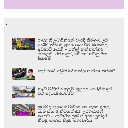
.
රාජ්‍ය නිලධාරීන්ගේ වැරදි තීරණවලට
දණ්ඩ නීති සංග්‍රහය යෙදවීම බරපතල
අවභාවිතයකි – සුනිල් කන්නන්ගර
කොළඹ, රත්නපුර, අම්පාර හිටපු මහ
දිසාපති
ලෝකයේ අඩුවෙන්ම නිදා ගන්නා ජාතිය?
නැව් වලින් බහලුම් මුහුදට පෙරලීම සුළු
පටු දෙයක් නොවේ
සුරාබදු ආදායම වාර්තාගත ලෙස ඉහළ
යාම සහ ආත්මභක්ෂක උරගයාගේ
කතාව – ආචාර්ය ප්‍රණීත් අභයසුන්දර
හිටපු මානව විද්‍යා මහාචාර්ය