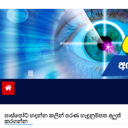
Skip
to
content
vinivida.lk
පාස්පෝට් හදන්න කලින් පරණ හැඳුනුම්පත අලුත්
කරගන්න