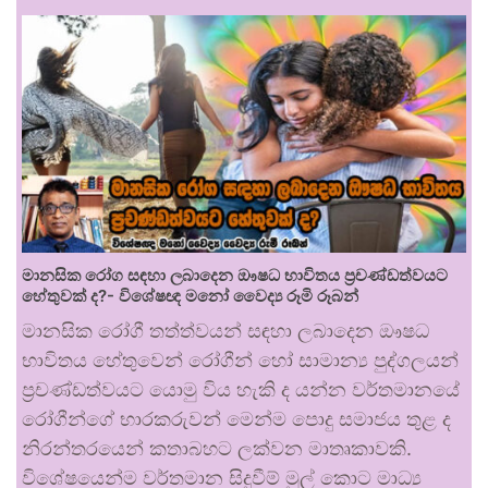
මානසික රෝග සඳහා ලබාදෙන ඖෂධ භාවිතය ප්‍රචණ්ඩත්වයට
හේතුවක් ද?- විශේෂඥ මනෝ වෛද්‍ය රූමි රූබන්
මානසික රෝගී තත්ත්වයන් සඳහා ලබාදෙන ඖෂධ
භාවිතය හේතුවෙන් රෝගීන් හෝ සාමාන්‍ය පුද්ගලයන්
ප්‍රචණ්ඩත්වයට යොමු විය හැකි ද යන්න වර්තමානයේ
රෝගීන්ගේ භාරකරුවන් මෙන්ම පොදු සමාජය තුළ ද
නිරන්තරයෙන් කතාබහට ලක්වන මාතෘකාවකි.
විශේෂයෙන්ම වර්තමාන සිදුවීම් මුල් කොට මාධ්‍ය