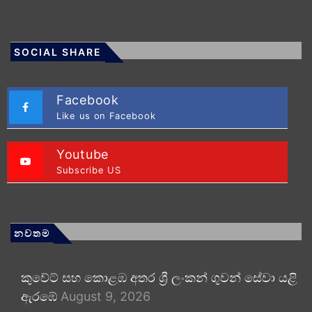
SOCIAL SHARE
Facebook
Like us on Facebook
Youtube
Subscribe US
නවතම
කුවේට් සහ කොළඹ අතර ශ්‍රී ලංකන් ගුවන් සේවා යළි
ඇරඹේ
August 9, 2026