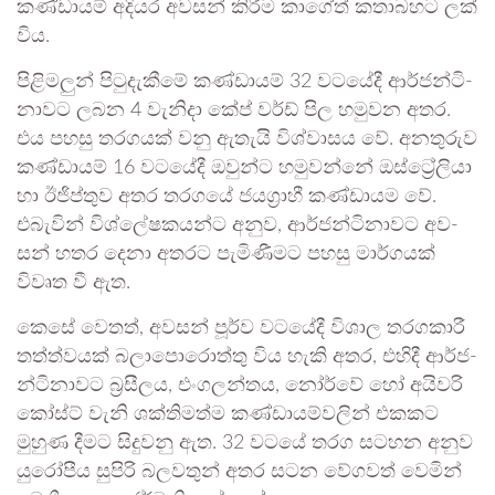
කණ්ඩා­යම් අදි­යර අව­සන් කිරීම කාගේත් කතා­බ­හට ලක්
විය.
පිළි­ම­ලුන් පිටු­දැ­කීමේ කණ්ඩා­යම් 32 වට­යේදී ආර්ජ­න්ටි­
නා­වට ලබන 4 වැනිදා කේප් වර්ඩ් පිල හමු­වන අතර.
එය පහසු තර­ග­යක් වනු ඇතැයි විශ්වා­සය වේ. අන­තු­රුව
කණ්ඩා­යම් 16 වට­යේදී ඔවුන්ට හමු­වන්නේ ඔස්ට්‍රේ­ලියා
හා ඊජි­ප්තුව අතර තර­ගයේ ජය­ග්‍රාහී කණ්ඩා­යම වේ.
එබැ­වින් විශ්ලේ­ෂ­ක­යන්ට අනුව, ආර්ජ­න්ටි­නා­වට අව­
සන් හතර දෙනා අත­රට පැමි­ණී­මට පහසු මාර්ග­යක්
විවෘත වී ඇත.
කෙසේ වෙතත්, අව­සන් පූර්ව වට­යේදී විශාල තර­ග­කාරී
තත්ත්ව­යක් බලා­පො­රොත්තු විය හැකි අතර, එහිදී ආර්ජ­
න්ටි­නා­වට බ්‍රසී­ලය, එංග­ල­න්තය, නෝර්වේ හෝ අයි­වරි
කෝස්ට් වැනි ශක්ති­මත්ම කණ්ඩා­ය­ම්ව­ලින් එක­කට
මුහුණ දීමට සිදු­වනු ඇත. 32 වටයේ තරග සට­හන අනුව
යුරෝ­පීය සුපිරි බල­ව­තුන් අතර සටන වේග­වත් වෙමින්