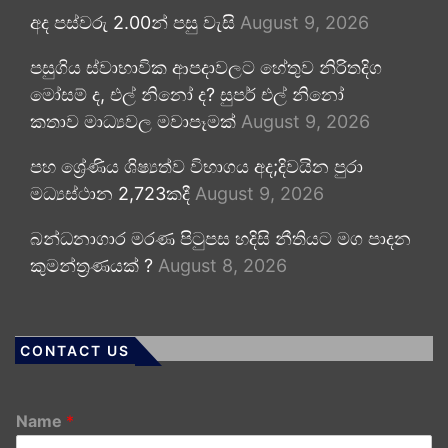
අද පස්වරු 2.00න් පසු වැසි
August 9, 2026
පසුගිය ස්වාභාවික ආපදාවලට හේතුව නිරිතදිග
මෝසම් ද, එල් නිනෝ ද? සුපර් එල් නිනෝ
කතාව මාධ්‍යවල මවාපෑමක්
August 9, 2026
පහ ශ්‍රේණිය ශිෂ්‍යත්ව විභාගය අද;දිවයින පුරා
මධ්‍යස්ථාන 2,723කදී
August 9, 2026
බන්ධනාගාර මරණ පිටුපස හදිසි නීතියට මග පාදන
කුමන්ත්‍රණයක් ?
August 8, 2026
CONTACT US
Name
*