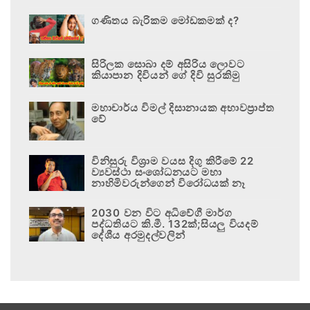
ගණිතය බැරිකම මෝඩකමක් ද?
සිරිලක සොබා දම් අසිරිය ලොවට
කියාපාන දිවියන් ගේ දිවි සුරකිමු
මහාචාර්ය විමල් දිසානායක අභාවප්‍රාප්ත
වේ
විනිසුරු විශ්‍රාම වයස දිගු කිරීමේ 22
ව්‍යවස්ථා සංශෝධනයට මහා
නාහිමිවරුන්ගෙන් විරෝධයක් නෑ
2030 වන විට අධිවේගී මාර්ග
පද්ධතියට කි.මී. 132ක්;සියලු වියදම්
දේශීය අරමුදල්වලින්