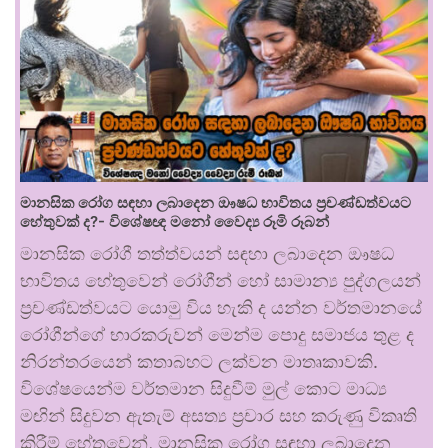
මානසික රෝග සඳහා ලබාදෙන ඖෂධ භාවිතය ප්‍රචණ්ඩත්වයට
හේතුවක් ද?- විශේෂඥ මනෝ වෛද්‍ය රූමි රූබන්
මානසික රෝගී තත්ත්වයන් සඳහා ලබාදෙන ඖෂධ
භාවිතය හේතුවෙන් රෝගීන් හෝ සාමාන්‍ය පුද්ගලයන්
ප්‍රචණ්ඩත්වයට යොමු විය හැකි ද යන්න වර්තමානයේ
රෝගීන්ගේ භාරකරුවන් මෙන්ම පොදු සමාජය තුළ ද
නිරන්තරයෙන් කතාබහට ලක්වන මාතෘකාවකි.
විශේෂයෙන්ම වර්තමාන සිදුවීම් මුල් කොට මාධ්‍ය
මඟින් සිදුවන ඇතැම් අසත්‍ය ප්‍රචාර සහ කරුණු විකෘති
කිරීම් හේතුවෙන්, මානසික රෝග සඳහා ලබාදෙන