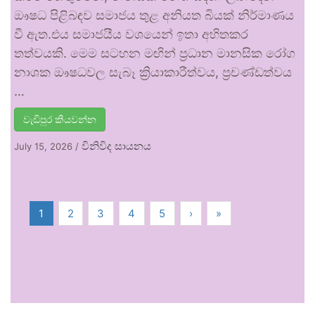
ඖෂධ පිළිබඳව සමාජය තුළ අනියත බියක් නිර්මාණය
වී ඇත.එය සමාජයීය වශයෙන් ඉතා අහිතකර
තත්වයකි. මෙම සටහන මඟින් ප්‍රධාන මානසික රෝග
නාශක ඖෂධවල සැබෑ ක්‍රියාකාරීත්වය, ප්‍රචණ්ඩත්වය
…
වැඩිපුර කියවන්න
විනිවිද සායනය
July 15, 2026
/
1
2
3
4
5
›
»