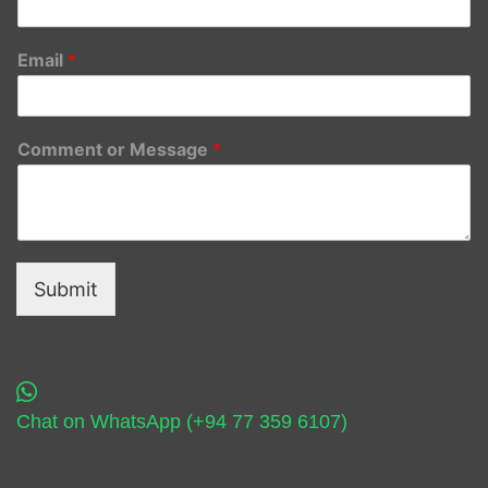
Email
*
Comment or Message
*
Submit
Chat on WhatsApp (+94 77 359 6107)