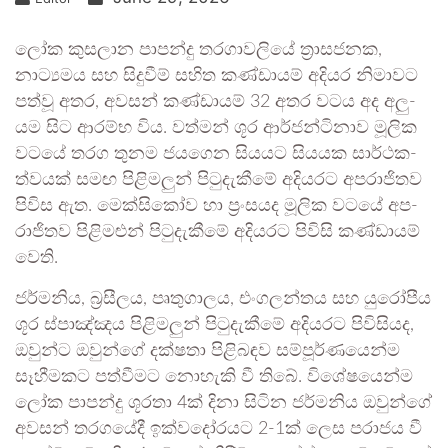
ලෝක කුස­ලාන පාපන්දු තර­ගා­ව­ලියේ ත්‍රාස­ජ­නක,
නාට්‍ය­මය සහ සිදු­වීම් සහිත කණ්ඩා­යම් අදි­යර නිමා­වට
පත්වූ අතර, අව­සන් කණ්ඩා­යම් 32 අතර වටය අද අලු­
යම සිට ආරම්භ විය. වත්මන් ශූර ආර්ජ­න්ටි­නාව මූලික
වටයේ තරග තුනම ජය­ගෙන සිය­යට සිය­යක සාර්ථ­ක­
ත්ව­යක් සමඟ පිළි­ම­ලුන් පිටු­දැ­කීමේ අදි­ය­රට අප­රා­ජි­තව
පිවිස ඇත. මෙක්සි­කෝව හා ප්‍රංස­යද මූලික වටයේ අප­
රා­ජි­තව පිළි­ම­ළුන් පිටු­දැ­කීමේ අදි­ය­රට පිවිසි කණ්ඩා­යම්
වෙති.
ජර්ම­නිය, බ්‍රසී­ලය, පෘතු­ගා­ලය, එංග­ල­න්තය සහ යුරෝ­පීය
ශූර ස්පාඤ්ඤය පිළි­ම­ලුන් පිටු­දැ­කීමේ අදි­ය­රට පිවි­සි­යද,
ඔවුන්ට ඔවුන්ගේ දක්ෂතා පිළි­බ­ඳව සම්පූ­ර්ණ­යෙන්ම
සෑහී­ම­කට පත්වී­මට නොහැකි වී තිබේ. විශේ­ෂ­යෙන්ම
ලෝක පාපන්දු ශූරතා 4ක් දිනා සිටින ජර්ම­නිය ඔවුන්ගේ
අව­සන් තර­ග­යේදී ඉක්ව­දෝ­ර­යට 2-1ක් ලෙස පරා­ජය වී