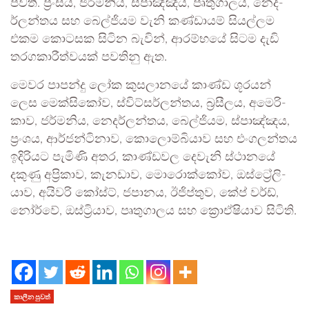
පවතී. ප්‍රංසය, ජර්ම­නිය, ස්පාඤ්ඤය, පෘතු­ගා­ලය, නෙද­
ර්ල­න්තය සහ බෙල්ජි­යම වැනි කණ්ඩා­යම් සිය­ල්ලම
එකම කොට­සක සිටින බැවින්, ආර­ම්භයේ සිටම දැඩි
තර­ග­කා­රී­ත්ව­යක් පව­තිනු ඇත.
මෙවර පාපන්දු ලෝක කුස­ලා­නයේ කාණ්ඩ ශූර­යන්
ලෙස මෙක්සි­කෝව, ස්විට්ස­ර්ල­න්තය, බ්‍රසී­ලය, අමෙ­රි­
කාව, ජර්ම­නිය, නෙද­ර්ල­න්තය, බෙල්ජි­යම, ස්පාඤ්ඤය,
ප්‍රංශය, ආර්ජ­න්ටි­නාව, කොලො­ම්බි­යාව සහ එංග­ල­න්තය
ඉදි­රි­යට පැමිණි අතර, කාණ්ඩ­වල දෙවැනි ස්ථානයේ
දකුණු අප්‍රි­කාව, කැන­ඩාව, මොරො­ක්කෝව, ඔස්ට්‍රේ­ලි­
යාව, අයි­වරි කෝස්ට්, ජපා­නය, ඊජි­ප්තුව, කේප් වර්ඩ්,
නෝර්වේ, ඔස්ට්‍රි­යාව, පෘතු­ගා­ලය සහ ක්‍රොඒ­ෂි­යාව සිටිති.
කාලීන පුවත්