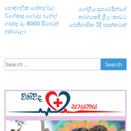
පෞද්ගලික රෝහල්වල
ගෝලීය සූපවේදීන්ගේ
විශේෂඥ වෛද්‍ය චැනල්
තරගයකදී ශ්‍රී ලංකාවට
ගාස්තු රු. 6000 සීමාවත්
ඓතිහාසික රිදී පදක්කමක්
ඉක්මවලා