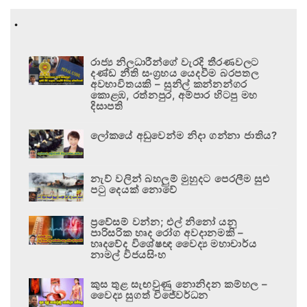
.
රාජ්‍ය නිලධාරීන්ගේ වැරදි තීරණවලට
දණ්ඩ නීති සංග්‍රහය යෙදවීම බරපතල
අවභාවිතයකි – සුනිල් කන්නන්ගර
කොළඹ, රත්නපුර, අම්පාර හිටපු මහ
දිසාපති
ලෝකයේ අඩුවෙන්ම නිදා ගන්නා ජාතිය?
නැව් වලින් බහලුම් මුහුදට පෙරලීම සුළු
පටු දෙයක් නොවේ
ප්‍රවේසම් වන්න; එල් නිනෝ යනු
පාරිසරික හෘද රෝග අවදානමකි –
හෘදවේද විශේෂඥ වෛද්‍ය මහාචාර්ය
නාමල් විජයසිංහ
කුස තුළ සැඟවුණු නොනිදන කම්හල –
වෛද්‍ය සුගත් විජේවර්ධන