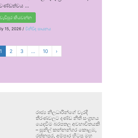
්‍රචණ්ඩත්වය …
වැඩිපුර කියවන්න
ly 15, 2026
/
විනිවිද සායනය
1
2
3
…
10
›
රාජ්‍ය නිලධාරීන්ගේ වැරදි
තීරණවලට දණ්ඩ නීති සංග්‍රහය
යෙදවීම බරපතල අවභාවිතයකි
– සුනිල් කන්නන්ගර කොළඹ,
රත්නපුර, අම්පාර හිටපු මහ