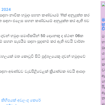
, 2024
සඳහා නාවික හමුදා සහන කණ්ඩායම් 11ක් අනුයුක්ත කර
ම
රික්ක සඳහා එලෙස සහන කණ්ඩායම් අනුයුක්ත කර ඇති බව
භ
ව
ා ගුවන් හමුදා සමාජිකයින් 50 දෙනෙකු ද ස්ථාන 06ක
ම
ම් සහන සැපයීම සඳහා සූදානම් කර ඇති බවයි වාර්තා
භ
ප
ය
වහලයක් මත කොටුවී සිටි පුද්ගලයෙකු ගුවන් හමුදාවේ
ම
ක
ව
ා අඛණ්ඩව වැඩපිළිවෙළක් ක්‍රියාත්මක බවයි ආපදා
ඇ
හ
ප
ඇ
ත
 කිහිපයක් අවලංගු කෙරේ
ර