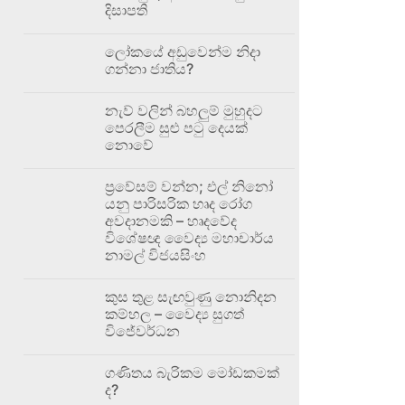
දිසාපති
ලෝකයේ අඩුවෙන්ම නිදා
ගන්නා ජාතිය?
නැව් වලින් බහලුම් මුහුදට
පෙරලීම සුළු පටු දෙයක්
නොවේ
ප්‍රවේසම් වන්න; එල් නිනෝ
යනු පාරිසරික හෘද රෝග
අවදානමකි – හෘදවේද
විශේෂඥ වෛද්‍ය මහාචාර්ය
නාමල් විජයසිංහ
කුස තුළ සැඟවුණු නොනිදන
කම්හල – වෛද්‍ය සුගත්
විජේවර්ධන
ගණිතය බැරිකම මෝඩකමක්
ද?