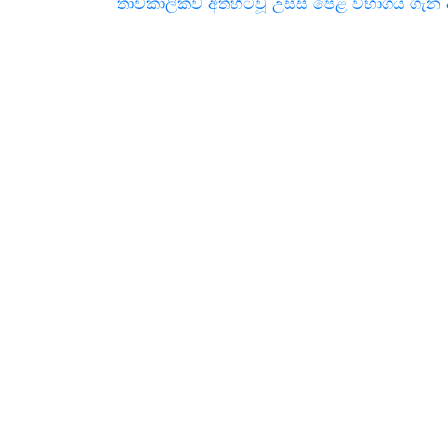
තාවකාලිකව අත්හිටවූ උසස් පෙළ විභාගය ගැන දැ
navigation