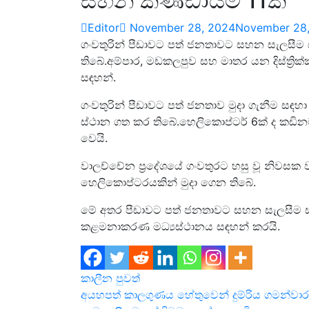
සහන කණ්ඩායම් 11ක්
Editor
November 28, 2024
November 28
ගංවතුරින් පීඩාවට පත් ජනතාවට සහන සැලසීම 
තිබේ.අම්පාර, මඩකලපුව සහ මාතර යන දිස්ත්‍
සඳහන්.
ගංවතුරින් පීඩාවට පත් ජනතාව මුදා ගැනීම සඳහ
ස්ථාන ගත කර තිබේ.හෙලිකොප්ටර් 6ක් ද කඩින
වෙයි.
වාලච්චේන ප්‍රදේශයේ ගංවතුරට හසු වූ නිවසක 
හෙලිකොප්ටරයකින් මුදා ගෙන තිබේ.
මේ අතර පීඩාවට පත් ජනතාවට සහන සැලසීම සඳහ
කළමනාකරණ මධ්‍යස්ථානය සඳහන් කරයි.
කාලීන පුවත්
Post
අයහපත් කාලගුණය හේතුවෙන් දුම්රිය ගමන්වාර