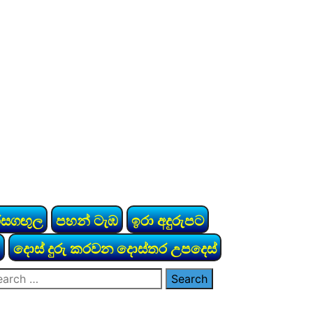
රසගඟුල
පහන් ටැඹ
ඉරා අදුරුපට
දොස් දුරු කරවන දොස්තර උපදෙස්
arch
: