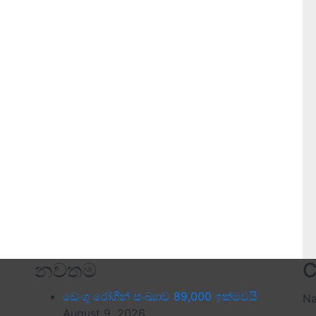
නවතම
C
ඩෙංගු රෝගීන් සංඛ්‍යාව 89,000 ඉක්මවයි
N
August 9, 2026