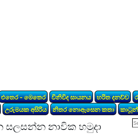
එතෙර - මෙතෙර
විනිවිද සායනය
හරිත දනව්ව
උරුමයක අසිරිය
නිතර නොඇසෙන කතා
කාටූන්
Se
න සලසන්න නාවික හමුදා
for