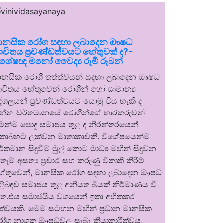
ානසික රෝග සඳහා ලබාදෙන ඖෂධ
ාවිතය ප්‍රචණ්ඩත්වයට හේතුවක් ද?-
ිශේෂඥ මනෝ වෛද්‍ය රූමි රූබන්
ානසික රෝගී තත්ත්වයන් සඳහා ලබාදෙන ඖෂධ
ාවිතය හේතුවෙන් රෝගීන් හෝ සාමාන්‍ය
ුද්ගලයන් ප්‍රචණ්ඩත්වයට යොමු විය හැකි ද
න්න වර්තමානයේ රෝගීන්ගේ භාරකරුවන්
ෙන්ම පොදු සමාජය තුළ ද නිරන්තරයෙන්
තාබහට ලක්වන මාතෘකාවකි. විශේෂයෙන්ම
ර්තමාන සිදුවීම් මුල් කොට මාධ්‍ය මඟින් සිදුවන
තැම් අසත්‍ය ප්‍රචාර සහ කරුණු විකෘති කිරීම්
ේතුවෙන්, මානසික රෝග සඳහා ලබාදෙන ඖෂධ
ිළිබඳව සමාජය තුළ අනියත බියක් නිර්මාණය වී
ත.එය සමාජයීය වශයෙන් ඉතා අහිතකර
ත්වයකි. මෙම සටහන මඟින් ප්‍රධාන මානසික
ෝග නාශක ඖෂධවල සැබෑ ක්‍රියාකාරීත්වය,