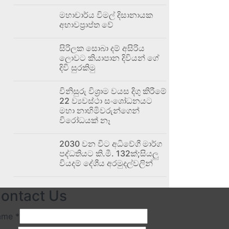
මහාචාර්ය විමල් දිසානායක
අභාවප්‍රාප්ත වේ
සිරිලක සොබා දම් අසිරිය
ලොවට කියාපාන දිවියන් ගේ
දිවි සුරකිමු
විනිසුරු විශ්‍රාම වයස දිගු කිරීමේ
22 ව්‍යවස්ථා සංශෝධනයට
මහා නාහිමිවරුන්ගෙන්
විරෝධයක් නෑ
2030 වන විට අධිවේගී මාර්ග
පද්ධතියට කි.මී. 132ක්;සියලු
වියදම් දේශීය අරමුදල්වලින්
ontact Us
ame
*