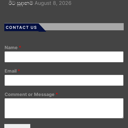
ඊට සූදානම්
August 8, 2026
CONTACT US
Name
*
Email
*
Comment or Message
*