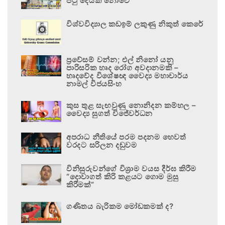
පටු දෙයක් නොවේ
විශ්වවිද්‍යාල කඩඉම් ලකුණු නිකුත් කෙරේ
ප්‍රවේසම් වන්න; එල් නිනෝ යනු
පාරිසරික හෘද රෝග අවදානමකි –
හෘදවේද විශේෂඥ වෛද්‍ය මහාචාර්ය
නාමල් විජයසිංහ
කුස තුළ සැඟවුණු නොනිදන කම්හල –
වෛද්‍ය සුගත් විජේවර්ධන
අපරාධ නීතියේ පරම පදනම හෙවත්
වරදට සරිලන දඬුවම
විනිසුරුවන්ගේ විශ්‍රාම වයස දීර්ඝ කිරීම
“දොවාගත් කිරි කළයට ගොම මුසු
කිරීමක්”
ගණිතය බැරිකම මෝඩකමක් ද?