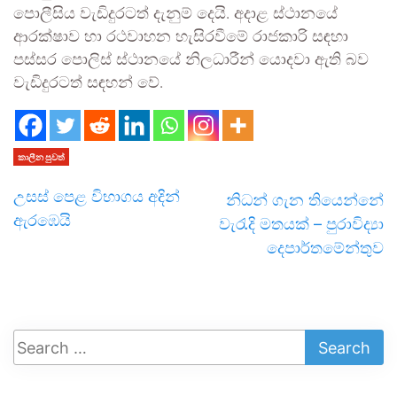
පොලීසිය වැඩිදුරටත් දැනුම් දෙයි. අදාළ ස්ථානයේ
ආරක්ෂාව හා රථවාහන හැසිරවීමේ රාජකාරි සඳහා
පස්සර පොලිස් ස්ථානයේ නිලධාරීන් යොදවා ඇති බව
වැඩිදුරටත් සඳහන් වේ.
කාලීන පුවත්
උසස් පෙළ විභාගය අදින්
නිධන් ගැන තියෙන්නේ
ඇරඹෙයි
වැරැදි මතයක් – පුරාවිද්‍යා
දෙපාර්තමේන්තුව