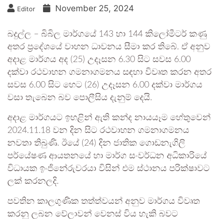
November 25, 2024
Editor
බදුල්ල – බිබිල මාර්ගයේ 143 හා 144 කිලෝමීටර් කණු
අතර ප්‍රදේශයේ වාහන ධාවනය සීමා කර තිබේ. ඒ අනුව
අදාළ මාර්ගය අද (25) උදෑසන 6.30 සිට සවස 6.00
දක්වා රථවාහන ගමනාගමනය සඳහා විවෘත කරන අතර
සවස 6.00 සිට හෙට (26) උදෑසන 6.00 දක්වා මාර්ගය
වසා තැබෙන බව පොලීසිය දැනුම් දෙයි.
අදාළ මාර්ගයට ඉහළින් ඇති කන්ද නායයෑම හේතුවෙන්
2024.11.18 වන දින සිට රථවාහන ගමනාගමනය
නවතා තිබුණි. ඊයේ (24) දින ජාතික ගොඩනැගිලි
පර්යේෂණ ආයතනයේ හා මාර්ග සංවර්ධන අධිකාරියේ
විධායක ඉංජිනේරුවරයා විසින් එම ස්ථානය පරික්ෂාවට
ලක් කරනලදි.
පවතින කාලගුණික තත්ත්වයන් අනුව මාර්ගය විවෘත
කරනු ලබන වේලාවන් වෙනස් විය හැකි බවට