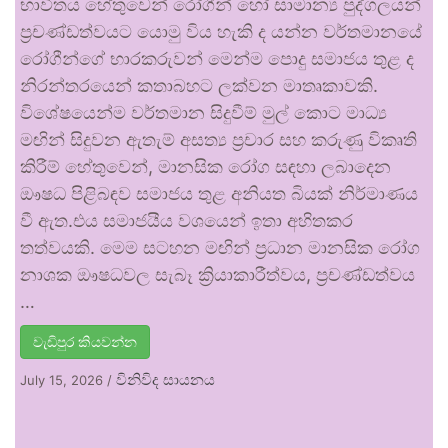
භාවිතය හේතුවෙන් රෝගීන් හෝ සාමාන්‍ය පුද්ගලයන්
ප්‍රචණ්ඩත්වයට යොමු විය හැකි ද යන්න වර්තමානයේ
රෝගීන්ගේ භාරකරුවන් මෙන්ම පොදු සමාජය තුළ ද
නිරන්තරයෙන් කතාබහට ලක්වන මාතෘකාවකි.
විශේෂයෙන්ම වර්තමාන සිදුවීම් මුල් කොට මාධ්‍ය
මඟින් සිදුවන ඇතැම් අසත්‍ය ප්‍රචාර සහ කරුණු විකෘති
කිරීම් හේතුවෙන්, මානසික රෝග සඳහා ලබාදෙන
ඖෂධ පිළිබඳව සමාජය තුළ අනියත බියක් නිර්මාණය
වී ඇත.එය සමාජයීය වශයෙන් ඉතා අහිතකර
තත්වයකි. මෙම සටහන මඟින් ප්‍රධාන මානසික රෝග
නාශක ඖෂධවල සැබෑ ක්‍රියාකාරීත්වය, ප්‍රචණ්ඩත්වය
…
වැඩිපුර කියවන්න
විනිවිද සායනය
July 15, 2026
/