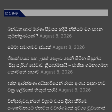
නවතම
බන්ධනාගාර මරණ පිටුපස හදිසි නීතියට මග පාදන
කුමන්ත්‍රණයක් ?
August 8, 2026
මෙටා සමාගමට දඩයක්
August 8, 2026
ශිෂ්‍යත්වයට සහ උසස් පෙළට පෙනී සිටින සිසුන්ට
‘සිසු සැරිය’ සේවාව ක්‍රියාත්මකයි – ජාතික ගමනාගමන
කොමිෂන් සභාව
August 8, 2026
දත්ත ආරක්ෂණ අධිකාරියෙන් රාජ්‍ය අංශය සඳහා නව
චක්‍ර ලේඛයක් නිකුත් කරයි
August 8, 2026
විනිසුරුවරුන්ගේ විශ්‍රාම වයස දීර්ඝ කිරීමේ
සංශෝධනයට ජනමත විචාරණයක් අවශ්‍ය වුවහොත්