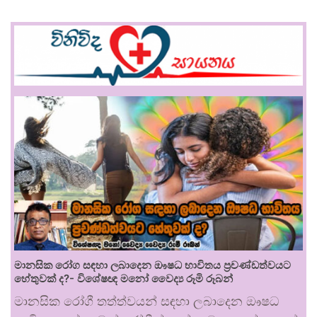
මානසික රෝග සඳහා ලබාදෙන ඖෂධ භාවිතය ප්‍රචණ්ඩත්වයට
හේතුවක් ද?- විශේෂඥ මනෝ වෛද්‍ය රූමි රූබන්
මානසික රෝගී තත්ත්වයන් සඳහා ලබාදෙන ඖෂධ