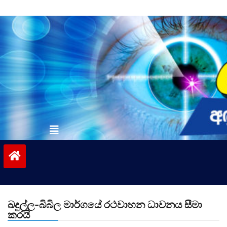
Skip
to
content
vinivida.lk
බදුල්ල-බිබිල මාර්ගයේ රථවාහන ධාවනය සීමා
කරයි