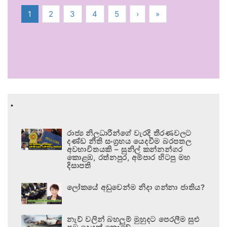
1
2
3
4
5
›
»
.
රාජ්‍ය නිලධාරීන්ගේ වැරදි තීරණවලට
දණ්ඩ නීති සංග්‍රහය යෙදවීම බරපතල
අවභාවිතයකි – සුනිල් කන්නන්ගර
කොළඹ, රත්නපුර, අම්පාර හිටපු මහ
දිසාපති
ලෝකයේ අඩුවෙන්ම නිදා ගන්නා ජාතිය?
නැව් වලින් බහලුම් මුහුදට පෙරලීම සුළු