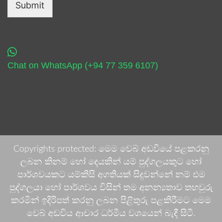
Submit
Chat on WhatsApp (+94 77 359 6107)
Copyrights protected: මෙම වෙබ් අඩවියේ පළකරනු
ලබන කිනම් හෝ දෙයකින් යම් පුද්ගලයකුට හෝ
පාර්ශවයකට යම්කිසි අගතියක් සිදුවන්නේ නම් එම
පුද්ගලයා හෝ පාර්ශවය විසින් තම අනන්‍යතාව තහවුරු
කරමින් ඉදිරිපත් කරනු ලබන පිළිතුරු පළකිරීමට මෙම
වෙබ් අඩවිය ආචාර ධර්මීය වශයෙන් බැඳී සිටී.