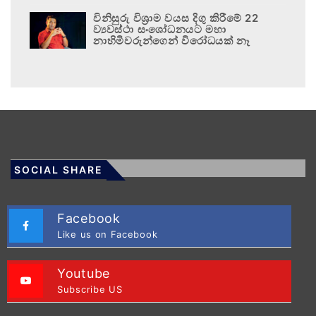
විනිසුරු විශ්‍රාම වයස දිගු කිරීමේ 22
ව්‍යවස්ථා සංශෝධනයට මහා
නාහිමිවරුන්ගෙන් විරෝධයක් නෑ
SOCIAL SHARE
Facebook
Like us on Facebook
Youtube
Subscribe US