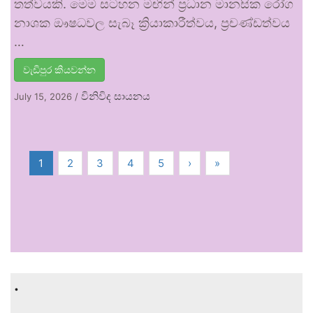
තත්වයකි. මෙම සටහන මඟින් ප්‍රධාන මානසික රෝග
නාශක ඖෂධවල සැබෑ ක්‍රියාකාරීත්වය, ප්‍රචණ්ඩත්වය
…
වැඩිපුර කියවන්න
විනිවිද සායනය
July 15, 2026
/
1
2
3
4
5
›
»
.