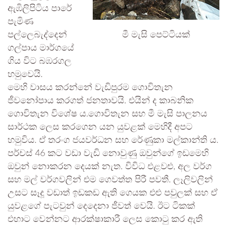
ඇඹිලිපිටිය පාරේ
පැමිණ
මී මැසි පෙට්ටියක්
පල්ලෙබැද්දෙන්
ගල්පාය මාර්ගයේ
ගිය විට බඹරගල
හමුවෙයි.
මෙහි වාසය කරන්නේ වැඩිපුරම ගොවිතැන
ජීවනෝපාය කරගත් ජනතාවයි. එයින් ද කාබනික
ගොවිතැන විශේෂ ය.ගොවිතැන සහ මී මැසි පාලනය
සාර්ථක ලෙස කරගෙන යන යුවළක් මෙහිදී අපට
හමුවිය. ඒ තරංග ජයවර්ධන සහ රේණුකා මල්කාන්ති ය.
පර්චස් 46 කට වඩා වැඩි නොවුණු ඔවුන්ගේ ඉඩමෙහි
ඔවුන් නොකරන දෙයක් නැත. විවිධ එළවළු, අල වර්ග
සහ මල් වර්ගවලින් එම ගෙවත්ත පිරී පවතී. ලෑලිවලින්
උසට සෑදූ වඩාත් ඉඩකඩ ඇති ගෙයක එළු පවුලක් සහ ඒ
යුවළගේ පැටවුන් දෙදෙනා ජීවත් වෙයි. ඊට ටිකක්
එහාට වෙන්නට ආරක්ෂාකාරී ලෙස කොටු කර ඇති