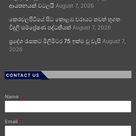
ආයතනයක් වටලයි
August 7, 2026
කෙරවලපිටියේ සිට කොළඹ වරායට තවත් භූගත
විදුලි සම්ප්‍රේෂණ පද්ධතියක්
August 7, 2026
ප්‍රදේශ රැසකට මිලිමීටර 75 ඉක්ම වූ වැසි
August 7,
2026
CONTACT US
Name
*
Email
*