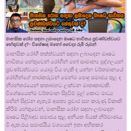
මානසික රෝග සඳහා ලබාදෙන ඖෂධ භාවිතය ප්‍රචණ්ඩත්වයට
හේතුවක් ද?- විශේෂඥ මනෝ වෛද්‍ය රූමි රූබන්
මානසික රෝගී තත්ත්වයන් සඳහා ලබාදෙන ඖෂධ
භාවිතය හේතුවෙන් රෝගීන් හෝ සාමාන්‍ය පුද්ගලයන්
ප්‍රචණ්ඩත්වයට යොමු විය හැකි ද යන්න වර්තමානයේ
රෝගීන්ගේ භාරකරුවන් මෙන්ම පොදු සමාජය තුළ ද
නිරන්තරයෙන් කතාබහට ලක්වන මාතෘකාවකි.
විශේෂයෙන්ම වර්තමාන සිදුවීම් මුල් කොට මාධ්‍ය
මඟින් සිදුවන ඇතැම් අසත්‍ය ප්‍රචාර සහ කරුණු විකෘති
කිරීම් හේතුවෙන්, මානසික රෝග සඳහා ලබාදෙන
ඖෂධ පිළිබඳව සමාජය තුළ අනියත බියක් නිර්මාණය
වී ඇත.එය සමාජයීය වශයෙන් ඉතා අහිතකර