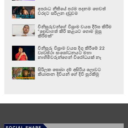
අපරාධ නීතියේ පරම පදනම හෙවත්
වරදට සරිලන දඬුවම
විනිසුරුවන්ගේ විශ්‍රාම වයස දීර්ඝ කිරීම
“දොවාගත් කිරි කළයට ගොම මුසු
කිරීමක්”
විනිසුරු විශ්‍රාම වයස දිගු කිරීමේ 22
ව්‍යවස්ථා සංශෝධනයට මහා
නාහිමිවරුන්ගෙන් විරෝධයක් නෑ
සිරිලක සොබා දම් අසිරිය ලොවට
කියාපාන දිවියන් ගේ දිවි සුරකිමු
SOCIAL SHARE