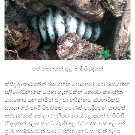
ගස් බෙනයක් තුළ බැඳි මීවදයක්
කිසිදු ආකාරයකින් රසායනික පොහොර හෝ රසායනික
පලිබෝධනාශක යොදා ගැනීමකින් තොරව කාබනික
පොහොර සහ කෘමීන් පලවා හරින්නට ස්වභාවිකව
සකසා ගත් කෘමී විකර්ෂක පමණක් යෙදීමෙන් සාරවත්
අස්වැන්නක් නෙලා ගැනීමට මේ යුවළ සමත් ව සිටිති.
නිදසුනක් ලෙස කැරට් වැනි අල වර්ගයක එක් අලයක්
ග්‍රෑම් හාරසියයටත් වැඩි බරකින් යුතුව සාරවත් ලෙස