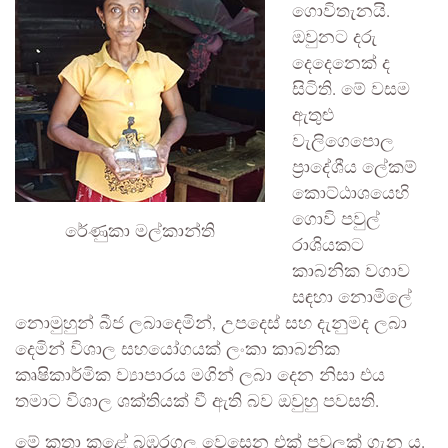
ගොවිතැනයි.
ඔවුනට දරු
දෙදෙනෙක් ද
සිටිති. මේ වසම
ඇතුළු
වැලිගෙපොල
ප්‍රාදේශීය ලේකම්
කොට්ඨාශයෙහි
ගොවි පවුල්
රේණුකා මල්කාන්ති
රාශියකට
කාබනික වගාව
සඳහා නොමිලේ
නොමුහුන් බීජ ලබාදෙමින්, උපදෙස් සහ දැනුමද ලබා
දෙමින් විශාල සහයෝගයක් ලංකා කාබනික
කෘෂිකාර්මික ව්‍යාපාරය මගින් ලබා දෙන නිසා එය
තමාට විශාල ශක්තියක් වී ඇති බව ඔවුහු පවසති.
මේ කතා කළේ බඹරගල වෙසෙන එක් පවුලක් ගැන ය.