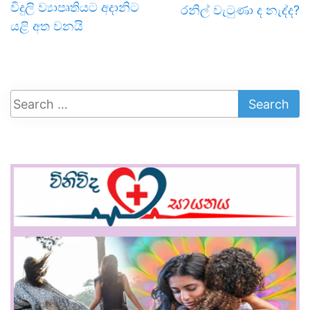
විදුලි ව්‍යාපෘතියට අදානිට
රනිල් වැටුණා ද නැද්ද?
යළි අත වනයි