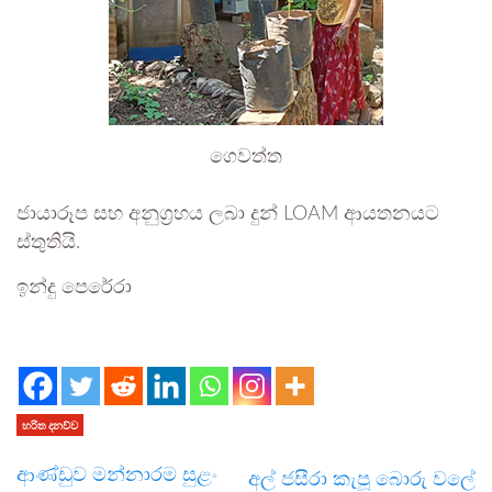
ගෙවත්ත
ජායාරූප සහ අනුග්‍රහය ලබා දුන් LOAM ආයතනයට
ස්තුතියි.
ඉන්දු පෙරේරා
හරිත දනව්ව
ආණ්ඩුව මන්නාරම සුළං
අල් ජසීරා කැපූ බොරු වලේ