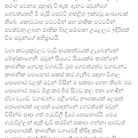
තරංග වෙනම පුහුණු වී ඇත. දැනට ඔවුන්ගේ
ගෙවත්තෙහි මී මැසි පෙට්ටි හතළිහ ඉක්මවූ සංඛ්‍යාවක්
තිබේ. කොට්ඨාශ මට්ටමින් සහ ජාතික මට්ටමින්
පවත්වනු ලබන ජාතික බිඟු සම්මාන උළෙලට ඉදිරිපත්
වීම ඔවුන්ගේ අභිප්‍රායයි.
වගා කටයුතුවලට වැඩි දායකත්වයක් ලැබෙන්නේ
රේණුකාගෙනි. ඔවුන් සියයට සියයක්ම කරන්නේ
කාබනික ගෙවතු වගාවයි. මුළු ගෙවත්තේම වගාවන්ට
කාබනික පොහොර සකස් කර ගැනීම සඳහා විශාල
පොහොර වලක් ඔවුන් විසින් ම සකසා ගෙන තිබේ. එම
පොහොර පසට මිශ්‍ර කර බීජ සිටවූ කල ඉතා හොඳින්
ඒවා වැඩේ. වගාවන්ට පළිබෝධ නාශකයක් ලෙසත්,
පොහොරක් ලෙසත් යොදන්නේ ගෙවත්තේ ඔවුන්
විසින්ම සාදා ගත් ගැඩවිලි දියර පොහොරයි. මෙය
ගැඩවිල්ලන් ඇති දැඩි කරමින් සකසා ගන්නා සාරවත්
පොහොරකි. කාබනික වගාවේදී කිසිදු කෘමි