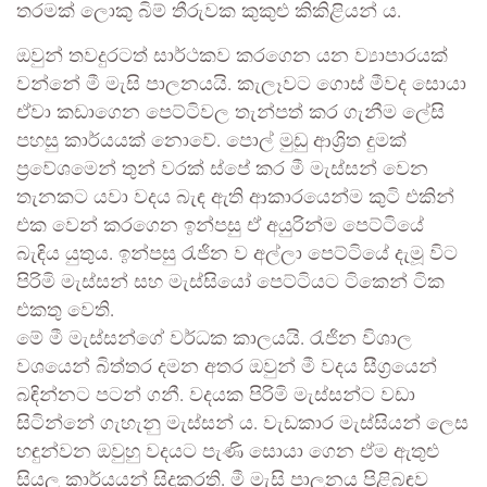
තරමක් ලොකු බිම් තීරුවක කුකුළු කිකිළියන් ය.
ඔවුන් තවදුරටත් සාර්ථකව කරගෙන යන ව්‍යාපාරයක්
වන්නේ මී මැසි පාලනයයි. කැලෑවට ගොස් මීවද සොයා
ඒවා කඩාගෙන පෙට්ටිවල තැන්පත් කර ගැනීම ලේසි
පහසු කාර්යයක් නොවේ. පොල් මුඩු ආශ්‍රිත දුමක්
ප්‍රවේශමෙන් තුන් වරක් ස්පේ කර මී මැස්සන් වෙන
තැනකට යවා වදය බැඳ ඇති ආකාරයෙන්ම කුටි එකින්
එක වෙන් කරගෙන ඉන්පසු ඒ අයුරින්ම පෙට්ටියේ
බැඳිය යුතුය. ඉන්පසු රැජින ව අල්ලා පෙට්ටියේ දැමූ විට
පිරිමි මැස්සන් සහ මැස්සියෝ පෙට්ටියට ටිකෙන් ටික
එකතු වෙති.
මේ මී මැස්සන්ගේ වර්ධක කාලයයි. රැජින විශාල
වශයෙන් බිත්තර දමන අතර ඔවුන් මී වදය සීග්‍රයෙන්
බඳින්නට පටන් ගනී. වදයක පිරිමි මැස්සන්ට වඩා
සිටින්නේ ගැහැනු මැස්සන් ය. වැඩකාර මැස්සියන් ලෙස
හඳුන්වන ඔවුහු වදයට පැණි සොයා ගෙන ඒම ඇතුළු
සියලු කාර්යයන් සිදුකරති. මී මැසි පාලනය පිළිබඳව