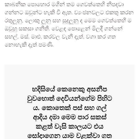
කාබනික පොහොර මගින් තම ගෙවත්තෙහි නිපදවා
ගන්නට ඔවුන්ට හැකි වී ඇත. ව්‍යංජනවලට එකතු කරන
රතුලූනු, ලොකු ලූනු සහ සුදුලූනු ද මෙම ගෙවත්තෙහි ම
ඔවුහු සකසා ගනිති. වෙළඳ පොළෙන් මිලදී ගන්නේ
සහල්, මස්, මාළු, කරවල වැනි දෑත්, වගා කර ගත
නොහැකි දෑත් පමණි.
හදිසියේ කෙනෙකු අසනීප
වුවහොත් දෙවියන්ගේම පිහිට
ය. කොතෙක් පස් සහ ගල්
ආදිය දමා මෙම පාර සකස්
කළත් වැසි කාලයට එය
සෝදාගෙන යාම වළක්වා ගත