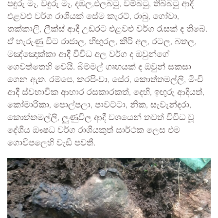
පඳුරු මෑ, වඳුරු මෑ, දඹල,එලබටු, වම්බටු, තිබ්බටු ආදී
එළවළු වර්ග රාශියක් සේම කැරට්, රාබු, ගෝවා,
තක්කාලි, ලීක්ස් ආදී උඩරට එළවළු වර්ග රැසක් ද තිබේ.
ඒ හැරුණු විට රාජාල, හිඟුරල, කිරි අල, රටල, බතල,
මඤ්ඤොක්කා ආදී විවිධ අල වර්ග ද ඔවුන්ගේ
ගෙවත්තෙහි වෙයි. බිම්මල් ගෘහයක් ද ඔවුන් සකසා
ගෙන ඇත. රම්පෙ, කරපිංචා, සේර, කොත්තමල්ලි, මිංචි
ආදී ස්වභාවික ආහාර රසකාරකත්, දෙහි, ඉඟුරු ආදියත්,
කෝමාරිකා, පොල්පලා, පාවට්ටා, නික, සැවැන්දරා,
කොත්තමල්ලි, ලුණුවිල ආදී වශයෙන් තවත් විවිධ වූ
දේශීය ඖෂධ වර්ග රාශියකුත් සාර්ථක ලෙස එම
ගොවිපලෙහි වැඩී පවතී.