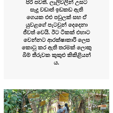
පිරී පවතී. ලෑලිවලින් උසට
සෑදූ වඩාත් ඉඩකඩ ඇති
ගෙයක එළු පවුලක් සහ ඒ
යුවළගේ පැටවුන් දෙදෙනා
ජීවත් වෙයි. ඊට ටිකක් එහාට
වෙන්නට ආරක්ෂාකාරී ලෙස
කොටු කර ඇති තරමක් ලොකු
බිම් තීරුවක කුකුළු කිකිළියන්
ය.