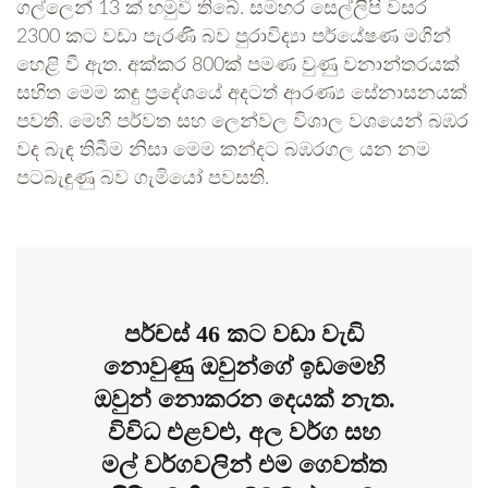
ගල්ලෙන් 13 ක් හමුවී තිබේ. සමහර සෙල්ලිපි වසර
2300 කට වඩා පැරණි බව පුරාවිද්‍යා පර්යේෂණ මගින්
හෙළි වී ඇත. අක්කර 800ක් පමණ වුණු වනාන්තරයක්
සහිත මෙම කඳු ප්‍රදේශයේ අදටත් ආරණ්‍ය සේනාසනයක්
පවතී. මෙහි පර්වත සහ ලෙන්වල විශාල වශයෙන් බඹර
වද බැඳ තිබීම නිසා මෙම කන්දට බඹරගල යන නම
පටබැඳුණු බව ගැමියෝ පවසති.
පර්චස් 46 කට වඩා වැඩි
නොවුණු ඔවුන්ගේ ඉඩමෙහි
ඔවුන් නොකරන දෙයක් නැත.
විවිධ එළවළු, අල වර්ග සහ
මල් වර්ගවලින් එම ගෙවත්ත