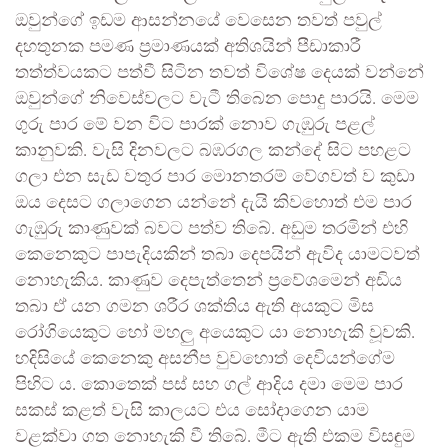
ඔවුන්ගේ ඉඩම ආසන්නයේ වෙසෙන තවත් පවුල්
දහතුනක පමණ ප්‍රමාණයක් අතිශයින් පීඩාකාරී
තත්ත්වයකට පත්වී සිටින තවත් විශේෂ දෙයක් වන්නේ
ඔවුන්ගේ නිවෙස්වලට වැටී තිබෙන පොදු පාරයි. මෙම
ගුරු පාර මේ වන විට පාරක් නොව ගැඹුරු පළල්
කානුවකි. වැසි දිනවලට බඹරගල කන්දේ සිට පහළට
ගලා එන සැඩ වතුර පාර මොනතරම් වේගවත් ව කුඩා
ඔය දෙසට ගලාගෙන යන්නේ දැයි කිවහොත් එම පාර
ගැඹුරු කාණුවක් බවට පත්ව තිබේ. අඩුම තරමින් එහි
කෙනෙකුට පාපැදියකින් තබා දෙපයින් ඇවිද යාමටවත්
නොහැකිය. කාණුව දෙපැත්තෙන් ප්‍රවේශමෙන් අඩිය
තබා ඒ යන ගමන ශරීර ශක්තිය ඇති අයකුට මිස
රෝගියෙකුට හෝ මහලු අයෙකුට යා නොහැකි වූවකි.
හදිසියේ කෙනෙකු අසනීප වුවහොත් දෙවියන්ගේම
පිහිට ය. කොතෙක් පස් සහ ගල් ආදිය දමා මෙම පාර
සකස් කළත් වැසි කාලයට එය සෝදාගෙන යාම
වළක්වා ගත නොහැකි වී තිබේ. මීට ඇති එකම විසඳුම