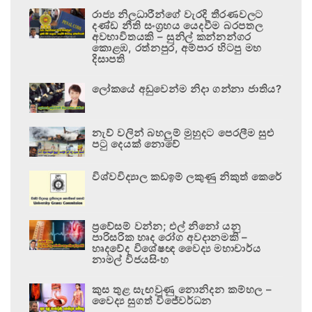
රාජ්‍ය නිලධාරීන්ගේ වැරදි තීරණවලට
දණ්ඩ නීති සංග්‍රහය යෙදවීම බරපතල
අවභාවිතයකි – සුනිල් කන්නන්ගර
කොළඹ, රත්නපුර, අම්පාර හිටපු මහ
දිසාපති
ලෝකයේ අඩුවෙන්ම නිදා ගන්නා ජාතිය?
නැව් වලින් බහලුම් මුහුදට පෙරලීම සුළු
පටු දෙයක් නොවේ
විශ්වවිද්‍යාල කඩඉම් ලකුණු නිකුත් කෙරේ
ප්‍රවේසම් වන්න; එල් නිනෝ යනු
පාරිසරික හෘද රෝග අවදානමකි –
හෘදවේද විශේෂඥ වෛද්‍ය මහාචාර්ය
නාමල් විජයසිංහ
කුස තුළ සැඟවුණු නොනිදන කම්හල –
වෛද්‍ය සුගත් විජේවර්ධන