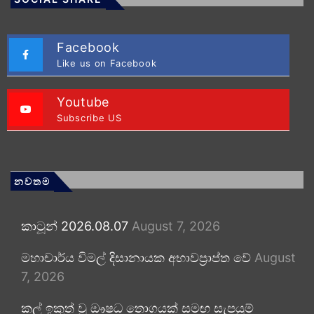
Facebook
Like us on Facebook
Youtube
Subscribe US
නවතම
කාටූන් 2026.08.07
August 7, 2026
මහාචාර්ය විමල් දිසානායක අභාවප්‍රාප්ත වේ
August
7, 2026
කල් ඉකුත් වූ ඖෂධ තොගයක් සමඟ සැපයුම්