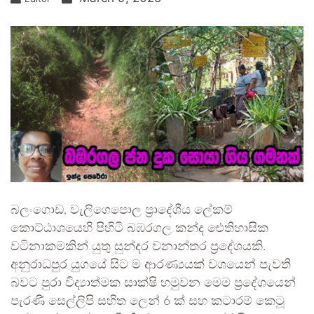
බලංගොඩ, වැලිගෙපොල ප්‍රාදේශීය ලේකම්
කොට්ඨාශයෙහි පිහිටි බඹරගල කන්ද ඓතිහාසික
වටිනාකමකින් යුතු සුන්දර වනාන්තර ප්‍රදේශයකි.
අනුරාධපුර යුගයේ සිට ම ආරණ්‍යයක් වශයෙන් පැවති
බවට පුරා විද්‍යාත්මක සාක්ෂි හමුවන මෙම ප්‍රදේශයෙන්
පැරණි සෙල්ලිපි සහිත ලෙන් 6 ක් සහ කටාරම් කෙටූ