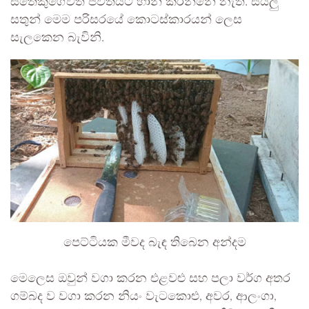
සතෙකුගේවත් ජීවිතයට හානි කරන්නේ නැත. සියලු
සතුන් මෙම පරිසරයේ කොටස්කාරයන් ලෙස
සැලකෙන බැවිනි.
පෙට්ටියක මීවද බැඳ තිබෙන අන්දම
මෙලෙස ඔවුන් වගා කරන එළවළු සහ පලා වර්ග අතර
ගම්බද ව වගා කරන නියං වැටකොළු, අවර, ආලංගා,