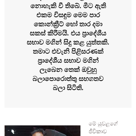
නොහැකි වී තිබේ. මීට ඇති
එකම විසඳුම මෙම පාර
කොන්ක්‍රීට් හෝ තාර දමා
සකස් කිරීමයි. එය ප්‍රාදේශීය
සභාව මගින් සිදු කළ යුත්තකි.
තමාට එවැනි පිළිසරණක්
ප්‍රාදේශීය සභාව මගින්
ලැබෙන තෙක් ඔවුහු
බලාපොරොත්තු සහගතව
බලා සිටිති.
මේ යුවළගේ
ජීවිකාව