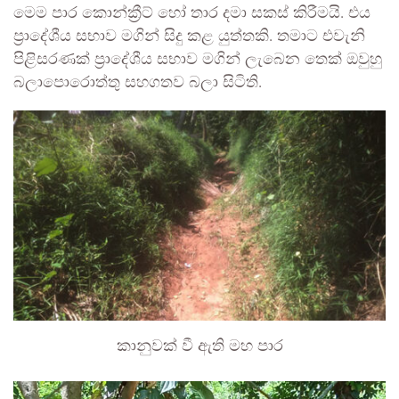
මෙම පාර කොන්ක්‍රීට් හෝ තාර දමා සකස් කිරීමයි. එය
ප්‍රාදේශීය සභාව මගින් සිදු කළ යුත්තකි. තමාට එවැනි
පිළිසරණක් ප්‍රාදේශීය සභාව මගින් ලැබෙන තෙක් ඔවුහු
බලාපොරොත්තු සහගතව බලා සිටිති.
කානුවක් වී ඇති මහ පාර