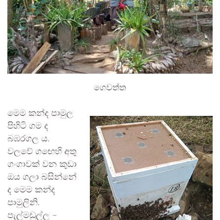
ගෙවත්ත
මෙම කන්ද පාමුල
පිහිටි ගම ද
බඹරගල ය.
වලවේ ගඟෙහි අතු
ගංගාවක් වන කුඩා
ඔය ගලා බසින්නේ
ද මෙම කන්ද
පාමුලිනි.
පැල්මඩුල්ල –