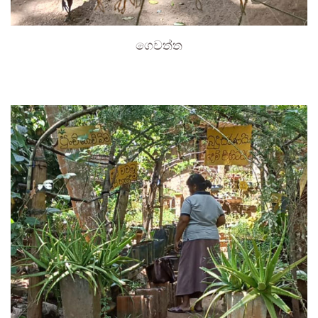
ගෙවත්ත