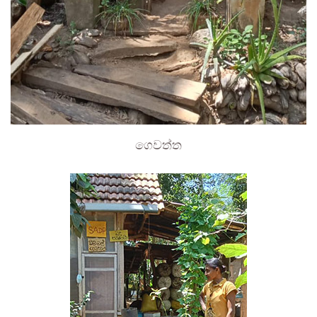
ගෙවත්ත