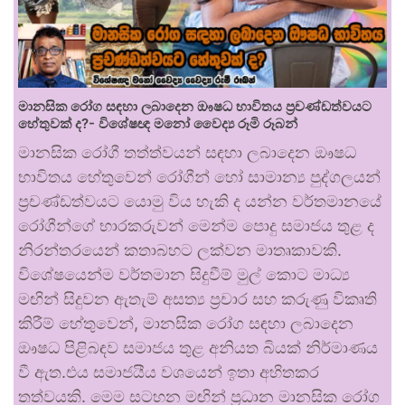
මානසික රෝග සඳහා ලබාදෙන ඖෂධ භාවිතය ප්‍රචණ්ඩත්වයට
හේතුවක් ද?- විශේෂඥ මනෝ වෛද්‍ය රූමි රූබන්
මානසික රෝගී තත්ත්වයන් සඳහා ලබාදෙන ඖෂධ
භාවිතය හේතුවෙන් රෝගීන් හෝ සාමාන්‍ය පුද්ගලයන්
ප්‍රචණ්ඩත්වයට යොමු විය හැකි ද යන්න වර්තමානයේ
රෝගීන්ගේ භාරකරුවන් මෙන්ම පොදු සමාජය තුළ ද
නිරන්තරයෙන් කතාබහට ලක්වන මාතෘකාවකි.
විශේෂයෙන්ම වර්තමාන සිදුවීම් මුල් කොට මාධ්‍ය
මඟින් සිදුවන ඇතැම් අසත්‍ය ප්‍රචාර සහ කරුණු විකෘති
කිරීම් හේතුවෙන්, මානසික රෝග සඳහා ලබාදෙන
ඖෂධ පිළිබඳව සමාජය තුළ අනියත බියක් නිර්මාණය
වී ඇත.එය සමාජයීය වශයෙන් ඉතා අහිතකර
තත්වයකි. මෙම සටහන මඟින් ප්‍රධාන මානසික රෝග