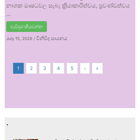
නාශක ඖෂධවල සැබෑ ක්‍රියාකාරීත්වය, ප්‍රචණ්ඩත්වය
…
වැඩිපුර කියවන්න
විනිවිද සායනය
July 15, 2026
/
1
2
3
4
5
›
»
.