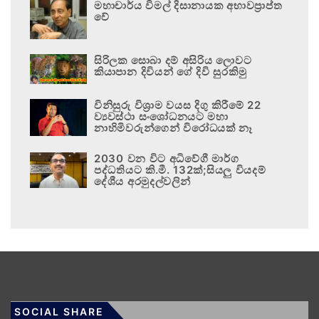
මහාචාර්ය විමල් දිසානායක අභාවප්‍රාප්ත
වේ
සිරිලක සොබා දම් අසිරිය ලොවට
කියාපාන දිවියන් ගේ දිවි සුරකිමු
විනිසුරු විශ්‍රාම වයස දිගු කිරීමේ 22
ව්‍යවස්ථා සංශෝධනයට මහා
නාහිමිවරුන්ගෙන් විරෝධයක් නෑ
2030 වන විට අධිවේගී මාර්ග
පද්ධතියට කි.මී. 132ක්;සියලු වියදම්
දේශීය අරමුදල්වලින්
SOCIAL SHARE