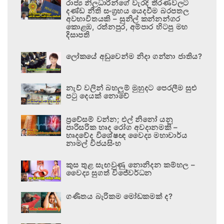
රාජ්‍ය නිලධාරීන්ගේ වැරදි තීරණවලට
දණ්ඩ නීති සංග්‍රහය යෙදවීම බරපතල
අවභාවිතයකි – සුනිල් කන්නන්ගර
කොළඹ, රත්නපුර, අම්පාර හිටපු මහ
දිසාපති
ලෝකයේ අඩුවෙන්ම නිදා ගන්නා ජාතිය?
නැව් වලින් බහලුම් මුහුදට පෙරලීම සුළු
පටු දෙයක් නොවේ
ප්‍රවේසම් වන්න; එල් නිනෝ යනු
පාරිසරික හෘද රෝග අවදානමකි –
හෘදවේද විශේෂඥ වෛද්‍ය මහාචාර්ය
නාමල් විජයසිංහ
කුස තුළ සැඟවුණු නොනිදන කම්හල –
වෛද්‍ය සුගත් විජේවර්ධන
ගණිතය බැරිකම මෝඩකමක් ද?