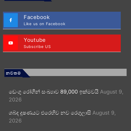
Facebook
Like us on Facebook
Youtube
Subscribe US
නවතම
ඩෙංගු රෝගීන් සංඛ්‍යාව 89,000 ඉක්මවයි
August 9,
2026
ශබ්ද දූෂණයට එරෙහිව නව රෙගුලාසි
August 9,
2026