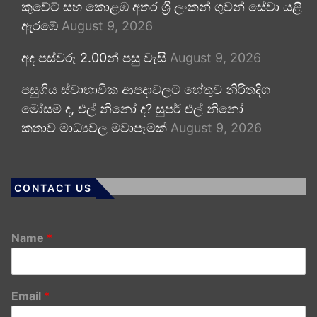
කුවේට් සහ කොළඹ අතර ශ්‍රී ලංකන් ගුවන් සේවා යළි
ඇරඹේ
August 9, 2026
අද පස්වරු 2.00න් පසු වැසි
August 9, 2026
පසුගිය ස්වාභාවික ආපදාවලට හේතුව නිරිතදිග
මෝසම් ද, එල් නිනෝ ද? සුපර් එල් නිනෝ
කතාව මාධ්‍යවල මවාපෑමක්
August 9, 2026
CONTACT US
Name
*
Email
*