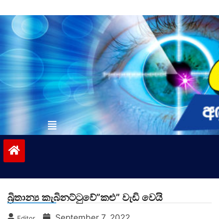
Skip
to
content
vinivida.lk
බ්‍රිතාන්‍ය කැබිනට්ටුවේ”කළු” වැඩි වෙයි
September 7, 2022
Editor