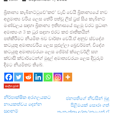
බ්‍රිතාන්‍ය කැබිනට්ටුවේ”කළු” වැඩි වෙයි බ්‍රිතාන්‍යයේ නව
අග‍්‍රමාත්‍ය වරිය ලෙස තේරී පත්වූ ලිස් ට‍්‍රස් සිය කැබිනට්
මණ්ඩලය සඳහා බ්‍රිතාන්‍ය ඉතිහාසයේ පළමු වරට ප‍්‍රධාන
අමාත්‍යංශ 3 ක ධූර සදහා එරට කඵ ජාතිකයින්
පත්කිරීමට නියමිත බව වාර්තා වෙයි.ඒ අනුව ස්වදේශ
කටයුතු අමාත්‍යවරිය ලෙස සුඑල්ලා බ්‍රෙවර්මන්, විදේශ
කටයුතු අමාත්‍යවරයා ලෙස ජේම්ස් ක්ලෙවර්ලි සහ
ක්වාසි ක්වාර්ටෙන්ග් මුදල් අමාත්‍යවරයා ලෙස දිවුරුම්
දීමට නියමිතව තිබේ.
කාලීන පුවත්
නිර්පාක්ෂික අරගලයකට
ජනපතිගේ නිවසින් බුදු
නායකත්වය දෙන්න
පිළිමයක් සොරා ගත්
සූදානම්
තැනැත්තා දුරකථනයෙන් ඒ