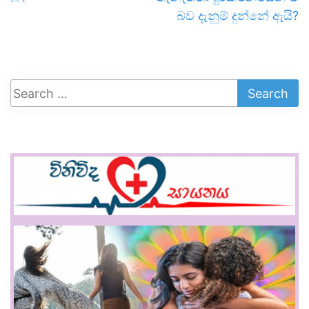
බව දැනුම් දුන්නේ ඇයි?