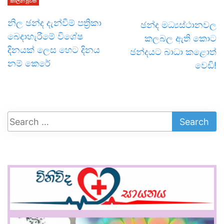
කාලීන පුවත්
නිල ඡන්ද දැන්වීම් පත්‍රිකා
ඡන්ද මධ්‍යස්ථානවල
බෙදාහැරීමේ විශේෂ
කලබල ඇති කොට
දිනයක් ලෙස හෙට දිනය
ඡන්දයට බාධා කළොත්
නම් කෙරේ
වෙඩි!