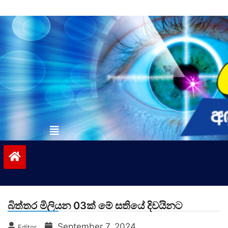
Skip
to
content
vinivida.lk
බිත්තර මිලියන 03ක් මේ සතියේ දිවයිනට
September 7, 2024
Editor