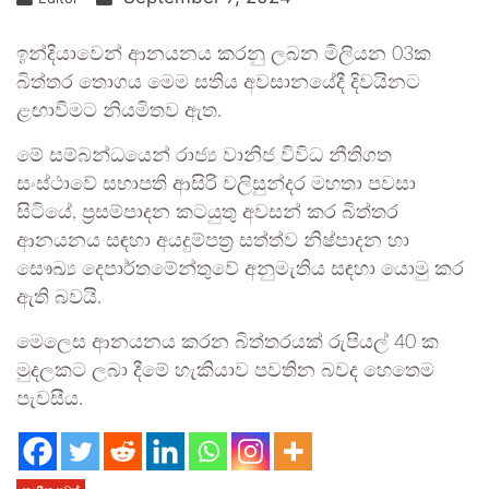
ඉන්දියාවෙන් ආනයනය කරනු ලබන මිලියන 03ක
බිත්තර තොගය මෙම සතිය අවසානයේදී දිවයිනට
ළඟාවීමට නියමිතව ඇත.
මේ සම්බන්ධයෙන් රාජ්‍ය වානිජ විවිධ නීතිගත
සංස්ථාවේ සභාපති ආසිරි වලිසුන්දර මහතා පවසා
සිටියේ, ප්‍රසම්පාදන කටයුතු අවසන් කර බිත්තර
ආනයනය සඳහා අයදුම්පත්‍ර සත්ත්ව නිෂ්පාදන හා
සෞඛ්‍ය දෙපාර්තමේන්තුවේ අනුමැතිය සඳහා යොමු කර
ඇති බවයි.
මෙලෙස ආනයනය කරන බිත්තරයක් රුපියල් 40 ක
මුදලකට ලබා දීමේ හැකියාව පවතින බවද හෙතෙම
පැවසීය.