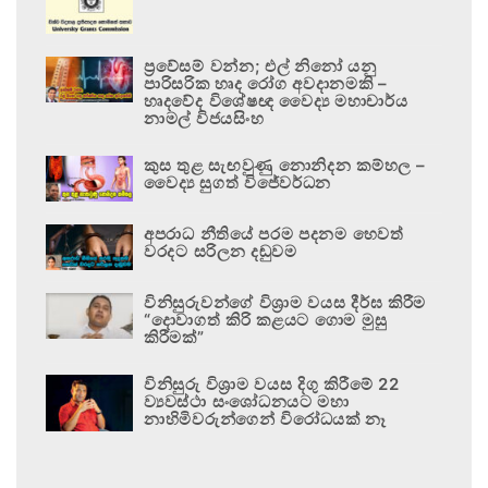
ප්‍රවේසම් වන්න; එල් නිනෝ යනු
පාරිසරික හෘද රෝග අවදානමකි –
හෘදවේද විශේෂඥ වෛද්‍ය මහාචාර්ය
නාමල් විජයසිංහ
කුස තුළ සැඟවුණු නොනිදන කම්හල –
වෛද්‍ය සුගත් විජේවර්ධන
අපරාධ නීතියේ පරම පදනම හෙවත්
වරදට සරිලන දඬුවම
විනිසුරුවන්ගේ විශ්‍රාම වයස දීර්ඝ කිරීම
“දොවාගත් කිරි කළයට ගොම මුසු
කිරීමක්”
විනිසුරු විශ්‍රාම වයස දිගු කිරීමේ 22
ව්‍යවස්ථා සංශෝධනයට මහා
නාහිමිවරුන්ගෙන් විරෝධයක් නෑ