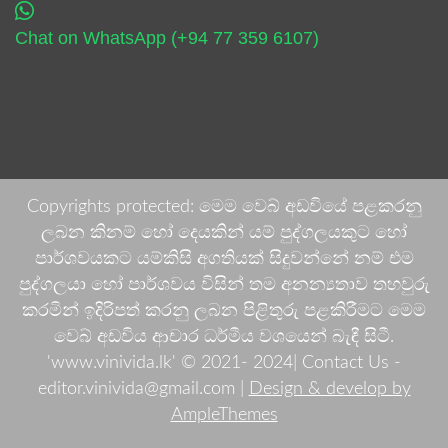
Chat on WhatsApp (+94 77 359 6107)
Copyrights protected: මෙම වෙබ් අඩවියේ පළකරනු
ලබන කිනම් හෝ දෙයකින් යම් පුද්ගලයකුට හෝ
පාර්ශවයකට යම්කිසි අගතියක් සිදුවන්නේ නම් එම
පුද්ගලයා හෝ පාර්ශවය විසින් තම අනන්‍යතාව තහවුරු
කරමින් ඉදිරිපත් කරනු ලබන පිළිතුරු පළකිරීමට මෙම
වෙබ් අඩවිය ආචාර ධර්මීය වශයෙන් බැඳී සිටී.
'www.vinivida.lk' © 2021- 2024| Contact Us -
editor.vinivida@gmail.com |
Design & develop by
AmpleThemes