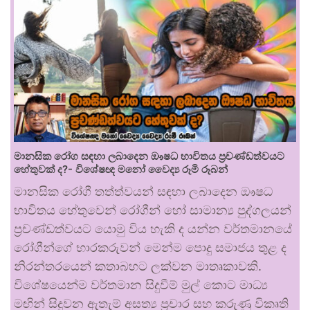
මානසික රෝග සඳහා ලබාදෙන ඖෂධ භාවිතය ප්‍රචණ්ඩත්වයට
හේතුවක් ද?- විශේෂඥ මනෝ වෛද්‍ය රූමි රූබන්
මානසික රෝගී තත්ත්වයන් සඳහා ලබාදෙන ඖෂධ
භාවිතය හේතුවෙන් රෝගීන් හෝ සාමාන්‍ය පුද්ගලයන්
ප්‍රචණ්ඩත්වයට යොමු විය හැකි ද යන්න වර්තමානයේ
රෝගීන්ගේ භාරකරුවන් මෙන්ම පොදු සමාජය තුළ ද
නිරන්තරයෙන් කතාබහට ලක්වන මාතෘකාවකි.
විශේෂයෙන්ම වර්තමාන සිදුවීම් මුල් කොට මාධ්‍ය
මඟින් සිදුවන ඇතැම් අසත්‍ය ප්‍රචාර සහ කරුණු විකෘති