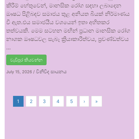
කිරීම් හේතුවෙන්, මානසික රෝග සඳහා ලබාදෙන
ඖෂධ පිළිබඳව සමාජය තුළ අනියත බියක් නිර්මාණය
වී ඇත.එය සමාජයීය වශයෙන් ඉතා අහිතකර
තත්වයකි. මෙම සටහන මඟින් ප්‍රධාන මානසික රෝග
නාශක ඖෂධවල සැබෑ ක්‍රියාකාරීත්වය, ප්‍රචණ්ඩත්වය
…
වැඩිපුර කියවන්න
විනිවිද සායනය
July 15, 2026
/
1
2
3
4
5
›
»