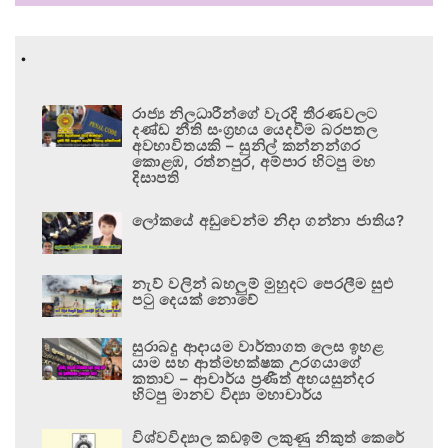
.
රාජ්‍ය නිලධාරීන්ගේ වැරදි තීරණවලට
දණ්ඩ නීති සංග්‍රහය යෙදවීම බරපතල
අවභාවිතයකි – සුනිල් කන්නන්ගර
කොළඹ, රත්නපුර, අම්පාර හිටපු මහ
දිසාපති
ලෝකයේ අඩුවෙන්ම නිදා ගන්නා ජාතිය?
නැව් වලින් බහලුම් මුහුදට පෙරලීම සුළු
පටු දෙයක් නොවේ
සුරාබදු ආදායම වාර්තාගත ලෙස ඉහළ
යාම සහ ආත්මභක්ෂක උරගයාගේ
කතාව – ආචාර්ය ප්‍රණීත් අභයසුන්දර
හිටපු මානව විද්‍යා මහාචාර්ය
විශ්වවිද්‍යාල කඩඉම් ලකුණු නිකුත් කෙරේ