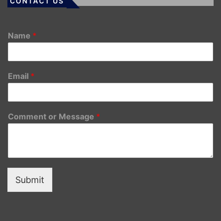
CONTACT US
Name
*
Email
*
Comment or Message
*
Submit