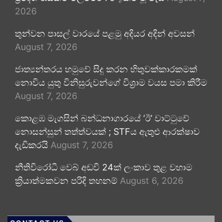
2026
තුන්වන පාසල් වාරයේ පළමු අදියර අදින් අවසන්
August 7, 2026
ජාත්‍යන්තරය හමුවේ සිදු කරන හිතුවක්කාරකමක්
නොවිය යුතු විනිසුරුවන්ගේ විශ්‍රාම වයස පමා කිරීම
August 7, 2026
කොළඹ මැගසින් බන්ධනාගාරයේ ‘ඊ’ වාට්ටුවේ
නොසන්සුන් තත්ත්වයක් ; STFය ඇතුළු ආරක්ෂාව
දැඩිකරයි
August 7, 2026
නීතිවිරෝධී වෙබ් අඩවි 24ක් ලංකාව තුළ වහාම
ක්‍රියාත්මකවන පරිදි තහනම්
August 6, 2026