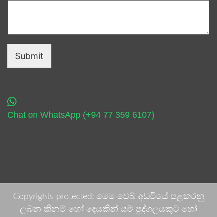
Submit
Chat on WhatsApp (+94 77 359 6107)
Copyrights protected: මෙම වෙබ් අඩවියේ පළකරනු
ලබන කිනම් හෝ දෙයකින් යම් පුද්ගලයකුට හෝ