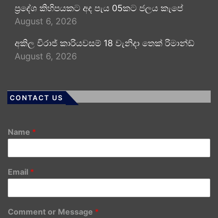
ප්‍රදේශ කිහිපයකට අද පැය 05කට ජලය කැපේ
August 6, 2026
අකිල විරාජ් කාරියවසම් 18 වැනිදා තෙක් රිමාන්ඩ්
August 6, 2026
CONTACT US
Name
*
Email
*
Comment or Message
*