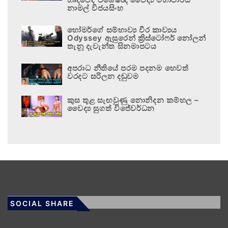
නාමල් විජයසිංහ
හෝමර්ගේ සම්භාව්‍ය වීර කාව්‍යය
Odyssey ඇසුරෙන් ක්‍රිස්ටෝෆර් නෝලන්
තැනූ දැවැන්ත සිනමාපටය
අපරාධ නීතියේ පරම පදනම හෙවත්
වරදට සරිලන දඬුවම
කුස තුළ සැඟවුණු නොනිදන කම්හල –
වෛද්‍ය සුගත් විජේවර්ධන
SOCIAL SHARE