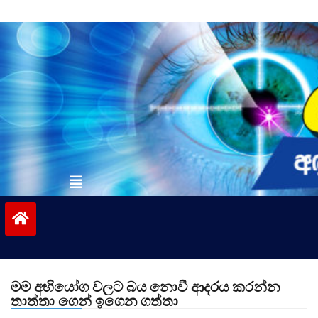
Skip
to
content
vinivida.lk
මම අභියෝග වලට බය නොවී ආදරය කරන්න
තාත්තා ගෙන් ඉගෙන ගත්තා