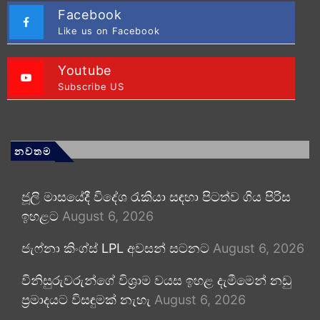
Facebook
Like us on Facebook
Youtube
Subscribe US
නවතම
ජූලි මාසයේදී විදේශ රැකියා සඳහා පිටත්ව ගිය පිරිස
ඉහළට
August 6, 2026
ජැෆ්නා කිංග්ස් LPL අවසන් සටනට
August 6, 2026
විනිසුරුවරුන්ගේ විශ්‍රාම වයස ඉහළ දැමීමෙන් නඩු
ප්‍රමාදයට විසඳුමක් නැහැ
August 6, 2026