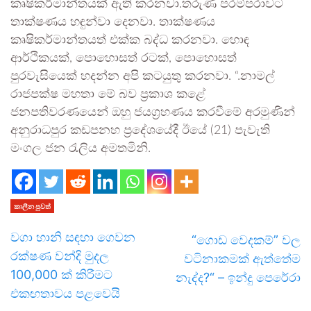
කෘෂිකර්මාන්තයක් ඇති කරනවා.තරුණ පරම්පරාවට
තාක්ෂණය හඳුන්වා දෙනවා. තාක්ෂණය
කෘෂිකර්මාන්තයත් එක්ක බද්ධ කරනවා. හොඳ
ආර්ථිකයක්, පොහොසත් රටක්, පොහොසත්
පුරවැසියෙක් හදන්න අපි කටයුතු කරනවා. “.නාමල්
රාජපක්ෂ මහතා මේ බව ප්‍රකාශ කළේ
ජනපතිවරණයෙන් ඔහු ජයග්‍රහණය කරවීමේ අරමුණින්
අනුරාධපුර කඩපනහ ප්‍රදේශයේදී ඊයේ (21) පැවැති
මංගල ජන රැලිය අමතමිනි.
කාලීන පුවත්
වගා හානි සඳහා ගෙවන
“ගොඩ වෙදකම්” වල
රක්ෂණ වන්දි මුදල
වටිනාකමක් ඇත්තේම
100,000 ක් කිරීමට
නැද්ද?“ – ඉන්දු පෙරේරා
එකඟතාවය පළවෙයි