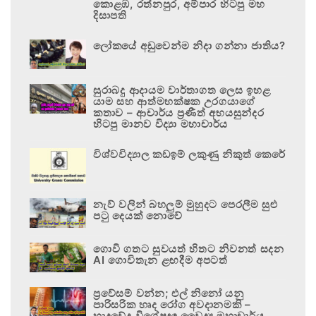
කොළඹ, රත්නපුර, අම්පාර හිටපු මහ
දිසාපති
ලෝකයේ අඩුවෙන්ම නිදා ගන්නා ජාතිය?
සුරාබදු ආදායම වාර්තාගත ලෙස ඉහළ
යාම සහ ආත්මභක්ෂක උරගයාගේ
කතාව – ආචාර්ය ප්‍රණීත් අභයසුන්දර
හිටපු මානව විද්‍යා මහාචාර්ය
විශ්වවිද්‍යාල කඩඉම් ලකුණු නිකුත් කෙරේ
නැව් වලින් බහලුම් මුහුදට පෙරලීම සුළු
පටු දෙයක් නොවේ
ගොවි ගතට සුවයත් හිතට නිවනත් සදන
AI ගොවිතැන ළඟදීම අපටත්
ප්‍රවේසම් වන්න; එල් නිනෝ යනු
පාරිසරික හෘද රෝග අවදානමකි –
හෘදවේද විශේෂඥ වෛද්‍ය මහාචාර්ය