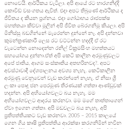
නොවෙයි. ආර්ථිකය වැටිලා. අපි ආයේ රට භාරගනිද්දි
කොවිඩ් වසංගතය ඇවිත්. එදා අපට තිබුණේ ආර්ථිකය ද
ජීවිතය ද කියන ප්‍රශ්නය. එදා ගෝඨාභය රාජපක්ෂ
මහත්තයා කිව්වා මුලින් අපි ජීවිත බේරගනිමු කියලා. අපි
මිනිස්සු බඩගින්නේ මැරෙන්න දුන්නේ නෑ. අපි දන්නවා
කුමන්ත්‍රණකාරී ලෙස රට වට්ටන්න හදද්දී ඒ රට
වැටෙන්න නොදෙන්න රනිල් වික්‍රමසිංහ මහත්තයට
සහයෝගය දුන්නා.ඒත් අපි කෙටි කාලීන අරමුණුවලට
අපේ ජාතිය, ආගම සංස්කෘතිය අතහරිනවද?. අපට
අවස්ථාවාදී දේශපාලනය අවශ්‍ය නැහැ. කෙටිකාලීන
අරමුණු වෙනුවෙන් වැඩ කරන්නේ නැහැ. ඒ නිසා ශ්‍රී
ලංකා පොදු ජන පෙරමුණ තීරණයක් ගත්තා ආණ්ඩුවක්
හදන්න. අපි අභියෝගවලට බය නැහැ. මම
අභියෝගවලට ආදරය කරනවා. මම මගේ තාත්තාගෙන්
ඒවා ඉගෙන ගත්තා. අපි මඩවලට බය නැහැ. අපි
ප්‍රතිපත්තියකට වැඩ කරනවා. 2005 – 2015 කාලයේ
ගෙන ගිය කෘෂි ප්‍රතිපත්තිය ආරක්ෂා කරගනිමින් නවීන