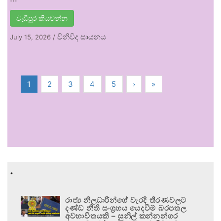
වැඩිපුර කියවන්න
විනිවිද සායනය
July 15, 2026
/
1
2
3
4
5
›
»
.
රාජ්‍ය නිලධාරීන්ගේ වැරදි තීරණවලට
දණ්ඩ නීති සංග්‍රහය යෙදවීම බරපතල
අවභාවිතයකි – සුනිල් කන්නන්ගර