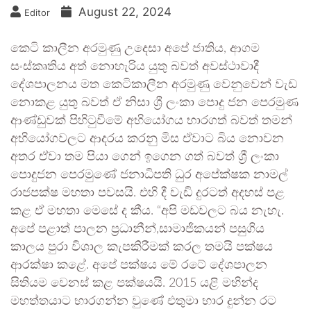
August 22, 2024
Editor
කෙටි කාලීන අරමුණු උදෙසා අපේ ජාතිය, ආගම
සංස්කෘතිය අත් නොහැරිය යුතු බවත් අවස්ථාවාදී
දේශපාලනය මත කෙටිකාලීන අරමුණු වෙනුවෙන් වැඩ
නොකළ යුතු බවත් ඒ නිසා ශ්‍රී ලංකා පොදු ජන පෙරමුණ
ආණ්ඩුවක් පිහිටුවීමේ අභියෝගය භාරගත් බවත් තමන්
අභියෝගවලට ආදරය කරනු මිස ඒවාට බිය නොවන
අතර ඒවා තම පියා ගෙන් ඉගෙන ගත් බවත් ශ්‍රී ලංකා
පොදුජන පෙරමුණේ ජනාධිපති ධුර අපේක්ෂක නාමල්
රාජපක්ෂ මහතා පවසයි. එහි දී වැඩි දුරටත් අදහස් පළ
කළ ඒ මහතා මෙසේ ද කීය. “අපි මඩවලට බය නැහැ.
අපේ පළාත් පාලන ප්‍රධානීන්,සාමාජිකයන් පසුගිය
කාලය පුරා විශාල කැපකිරීමක් කරල තමයි පක්ෂය
ආරක්ෂා කළේ. අපේ පක්ෂය මේ රටේ දේශපාලන
සිතියම වෙනස් කළ පක්ෂයයි. 2015 යළි මහින්ද
මහත්තයාට භාරගන්න වුණේ එතුමා භාර දුන්න රට