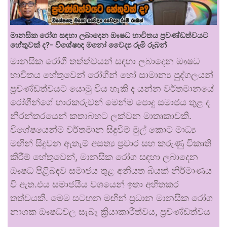
මානසික රෝග සඳහා ලබාදෙන ඖෂධ භාවිතය ප්‍රචණ්ඩත්වයට
හේතුවක් ද?- විශේෂඥ මනෝ වෛද්‍ය රූමි රූබන්
මානසික රෝගී තත්ත්වයන් සඳහා ලබාදෙන ඖෂධ
භාවිතය හේතුවෙන් රෝගීන් හෝ සාමාන්‍ය පුද්ගලයන්
ප්‍රචණ්ඩත්වයට යොමු විය හැකි ද යන්න වර්තමානයේ
රෝගීන්ගේ භාරකරුවන් මෙන්ම පොදු සමාජය තුළ ද
නිරන්තරයෙන් කතාබහට ලක්වන මාතෘකාවකි.
විශේෂයෙන්ම වර්තමාන සිදුවීම් මුල් කොට මාධ්‍ය
මඟින් සිදුවන ඇතැම් අසත්‍ය ප්‍රචාර සහ කරුණු විකෘති
කිරීම් හේතුවෙන්, මානසික රෝග සඳහා ලබාදෙන
ඖෂධ පිළිබඳව සමාජය තුළ අනියත බියක් නිර්මාණය
වී ඇත.එය සමාජයීය වශයෙන් ඉතා අහිතකර
තත්වයකි. මෙම සටහන මඟින් ප්‍රධාන මානසික රෝග
නාශක ඖෂධවල සැබෑ ක්‍රියාකාරීත්වය, ප්‍රචණ්ඩත්වය
…