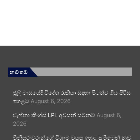
නවතම
ජූලි මාසයේදී විදේශ රැකියා සඳහා පිටත්ව ගිය පිරිස
ඉහළට
August 6, 2026
ජැෆ්නා කිංග්ස් LPL අවසන් සටනට
August 6,
2026
විනිසුරුවරුන්ගේ විශ්‍රාම වයස ඉහළ දැමීමෙන් නඩු