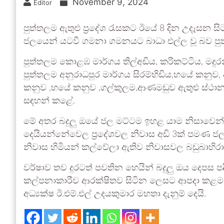
November 9, 2024
Editor
පුත්තලම ඇතුළු ප්‍රදේශ රැසකට ඊයේ 8 දින උදෑසන සිට
ජලයෙන් යටවී ගමනා ගමනයට බාධා එල්ල වූ බව
පුත්තලම කොළඹ මාර්ගය තිල්අඩිය, කරිකට්ටිය, මදුරන්ක
පුත්තලම අනුරාධපුර මාර්ගය සිරම්භිඩිය,හයේ කනුව, 
කනුව ,හයේ කනුව ,ගල්කුලම,ආණමඩුව ඇතුළු ස්ථ
සඳහන් කළේ.
මේ අතර බදුලු ඔයේ ජල මට්ටම ඉහළ යාම නිසාවෙන් 
දෙයියන්නේවෙල ප්‍රදේශවල නිවාස අඩි 3ක් පමණ ජල
නිවාස හිමියන් කල්වේලා ඇතිව නිවාසවල බඩුබාහිරා
වර්ෂාව තව දුරටත් පවතින හෙයින් බදුලු ඔය දෙපස ප
කල්පනාකාරීව ආරක්ෂිතව සිටින ලෙසට ආපදා කළමනාක
අධ්‍යක්ෂ ඊ.එම්.එල් උදයකුමාර මහතා දැනුම් දෙයි.