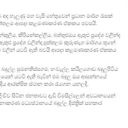
 අද හැලුණු මහ වැසි හේතුවෙන් ප්‍රධාන මාර්ග රැසක්
 පුත්තලම ආපදා කළමණාකරණ ඒකකය පවසයි.
ුලිය, කිරියන්කල්ලිය, බත්තුළුඔය ඇතුළු ප්‍රදේශ වලින්ද
ඇතුළු ප්‍රදේශ වලින්ද,පුත්තලම කුරුණෑග මාර්ගය තුනේ
ාන වලින් යටවී ඇති බවයි ආපදා කළමණාකරණ ඒකකය
බදුල්ල සුමනතිස්සගම, හංවැල්ල කයිලගොඩ බදුලුපිටිය
යෙන් යටවී ඇති බැවින් එම බදුලු ඔය ආසන්නයේ
දිය ආරක්ෂිත ස්ථාන කරා රැගෙන යනලදි.
දිංචිව සිටින ජනතාවට දැඩි විමසිල්ලෙන් අවධානයෙන්
රණ මධ්‍යස්ථානයේ බදුල්ල දිස්ත්‍රික් සහකාර