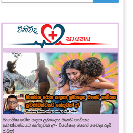
මානසික රෝග සඳහා ලබාදෙන ඖෂධ භාවිතය
ප්‍රචණ්ඩත්වයට හේතුවක් ද?- විශේෂඥ මනෝ වෛද්‍ය රූමි
රූබන්