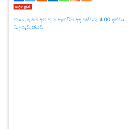
කාලීන පුවත්
නාය යෑමේ අනතුරු ඇඟවීම අද පස්වරු 4.00 දක්වා
බලපැවැත්වේ