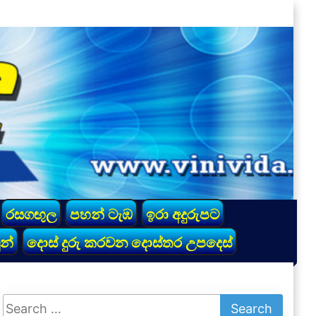
රසගඟුල
පහන් ටැඹ
ඉරා අදුරුපට
න්
දොස් දුරු කරවන දොස්තර උපදෙස්