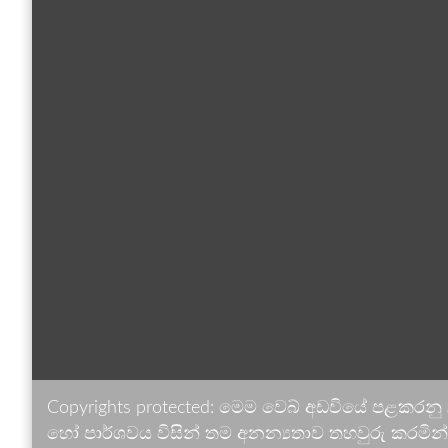
Copyrights protected: මෙම වෙබ් අඩවියේ පළකරනු
හෝ පාර්ශවය විසින් තම අනන්‍යතාව තහවුරු කරමින් ඉ