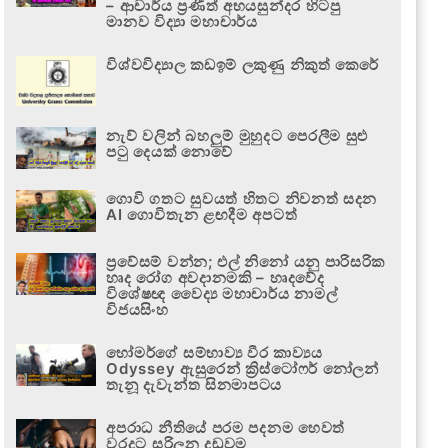
– ආචාර්ය ප්‍රණීත් අභයසුන්දර හිටපු
මානව විද්‍යා මහාචාර්ය
විශ්වවිද්‍යාල කඩඉම් ලකුණු නිකුත් කෙරේ
නැව් වලින් බහලුම් මුහුදට පෙරලීම සුළු
පටු දෙයක් නොවේ
ගොවි ගතට සුවයත් හිතට නිවනත් සදන
AI ගොවිතැන ළඟදීම අපටත්
ප්‍රවේසම් වන්න; එල් නිනෝ යනු පාරිසරික
හෘද රෝග අවදානමකි – හෘදවේද
විශේෂඥ වෛද්‍ය මහාචාර්ය නාමල්
විජයසිංහ
හෝමර්ගේ සම්භාව්‍ය වීර කාව්‍යය
Odyssey ඇසුරෙන් ක්‍රිස්ටෝෆර් නෝලන්
තැනූ දැවැන්ත සිනමාපටය
අපරාධ නීතියේ පරම පදනම හෙවත්
වරදට සරිලන දඬුවම