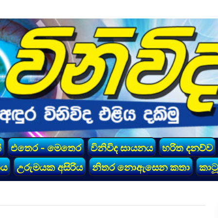
්
එතෙර - මෙතෙර
විනිවිද සායනය
හරිත දනව්ව
කය
උරුමයක අසිරිය
නිතර නොඇසෙන කතා
කාටූ