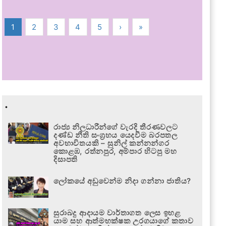
1
2
3
4
5
›
»
.
රාජ්‍ය නිලධාරීන්ගේ වැරදි තීරණවලට
දණ්ඩ නීති සංග්‍රහය යෙදවීම බරපතල
අවභාවිතයකි – සුනිල් කන්නන්ගර
කොළඹ, රත්නපුර, අම්පාර හිටපු මහ
දිසාපති
ලෝකයේ අඩුවෙන්ම නිදා ගන්නා ජාතිය?
සුරාබදු ආදායම වාර්තාගත ලෙස ඉහළ
යාම සහ ආත්මභක්ෂක උරගයාගේ කතාව