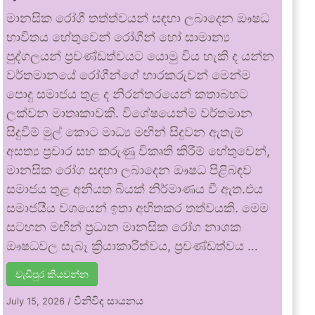
මානසික රෝගී තත්ත්වයන් සඳහා ලබාදෙන ඖෂධ
භාවිතය හේතුවෙන් රෝගීන් හෝ සාමාන්‍ය
පුද්ගලයන් ප්‍රචණ්ඩත්වයට යොමු විය හැකි ද යන්න
වර්තමානයේ රෝගීන්ගේ භාරකරුවන් මෙන්ම
පොදු සමාජය තුළ ද නිරන්තරයෙන් කතාබහට
ලක්වන මාතෘකාවකි. විශේෂයෙන්ම වර්තමාන
සිදුවීම් මුල් කොට මාධ්‍ය මඟින් සිදුවන ඇතැම්
අසත්‍ය ප්‍රචාර සහ කරුණු විකෘති කිරීම් හේතුවෙන්,
මානසික රෝග සඳහා ලබාදෙන ඖෂධ පිළිබඳව
සමාජය තුළ අනියත බියක් නිර්මාණය වී ඇත.එය
සමාජයීය වශයෙන් ඉතා අහිතකර තත්වයකි. මෙම
සටහන මඟින් ප්‍රධාන මානසික රෝග නාශක
ඖෂධවල සැබෑ ක්‍රියාකාරීත්වය, ප්‍රචණ්ඩත්වය …
වැඩිපුර කියවන්න
විනිවිද සායනය
July 15, 2026
/