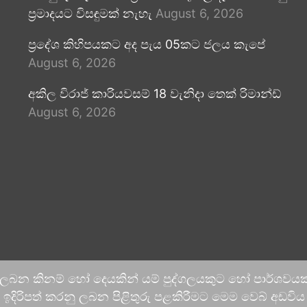
ප්‍රමාදයට විසඳුමක් නැහැ
August 6, 2026
ප්‍රදේශ කිහිපයකට අද පැය 05කට ජලය කැපේ
August 6, 2026
අකිල විරාජ් කාරියවසම් 18 වැනිදා තෙක් රිමාන්ඩ්
August 6, 2026
 ලබන කිනම් හෝ දෙයකින් යම් පුද්ගලයකුට හෝ පාර්ශවයකට
දිරිපත් කරනු ලබන පිළිතුරු පළකිරීමට මෙම වෙබ් අඩවිය ආච