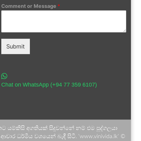
Comment or Message
*
Submit
Chat on WhatsApp (+94 77 359 6107)
 යම්කිසි අගතියක් සිදුවන්නේ නම් එම පුද්ගලයා
ාර ධර්මීය වශයෙන් බැඳී සිටී. 'www.vinivida.lk' ©