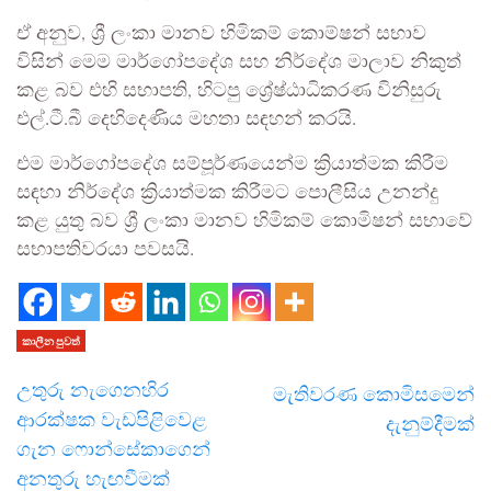
ඒ අනුව, ශ්‍රී ලංකා මානව හිමිකම් කොම්ෂන් සභාව
විසින් මෙම මාර්ගෝපදේශ සහ නිර්දේශ මාලාව නිකුත්
කළ බව එහි සභාපති, හිටපු ශ්‍රේෂ්ඨාධිකරණ විනිසුරු
එල්.ටී.බී දෙහිදෙණිය මහතා සඳහන් කරයි.
එම මාර්ගෝපදේශ සම්පූර්ණයෙන්ම ක්‍රියාත්මක කිරීම
සඳහා නිර්දේශ ක්‍රියාත්මක කිරීමට පොලීසිය උනන්දු
කළ යුතු බව ශ්‍රී ලංකා මානව හිමිකම් කොමිෂන් සභාවේ
සභාපතිවරයා පවසයි.
කාලීන පුවත්
උතුරු නැගෙනහිර
මැතිවරණ කොමිසමෙන්
ආරක්ෂක වැඩපිළිවෙළ
දැනුම්දීමක්
ගැන ෆොන්සේකාගෙන්
අනතුරු හැඟවීමක්