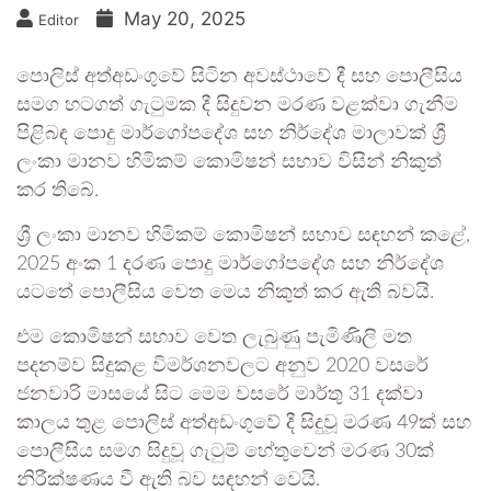
May 20, 2025
Editor
පොලිස් අත්අඩංගුවේ සිටින අවස්ථාවේ දී සහ පොලීසිය
සමග හටගත් ගැටුමක දී සිදුවන මරණ වළක්වා ගැනීම
පිළිබඳ පොදු මාර්ගෝපදේශ සහ නිර්දේශ මාලාවක් ශ්‍රී
ලංකා මානව හිමිකම් කොමිෂන් සභාව විසින් නිකුත්
කර තිබේ.
ශ්‍රී ලංකා මානව හිමිකම් කොමිෂන් සභාව සඳහන් කළේ,
2025 අංක 1 දරණ පොදු මාර්ගෝපදේශ සහ නිර්දේශ
යටතේ පොලීසිය වෙත මෙය නිකුත් කර ඇති බවයි.
එම කොමිෂන් සභාව වෙත ලැබුණු පැමිණිලි මත
පදනම්ව සිදුකළ විමර්ශනවලට අනුව 2020 වසරේ
ජනවාරි මාසයේ සිට මෙම වසරේ මාර්තු 31 දක්වා
කාලය තුළ පොලිස් අත්අඩංගුවේ දී සිදුවූ මරණ 49ක් සහ
පොලීසිය සමග සිදුවූ ගැටුම් හේතුවෙන් මරණ 30ක්
නිරීක්ෂණය වී ඇති බව සඳහන් වෙයි.