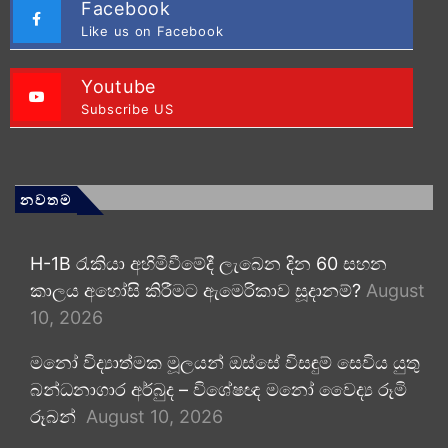
Facebook
Like us on Facebook
Youtube
Subscribe US
නවතම
H-1B රැකියා අහිමිවීමේදී ලැබෙන දින 60 සහන
කාලය අහෝසි කිරීමට ඇමෙරිකාව සූදානම්?
August
10, 2026
මනෝ විද්‍යාත්මක මූලයන් ඔස්සේ විසඳුම් සෙවිය යුතු
බන්ධනාගාර අර්බුද – විශේෂඥ මනෝ වෛද්‍ය රූමි
රූබන්
August 10, 2026