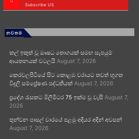
Subscribe US
නවතම
කල් ඉකුත් වූ ඖෂධ තොගයක් සමඟ සැපයුම්
ආයතනයක් වටලයි
August 7, 2026
කෙරවලපිටියේ සිට කොළඹ වරායට තවත් භූගත
විදුලි සම්ප්‍රේෂණ පද්ධතියක්
August 7, 2026
ප්‍රදේශ රැසකට මිලිමීටර 75 ඉක්ම වූ වැසි
August 7,
2026
තුන්වන පාසල් වාරයේ පළමු අදියර අදින් අවසන්
August 7, 2026