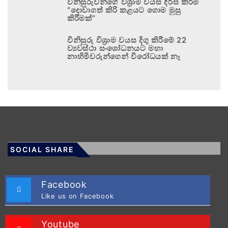
විනිසුරුවන්ගේ විශ්‍රාම වයස දීර්ඝ කිරීම
“දොවාගත් කිරි කළයට ගොම මුසු
කිරීමක්”
විනිසුරු විශ්‍රාම වයස දිගු කිරීමේ 22
ව්‍යවස්ථා සංශෝධනයට මහා
නාහිමිවරුන්ගෙන් විරෝධයක් නෑ
SOCIAL SHARE
Facebook
Like us on Facebook
Youtube