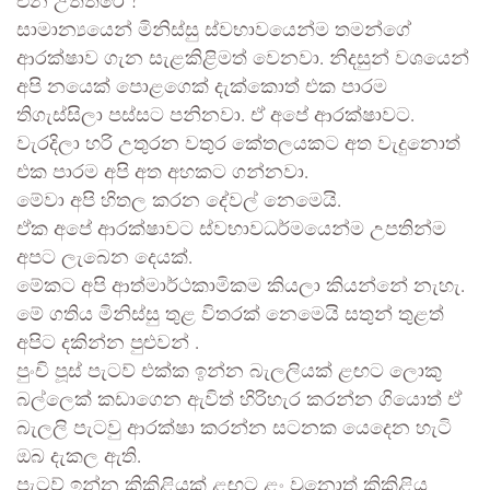
එන උත්තරේ ?
සාමාන්‍යයෙන් මිනිස්සු ස්වභාවයෙන්ම තමන්ගේ
ආරක්ෂාව ගැන සැළකිළිමත් වෙනවා. නිදසුන් වශයෙන්
අපි නයෙක් පොළගෙක් දැක්කොත් එක පාරම
තිගැස්සිලා පස්සට පනිනවා. ඒ අපේ ආරක්ෂාවට.
වැරදිලා හරි උතුරන වතුර කේතලයකට අත වැදුනොත්
එක පාරම අපි අත අහකට ගන්නවා.
මේවා අපි හිතල කරන දේවල් නෙමෙයි.
ඒක අපේ ආරක්ෂාවට ස්වභාවධර්මයෙන්ම උපතින්ම
අපට ලැබෙන දෙයක්.
මේකට අපි ආත්මාර්ථකාමිකම කියලා කියන්නේ නැහැ.
මේ ගතිය මිනිස්සු තුළ විතරක් නෙමෙයි සතුන් තුළත්
අපිට දකින්න පුළුවන් .
පුංචි පූස් පැටව් එක්ක ඉන්න බැලලියක් ළඟට ලොකු
බල්ලෙක් කඩාගෙන ඇවිත් හිරිහැර කරන්න ගියොත් ඒ
බැලලි පැටවු ආරක්ෂා කරන්න සටනක යෙදෙන හැටි
ඔබ දැකල ඇති.
පැටව් ඉන්න කිකිළියක් ළඟට ළං වුනොත් කිකිළිය