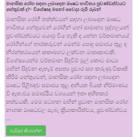
මානසික රෝග සඳහා ලබාදෙන ඖෂධ භාවිතය ප්‍රචණ්ඩත්වයට
හේතුවක් ද?- විශේෂඥ මනෝ වෛද්‍ය රූමි රූබන්
මානසික රෝගී තත්ත්වයන් සඳහා ලබාදෙන ඖෂධ
භාවිතය හේතුවෙන් රෝගීන් හෝ සාමාන්‍ය පුද්ගලයන්
ප්‍රචණ්ඩත්වයට යොමු විය හැකි ද යන්න වර්තමානයේ
රෝගීන්ගේ භාරකරුවන් මෙන්ම පොදු සමාජය තුළ ද
නිරන්තරයෙන් කතාබහට ලක්වන මාතෘකාවකි.
විශේෂයෙන්ම වර්තමාන සිදුවීම් මුල් කොට මාධ්‍ය
මඟින් සිදුවන ඇතැම් අසත්‍ය ප්‍රචාර සහ කරුණු විකෘති
කිරීම් හේතුවෙන්, මානසික රෝග සඳහා ලබාදෙන
ඖෂධ පිළිබඳව සමාජය තුළ අනියත බියක් නිර්මාණය
වී ඇත.එය සමාජයීය වශයෙන් ඉතා අහිතකර
තත්වයකි. මෙම සටහන මඟින් ප්‍රධාන මානසික රෝග
නාශක ඖෂධවල සැබෑ ක්‍රියාකාරීත්වය, ප්‍රචණ්ඩත්වය
…
වැඩිපුර කියවන්න