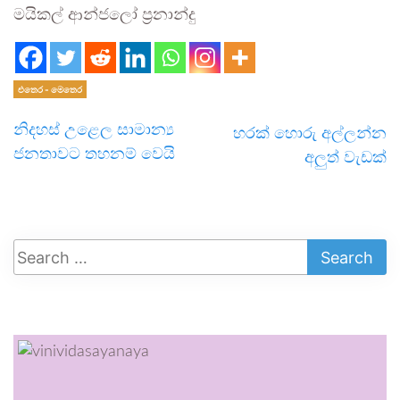
මයිකල් ආන්ජලෝ ප්‍රනාන්දු
එතෙර - මෙතෙර
නිදහස් උළෙල සාමාන්‍ය
හරක් හොරු අල්ලන්න
ජනතාවට තහනම් වෙයි
අලුත් වැඩක්