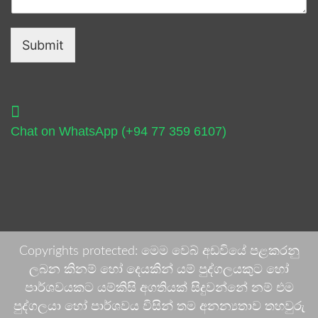
Submit
Chat on WhatsApp (+94 77 359 6107)
Copyrights protected: මෙම වෙබ් අඩවියේ පළකරනු
ලබන කිනම් හෝ දෙයකින් යම් පුද්ගලයකුට හෝ
පාර්ශවයකට යම්කිසි අගතියක් සිදුවන්නේ නම් එම
පුද්ගලයා හෝ පාර්ශවය විසින් තම අනන්‍යතාව තහවුරු