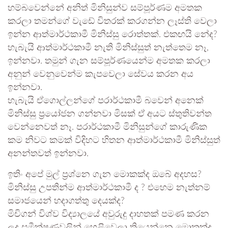
හම්බවෙන්නේ අනිත් මිනිසුන්ව සම්පූර්ණම අමතක
කරලා තමන්ගේ වැඩේ විතරක් කරගන්න ලෑස්ති වෙලා
ඉන්න ආත්මාර්ථකාමී මිනිස්සු රොත්තක්. එකඟයි නේද?
හැබැයි ආත්මාර්ථකාමී නැති මිනිස්සුත් නැත්තෙම නෑ,
ඉන්නවා. තමුන් ගැන සම්පූර්ණයෙන්ම අමතක කරලා
අනුන් වෙනුවෙන්ම කැපවෙලා සේවය කරන අය
ඉන්නවා.
හැබැයි ඒගොල්ලන්ගේ පරාර්ථකාමී බවෙන් අනෙක්
මිනිස්සු ප්‍රයෝජන ගන්නවා මිසක් ඒ අයට ස්තුතිවන්ත
වෙන්නෙවත් නෑ. පරාර්ථකාමී මිනිසුන්ගේ කාරුණික
කම නිවට කමක් විදිහට හිතන ආත්මාර්ථකාමී මිනිස්සුත්
අනන්තවත් ඉන්නවා.
ඉතිං අපේ මුල් ප්‍රශ්නෙ ගැන මොකක්ද ඔබේ අදහස?
මිනිස්සු උපතින්ම ආත්මාර්ථකාමී ද ? එහෙම නැත්නම්
සමාජයෙන් හදාගත්තු දෙයක්ද?
මිචිගන් විශ්ව විද්‍යාලයේ අවුරුදු දාහතක් පමණ කරන
ලද සමීක්ෂණවලින් හෙළිවෙලා තියෙන්නෙ මොකක්ද