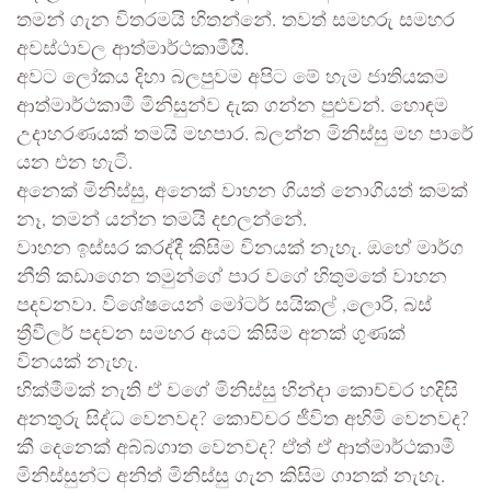
තමන් ගැන විතරමයි හිතන්නේ. තවත් සමහරු සමහර
අවස්ථාවල ආත්මාර්ථකාමීයිි.
අවට ලෝකය දිහා බලපුවම අපිට මේ හැම ජාතියකම
ආත්මාර්ථකාමී මිනිසුන්ව දැක ගන්න පුළුවන්. හොඳම
උදාහරණයක් තමයි මහපාර. බලන්න මිනිස්සු මහ පාරේ
යන එන හැටි.
අනෙක් මිනිස්සු, අනෙක් වාහන ගියත් නොගියත් කමක්
නෑ, තමන් යන්න තමයි දඟලන්නේ.
වාහන ඉස්සර කරද්දී කිසිම විනයක් නැහැ. ඔහේ මාර්ග
නීති කඩාගෙන තමුන්ගේ පාර වගේ හිතුමතේ වාහන
පදවනවා. විශේෂයෙන් මෝටර් සයිකල් ,ලොරි, බස්
ත්‍රීවීලර් පදවන සමහර අයට කිසිම අනක් ගුණක්
විනයක් නැහැ.
හික්මීමක් නැති ඒ වගේ මිනිස්සු හින්දා කොච්චර හදිසි
අනතුරු සිද්ධ වෙනවද? කොච්චර ජීවිත අහිමි වෙනවද?
කී දෙනෙක් අබ්බගාත වෙනවද? ඒත් ඒ ආත්මාර්ථකාමී
මිනිස්සුන්ට අනිත් මිනිස්සු ගැන කිසිම ගානක් නැහැ.