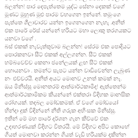
බලන්න! පාර දෙපැත්තෙම යුද්ධ සේනා දෙකක් වගේ
මූණට මුහුණ මුළු පාරම වහගෙන ඉන්නේ. තමුංගෙ
පැත්තෙ ශීලාචාරව යන්න ඉගෙනගෙන නැහැ .අනිත්
එක පාරේ රේස් යන්නේ හරියට මහා ලොකු තරගයකට
යනවා වගේ .
බස් එකක් නැවැත්තුවාම බලන්න! සේරම එක පොදියට
පොරකනවා සීට් එකක් අල්ලගන්න. සීට් එකක්
හම්බවෙච්ච කෙනා ජනේලයක් ළඟ සීට් එකක්
හොයනවා . තමන්ට සැපට යන්න වාඩිවෙන්න ලැබුණ
නං එච්චරයි. අනිත් අයට මොනව උනත් කමක් නෑ.
ඔය මිනිස්සු මොනතරම් ආත්මාර්ථකාමීද! ඇත්තෙන්ම
ආත්මාර්ථකාමිකම කියන්නේ එක්තරා විදිහක මානසික
රෝගයක්. තදබල මෝඩකමක්. ඒ වගේ මෝඩයෝ
හින්දා දුක් විඳින්නේ නීති ගරුක අහිංසක මිනිස්සු.
ඉතින් මේ මහ පාරේ දර්ශන ගැන කිව්වේ එක
උදාහරණයක් විදිහට විතරයි. මේ විදිහට අපිට කොහේ
ගියත් මොනවා කරන්න ගියත් වැඩි හරියක්ම දකින්න