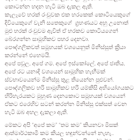
කොටන්න හදන හැටි ඔබ දැකල ඇති.
කැලෑවේ හරක් රංචුවක එක හරකෙක් කොටියෙකුගේ
දිවියෙකුගේ වැනි සතෙකුගේ ‍ ග්‍රහණයට අහු උනොත්
මුළු හරක් රංචුවම ඇවිත් ඒ හරකව කොටියගෙන්
බේරගන්න සාමූහිකව පහර දෙනවා.
පෞද්ගලිකවත් සමූහයක් වශයෙනුත් මිනිස්සුත් ක්‍රියා
කරන්නේ එහෙමයි.
අපේ පවුල, අපේ ගම, අපේ ඉස්කෝලේ, අපේ ජාතිය,
අපේ රට යනාදි වශයෙන් සාමූහික හැඟීමක්
ස්වභාවයෙන්ම මිනිස්සු තුළ තියෙන්න පුළුවන්.
පෞද්ගලිකව හරි සාමූහිකව හරි යම්කිසි අභියෝගයකට
හිරිහැරයකට මුහුණ දෙනකොට සමූහයක් වශයෙන්
ඒකට එරෙහිව සටන් කරන්න මිනිස්සු එක්සත් වෙන
හැටි ඔබ අහල දැකලා ඇති.
මේකට අපි “අපේ කම” “තම කම” කියනවා මිසක්
ආත්මාර්ථකාමී කම කියල හඳුන්වන්නේ නැහැ..