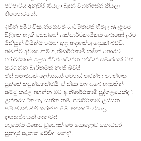
පටිපාටිය අනුවයි කියලා බුදුන් වහන්සේත් කියලා
තියෙනවනේ.
ඉතින් අපිට විද්‍යාත්මකවත් ධාර්මිකවත් හිතල බලපුවම
පිළිගත හැකි වෙන්නේ ආත්මාර්ථකාමිකම බොහෝ දුරට
මිනිසුන් විසින්ම තමන් තුළ හදාගත්තු දෙයක් බවයි.
තමන්ට අවශ්‍ය නම් ආත්මාර්ථකාමී කමින් තොරව
පරාර්ථකාමී ලෙස ජීවත් වෙන්න පුළුවන් සමාජයක් බිහි
කරගන්න බැරිකමක් නැති බවයි.
ඒත් සමාජයක් ලෝකයක් වෙනස් කරන්න පටන්ගත
යුත්තේ තමුන්ගෙන්මයි. ඒ නිසා ඔබ ඔබේ හදවතින්
තට්ටු කරල අහන්න ඔබ ආත්මාර්ථකාමී පුද්ගලයෙක්ද ?
උත්තරය “නැහැ”යන්න නම්, පරාර්ථකාමී ලස්සන
සමාජයක් බිහි කරන්න ඔබ කෙතරම් විශාල
දායකත්වයක් දෙනවද!
හැමෝම එහෙම වුනොත් මේ පොළොව කොච්චර
සුන්දර තැනක් වේවිද, නේද?!