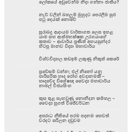
ලෝකයේ අඩුවෙන්ම නිදා ගන්නා ජාතිය?
නැව් වලින් බහලුම් මුහුදට පෙරලීම සුළු
පටු දෙයක් නොවේ
සුරාබදු ආදායම වාර්තාගත ලෙස ඉහළ
යාම සහ ආත්මභක්ෂක උරගයාගේ
කතාව – ආචාර්ය ප්‍රණීත් අභයසුන්දර
හිටපු මානව විද්‍යා මහාචාර්ය
විශ්වවිද්‍යාල කඩඉම් ලකුණු නිකුත් කෙරේ
ප්‍රවේසම් වන්න; එල් නිනෝ යනු
පාරිසරික හෘද රෝග අවදානමකි –
හෘදවේද විශේෂඥ වෛද්‍ය මහාචාර්ය
නාමල් විජයසිංහ
කුස තුළ සැඟවුණු නොනිදන කම්හල –
වෛද්‍ය සුගත් විජේවර්ධන
අපරාධ නීතියේ පරම පදනම හෙවත්
වරදට සරිලන දඬුවම