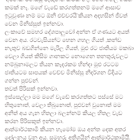
කමක් නෑ. මගේ වැඩේ කරගත්තනම් මගේ ආසාව
ඉටුවුණා නම් මට ඕනි එච්චරයි’කියන අදහසින් ජීවත්
වෙන මිනිස්සුත් ඉන්නවා.
ලංකාවේ සමහර දේශපාලුවෝ අන්න ඒ ගණයට අයත්
වෙන අය. රටවැසියන්ට හෙන ගහල ගියත් ,කන්ඩ
නැතුව බඩගින්නෙ මැරිල ගියත්, මුළු රට ජාතියම මකබා
වෙලා ගියත් කිසිම ගානකට නොගෙන තනතුරුවලට
නම්බුනාමලට තියන කෑදරකම හින්දා මුළු රටටම
ජාතියටම සාපයක් වෙච්ච මිනිස්සු නිදර්ශන විදියට
ගන්න පුළුවන්.
තවත් පිරිසක් ඉන්නවා.
ඉස්සෙල්ලා මම මගේ වැඩේ කරගත්තට පස්සේ මට
හිතුනොත්, වෙලා තිබුනොත්, පුළුවන් වුනොත් මම
අනිත් අය ගැන හිතලා බලන්නම් කියල හිතල වැඩ
කරන පිරිසකුත් ඉන්නවා.
ආත්මාර්ථකාමී කියන හැමෝම ඔය අන්ත දෙක අතර
දෝලනය වන අය. සමහරු අතිශයින් ආත්මාර්ථකාමීයිි.