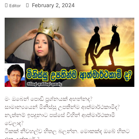
February 2, 2024
Editor
මං ඔබෙන් පොඩි ප්‍රශ්නයක් අහන්නද?
සාමාන්‍යයෙන් මිනිස්සු උපතින්ම ආත්මාර්ථකාමීද?
නැත්නම් ඉපදුනාට පස්සේ විහින් ආත්මාර්ථකාමී
වෙලාද?
ටිකක් නිවහල්ව හිතල බලන්න. මොකක්ද ඔබේ හිතට