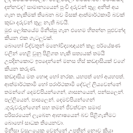
දන්නවද? සාමාන්‍යයෙන් පුංචි දරුවන් තුළ අනිත් අය
ගැන තැකීමක් තිබෙන බව මිසක් ආත්මාර්ථකාමී බවක්
කුඩා දරුවන් තුළ නැති බවයි.
මුළු ලෝකයේම මිනිස්සු ගැන එහෙම හිතන්න පුළුවන්ද
කියන එක ගැටලුවක්.
බොහෝ විද්වතුන් මනෝවිද්‍යාඥයන් කළ පර්යේෂණ
වලින් හෙළි වුනු පිළිගත හැකි සත්‍යයක් තමයි
උපදිනකොට ඉපදෙන්නේ මනස හිස් කඩදාසියක් වගේ
කියන කරුණ.
කඩදාසිය මත හොඳ හෝ නරක, යහපත් හෝ අයහපත්,
ආත්මාර්ථකාමී හෝ පරාර්ථකාමී දේවල් ලියවෙන්නේ
තමන්ගේ දෙමව්පියන්ගෙන්, ශාසනයෙන්, පන්සලෙන්.
පල්ලියෙන්, පාසලෙන්, දෙමව්පියන්ගෙන්
,ගුරුවරුන්ගෙන් සහ තමන් ජීවත්වන සමාජ
පරිසරයෙන් ලැබෙන ආභාෂයෙන් බව පිළිගැනීමට
බොහෝ සාධක තියෙනවා.
මිනිසා වසලයෙකු වෙන්නේ උපතින් නොව ක්‍රියා