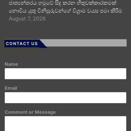
ජාත්‍යන්තරය හමුවේ සිදු කරන හිතුවක්කාරකමක්
නොවිය යුතු විනිසුරුවන්ගේ විශ්‍රාම වයස පමා කිරීම
August 7, 2026
CONTACT US
Name
*
Email
*
Comment or Message
*