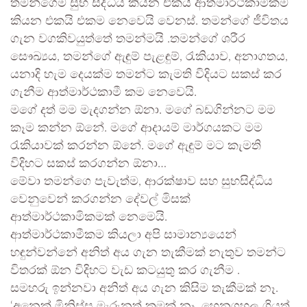
තමන්ගෙම සුභ සිද්ධිය කියන එකයි ආත්මාර්ථකාමිකම
කියන එකයි එකම නෙවෙයි වෙනස්. තමන්ගේ ජීවිතය
ගැන වගකිවයුත්තේ තමන්මයි .තමන්ගේ ශරීර
සෞඛ්‍යය, තමන්ගේ ඇඳුම් පැළඳුම්, රැකියාව, අනාගතය,
යනාදි හැම දෙයක්ම තමන්ට කැමති විදියට සකස් කර
ගැනීම ආත්මාර්ථකාමී කම නෙවෙයි.
මගේ දත් මම මැදගන්න ඕනා. මගේ බඩගින්නට මම
කෑම කන්න ඕනේ. මගේ ආදායම් මාර්ගයකට මම
රැකියාවක් කරන්න ඕනේ. මගේ ඇඳුම් මට කැමති
විදිහට සකස් කරගන්න ඕනා…
මේවා තමන්ගෙ පැවැත්ම, ආරක්ෂාව සහ සුභසිද්ධිය
වෙනුවෙන් කරගන්න දේවල් මිසක්
ආත්මාර්ථකාමිකමක් නෙමෙයි.
ආත්මාර්ථකාමීකම කියලා අපි සාමාන්‍යයෙන්
හඳුන්වන්නේ අනිත් අය ගැන තැකීමක් නැතුව තමන්ට
විතරක් ඕන විදිහට වැඩ කටයුතු කර ගැනීම .
සමහරු ඉන්නවා අනිත් අය ගැන කිසිම තැකීමක් නෑ.
‘අනෙක් මිනිස්සු මැරුනත් කමක් නෑ. හෙනගහල ගියත්