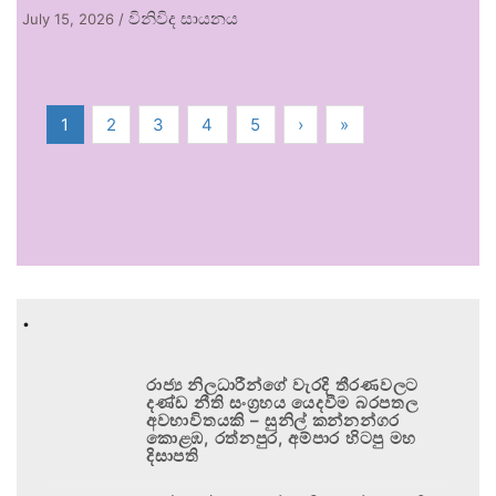
විනිවිද සායනය
July 15, 2026
/
1
2
3
4
5
›
»
.
රාජ්‍ය නිලධාරීන්ගේ වැරදි තීරණවලට
දණ්ඩ නීති සංග්‍රහය යෙදවීම බරපතල
අවභාවිතයකි – සුනිල් කන්නන්ගර
කොළඹ, රත්නපුර, අම්පාර හිටපු මහ
දිසාපති