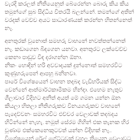
වැරදි කරලත් නීතියෙනුත් බේරෙන්න බොරු කිය කිය
තමුන්ගේ සුබ සිද්ධිය විතරයි බලන්නේ. තමන්ගේ අතින්
වරදක් වෙච්ච අයට සාධාරණයක් කරන්න හිතන්නෙත්
නෑ.
අනතුරක් වුනොත් සමහරු වාහනේ නවත්තන්නෙත්
නෑ. කඩාගෙන බිඳගෙන යනවා. අනතුරට ලක්වෙච්ච
කෙනා පාඩුව විඳ දරාගන්න ඕනා.
නිකං හොඳින් හරි අවවාදයක් දුන්නොත් සමහරවිට
කුණුහරුපෙන් ආපහු බනිනවා.
පාරේ විශේෂයෙන් වාහන තදබද වැඩිහරියක් සිද්ධ
වෙන්නේ ආත්මාර්ථකාමීකම හින්දා. එහෙම නැතුව
ශීලාචාර විදිහට අනිත් අයත් මේ ගමන යන්න ඕන
කියලා හිතලා නීතිගරුකව විනයගරුකව වාහනේ
පැදෙව්වනං සමහරවිට එච්චර වෙලාවක් තදබදය
හිටින්නේ නැහැ. නමුත් සේරම ගිහින් එක තැනක හිර
වුණාම එක්කෙනෙකුටවත් යන්න විදිහක් නෑ..
විශේෂයෙන් රේල් ගේට්ටුවක් වහල තියෙන වෙලාවට