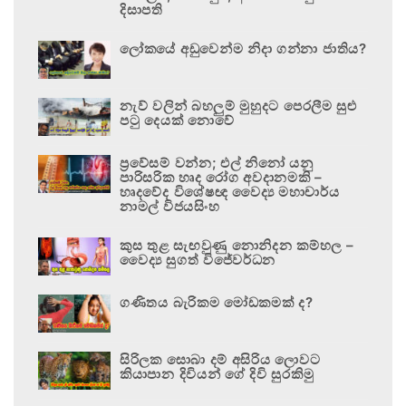
දිසාපති
ලෝකයේ අඩුවෙන්ම නිදා ගන්නා ජාතිය?
නැව් වලින් බහලුම් මුහුදට පෙරලීම සුළු
පටු දෙයක් නොවේ
ප්‍රවේසම් වන්න; එල් නිනෝ යනු
පාරිසරික හෘද රෝග අවදානමකි –
හෘදවේද විශේෂඥ වෛද්‍ය මහාචාර්ය
නාමල් විජයසිංහ
කුස තුළ සැඟවුණු නොනිදන කම්හල –
වෛද්‍ය සුගත් විජේවර්ධන
ගණිතය බැරිකම මෝඩකමක් ද?
සිරිලක සොබා දම් අසිරිය ලොවට
කියාපාන දිවියන් ගේ දිවි සුරකිමු