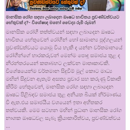
මානසික රෝග සඳහා ලබාදෙන ඖෂධ භාවිතය ප්‍රචණ්ඩත්වයට
හේතුවක් ද?- විශේෂඥ මනෝ වෛද්‍ය රූමි රූබන්
මානසික රෝගී තත්ත්වයන් සඳහා ලබාදෙන ඖෂධ
භාවිතය හේතුවෙන් රෝගීන් හෝ සාමාන්‍ය පුද්ගලයන්
ප්‍රචණ්ඩත්වයට යොමු විය හැකි ද යන්න වර්තමානයේ
රෝගීන්ගේ භාරකරුවන් මෙන්ම පොදු සමාජය තුළ ද
නිරන්තරයෙන් කතාබහට ලක්වන මාතෘකාවකි.
විශේෂයෙන්ම වර්තමාන සිදුවීම් මුල් කොට මාධ්‍ය
මඟින් සිදුවන ඇතැම් අසත්‍ය ප්‍රචාර සහ කරුණු විකෘති
කිරීම් හේතුවෙන්, මානසික රෝග සඳහා ලබාදෙන
ඖෂධ පිළිබඳව සමාජය තුළ අනියත බියක් නිර්මාණය
වී ඇත.එය සමාජයීය වශයෙන් ඉතා අහිතකර
තත්වයකි. මෙම සටහන මඟින් ප්‍රධාන මානසික රෝග
නාශක ඖෂධවල සැබෑ ක්‍රියාකාරීත්වය, ප්‍රචණ්ඩත්වය
…