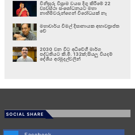
විනිසුරු විශ්‍රාම වයස දිගු කිරීමේ 22
ව්‍යවස්ථා සංශෝධනයට මහා
නාහිමිවරුන්ගෙන් විරෝධයක් නෑ
මහාචාර්ය විමල් දිසානායක අභාවප්‍රාප්ත
වේ
2030 වන විට අධිවේගී මාර්ග
පද්ධතියට කි.මී. 132ක්;සියලු වියදම්
දේශීය අරමුදල්වලින්
SOCIAL SHARE
Facebook