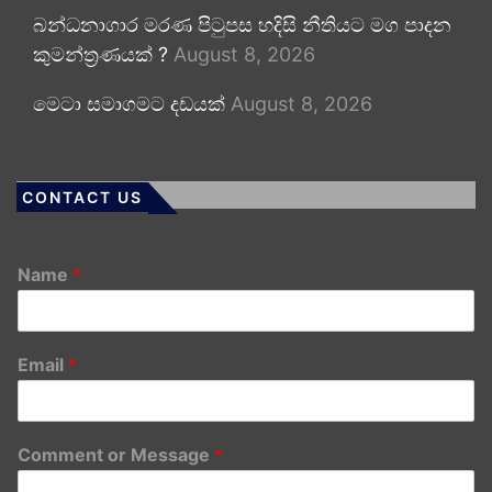
බන්ධනාගාර මරණ පිටුපස හදිසි නීතියට මග පාදන
කුමන්ත්‍රණයක් ?
August 8, 2026
මෙටා සමාගමට දඩයක්
August 8, 2026
CONTACT US
Name
*
Email
*
Comment or Message
*