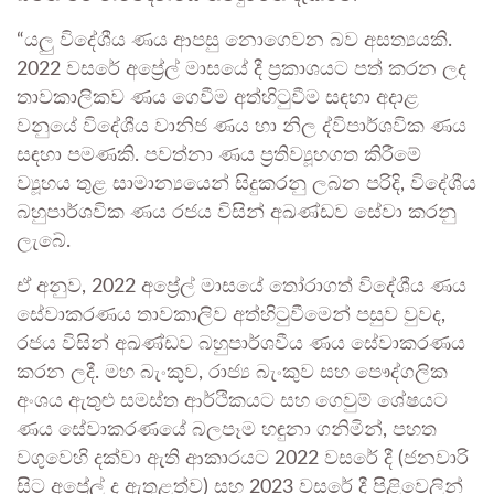
“යලු විදේශීය ණය ආපසු නොගෙවන බව අසත්‍යයකි.
2022 වසරේ අප්‍රේල් මාසයේ දී ප්‍රකාශයට පත් කරන ලද
තාවකාලිකව ණය ගෙවීම අත්හිටුවීම සඳහා අදාළ
වනුයේ විදේශීය වානිජ ණය හා නිල ද්විපාර්ශවික ණය
සඳහා පමණකි. පවත්නා ණය ප්‍රතිව්‍යූහගත කිරීමේ
ව්‍යූහය තුළ සාමාන්‍යයෙන් සිදුකරනු ලබන පරිදි, විදේශීය
බහුපාර්ශවික ණය රජය විසින් අඛණ්ඩව සේවා කරනු
ලැබේ.
ඒ අනුව, 2022 අප්‍රේල් මාසයේ තෝරාගත් විදේශීය ණය
සේවාකරණය තාවකාලිව අත්හිටුවීමෙන් පසුව වුවද,
රජය විසින් අඛණ්ඩව බහුපාර්ශවීය ණය සේවාකරණය
කරන ලදී. මහ බැංකුව, රාජ්‍ය බැංකුව සහ පෞද්ගලික
අංශය ඇතුළු සමස්ත ආර්ථිකයට සහ ගෙවුම් ශේෂයට
ණය සේවාකරණයේ බලපෑම හඳුනා ගනිමින්, පහත
වගුවෙහි දක්වා ඇති ආකාරයට 2022 වසරේ දී (ජනවාරි
සිට අප්‍රේල් ද ඇතුළත්ව) සහ 2023 වසරේ දී පිළිවෙලින්