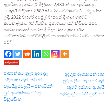
ඇමරිකානු ඩොලර් මිලියන 2,483 ක් හා ඇමරිකානු
ඩොලර් මිලියන 2,589 ක් ණය සේවාකරණය සිදුකරන
ලදී. 2022 වසරේ අප්‍රේල් මාසයේ දී ණය ගෙවීම
තාවකාලිකව අත්හිටුවීම ප්‍රකාශයට පත් කිරීමට පෙර
සාමාන්‍යයෙන් වසරක දී සිදුකරන ලබන ණය
සේවාකරණ ගෙවීම්වලින් භාගයකට පමණ මෙය සමාන
වේ.”
කාලීන පුවත්
ජාත්‍යන්තර මූල්‍ය අරමුදල
අද්භූත රූපකායන් සහ
පිළිගෙන ඇත්තේ තම
පුරුෂ ලිංග හැඩයේ ගල්
වැඩපිළිවෙළයි – ජනාධිපති
කුට්ටි දක්නට ඇතැයි
ධුර අපේක්ෂක රනිල්
පැවසුණු පැරණි පුදබිමක්
වික්‍රමසිංහ