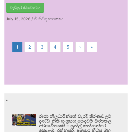
වැඩිපුර කියවන්න
විනිවිද සායනය
July 15, 2026
/
1
2
3
4
5
›
»
.
රාජ්‍ය නිලධාරීන්ගේ වැරදි තීරණවලට
දණ්ඩ නීති සංග්‍රහය යෙදවීම බරපතල
අවභාවිතයකි – සුනිල් කන්නන්ගර
කොළඹ, රත්නපුර, අම්පාර හිටපු මහ