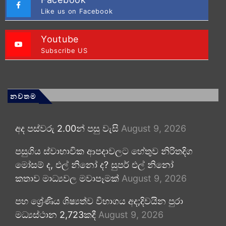
Like us on Facebook
Youtube
Subscribe US
නවතම
අද පස්වරු 2.00න් පසු වැසි
August 9, 2026
පසුගිය ස්වාභාවික ආපදාවලට හේතුව නිරිතදිග
මෝසම් ද, එල් නිනෝ ද? සුපර් එල් නිනෝ
කතාව මාධ්‍යවල මවාපෑමක්
August 9, 2026
පහ ශ්‍රේණිය ශිෂ්‍යත්ව විභාගය අද;දිවයින පුරා
මධ්‍යස්ථාන 2,723කදී
August 9, 2026