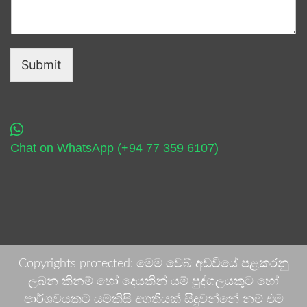
Submit
Chat on WhatsApp (+94 77 359 6107)
Copyrights protected: මෙම වෙබ් අඩවියේ පළකරනු
ලබන කිනම් හෝ දෙයකින් යම් පුද්ගලයකුට හෝ
පාර්ශවයකට යම්කිසි අගතියක් සිදුවන්නේ නම් එම