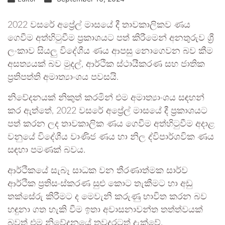
2022 වසරේ අප්‍රේල් මාසයේ දී තාවකාලිකව ණය
ගෙවීම අත්හිටුවීම ප්‍රකාශයට පත් කිරීමෙන් අනතුරුව ශ්‍රී
ලංකාව සියලු විදේශීය ණය ආපසු නොගෙවන බව කීම
අසත්‍යයක් බව මුදල්, ආර්ථික ස්ථායීකරණ සහ ජාතික
ප්‍රතිපත්ති අමාත්‍යාංශය පවසයි.
නිවේදනයක් නිකුත් කරමින් එම අමාත්‍යාංශය සඳහන්
කර ඇත්තේ, 2022 වසරේ අප්‍රේල් මාසයේ දී ප්‍රකාශයට
පත් කරන ලද තාවකාලික ණය ගෙවීම අත්හිටුවීම අදාළ
වනුයේ විදේශීය වාණිජ ණය හා නිල ද්විපාර්ශවික ණය
සඳහා පමණක් බවය.
ආර්ථිකයේ සැබෑ සාධක වන තීරණාත්මක සාර්ව
ආර්ථික ප්‍රතිසංස්කරණ සුළු කොට තැකීමට හා අඩු
තක්සේරු කිරීමට ද මෙවැනි කරුණු භාවිත කරන බව
හඳුනා ගත හැකි වීම ඉතා අවාසනාවන්ත තත්ත්වයක්
බවත් එම නිවේදනයේ තවදුරටත් දැක්වේ.