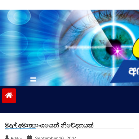
Skip
to
content
vinivida.lk
මුදල් අමාත්‍යාංශයෙන් නිවේදනයක්
September 16, 2024
Editor