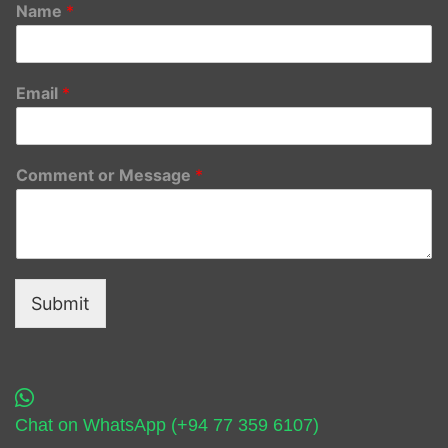
Name
*
Email
*
Comment or Message
*
Submit
Chat on WhatsApp (+94 77 359 6107)