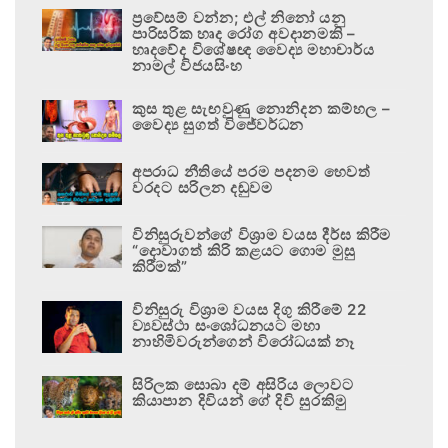
ප්‍රවේසම් වන්න; එල් නිනෝ යනු
පාරිසරික හෘද රෝග අවදානමකි –
හෘදවේද විශේෂඥ වෛද්‍ය මහාචාර්ය
නාමල් විජයසිංහ
කුස තුළ සැඟවුණු නොනිදන කම්හල –
වෛද්‍ය සුගත් විජේවර්ධන
අපරාධ නීතියේ පරම පදනම හෙවත්
වරදට සරිලන දඬුවම
විනිසුරුවන්ගේ විශ්‍රාම වයස දීර්ඝ කිරීම
“දොවාගත් කිරි කළයට ගොම මුසු
කිරීමක්”
විනිසුරු විශ්‍රාම වයස දිගු කිරීමේ 22
ව්‍යවස්ථා සංශෝධනයට මහා
නාහිමිවරුන්ගෙන් විරෝධයක් නෑ
සිරිලක සොබා දම් අසිරිය ලොවට
කියාපාන දිවියන් ගේ දිවි සුරකිමු