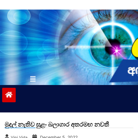
Skip
to
content
vinivida.lk
මුදල් නැතිව සුළං බලාගාර අතරමඟ නවතී
December 5, 2022
Vini Vida