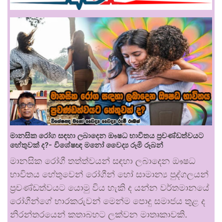
මානසික රෝග සඳහා ලබාදෙන ඖෂධ භාවිතය ප්‍රචණ්ඩත්වයට
හේතුවක් ද?- විශේෂඥ මනෝ වෛද්‍ය රූමි රූබන්
මානසික රෝගී තත්ත්වයන් සඳහා ලබාදෙන ඖෂධ
භාවිතය හේතුවෙන් රෝගීන් හෝ සාමාන්‍ය පුද්ගලයන්
ප්‍රචණ්ඩත්වයට යොමු විය හැකි ද යන්න වර්තමානයේ
රෝගීන්ගේ භාරකරුවන් මෙන්ම පොදු සමාජය තුළ ද
නිරන්තරයෙන් කතාබහට ලක්වන මාතෘකාවකි.