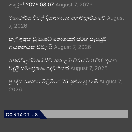
කාටූන් 2026.08.07
August 7, 2026
මහාචාර්ය විමල් දිසානායක අභාවප්‍රාප්ත වේ
August
7, 2026
කල් ඉකුත් වූ ඖෂධ තොගයක් සමඟ සැපයුම්
ආයතනයක් වටලයි
August 7, 2026
කෙරවලපිටියේ සිට කොළඹ වරායට තවත් භූගත
විදුලි සම්ප්‍රේෂණ පද්ධතියක්
August 7, 2026
ප්‍රදේශ රැසකට මිලිමීටර 75 ඉක්ම වූ වැසි
August 7,
2026
CONTACT US