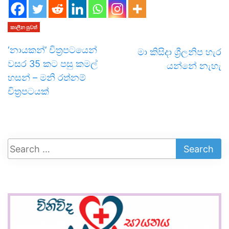
කාලීන පුවත්
‘නායකන්’ චිත්‍රපටයෙන්
මා කිසිදා ශ්‍රීලනිප හැර
වසර 35 කට පසු කමල්
යන්නේ නැහැ
හසන් – මනි රත්නම්
චිත්‍රපටයක්