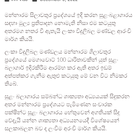
මන්නාරම සිලාවතුර ප්‍රදේශයේ ඉදි කරන සුළංබළාගාරය
සඳහා මුල්‍ය ප්‍රතිපාදන නොමැති නිසා එම කටයුතු
අතරමග නතර වී ඇතැයි ලංකා විදුලිබල මණ්ඩල ආරංචි
මාර්ග කියයි.
ලංකා විදුලිබල මණ්ඩලය මන්නාරම ශිලාවතුර
ප්‍රදේශයේ මෙගාවොට් 100 ධාරිතාවකින් යුත් සුළං
බලාගාර් ඉදිරකිරීම ආරම්භ කර ඇති අතර ඉඩම්
අත්පත්කර ගැනීම ඇතුළු කටයුතු මේ වන විට නිමකර
තිබේ.
සුළං බලාගාරය සම්බන්ධ ශාක්‍යතා අධ්‍යයයක් සිදුකරන
අතර මන්නාරම ප්‍රදේශයට පැමිණෙන සංචාරක
පක්ෂීන්ට සුළං බලාගාරය හේතුවෙන් අගතියක් සිදු
වේදැයි යන්න ශාක්‍යතා අධ්‍යයනයෙදී විශේෂයෙන්
සලකාබලන බව ද ලංවීම අරංචි මාර්ග කියයි.