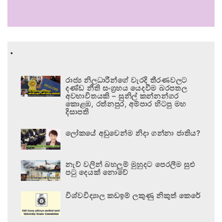
.
රාජ්‍ය නිලධාරීන්ගේ වැරදි තීරණවලට
දණ්ඩ නීති සංග්‍රහය යෙදවීම බරපතල
අවභාවිතයකි – සුනිල් කන්නන්ගර
කොළඹ, රත්නපුර, අම්පාර හිටපු මහ
දිසාපති
ලෝකයේ අඩුවෙන්ම නිදා ගන්නා ජාතිය?
නැව් වලින් බහලුම් මුහුදට පෙරලීම සුළු
පටු දෙයක් නොවේ
විශ්වවිද්‍යාල කඩඉම් ලකුණු නිකුත් කෙරේ