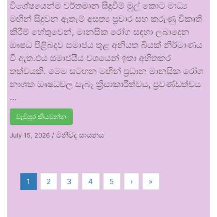
විශේෂයෙන්ම වර්තමාන සිදුවීම් මුල් කොට මාධ්‍ය
මඟින් සිදුවන ඇතැම් අසත්‍ය ප්‍රචාර සහ කරුණු විකෘති
කිරීම් හේතුවෙන්, මානසික රෝග සඳහා ලබාදෙන
ඖෂධ පිළිබඳව සමාජය තුළ අනියත බියක් නිර්මාණය
වී ඇත.එය සමාජයීය වශයෙන් ඉතා අහිතකර
තත්වයකි. මෙම සටහන මඟින් ප්‍රධාන මානසික රෝග
නාශක ඖෂධවල සැබෑ ක්‍රියාකාරීත්වය, ප්‍රචණ්ඩත්වය
…
වැඩිපුර කියවන්න
විනිවිද සායනය
July 15, 2026
/
1
2
3
4
5
›
»