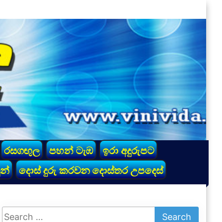
රසගඟුල
පහන් ටැඹ
ඉරා අදුරුපට
න්
දොස් දුරු කරවන දොස්තර උපදෙස්