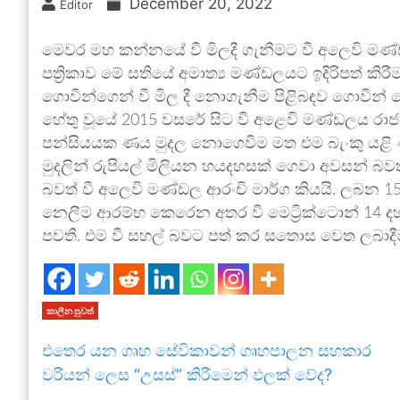
December 20, 2022
Editor
මෙවර මහ කන්නයේ වී මිලදී ගැනීමට වී අලෙවි මණ්
පත්‍රිකාව මේ සතියේ අමාත්‍ය මණ්ඩලයට ඉදිරිපත් ක
ගොවීන්ගෙන් වී මිල දී නොගැනීම පිළිබඳව ගොවීන් ග
හේතු වූයේ 2015 වසරේ සිට වී අළෙවි මණ්ඩලය රාජ්‍
පන්සියයක ණය මුදල නොගෙවීම මත එම බැංකු යළි ණය
මුදලින් රුපියල් මිලියන හයදහසක් ගෙවා අවසන් බවත
බවත් වී අලෙවි මණ්ඩල ආරංචි මාර්ග කියයි. ලබන 
නෙලීම ආරම්භ කෙරෙන අතර වී මෙට්‍රික්ටොන් 14
පවතී. එම වී සහල් බවට පත් කර සතොස වෙත ලබාදීම 
කාලීන පුවත්
එතෙර යන ගෘහ සේවිකාවන් ගෘහපාලන සහකාර
වරියන් ලෙස “උසස්” කිරීමෙන් ඵලක් වේද?