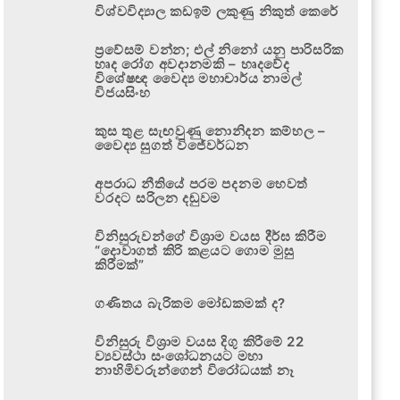
විශ්වවිද්‍යාල කඩඉම් ලකුණු නිකුත් කෙරේ
ප්‍රවේසම් වන්න; එල් නිනෝ යනු පාරිසරික
හෘද රෝග අවදානමකි – හෘදවේද
විශේෂඥ වෛද්‍ය මහාචාර්ය නාමල්
විජයසිංහ
කුස තුළ සැඟවුණු නොනිදන කම්හල –
වෛද්‍ය සුගත් විජේවර්ධන
අපරාධ නීතියේ පරම පදනම හෙවත්
වරදට සරිලන දඬුවම
විනිසුරුවන්ගේ විශ්‍රාම වයස දීර්ඝ කිරීම
“දොවාගත් කිරි කළයට ගොම මුසු
කිරීමක්”
ගණිතය බැරිකම මෝඩකමක් ද?
විනිසුරු විශ්‍රාම වයස දිගු කිරීමේ 22
ව්‍යවස්ථා සංශෝධනයට මහා
නාහිමිවරුන්ගෙන් විරෝධයක් නෑ