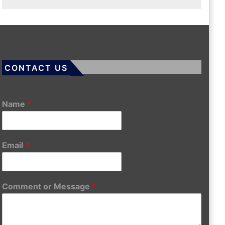
CONTACT US
Name
*
Email
*
Comment or Message
*