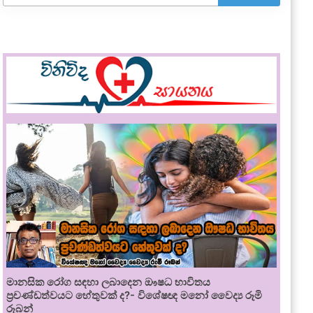
මානසික රෝග සඳහා ලබාදෙන ඖෂධ භාවිතය
ප්‍රචණ්ඩත්වයට හේතුවක් ද?- විශේෂඥ මනෝ වෛද්‍ය රූමි
රූබන්