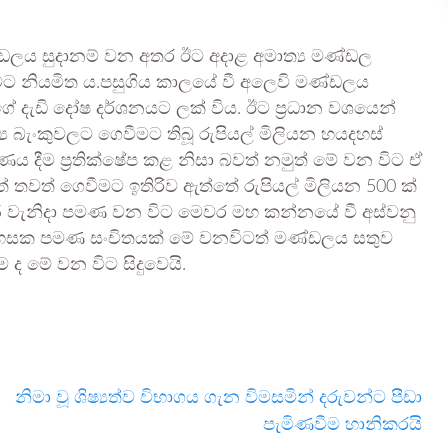
ඩලය සුදානම් වන අතර ඊට අදාළ අමාත්‍ය මණ්ඩල
ිරීමට නියමිත ය.පසුගිය කාලයේ වී අලෙවි මණ්ඩලය
ේ දැඩි දෝෂ දර්ශනයට ලක් විය. ඊට ප්‍රධාන වශයෙන්
ය බැංකුවලට ගෙවීමට තිබූ රුපියල් මිලියන හයදහස්
 දීම ප්‍රතික්ෂේප කළ නිසා බවත් නමුත් මේ වන විට ඒ
් තවත් ගෙවීමට ඉතිරිව ඇත්තේ රුපියල් මිලියන 500 ක්
15 වැනිදා පමණ වන විට මෙවර මහ කන්නයේ වී අස්වනු
 දහසක පමණ සංචිතයක් මේ වනවිටත් මණ්ඩලය සතුව
ද මේ වන විට සිදුවෙයි.
නිමා වූ ශිෂ්‍යත්ව විභාගය ගැන විමසමින් දරුවන්ට පීඩා
පැමිණවීම හානිකරයි