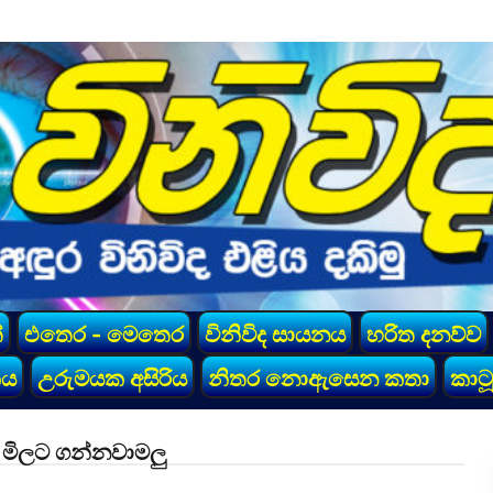
්
එතෙර - මෙතෙර
විනිවිද සායනය
හරිත දනව්ව
කය
උරුමයක අසිරිය
නිතර නොඇසෙන කතා
කාටූ
 මිලට ගන්නවාමලු