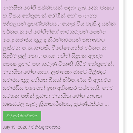
මානසික රෝගී තත්ත්වයන් සඳහා ලබාදෙන ඖෂධ
භාවිතය හේතුවෙන් රෝගීන් හෝ සාමාන්‍ය
පුද්ගලයන් ප්‍රචණ්ඩත්වයට යොමු විය හැකි ද යන්න
වර්තමානයේ රෝගීන්ගේ භාරකරුවන් මෙන්ම
පොදු සමාජය තුළ ද නිරන්තරයෙන් කතාබහට
ලක්වන මාතෘකාවකි. විශේෂයෙන්ම වර්තමාන
සිදුවීම් මුල් කොට මාධ්‍ය මඟින් සිදුවන ඇතැම්
අසත්‍ය ප්‍රචාර සහ කරුණු විකෘති කිරීම් හේතුවෙන්,
මානසික රෝග සඳහා ලබාදෙන ඖෂධ පිළිබඳව
සමාජය තුළ අනියත බියක් නිර්මාණය වී ඇත.එය
සමාජයීය වශයෙන් ඉතා අහිතකර තත්වයකි. මෙම
සටහන මඟින් ප්‍රධාන මානසික රෝග නාශක
ඖෂධවල සැබෑ ක්‍රියාකාරීත්වය, ප්‍රචණ්ඩත්වය …
වැඩිපුර කියවන්න
විනිවිද සායනය
July 15, 2026
/