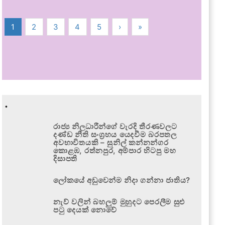
1
2
3
4
5
›
»
.
රාජ්‍ය නිලධාරීන්ගේ වැරදි තීරණවලට
දණ්ඩ නීති සංග්‍රහය යෙදවීම බරපතල
අවභාවිතයකි – සුනිල් කන්නන්ගර
කොළඹ, රත්නපුර, අම්පාර හිටපු මහ
දිසාපති
ලෝකයේ අඩුවෙන්ම නිදා ගන්නා ජාතිය?
නැව් වලින් බහලුම් මුහුදට පෙරලීම සුළු
පටු දෙයක් නොවේ