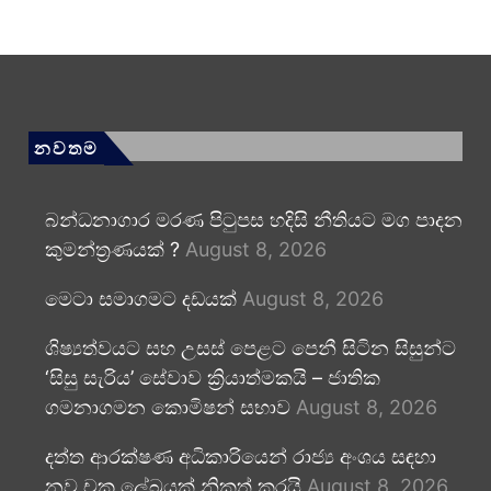
නවතම
බන්ධනාගාර මරණ පිටුපස හදිසි නීතියට මග පාදන
කුමන්ත්‍රණයක් ?
August 8, 2026
මෙටා සමාගමට දඩයක්
August 8, 2026
ශිෂ්‍යත්වයට සහ උසස් පෙළට පෙනී සිටින සිසුන්ට
‘සිසු සැරිය’ සේවාව ක්‍රියාත්මකයි – ජාතික
ගමනාගමන කොමිෂන් සභාව
August 8, 2026
දත්ත ආරක්ෂණ අධිකාරියෙන් රාජ්‍ය අංශය සඳහා
නව චක්‍ර ලේඛයක් නිකුත් කරයි
August 8, 2026