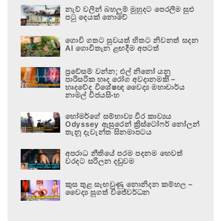
නැව් වලින් බහලුම් මුහුදට පෙරලීම සුළු
පටු දෙයක් නොවේ
ගොවි ගතට සුවයත් හිතට නිවනත් සදන
AI ගොවිතැන ළඟදීම අපටත්
ප්‍රවේසම් වන්න; එල් නිනෝ යනු
පාරිසරික හෘද රෝග අවදානමකි –
හෘදවේද විශේෂඥ වෛද්‍ය මහාචාර්ය
නාමල් විජයසිංහ
හෝමර්ගේ සම්භාව්‍ය වීර කාව්‍යය
Odyssey ඇසුරෙන් ක්‍රිස්ටෝෆර් නෝලන්
තැනූ දැවැන්ත සිනමාපටය
අපරාධ නීතියේ පරම පදනම හෙවත්
වරදට සරිලන දඬුවම
කුස තුළ සැඟවුණු නොනිදන කම්හල –
වෛද්‍ය සුගත් විජේවර්ධන