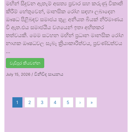
මඟින් සිදුවන ඇතැම් අසත්‍ය ප්‍රචාර සහ කරුණු විකෘති
කිරීම් හේතුවෙන්, මානසික රෝග සඳහා ලබාදෙන
ඖෂධ පිළිබඳව සමාජය තුළ අනියත බියක් නිර්මාණය
වී ඇත.එය සමාජයීය වශයෙන් ඉතා අහිතකර
තත්වයකි. මෙම සටහන මඟින් ප්‍රධාන මානසික රෝග
නාශක ඖෂධවල සැබෑ ක්‍රියාකාරීත්වය, ප්‍රචණ්ඩත්වය
…
වැඩිපුර කියවන්න
විනිවිද සායනය
July 15, 2026
/
1
2
3
4
5
›
»