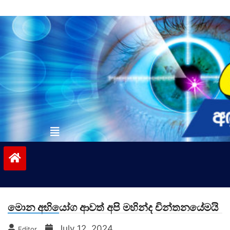
Skip
to
content
vinivida.lk
මොන අභියෝග ආවත් අපි මහින්ද චින්තනයේමයි
July 12, 2024
Editor