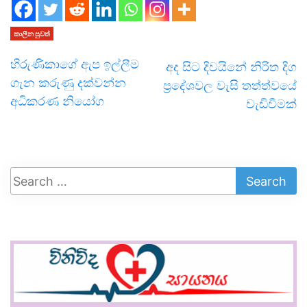
කාලීන පුවත්
හිරුණිකාගේ ඇප ඉල්ලීම
අද සිට දිවයිනේ නිරිත දිග
ගැන කරුණු දක්වන්න
ප්‍රදේශවල වැසි තත්ත්වයේ
අධිකරණ නියෝග
වැඩිවීමක්