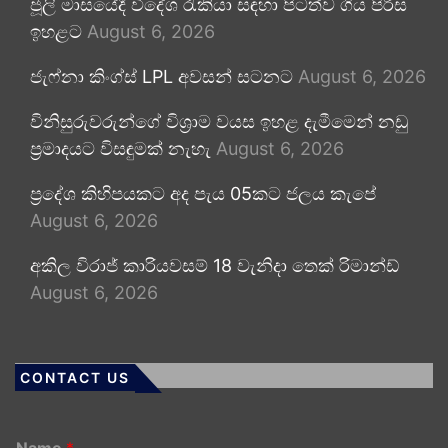
ජූලි මාසයේදී විදේශ රැකියා සඳහා පිටත්ව ගිය පිරිස
ඉහළට
August 6, 2026
ජැෆ්නා කිංග්ස් LPL අවසන් සටනට
August 6, 2026
විනිසුරුවරුන්ගේ විශ්‍රාම වයස ඉහළ දැමීමෙන් නඩු
ප්‍රමාදයට විසඳුමක් නැහැ
August 6, 2026
ප්‍රදේශ කිහිපයකට අද පැය 05කට ජලය කැපේ
August 6, 2026
අකිල විරාජ් කාරියවසම් 18 වැනිදා තෙක් රිමාන්ඩ්
August 6, 2026
CONTACT US
Name
*