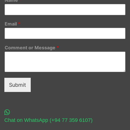
Email
*
Comment or Message
*
Submit
Chat on WhatsApp (+94 77 359 6107)