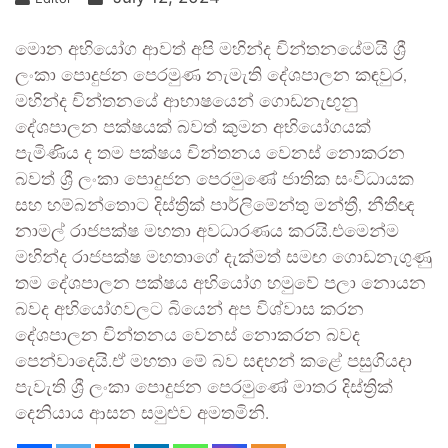
මොන අභියෝග ආවත් අපි මහින්ද චින්තනයේමයි ශ්‍රී
ලංකා පොදුජන පෙරමුණ නැමැති දේශපාලන කඳවුර,
මහින්ද චින්තනයේ ආභාෂයෙන් ගොඩනැඟුනු
දේශපාලන පක්ෂයක් බවත් කුමන අභියෝගයක්
පැමිණිය ද තම පක්ෂය චින්තනය වෙනස් නොකරන
බවත් ශ්‍රී ලංකා පොදුජන පෙරමුණේ ජාතික සංවිධායක
සහ හම්බන්තොට දිස්ත්‍රික් පාර්ලිමේන්තු මන්ත්‍රී, නීතීඥ
නාමල් රාජපක්ෂ මහතා අවධාරණය කරයි.එමෙන්ම
මහින්ද රාජපක්ෂ මහතාගේ දැක්මත් සමඟ ගොඩනැගුණු
තම දේශපාලන පක්ෂය අභියෝග හමුවේ පලා නොයන
බවද අභියෝගවලට බියෙන් අප විශ්වාස කරන
දේශපාලන චින්තනය වෙනස් නොකරන බවද
පෙන්වාදෙයි.ඒ මහතා මේ බව සඳහන් කළේ පසුගියදා
පැවැති ශ්‍රී ලංකා පොදුජන පෙරමුණේ මාතර දිස්ත්‍රික්
දෙනියාය ආසන සමුළුව අමතමිනි.