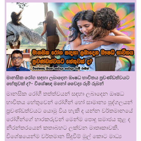
මානසික රෝග සඳහා ලබාදෙන ඖෂධ භාවිතය ප්‍රචණ්ඩත්වයට
හේතුවක් ද?- විශේෂඥ මනෝ වෛද්‍ය රූමි රූබන්
මානසික රෝගී තත්ත්වයන් සඳහා ලබාදෙන ඖෂධ
භාවිතය හේතුවෙන් රෝගීන් හෝ සාමාන්‍ය පුද්ගලයන්
ප්‍රචණ්ඩත්වයට යොමු විය හැකි ද යන්න වර්තමානයේ
රෝගීන්ගේ භාරකරුවන් මෙන්ම පොදු සමාජය තුළ ද
නිරන්තරයෙන් කතාබහට ලක්වන මාතෘකාවකි.
විශේෂයෙන්ම වර්තමාන සිදුවීම් මුල් කොට මාධ්‍ය