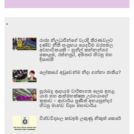
.
රාජ්‍ය නිලධාරීන්ගේ වැරදි තීරණවලට
දණ්ඩ නීති සංග්‍රහය යෙදවීම බරපතල
අවභාවිතයකි – සුනිල් කන්නන්ගර
කොළඹ, රත්නපුර, අම්පාර හිටපු මහ
දිසාපති
ලෝකයේ අඩුවෙන්ම නිදා ගන්නා ජාතිය?
සුරාබදු ආදායම වාර්තාගත ලෙස ඉහළ
යාම සහ ආත්මභක්ෂක උරගයාගේ
කතාව – ආචාර්ය ප්‍රණීත් අභයසුන්දර
හිටපු මානව විද්‍යා මහාචාර්ය
විශ්වවිද්‍යාල කඩඉම් ලකුණු නිකුත් කෙරේ