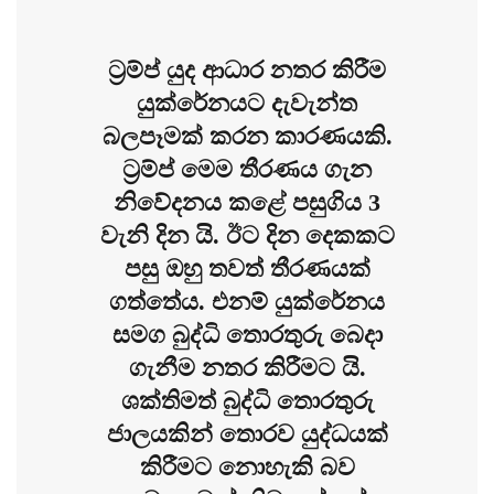
ට‍්‍රම්ප් යුද ආධාර නතර කිරීම
යුක්රේනයට දැවැන්ත
බලපෑමක් කරන කාරණයකි.
ට‍්‍රම්ප් මෙම තීරණය ගැන
නිවේදනය කළේ පසුගිය 3
වැනි දින යි. ඊට දින දෙකකට
පසු ඔහු තවත් තීරණයක්
ගත්තේය. එනම් යුක්රේනය
සමග බුද්ධි තොරතුරු බෙදා
ගැනීම නතර කිරීමට යි.
ශක්තිමත් බුද්ධි තොරතුරු
ජාලයකින් තොරව යුද්ධයක්
කිරීමට නොහැකි බව