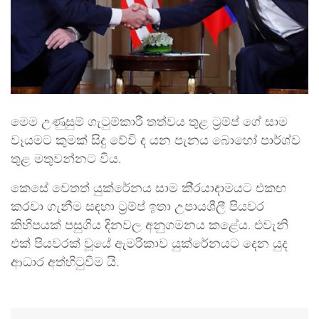
මෙම උණුසුම් ගැටුම්කාරී තත්වය තුළ ට‍්‍රම්ප් ගේ සාම
වෑයමට කුමක් සිදු වේවි ද යන පැනය බොහෝ පාර්ශ්ව
තුළ මතුවන්නට විය.
කෙසේ වෙතත් යුක්රේනය සාම කි‍්‍රයාදාමයට එකඟ
කරවා ගැනීම සඳහා ට‍්‍රම්ප් ඉතා උපායශීලී පියවර
කිහිපයක් පසුගිය දිනවල අනුගමනය කළේය. එවැනි
එක් පියවරක් වූයේ ඇමරිකාව යුක්රේනයට දෙන යුද
ආධාර අත්හිටුවීම යි.