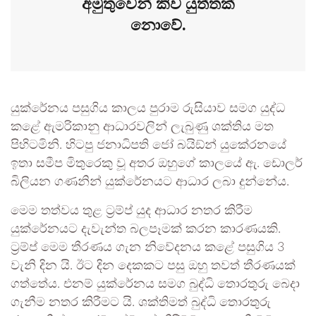
අමුතුවෙන් කිව යුත්තක්
නොවේ.
යුක්රේනය පසුගිය කාලය පුරාම රුසියාව සමග යුද්ධ
කළේ ඇමරිකානු ආධාරවලින් ලැබුණු ශක්තිය මත
පිහිටමිනි. හිටපු ජනාධිපති ජෝ බයිඞ්න් යුකේරනයේ
ඉතා සමීප මිතුරෙකු වූ අතර ඔහුගේ කාලයේ ඇ. ඩොලර්
බිලියන ගණනින් යුක්රේනයට ආධාර ලබා දුන්නේය.
මෙම තත්වය තුළ ට‍්‍රම්ප් යුද ආධාර නතර කිරීම
යුක්රේනයට දැවැන්ත බලපෑමක් කරන කාරණයකි.
ට‍්‍රම්ප් මෙම තීරණය ගැන නිවේදනය කළේ පසුගිය 3
වැනි දින යි. ඊට දින දෙකකට පසු ඔහු තවත් තීරණයක්
ගත්තේය. එනම් යුක්රේනය සමග බුද්ධි තොරතුරු බෙදා
ගැනීම නතර කිරීමට යි. ශක්තිමත් බුද්ධි තොරතුරු