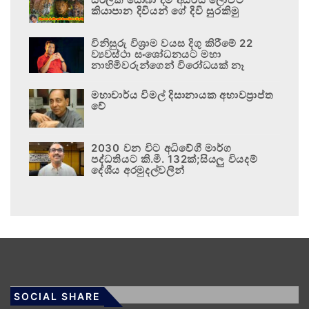
කියාපාන දිවියන් ගේ දිවි සුරකිමු
විනිසුරු විශ්‍රාම වයස දිගු කිරීමේ 22
ව්‍යවස්ථා සංශෝධනයට මහා
නාහිමිවරුන්ගෙන් විරෝධයක් නෑ
මහාචාර්ය විමල් දිසානායක අභාවප්‍රාප්ත
වේ
2030 වන විට අධිවේගී මාර්ග
පද්ධතියට කි.මී. 132ක්;සියලු වියදම්
දේශීය අරමුදල්වලින්
SOCIAL SHARE