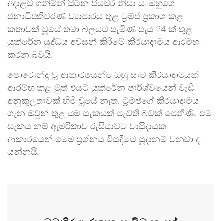
අදාළව ගනිමින් සිටින පියවර නිසා ය. ඔහුගේ
ජනාධිපතිවරණ ව්‍යාපාරය තුළ ට‍්‍රම්ප් ප‍්‍රකාශ කළ
කතාවක් වූයේ තමා බලයට පැමිණ පැය 24 ක් තුළ
යුක්රේන යුද්ධය අවසන් කිරීමේ කි‍්‍රයාදාමය ආරම්භ
කරන බවයි.
පොරොන්දු වූ ආකාරයෙන්ම ඔහු සාම කි‍්‍රයාදාමයක්
ආරම්භ කළ මුත් එයට යුක්රේන පාර්ශ්වයෙන් වැඩි
අනුකූලතාවක් හිමි වූයේ නැත. ට‍්‍රම්ප්ගේ කි‍්‍රයාදාමය
ගැන ඔවුන් තුළ යම් සැකයක් පැවති බවක් පෙනිණි. එම
සැකය නම් ඇමරිකාව රුසියාවට වාසිදායක
ආකාරයෙන් මෙම ප‍්‍රශ්නය විසඳීමට සූදානම් වනවා ද
යන්නයි.