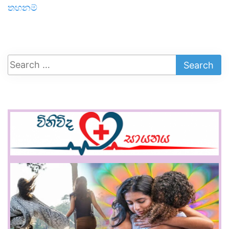
තහනම්