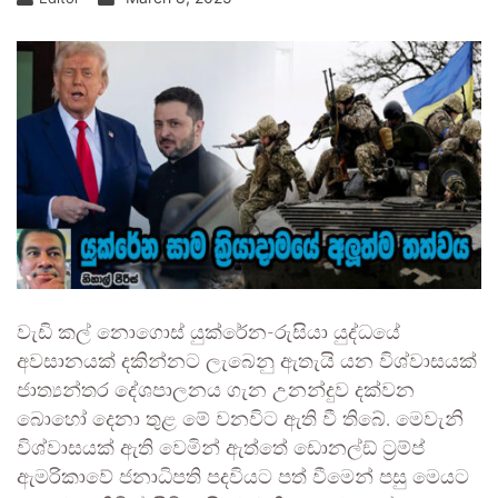
වැඩි කල් නොගොස් යුක්රේන-රුසියා යුද්ධයේ
අවසානයක් දකින්නට ලැබෙනු ඇතැයි යන විශ්වාසයක්
ජාත්‍යන්තර දේශපාලනය ගැන උනන්දුව දක්වන
බොහෝ දෙනා තුළ මේ වනවිට ඇති වී තිබේ. මෙවැනි
විශ්වාසයක් ඇති වෙමින් ඇත්තේ ඩොනල්ඞ් ට‍්‍රම්ප්
ඇමරිකාවේ ජනාධිපති පදවියට පත් වීමෙන් පසු මෙයට