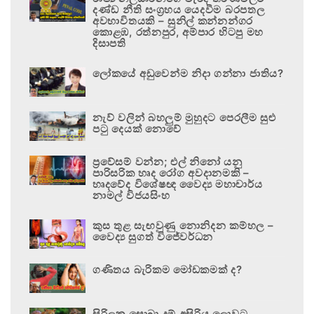
දණ්ඩ නීති සංග්‍රහය යෙදවීම බරපතල
අවභාවිතයකි – සුනිල් කන්නන්ගර
කොළඹ, රත්නපුර, අම්පාර හිටපු මහ
දිසාපති
ලෝකයේ අඩුවෙන්ම නිදා ගන්නා ජාතිය?
නැව් වලින් බහලුම් මුහුදට පෙරලීම සුළු
පටු දෙයක් නොවේ
ප්‍රවේසම් වන්න; එල් නිනෝ යනු
පාරිසරික හෘද රෝග අවදානමකි –
හෘදවේද විශේෂඥ වෛද්‍ය මහාචාර්ය
නාමල් විජයසිංහ
කුස තුළ සැඟවුණු නොනිදන කම්හල –
වෛද්‍ය සුගත් විජේවර්ධන
ගණිතය බැරිකම මෝඩකමක් ද?
සිරිලක සොබා දම් අසිරිය ලොවට