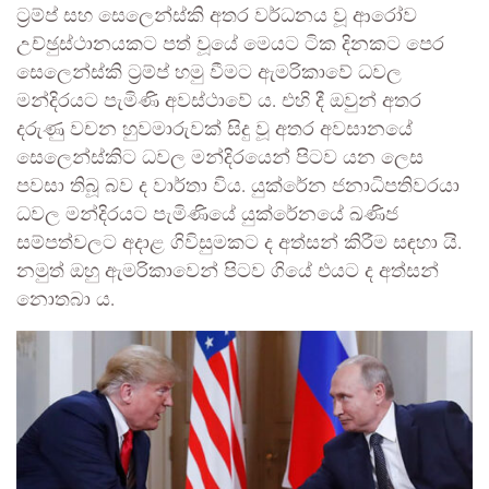
ට‍්‍රම්ප් සහ සෙලෙන්ස්කි අතර වර්ධනය වූ ආරෝව
උච්ඡුස්ථානයකට පත් වූයේ මෙයට ටික දිනකට පෙර
සෙලෙන්ස්කි ට‍්‍රම්ප් හමු වීමට ඇමරිකාවේ ධවල
මන්දිරයට පැමිණි අවස්ථාවේ ය. එහි දී ඔවුන් අතර
දරුණු වචන හුවමාරුවක් සිදු වූ අතර අවසානයේ
සෙලෙන්ස්කිට ධවල මන්දිරයෙන් පිටව යන ලෙස
පවසා තිබූ බව ද වාර්තා විය. යුක්රේන ජනාධිපතිවරයා
ධවල මන්දිරයට පැමිණියේ යුක්රේනයේ ඛණිජ
සම්පත්වලට අදාළ ගිවිසුමකට ද අත්සන් කිරීම සඳහා යි.
නමුත් ඔහු ඇමරිකාවෙන් පිටව ගියේ එයට ද අත්සන්
නොතබා ය.