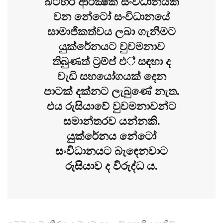
බටහිර ආරක්‍ෂක සංවිධානයක්
වන නේටෝ සංවිධානයේ
සාමාජිකත්වය ලබා ගැනීමට
යුක්රේනයට වුවමනාව
තිබුණත් ට‍්‍රම්ප් එ් සඳහා ද
වැඩි සහයෝගයක් දෙන
පාටක් දක්නට ලැබුණේ නැත.
එය රුසියාවේ වුවමනාවන්ට
සමාන්තරව යන්නකි.
යුක්රේනය නේටෝ
සංවිධානයට බැඳෙනවාට
රුසියාව ද විරුද්ධ ය.