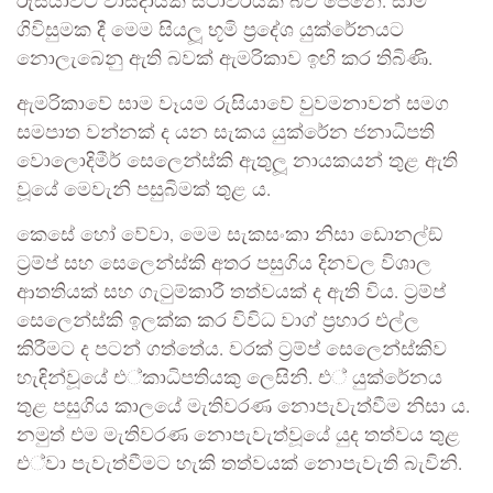
රුසියාවට වාසිදායක ස්ථාවරයක බව පෙනේ. සාම
ගිවිසුමක දී මෙම සියලූ භූමි ප‍්‍රදේශ යුක්රේනයට
නොලැබෙනු ඇති බවක් ඇමරිකාව ඉඟි කර තිබිණි.
ඇමරිකාවේ සාම වෑයම රුසියාවේ වුවමනාවන් සමග
සමපාත වන්නක් ද යන සැකය යුක්රේන ජනාධිපති
වොලොදිමීර් සෙලෙන්ස්කි ඇතුලූ නායකයන් තුළ ඇති
වූයේ මෙවැනි පසුබිමක් තුළ ය.
කෙසේ හෝ වේවා, මෙම සැකසංකා නිසා ඩොනල්ඞ්
ට‍්‍රම්ප් සහ සෙලෙන්ස්කි අතර පසුගිය දිනවල විශාල
ආතතියක් සහ ගැටුම්කාරී තත්වයක් ද ඇති විය. ට‍්‍රම්ප්
සෙලෙන්ස්කි ඉලක්ක කර විවිධ වාග් ප‍්‍රහාර එල්ල
කිරීමට ද පටන් ගත්තේය. වරක් ට‍්‍රම්ප් සෙලෙන්ස්කිව
හැඳින්වූයේ එ්කාධිපතියකු ලෙසිනි. එ් යුක්රේනය
තුළ පසුගිය කාලයේ මැතිවරණ නොපැවැත්වීම නිසා ය.
නමුත් එම මැතිවරණ නොපැවැත්වූයේ යුද තත්වය තුළ
එ්වා පැවැත්වීමට හැකි තත්වයක් නොපැවැති බැවිනි.