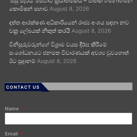
‘සිසු සැරිය’ සේවාව ක්‍රියාත්මකයි – ජාතික ගමනාගමන
කොමිෂන් සභාව
August 8, 2026
දත්ත ආරක්ෂණ අධිකාරියෙන් රාජ්‍ය අංශය සඳහා නව
චක්‍ර ලේඛයක් නිකුත් කරයි
August 8, 2026
විනිසුරුවරුන්ගේ විශ්‍රාම වයස දීර්ඝ කිරීමේ
සංශෝධනයට ජනමත විචාරණයක් අවශ්‍ය වුවහොත්
ඊට සූදානම්
August 8, 2026
CONTACT US
Name
*
Email
*