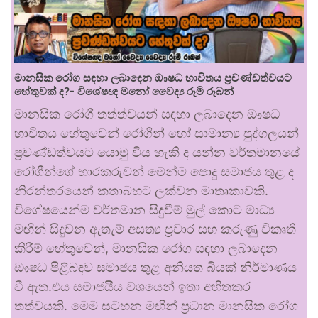
මානසික රෝග සඳහා ලබාදෙන ඖෂධ භාවිතය ප්‍රචණ්ඩත්වයට
හේතුවක් ද?- විශේෂඥ මනෝ වෛද්‍ය රූමි රූබන්
මානසික රෝගී තත්ත්වයන් සඳහා ලබාදෙන ඖෂධ
භාවිතය හේතුවෙන් රෝගීන් හෝ සාමාන්‍ය පුද්ගලයන්
ප්‍රචණ්ඩත්වයට යොමු විය හැකි ද යන්න වර්තමානයේ
රෝගීන්ගේ භාරකරුවන් මෙන්ම පොදු සමාජය තුළ ද
නිරන්තරයෙන් කතාබහට ලක්වන මාතෘකාවකි.
විශේෂයෙන්ම වර්තමාන සිදුවීම් මුල් කොට මාධ්‍ය
මඟින් සිදුවන ඇතැම් අසත්‍ය ප්‍රචාර සහ කරුණු විකෘති
කිරීම් හේතුවෙන්, මානසික රෝග සඳහා ලබාදෙන
ඖෂධ පිළිබඳව සමාජය තුළ අනියත බියක් නිර්මාණය
වී ඇත.එය සමාජයීය වශයෙන් ඉතා අහිතකර
තත්වයකි. මෙම සටහන මඟින් ප්‍රධාන මානසික රෝග