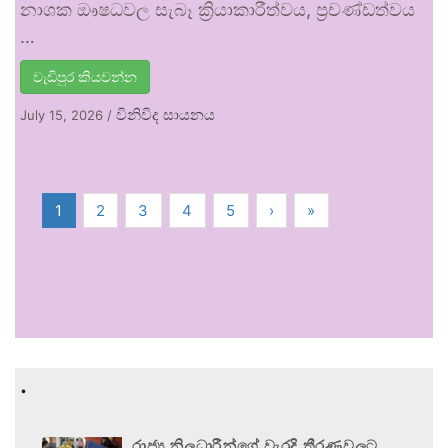
නාශක ඖෂධවල සැබෑ ක්‍රියාකාරීත්වය, ප්‍රචණ්ඩත්වය
…
වැඩිපුර කියවන්න
විනිවිද සායනය
July 15, 2026
/
1
2
3
4
5
›
»
.
රාජ්‍ය නිලධාරීන්ගේ වැරදි තීරණවලට