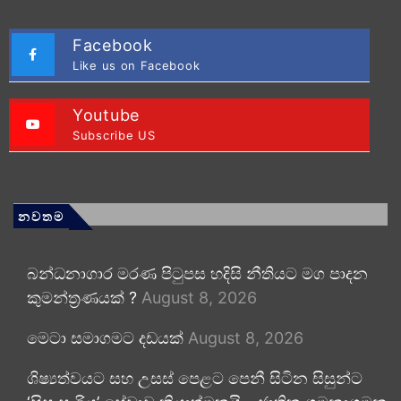
Facebook
Like us on Facebook
Youtube
Subscribe US
නවතම
බන්ධනාගාර මරණ පිටුපස හදිසි නීතියට මග පාදන
කුමන්ත්‍රණයක් ?
August 8, 2026
මෙටා සමාගමට දඩයක්
August 8, 2026
ශිෂ්‍යත්වයට සහ උසස් පෙළට පෙනී සිටින සිසුන්ට