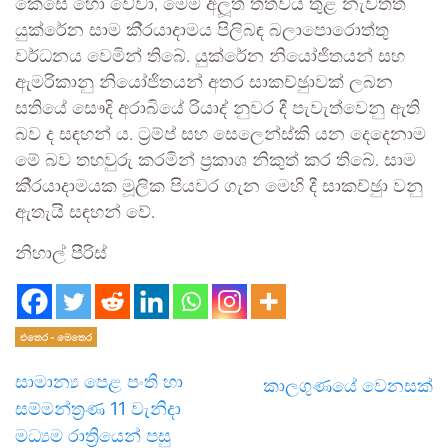
කෙසේ හෝ වේවා, මෙම අලූත් තත්වය තුළ නැවතත්
යුක්රේන සාම කි‍්‍රයාදාමය පිලිබඳ බලාපොරොත්තු
වර්ධනය වෙමින් තිබේ. යුක්රේන නියෝජිතයන් සහ
ඇමරිකානු නියෝජිතයන් අතර සාකච්ඡුාවක් ලබන
සතියේ සෞදි අරාබියේ රියාද් නුවර දී පැවැත්වෙනු ඇති
බව ද සඳහන් ය. ට‍්‍රම්ප් සහ සෙලෙන්ස්කි යන දෙදෙනාම
මේ බව තහවුරු කරමින් ප‍්‍රකාශ නිකුත් කර තිබේ. සාම
කි‍්‍රයාදාමයක මූලික පියවර ගැන මෙහි දී සාකච්ඡුා වනු
ඇතැයි සඳහන් වේ.
නිහාල් පීරිස්
එතෙර - මෙතෙර
සාමාන්‍ය පෙළ පංති හා
කාලගුණයේ වෙනසක්
සම්මන්ත්‍රණ 11 වැනිදා
මධ්‍යම රාත්‍රියෙන් පසු