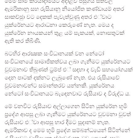
මෙම සාම කි‍්‍රයාදාමයට අදාළව පසුගිය සතිවල
ඇමරිකානු සහ රුසියානු නියෝජිත කණ්ඩායම් අතර
සාකච්ඡුා වට දෙකක් පැවැත්වුණු අතර එ්වාට
යුක්රේනයට ආරාධනා කෙරුණේ නැත. මෙය ද
යුක්රේන නායකයන් තුළ යම් සැකයක්, නොසතුටක්
ඇති කර තිබිණි.
බටහිර ආරක්‍ෂක සංවිධානයක් වන නේටෝ
සංවිධානයේ සාමාජිකත්වය ලබා ගැනීමට යුක්රේනයට
වුවමනාව තිබුණත් ට‍්‍රම්ප් එ් සඳහා ද වැඩි සහයෝගයක්
දෙන පාටක් දක්නට ලැබුණේ නැත. එය රුසියාවේ
වුවමනාවන්ට සමාන්තරව යන්නකි. යුක්රේනය
නේටෝ සංවිධානයට බැඳෙනවාට රුසියාව ද විරුද්ධ ය.
මේ වනවිට රුසියාව අල්ලාගෙන සිටින යුක්රේන භූමි
ප‍්‍රදේශ ආපසු ලබා ගැනීමට යුක්රේනයට වුවමනා වුවත්
රුසියාව එ්වා ආපසු භාර දීමට සූදානම් නැත.
ඇමරිකාව ද මෙම භූමි ප‍්‍රදේශ සම්බන්ධයෙන් සිටින්නේ