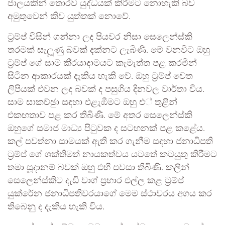
ජාලයකින් තොරව යුද්ධයක් කිරීමට නොහැකි බව
අමුතුවෙන් කිව යුත්තක් නොවේ.
ට‍්‍රම්ප් විසින් ගන්නා ලද පියවර නිසා සෙලෙන්ස්කි
තරමක් සැලූණු බවක් දක්නට ලැබිණි. මේ වනවිට ඔහු
ට‍්‍රම්ප් ගේ සාම කි‍්‍රයාදාමයට කැමැත්ත පළ කරමින්
සිටින ආකාරයක් දැකිය හැකි වේ. ඔහු ට‍්‍රම්ප් වෙත
ලිපියක් එවන ලද බවක් ද පසුගිය දිනවල වාර්තා විය.
සාම සාකච්ඡුා සඳහා එළැඹීමට ඔහු එ් තුළින්
එකඟතාව පළ කර තිබිණි. මේ අතර සෙලෙන්ස්කි
ඔහුගේ සමාජ මාධ්‍ය පිටුවක ද සටහනක් පළ කළේය.
කල් පවත්නා සාමයක් ඇති කර ගැනීම සඳහා ජනාධිපති
ට‍්‍රම්ප් ගේ ශක්තිමත් නායකත්වය යටතේ කටයුතු කිරීමට
තමා සූදානම් බවක් ඔහු එහි පවසා තිබිණි. කලින්
සෙලෙන්ස්කිට දැඩි වාග් ප‍්‍රහාර එල්ල කළ ට‍්‍රම්ප්
යුක්රේන ජනාධිපතිවරයාගේ මෙම ස්ථාවරය අගය කර
තිබෙනු ද දැකිය හැකි විය.