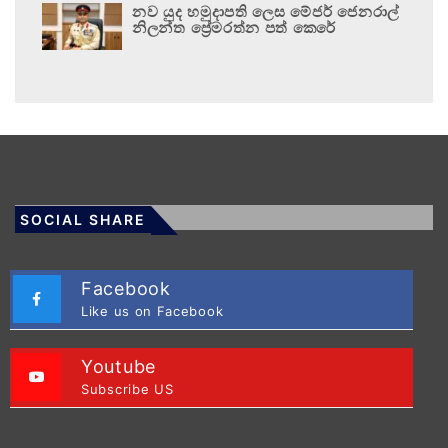
නව යුද හමුදාපති ලෙස මේජර් ජෙනරාල්
නිලන්ත ප්‍රේමරත්න පත් කෙරේ
SOCIAL SHARE
Facebook
Like us on Facebook
Youtube
Subscribe US