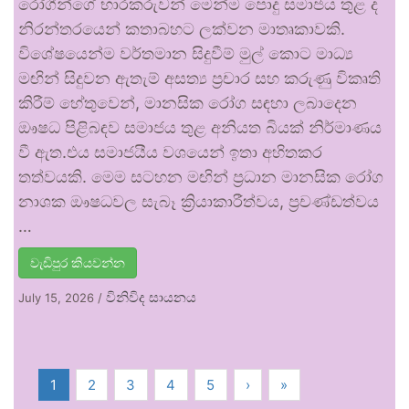
රෝගීන්ගේ භාරකරුවන් මෙන්ම පොදු සමාජය තුළ ද
නිරන්තරයෙන් කතාබහට ලක්වන මාතෘකාවකි.
විශේෂයෙන්ම වර්තමාන සිදුවීම් මුල් කොට මාධ්‍ය
මඟින් සිදුවන ඇතැම් අසත්‍ය ප්‍රචාර සහ කරුණු විකෘති
කිරීම් හේතුවෙන්, මානසික රෝග සඳහා ලබාදෙන
ඖෂධ පිළිබඳව සමාජය තුළ අනියත බියක් නිර්මාණය
වී ඇත.එය සමාජයීය වශයෙන් ඉතා අහිතකර
තත්වයකි. මෙම සටහන මඟින් ප්‍රධාන මානසික රෝග
නාශක ඖෂධවල සැබෑ ක්‍රියාකාරීත්වය, ප්‍රචණ්ඩත්වය
…
වැඩිපුර කියවන්න
විනිවිද සායනය
July 15, 2026
/
1
2
3
4
5
›
»