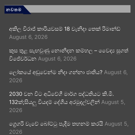
නවතම
අකිල විරාජ් කාරියවසම් 18 වැනිදා තෙක් රිමාන්ඩ්
August 6, 2026
කුස තුළ සැඟවුණු නොනිදන කම්හල – වෛද්‍ය සුගත්
විජේවර්ධන
August 6, 2026
ලෝකයේ අඩුවෙන්ම නිදා ගන්නා ජාතිය?
August 6,
2026
2030 වන විට අධිවේගී මාර්ග පද්ධතියට කි.මී.
132ක්;සියලු වියදම් දේශීය අරමුදල්වලින්
August 5,
2026
ග්‍රෙගරි වැවේ බෝට්ටු පැදීම තහනම් කරයි
August 5,
2026