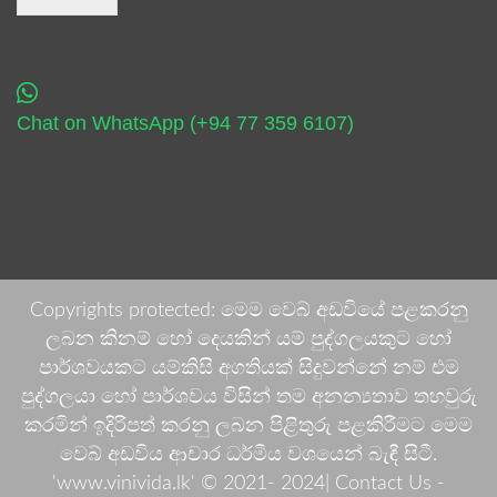
Chat on WhatsApp (+94 77 359 6107)
Copyrights protected: මෙම වෙබ් අඩවියේ පළකරනු
ලබන කිනම් හෝ දෙයකින් යම් පුද්ගලයකුට හෝ
පාර්ශවයකට යම්කිසි අගතියක් සිදුවන්නේ නම් එම
පුද්ගලයා හෝ පාර්ශවය විසින් තම අනන්‍යතාව තහවුරු
කරමින් ඉදිරිපත් කරනු ලබන පිළිතුරු පළකිරීමට මෙම
වෙබ් අඩවිය ආචාර ධර්මීය වශයෙන් බැඳී සිටී.
'www.vinivida.lk' © 2021- 2024| Contact Us -