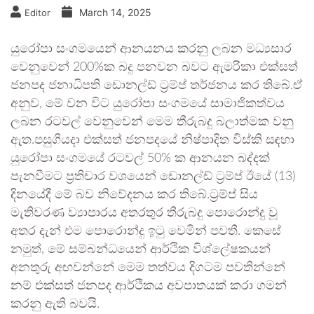
March 14, 2025
Editor
යුරෝපා සංගමයෙන් ආනයනය කරනු ලබන මධ්‍යසාර
වෙනුවෙන් 200%ක බදු පනවන බවට ඇමරිකා එක්සත්
ජනපද ජනාධිපති ඩොනල්ඩ් ට්‍රම්ප් තර්ජනය කර තිබේ.ඒ
අනුව, මේ වන විට යුරෝපා සංගමයේ සාමාජිකත්වය
ලබන රටවල් වෙනුවෙන් මෙම තීරුබදු බලාත්මක වනු
ඇත.පසුගියදා එක්සත් ජනපදයේ නිෂ්පාදිත විස්කි සඳහා
යුරෝපා සංගමයේ රටවල් 50% ක ආනයන බද්දක්
පැනවීමට ප්‍රතිචාර වශයෙන් ඩොනල්ඩ් ට්‍රම්ප් ඊයේ (13)
දිනයේදී මේ බව නිවේදනය කර තිබේ.ට්‍රම්ප් සිය
මැතිවරණ ව්‍යාපාරය අතරතුර තීරුබදු පොරොන්දු වූ
අතර දැන් එම පොරොන්දු ඉටු වෙමින් පවතී. කෙසේ
නමුත්, මේ සම්බන්ධයෙන් ආර්ථික විශ්ලේෂකයන්
අනතුරු අඟවන්නේ මෙම තත්වය දිගටම පවතින්නේ
නම් එක්සත් ජනපද ආර්ථිකය අවපාතයක් කරා ගමන්
කරනු ඇති බවයි.