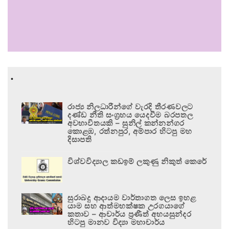
.
රාජ්‍ය නිලධාරීන්ගේ වැරදි තීරණවලට
දණ්ඩ නීති සංග්‍රහය යෙදවීම බරපතල
අවභාවිතයකි – සුනිල් කන්නන්ගර
කොළඹ, රත්නපුර, අම්පාර හිටපු මහ
දිසාපති
විශ්වවිද්‍යාල කඩඉම් ලකුණු නිකුත් කෙරේ
සුරාබදු ආදායම වාර්තාගත ලෙස ඉහළ
යාම සහ ආත්මභක්ෂක උරගයාගේ
කතාව – ආචාර්ය ප්‍රණීත් අභයසුන්දර
හිටපු මානව විද්‍යා මහාචාර්ය