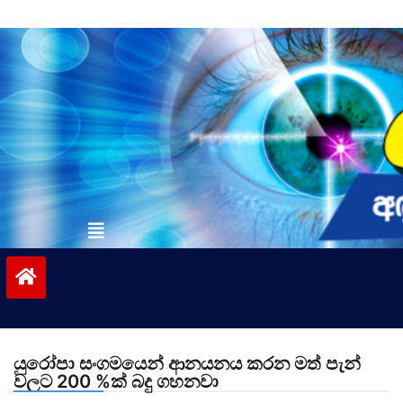
Skip
to
content
vinivida.lk
යුරෝපා සංගමයෙන් ආනයනය කරන මත් පැන්
වලට 200 %ක් බදු ගහනවා