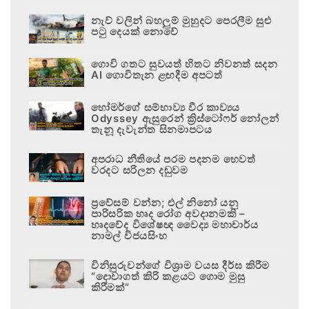
නැව් වලින් බහලුම් මුහුදට පෙරලීම සුළු
පටු දෙයක් නොවේ
ගොවි ගතට සුවයත් හිතට නිවනත් සදන
AI ගොවිතැන ළඟදීම අපටත්
හෝමර්ගේ සම්භාව්‍ය වීර කාව්‍යය
Odyssey ඇසුරෙන් ක්‍රිස්ටෝෆර් නෝලන්
තැනූ දැවැන්ත සිනමාපටය
අපරාධ නීතියේ පරම පදනම හෙවත්
වරදට සරිලන දඬුවම
ප්‍රවේසම් වන්න; එල් නිනෝ යනු
පාරිසරික හෘද රෝග අවදානමකි –
හෘදවේද විශේෂඥ වෛද්‍ය මහාචාර්ය
නාමල් විජයසිංහ
විනිසුරුවන්ගේ විශ්‍රාම වයස දීර්ඝ කිරීම
“දොවාගත් කිරි කළයට ගොම මුසු
කිරීමක්”