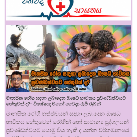
මානසික රෝග සඳහා ලබාදෙන ඖෂධ භාවිතය ප්‍රචණ්ඩත්වයට
හේතුවක් ද?- විශේෂඥ මනෝ වෛද්‍ය රූමි රූබන්
මානසික රෝගී තත්ත්වයන් සඳහා ලබාදෙන ඖෂධ
භාවිතය හේතුවෙන් රෝගීන් හෝ සාමාන්‍ය පුද්ගලයන්
ප්‍රචණ්ඩත්වයට යොමු විය හැකි ද යන්න වර්තමානයේ