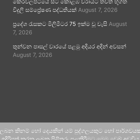
කෙරවලපිටියේ සිට කොළඹ වරායට තවත් භූගත
විදුලි සම්ප්‍රේෂණ පද්ධතියක්
August 7, 2026
ප්‍රදේශ රැසකට මිලිමීටර 75 ඉක්ම වූ වැසි
August
7, 2026
තුන්වන පාසල් වාරයේ පළමු අදියර අදින් අවසන්
August 7, 2026
 ලබන කිනම් හෝ දෙයකින් යම් පුද්ගලයකුට හෝ පාර්ශවයකට
දිරිපත් කරනු ලබන පිළිතුරු පළකිරීමට මෙම වෙබ් අඩවිය ආච