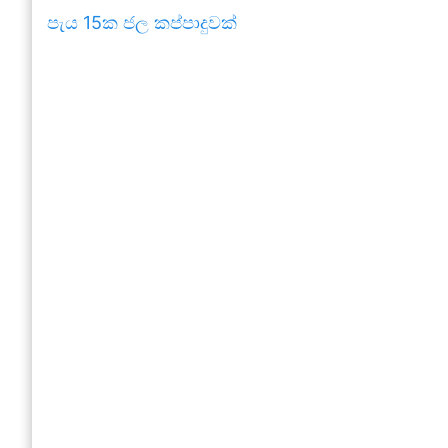
පැය 15ක ජල කප්පාදුවක්