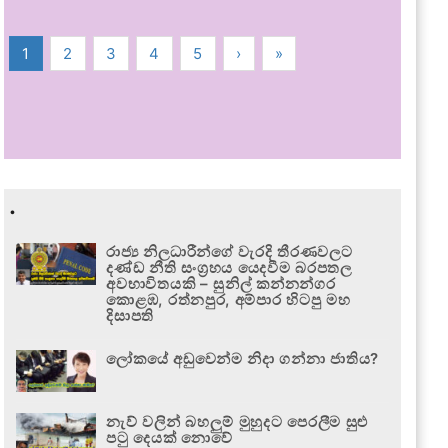
1
2
3
4
5
›
»
.
රාජ්‍ය නිලධාරීන්ගේ වැරදි තීරණවලට
දණ්ඩ නීති සංග්‍රහය යෙදවීම බරපතල
අවභාවිතයකි – සුනිල් කන්නන්ගර
කොළඹ, රත්නපුර, අම්පාර හිටපු මහ
දිසාපති
ලෝකයේ අඩුවෙන්ම නිදා ගන්නා ජාතිය?
නැව් වලින් බහලුම් මුහුදට පෙරලීම සුළු
පටු දෙයක් නොවේ