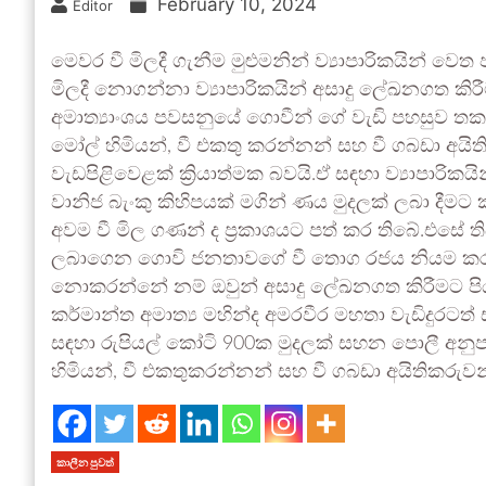
February 10, 2024
Editor
මෙවර වී මිලදී ගැනීම මුළුමනින් ව්‍යාපාරිකයින් 
මිලදී නොගන්නා ව්‍යාපාරිකයින් අසාදු ලේඛනගත කිර
අමාත්‍යාංශය පවසනුයේ ගොවීන් ගේ වැඩි පහසුව තක
මෝල් හිමියන්, වී එකතු කරන්නන් සහ වී ගබඩා අයිත
වැඩපිළිවෙළක් ක්‍රියාත්මක බවයි.ඒ සඳහා ව්‍යාපාරික
වානිජ බැංකු කිහිපයක් මගින් ණය මුදලක් ලබා දීමට
අවම වී මිල ගණන් ද ප්‍රකාශයට පත් කර තිබේ.එසේ තිබ
ලබාගෙන ගොවි ජනතාවගේ වී තොග රජය නියම කර ඇ
නොකරන්නේ නම් ඔවුන් අසාදු ලේඛනගත කිරීමට පිය
කර්මාන්ත අමාත්‍ය මහින්ද අමරවීර මහතා වැඩිදුරටත් 
සඳහා රුපියල් කෝටි 900ක මුදලක් සහන පොලී අනුප
හිමියන්, වී එකතුකරන්නන් සහ වී ගබඩා අයිතිකරුව
කාලීන පුවත්