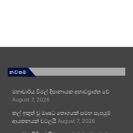
නවතම
මහාචාර්ය විමල් දිසානායක අභාවප්‍රාප්ත වේ
August 7, 2026
කල් ඉකුත් වූ ඖෂධ තොගයක් සමඟ සැපයුම්
ආයතනයක් වටලයි
August 7, 2026