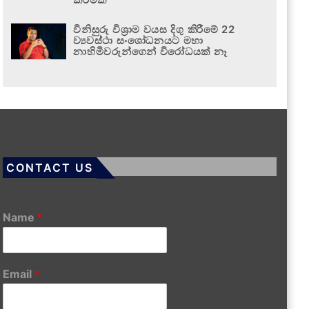
විනිසුරු විශ්‍රාම වයස දිගු කිරීමේ 22
ව්‍යවස්ථා සංශෝධනයට මහා
නාහිමිවරුන්ගෙන් විරෝධයක් නෑ
CONTACT US
Name
*
Email
*