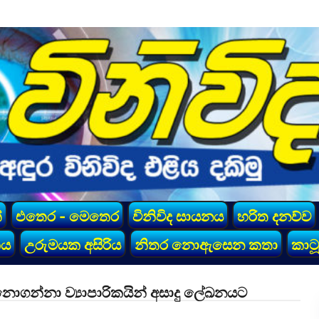
්
එතෙර - මෙතෙර
විනිවිද සායනය
හරිත දනව්ව
කය
උරුමයක අසිරිය
නිතර නොඇසෙන කතා
කාටූ
නොගන්නා ව්‍යාපාරිකයින් අසාදු ලේඛනයට