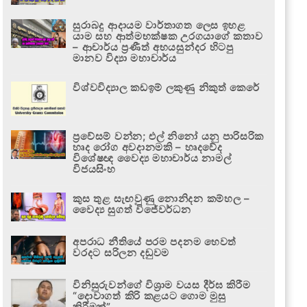
සුරාබදු ආදායම වාර්තාගත ලෙස ඉහළ
යාම සහ ආත්මභක්ෂක උරගයාගේ කතාව
– ආචාර්ය ප්‍රණීත් අභයසුන්දර හිටපු
මානව විද්‍යා මහාචාර්ය
විශ්වවිද්‍යාල කඩඉම් ලකුණු නිකුත් කෙරේ
ප්‍රවේසම් වන්න; එල් නිනෝ යනු පාරිසරික
හෘද රෝග අවදානමකි – හෘදවේද
විශේෂඥ වෛද්‍ය මහාචාර්ය නාමල්
විජයසිංහ
කුස තුළ සැඟවුණු නොනිදන කම්හල –
වෛද්‍ය සුගත් විජේවර්ධන
අපරාධ නීතියේ පරම පදනම හෙවත්
වරදට සරිලන දඬුවම
විනිසුරුවන්ගේ විශ්‍රාම වයස දීර්ඝ කිරීම
“දොවාගත් කිරි කළයට ගොම මුසු
කිරීමක්”