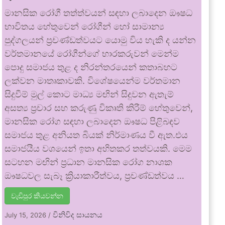
මානසික රෝගී තත්ත්වයන් සඳහා ලබාදෙන ඖෂධ
භාවිතය හේතුවෙන් රෝගීන් හෝ සාමාන්‍ය
පුද්ගලයන් ප්‍රචණ්ඩත්වයට යොමු විය හැකි ද යන්න
වර්තමානයේ රෝගීන්ගේ භාරකරුවන් මෙන්ම
පොදු සමාජය තුළ ද නිරන්තරයෙන් කතාබහට
ලක්වන මාතෘකාවකි. විශේෂයෙන්ම වර්තමාන
සිදුවීම් මුල් කොට මාධ්‍ය මඟින් සිදුවන ඇතැම්
අසත්‍ය ප්‍රචාර සහ කරුණු විකෘති කිරීම් හේතුවෙන්,
මානසික රෝග සඳහා ලබාදෙන ඖෂධ පිළිබඳව
සමාජය තුළ අනියත බියක් නිර්මාණය වී ඇත.එය
සමාජයීය වශයෙන් ඉතා අහිතකර තත්වයකි. මෙම
සටහන මඟින් ප්‍රධාන මානසික රෝග නාශක
ඖෂධවල සැබෑ ක්‍රියාකාරීත්වය, ප්‍රචණ්ඩත්වය …
වැඩිපුර කියවන්න
විනිවිද සායනය
July 15, 2026
/