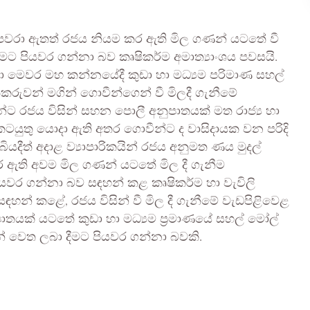
වෙත පවරා ඇතත් රජය නියම කර ඇති මිල ගණන් යටතේ වී
ීමට පියවර ගන්නා බව කෘෂිකර්ම අමාත්‍යාංශය පවසයි.
ා මෙවර මහ කන්නයේදී කුඩා හා මධ්‍යම පරිමාණ සහල්
ිකරුවන් මගින් ගොවීන්ගෙන් වී මිලදී ගැනීමේ
යින්ට රජය විසින් සහන පොලී අනුපාතයක් මත රාජ්‍ය හා
 කටයුතු යොදා ඇති අතර ගොවීන්ට ද වාසිදායක වන පරිදි
ියදීත් අදාළ ව්‍යාපාරිකයින් රජය අනුමත ණය මුදල්
ති අවම මිල ගණන් යටතේ මිල දී ගැනීම
වර ගන්නා බව සඳහන් කළ කෘෂිකර්ම හා වැවිලි
සඳහන් කළේ, රජය විසින් වී මිල දී ගැනීමේ වැඩපිළිවෙළ
ාතයක් යටතේ කුඩා හා මධ්‍යම ප්‍රමාණයේ සහල් මෝල්
න් වෙත ලබා දීමට පියවර ගන්නා බවකි.