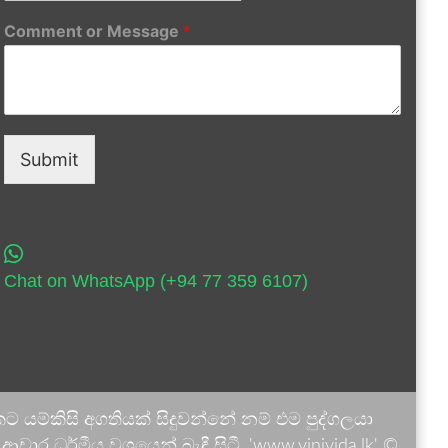
Comment or Message
*
Submit
Chat on WhatsApp (+94 77 359 6107)
 යම්කිසි අගතියක් සිදුවන්නේ නම් එම පුද්ගලයා
ාර ධර්මීය වශයෙන් බැඳී සිටී. 'www.vinivida.lk' ©