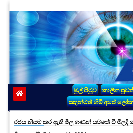
Skip
to
content
vinivida.lk
මුල් පිටුව
කාලීන පුවත
සතුන්ටත් හිමි අපේ ලෝ
රජය නියම කර ඇති මිල ගණන් යටතේ වී මිලදී 