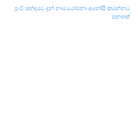
පුංචි ඡන්දයට දුන් නාමයෝජනා අහෝසි කරන්නට
පනතක්