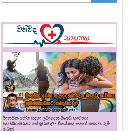
මානසික රෝග සඳහා ලබාදෙන ඖෂධ භාවිතය
ප්‍රචණ්ඩත්වයට හේතුවක් ද?- විශේෂඥ මනෝ වෛද්‍ය රූමි
රූබන්