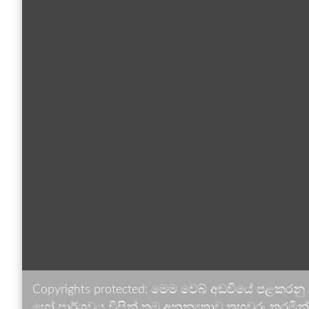
Copyrights protected: මෙම වෙබ් අඩවියේ පළකරනු
හෝ පාර්ශවය විසින් තම අනන්‍යතාව තහවුරු කරමින් ඉ