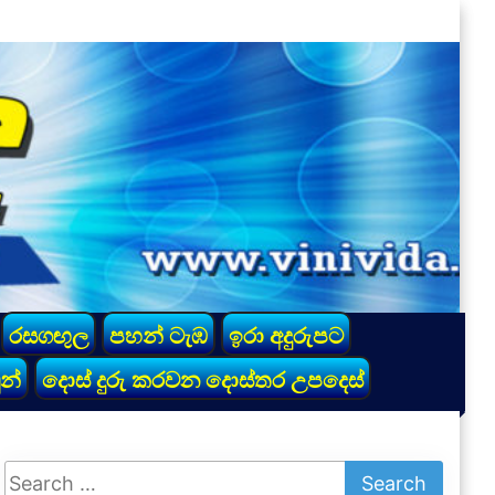
රසගඟුල
පහන් ටැඹ
ඉරා අදුරුපට
න්
දොස් දුරු කරවන දොස්තර උපදෙස්