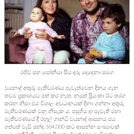
රජිව් සහ සෝනියා සිය දරු දෙදෙනා සමග
වයනාද් අතුරු මැතිවරණය පැවැත්වෙන දිනය ගැන
තවම ප්‍රකාශයට පත් කර නැත. නමුත් ප්‍රියංකා ඊට තරග
කරන නිසා එය විශාල අවධානයක් දිනා ගන්නා අතුරු
මැතිවරණයක් වනු නිසැක ය. පසුගිය දා පැවැති මහා
මැතිවරණයේ දී රහුල් ගාන්ධි වයනාද් ආසනය ජය
ගත්තේ වැඩි ඡන්ද 364,000 කට ආසන්න සංඛ්‍යාවක්