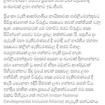
ලබා ගනිමිනි. මෙවර ප්‍රියංකා ඊටත් වඩා වැඩිඡන්ද
සංඛ්‍යාවක් ලබා ගන්නට ඉඩ තිබේ.
ප්‍රියංකා වැනි ආකර්ශණීය නායිකාවක පාර්ලිමේන්තුවට
පිවිසුණහොත් එය විරුද්ධ පක්‍ෂයට තවත් ශක්තියක් වනු
ඇත. කොහොමටත් මේ වනවිට එරට විරුද්ධ පක්‍ෂ
සිටින්නේ පෙරට වඩා ප්‍රබල තත්ත්වයක යි. පසුගිය දා
පැවැති මහා මැතිවරණයේ දී මෝදි ගේ භාරතීය ජනතා
පක්‍ෂයට කලින් මැතිවරණවල දී තරම් විශාල
ජයග්‍රහණයක් ලබා ගන්නට හැකි වූයේ නැත.
පාර්ලිමේන්තුවේ බහුතර ආසන සංඛ්‍යාවක් දිනාගන්නට
පවා නොහැකි වූ අතර ඒ නිසා ඔවුන්ට ආණ්ඩුවක්
පිහිටුවන්නට සිදු වූයේ තවත් පක්‍ෂවල සහය ලබා
ගනිමිනි. නමුත් විරුද්ධ පක්‍ෂ මෙවර මැතිවරණයේ දී
කැපී පෙනෙන ඉදිරි පිම්මක් ලබා ගන්නට සමත් විය.
ඉන්දීය ජාතික කොංග්‍රසයේ මූලිකත්වයෙන් එම පක්‍ෂ
එක්ව පිහිටුවා ගත් INDIA (Indian National
Developmental Inclusive Alliance) නැමැති සන්ධානය