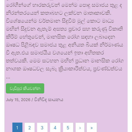
රෝගීන්ගේ භාරකරුවන් මෙන්ම පොදු සමාජය තුළ ද
නිරන්තරයෙන් කතාබහට ලක්වන මාතෘකාවකි.
විශේෂයෙන්ම වර්තමාන සිදුවීම් මුල් කොට මාධ්‍ය
මඟින් සිදුවන ඇතැම් අසත්‍ය ප්‍රචාර සහ කරුණු විකෘති
කිරීම් හේතුවෙන්, මානසික රෝග සඳහා ලබාදෙන
ඖෂධ පිළිබඳව සමාජය තුළ අනියත බියක් නිර්මාණය
වී ඇත.එය සමාජයීය වශයෙන් ඉතා අහිතකර
තත්වයකි. මෙම සටහන මඟින් ප්‍රධාන මානසික රෝග
නාශක ඖෂධවල සැබෑ ක්‍රියාකාරීත්වය, ප්‍රචණ්ඩත්වය
…
වැඩිපුර කියවන්න
විනිවිද සායනය
July 15, 2026
/
1
2
3
4
5
›
»