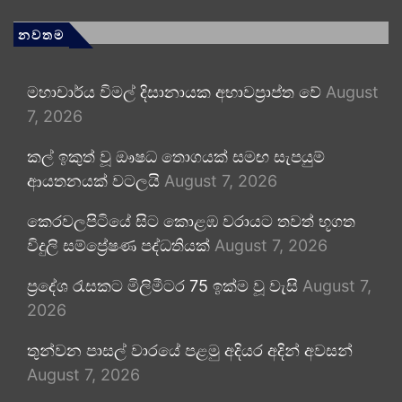
නවතම
මහාචාර්ය විමල් දිසානායක අභාවප්‍රාප්ත වේ
August
7, 2026
කල් ඉකුත් වූ ඖෂධ තොගයක් සමඟ සැපයුම්
ආයතනයක් වටලයි
August 7, 2026
කෙරවලපිටියේ සිට කොළඹ වරායට තවත් භූගත
විදුලි සම්ප්‍රේෂණ පද්ධතියක්
August 7, 2026
ප්‍රදේශ රැසකට මිලිමීටර 75 ඉක්ම වූ වැසි
August 7,
2026
තුන්වන පාසල් වාරයේ පළමු අදියර අදින් අවසන්
August 7, 2026