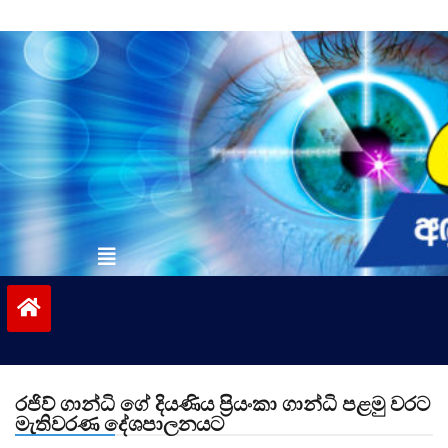
Skip
to
content
vinivida.lk
රජිව් ගාන්ධි ගේ දියණිය ප්‍රියංකා ගාන්ධි පළමු වරට
මැතිවරණ දේශපාලනයට