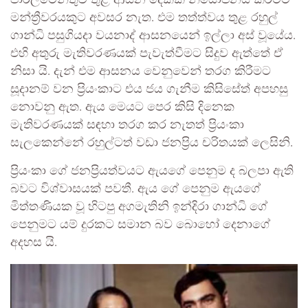
මන්ත්‍රීවරයකුට අවසර නැත. එම තත්ත්වය තුළ රහුල්
ගාන්ධි පසුගියදා වයනාද් ආසනයෙන් ඉල්ලා අස් වූයේය.
එහි අතුරු මැතිවරණයක් පැවැත්වීමට සිදුව ඇත්තේ ඒ
නිසා යි. දැන් එම ආසනය වෙනුවෙන් තරග කිරීමට
සූදානම් වන ප්‍රියංකාට එය ජය ගැනීම කිසිසේත් අපහසු
නොවනු ඇත. ඇය මෙයට පෙර කිසි දිනෙක
මැතිවරණයක් සඳහා තරග කර නැතත් ප්‍රියංකා
සැලකෙන්නේ රහුල්ටත් වඩා ජනප්‍රිය චරිතයක් ලෙසිනි.
ප්‍රියංකා ගේ ජනප්‍රියත්වයට ඇයගේ පෙනුම ද බලපා ඇති
බවට විශ්වාසයක් පවතී. ඇය ගේ පෙනුම ඇයගේ
මිත්තණියක වූ හිටපු අගමැතිනි ඉන්දිරා ගාන්ධි ගේ
පෙනුමට යම් දුරකට සමාන බව බොහෝ දෙනාගේ
අදහස යි.