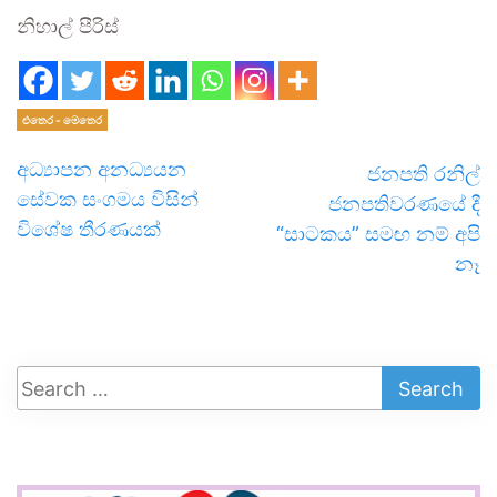
නිහාල් පීරිස්
එතෙර - මෙතෙර
අධ්‍යාපන අනධ්‍යයන
ජනපති රනිල්
සේවක සංගමය විසින්
ජනපතිවරණයේ දී
විශේෂ තීරණයක්
“සාටකය” සමඟ නම් අපි
නෑ