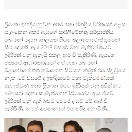
ප්‍රියංකා ඉන්දියානුවන් අතර ඉතා ජනප්‍රිය චරිතයක් ලෙස
සැලකෙන අතර ඇයගේ පාර්ලිමේන්තු සම්ප්‍රාප්තිය
බොහෝ දෙනා කාලයක සිටම බලාපොරොත්තුවෙන්
සිටි දෙයකි. ඇය 2019 වසරේ මහා මැතිවරණයට
ඉදිරිපත් වනු ඇතැයි එකල ආරංචි පැතිරිණි. ඇයගේ
පක්‍ෂයේ ආධාරකරුවෝ ද ඒ ගැන බොහෝ
බලාපොරොත්තු තබාගෙන සිටියහ. නමුත් එය සිදු වූයේ
නැත. මේ වසරේ ද ඉන්දියාවේ මහා මැතිවරණයක්
පැවැත්වුණු අතර ප්‍රියංකා එයට ඉදිරිපත් වනු දකින්නට
බොහෝ දෙනා කැමැත්තෙන් සිටියෝය. ඇය එයට
ඉදිරිපත් වනු ඇති බවට මෙවර ද යම් යම් ආරංචි
පැතිරිණි. නමුත් අවසානයේ එය ද සිදු නොවිණි.