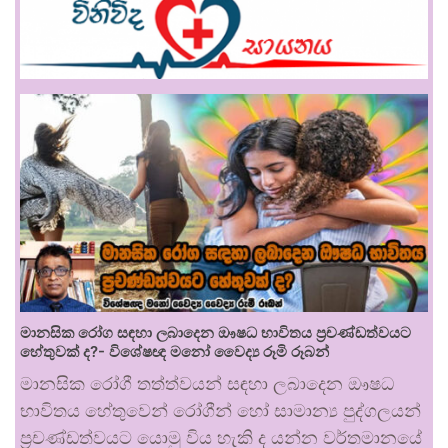
මානසික රෝග සඳහා ලබාදෙන ඖෂධ භාවිතය ප්‍රචණ්ඩත්වයට
හේතුවක් ද?- විශේෂඥ මනෝ වෛද්‍ය රූමි රූබන්
මානසික රෝගී තත්ත්වයන් සඳහා ලබාදෙන ඖෂධ
භාවිතය හේතුවෙන් රෝගීන් හෝ සාමාන්‍ය පුද්ගලයන්
ප්‍රචණ්ඩත්වයට යොමු විය හැකි ද යන්න වර්තමානයේ