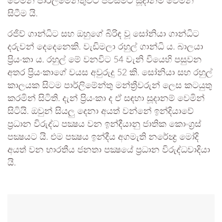
වෙමින් පාර්ලිමේන්තුවට පිවිසීමට සූදානම් වෙමින්
සිටීම යි.
රජිව් ගාන්ධිට සහ ඔහුගේ බිරිඳ වූ සෝනියා ගාන්ධිට
දරුවන් දෙදෙනෙකි. වැඩිමලා රහුල් ගාන්ධි ය. බාලයා
ප්‍රියංකා ය. රහුල් මේ වනවිට 54 වැනි වියෙහි පසුවන
අතර ප්‍රියංකාගේ වයස අවුරුදු 52 කි. සෝනියා සහ රහුල්
කාලයක සිටම පාර්ලිමේන්තු මන්ත්‍රීවරුන් ලෙස කටයුතු
කරමින් සිටිති. දැන් ප්‍රියංකා ද ඒ සඳහා සූදානම් වෙමින්
සිටියි. ඔවුන් සියලු දෙනා අයත් වන්නේ ඉන්දියාවේ
ප්‍රධාන විරුද්ධ පක්‍ෂය වන ඉන්දීයානු ජාතික කොංග්‍රස්
පක්‍ෂයට යි. එම පක්‍ෂය ඉන්දීය අගමැති නරේන්‍ද්‍ර මෝදි
අයත් වන භාරතීය ජනතා පක්‍ෂයේ ප්‍රධාන විරුද්ධවාදියා
යි.