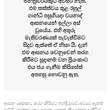
මන්ත්‍රීවරයකුට අවසර නැත.
එම තත්ත්වය තුළ රහුල්
ගාන්ධි පසුගියදා වයනාද්
ආසනයෙන් ඉල්ලා අස්
වූයේය. එහි අතුරු
මැතිවරණයක් පැවැත්වීමට
සිදුව ඇත්තේ ඒ නිසා යි. දැන්
එම ආසනය වෙනුවෙන් තරග
කිරීමට සූදානම් වන ප්‍රියංකාට
එය ජය ගැනීම කිසිසේත්
අපහසු නොවනු ඇත.
ආසන දෙකකට තරග කිරීමට ඉන්දියාවේ අවසර ඇතත්
පාර්ලිමේන්තුව තුළ ආසන දෙකක් නියෝජනය කිරීමට