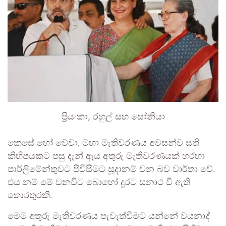
ප්‍රියංකා, රහුල් සහ සෝනියා
කෙසේ හෝ වේවා, මහා මැතිවරණය අවසන්ව සති
කිහිපයකට පසු දැන් ඇය අතුරු මැතිවරණයක් හරහා
පාර්ලිමේන්තුවට පිවිසීමට සූදානම් වන බව වාර්තා වේ.
එය නම් මේ වනවිට බොහෝ දුරට සනාථ වී ඇති
තොරතුරකි.
මෙම අතුරු මැතිවරණය පැවැත්වීමට යන්නේ වයනාද්