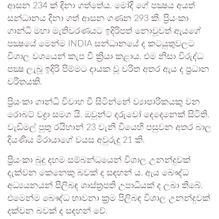
ආසන 234 ක් දිනා ගත්තේය. මෝදි ගේ පක්‍ෂය අයත්
සන්ධානය දිනා ගත් ආසන ගණන 293 කි. ප්‍රියංකා
ගාන්ධි මහා මැතිවරණයට ඉදිරිපත් නොවූවත් ඇයගේ
පක්‍ෂයේ මෙන්ම INDIA සන්ධානයේ ද කටයුතුවලට
විශාල වශයෙන් කැප වී ක්‍රියා කළාය. එම නිසා විරුද්ධ
පක්‍ෂ ලැබූ ඉදිරි පිම්මට දායක වූ චරිත අතර ඇය ද ප්‍රධාන
චරිතයකි.
ප්‍රියංකා ගාන්ධි විවාහ වී සිටින්නේ ව්‍යාපාරිකයකු වන
රොබට් වද්‍රා සමග යි. ඔවුන්ට දරුවෝ දෙදෙනෙක් සිටිති.
වැඩිමල් පුතු රයිහාන් 23 වැනි වියෙහි පසුවන අතර බාල
දියණිය මිරායාගේ වයස අවුරුදු 21 කි.
ප්‍රියංකා බුදු දහම සම්බන්ධයෙන් විශාල උනන්දුවක්
දැක්වන කෙනෙකු බවක් ද සඳහන් ය. ඇය බෞද්ධ
අධ්‍යයනයන් පිලිබඳ ශාස්ත්‍රපති උපාධියක් ද ලබා තිබේ.
එමෙන්ම බෞද්ධ භාවනා ක්‍රම පිලිබඳ විශාල උනන්දුවක්
දක්වන බවක් ද සඳහන් වේ.