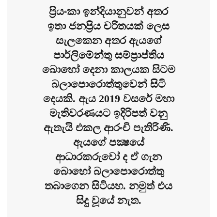
ප්‍රියංකා ඉන්දියානුවන් අතර
ඉතා ජනප්‍රිය චරිතයක් ලෙස
සැලකෙන අතර ඇයගේ
පාර්ලිමේන්තු සම්ප්‍රාප්තිය
බොහෝ දෙනා කාලයක සිටම
බලාපොරොත්තුවෙන් සිටි
දෙයකි. ඇය 2019 වසරේ මහා
මැතිවරණයට ඉදිරිපත් වනු
ඇතැයි එකල ආරංචි පැතිරිණි.
ඇයගේ පක්‍ෂයේ
ආධාරකරුවෝ ද ඒ ගැන
බොහෝ බලාපොරොත්තු
තබාගෙන සිටියහ. නමුත් එය
සිදු වූයේ නැත.