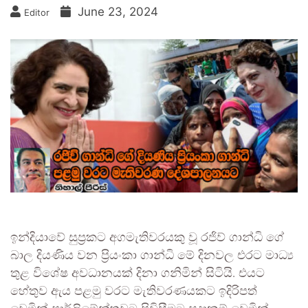
June 23, 2024
Editor
ඉන්දියාවේ සුප්‍රකට අගමැතිවරයකු වූ රජිව් ගාන්ධි ගේ
බාල දියණිය වන ප්‍රියංකා ගාන්ධි මේ දිනවල එරට මාධ්‍ය
තුළ විශේෂ අවධානයක් දිනා ගනිමින් සිටියි. එයට
හේතුව ඇය පළමු වරට මැතිවරණයකට ඉදිරිපත්