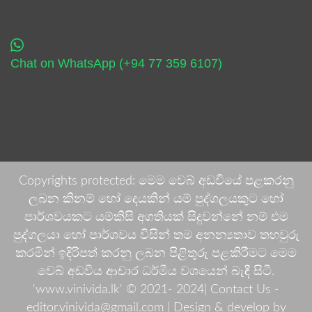
Chat on WhatsApp (+94 77 359 6107)
Copyrights protected: මෙම වෙබ් අඩවියේ පළකරනු
ලබන කිනම් හෝ දෙයකින් යම් පුද්ගලයකුට හෝ
පාර්ශවයකට යම්කිසි අගතියක් සිදුවන්නේ නම් එම
පුද්ගලයා හෝ පාර්ශවය විසින් තම අනන්‍යතාව තහවුරු
කරමින් ඉදිරිපත් කරනු ලබන පිළිතුරු පළකිරීමට මෙම
වෙබ් අඩවිය ආචාර ධර්මීය වශයෙන් බැඳී සිටී.
'www.vinivida.lk' © 2021- 2024| Contact Us -
editor.vinivida@gmail.com |
Design & develop by