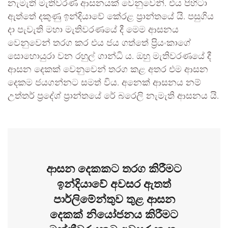
නැමැති මැතිවරණ ආසනයක් වෙනුවෙනි. එය පිහිටා
ඇත්තේ දකුණු ඉන්දියාවේ කේරළ ප්‍රාන්තයේ යි. පසුගිය
දා පැවැති මහා මැතිවරණයේ දී මෙම ආසනය
වෙනුවෙන් තරග කර එය ජය ගත්තේ ප්‍රියංකාගේ
සොහොයුරා වන රහුල් ගාන්ධි ය. ඔහු මැතිවරණයේ දී
ආසන දෙකක් වෙනුවෙන් තරග කළ අතර එම ආසන
දෙකම ජයගන්නට සමත් විය. අනෙක් ආසනය නම්
උත්තර් ප්‍රදේශ් ප්‍රාන්තයේ රේ බරෙලි නැමැති ආසනය යි.
ආසන දෙකකට තරග කිරීමට
ඉන්දියාවේ අවසර ඇතත්
පාර්ලිමේන්තුව තුළ ආසන
දෙකක් නියෝජනය කිරීමට