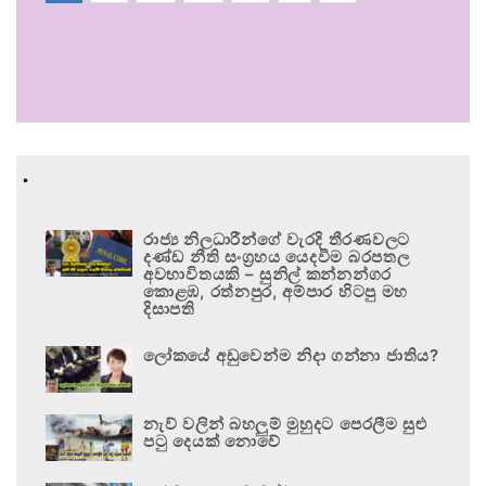
.
රාජ්‍ය නිලධාරීන්ගේ වැරදි තීරණවලට
දණ්ඩ නීති සංග්‍රහය යෙදවීම බරපතල
අවභාවිතයකි – සුනිල් කන්නන්ගර
කොළඹ, රත්නපුර, අම්පාර හිටපු මහ
දිසාපති
ලෝකයේ අඩුවෙන්ම නිදා ගන්නා ජාතිය?
නැව් වලින් බහලුම් මුහුදට පෙරලීම සුළු
පටු දෙයක් නොවේ