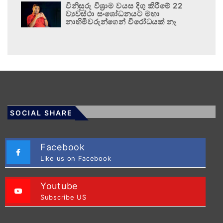
විනිසුරු විශ්‍රාම වයස දිගු කිරීමේ 22
ව්‍යවස්ථා සංශෝධනයට මහා
නාහිමිවරුන්ගෙන් විරෝධයක් නෑ
SOCIAL SHARE
Facebook
Like us on Facebook
Youtube
Subscribe US