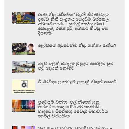
රාජ්‍ය නිලධාරීන්ගේ වැරදි තීරණවලට
දණ්ඩ නීති සංග්‍රහය යෙදවීම බරපතල
අවභාවිතයකි – සුනිල් කන්නන්ගර
කොළඹ, රත්නපුර, අම්පාර හිටපු මහ
දිසාපති
ලෝකයේ අඩුවෙන්ම නිදා ගන්නා ජාතිය?
නැව් වලින් බහලුම් මුහුදට පෙරලීම සුළු
පටු දෙයක් නොවේ
විශ්වවිද්‍යාල කඩඉම් ලකුණු නිකුත් කෙරේ
ප්‍රවේසම් වන්න; එල් නිනෝ යනු
පාරිසරික හෘද රෝග අවදානමකි –
හෘදවේද විශේෂඥ වෛද්‍ය මහාචාර්ය
නාමල් විජයසිංහ
කුස තුළ සැඟවුණු නොනිදන කම්හල –