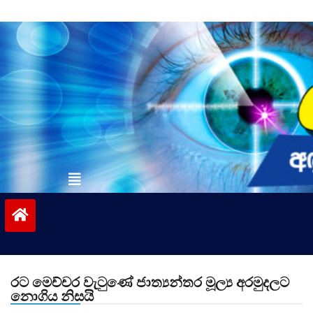
Skip
to
content
vinivida.lk
රට මෙච්චර වැටුණේ ජාත්‍යන්තර මූල්‍ය අරමුදලට
නොගිය නිසයි