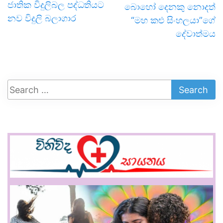
ජාතික විදුලිබල පද්ධතියට
බොහෝ දෙනකු නොදත්
නව විදුලි බලාගාර
“මහ කළු සිංහලයා”ගේ
දේවාත්මය