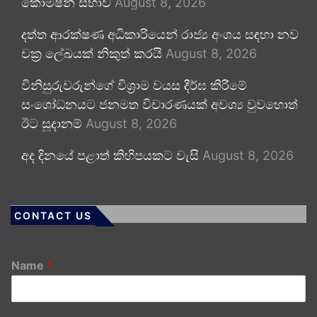
කොමිෂන් සභාව
August 8, 2026
දත්ත ආරක්ෂණ අධිකාරියෙන් රාජ්‍ය අංශය සඳහා නව
චක්‍ර ලේඛයක් නිකුත් කරයි
August 8, 2026
විනිසුරුවරුන්ගේ විශ්‍රාම වයස දීර්ඝ කිරීමේ
සංශෝධනයට ජනමත විචාරණයක් අවශ්‍ය වුවහොත්
ඊට සූදානම්
August 8, 2026
අද දිනයේ පළාත් කිහිපයකට වැසි
August 8, 2026
CONTACT US
Name
*