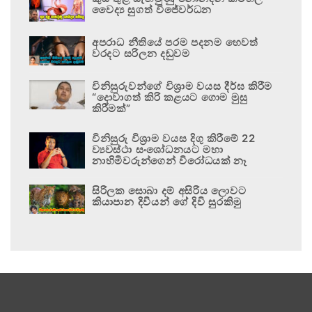
වෛද්‍ය සුගත් විජේවර්ධන
අපරාධ නීතියේ පරම පදනම හෙවත්
වරදට සරිලන දඬුවම
විනිසුරුවන්ගේ විශ්‍රාම වයස දීර්ඝ කිරීම
“දොවාගත් කිරි කළයට ගොම මුසු
කිරීමක්”
විනිසුරු විශ්‍රාම වයස දිගු කිරීමේ 22
ව්‍යවස්ථා සංශෝධනයට මහා
නාහිමිවරුන්ගෙන් විරෝධයක් නෑ
සිරිලක සොබා දම් අසිරිය ලොවට
කියාපාන දිවියන් ගේ දිවි සුරකිමු