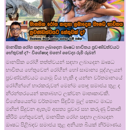
මානසික රෝග සඳහා ලබාදෙන ඖෂධ භාවිතය ප්‍රචණ්ඩත්වයට
හේතුවක් ද?- විශේෂඥ මනෝ වෛද්‍ය රූමි රූබන්
මානසික රෝගී තත්ත්වයන් සඳහා ලබාදෙන ඖෂධ
භාවිතය හේතුවෙන් රෝගීන් හෝ සාමාන්‍ය පුද්ගලයන්
ප්‍රචණ්ඩත්වයට යොමු විය හැකි ද යන්න වර්තමානයේ
රෝගීන්ගේ භාරකරුවන් මෙන්ම පොදු සමාජය තුළ ද
නිරන්තරයෙන් කතාබහට ලක්වන මාතෘකාවකි.
විශේෂයෙන්ම වර්තමාන සිදුවීම් මුල් කොට මාධ්‍ය
මඟින් සිදුවන ඇතැම් අසත්‍ය ප්‍රචාර සහ කරුණු විකෘති
කිරීම් හේතුවෙන්, මානසික රෝග සඳහා ලබාදෙන
ඖෂධ පිළිබඳව සමාජය තුළ අනියත බියක් නිර්මාණය