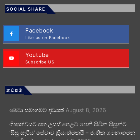
SOCIAL SHARE
Facebook
Like us on Facebook
Youtube
Subscribe US
නවතම
මෙටා සමාගමට දඩයක්
August 8, 2026
ශිෂ්‍යත්වයට සහ උසස් පෙළට පෙනී සිටින සිසුන්ට
‘සිසු සැරිය’ සේවාව ක්‍රියාත්මකයි – ජාතික ගමනාගමන