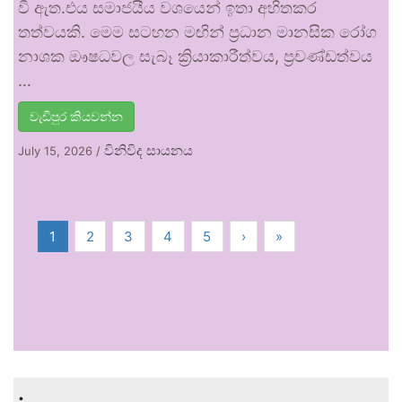
වී ඇත.එය සමාජයීය වශයෙන් ඉතා අහිතකර
තත්වයකි. මෙම සටහන මඟින් ප්‍රධාන මානසික රෝග
නාශක ඖෂධවල සැබෑ ක්‍රියාකාරීත්වය, ප්‍රචණ්ඩත්වය
…
වැඩිපුර කියවන්න
විනිවිද සායනය
July 15, 2026
/
1
2
3
4
5
›
»
.