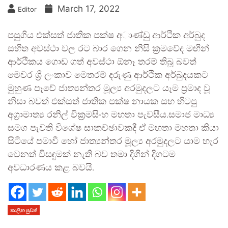
March 17, 2022
Editor
පසුගිය එක්සත් ජාතික පක්ෂ අාණ්ඩු ආර්ථික අර්බුද
සහිත අවස්ථා වල රට බාර ගෙන නිසි ක්‍රමවේද මඟින්
ආර්ථිකය ගොඩ ගත් අවස්ථා ඕනෑ තරම් තිබූ බවත්
මෙවර ශ්‍රී ලංකාව මෙතරම් දරුණු ආර්ථික අර්බුදයකට
මුහුණ පෑවේ ජාත්‍යන්තර මූල්‍ය අරමුදලට යෑම ප්‍රමාද වූ
නිසා බවත් එක්සත් ජාතික පක්ෂ නායක සහ හිටපු
අග්‍රාමාත්‍ය රනිල් වික්‍රමසිංහ මහතා පැවසීය.සමාජ මාධ්‍ය
සමග පැවති විශේෂ සාකච්ඡාවකදී ඒ මහතා මහතා කියා
සිටියේ පමාවී හෝ ජාත්‍යන්තර මූල්‍ය අරමුදලට යාම හැර
වෙනත් විසඳුමක් නැති බව තමා දිගින් දිගටම
අවධාරණය කළ බවයි.
කාලීන පුවත්