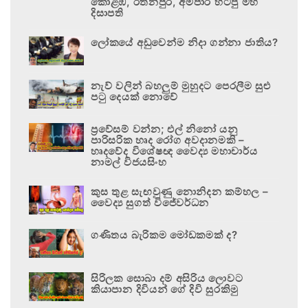
කොළඹ, රත්නපුර, අම්පාර හිටපු මහ
දිසාපති
ලෝකයේ අඩුවෙන්ම නිදා ගන්නා ජාතිය?
නැව් වලින් බහලුම් මුහුදට පෙරලීම සුළු
පටු දෙයක් නොවේ
ප්‍රවේසම් වන්න; එල් නිනෝ යනු
පාරිසරික හෘද රෝග අවදානමකි –
හෘදවේද විශේෂඥ වෛද්‍ය මහාචාර්ය
නාමල් විජයසිංහ
කුස තුළ සැඟවුණු නොනිදන කම්හල –
වෛද්‍ය සුගත් විජේවර්ධන
ගණිතය බැරිකම මෝඩකමක් ද?
සිරිලක සොබා දම් අසිරිය ලොවට
කියාපාන දිවියන් ගේ දිවි සුරකිමු