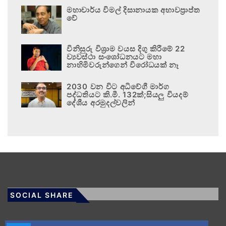
මහාචාර්ය විමල් දිසානායක අභාවප්‍රාප්ත
වේ
විනිසුරු විශ්‍රාම වයස දිගු කිරීමේ 22
ව්‍යවස්ථා සංශෝධනයට මහා
නාහිමිවරුන්ගෙන් විරෝධයක් නෑ
2030 වන විට අධිවේගී මාර්ග
පද්ධතියට කි.මී. 132ක්;සියලු වියදම්
දේශීය අරමුදල්වලින්
SOCIAL SHARE