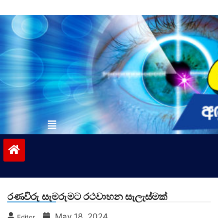
Skip
to
content
vinivida.lk
රණවිරු සැමරුමට රථවාහන සැලැස්මක්
May 18, 2024
Editor