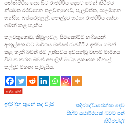
පන්නිපිටිය දෙස සිට රාජගිරිය දෙසට ගමන් කිරීමට
නියමිත රථවාහන තලවතුගොඩ, පැලවත්ත, පාලම්තුන
හන්දිය, බත්තරමුලල්, පොල්දූව හරහා රාජගිරිය දක්වා
ගමන් කළ හැකිය.
තලවතුගොඩ, කිඹුලාවල, පිටකෝට්ට හංදියෙන්
ඇතුල්කොට්ට මාර්ගය ඔස්සේ රාජගිරිය දක්වා ගමන්
කළ හැකි බවත් එම උත්සවය අවසන්වූ වහාම මාර්ගය
විවෘත කරන බවත් පොලිස් මාධ්‍ය ප්‍රකාශක නිහාල්
තල්දූව මහතා පැවැසීය.
කාලීන පුවත්
ඉදිරි දින තුනේ තද වැසි
කදිරදේවාපේක්ෂා දෙවි
පිහිට යථාර්ථයක් බවට පත්
කිරීමක්ද?