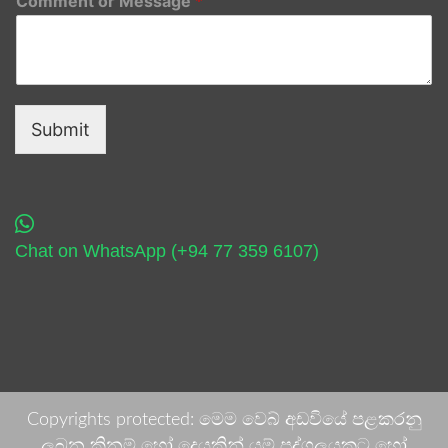
Comment or Message
*
Submit
Chat on WhatsApp (+94 77 359 6107)
Copyrights protected: මෙම වෙබ් අඩවියේ පළකරනු
ලබන කිනම් හෝ දෙයකින් යම් පුද්ගලයකුට හෝ