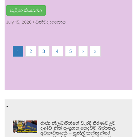
වැඩිපුර කියවන්න
විනිවිද සායනය
July 15, 2026
/
1
2
3
4
5
›
»
.
රාජ්‍ය නිලධාරීන්ගේ වැරදි තීරණවලට
දණ්ඩ නීති සංග්‍රහය යෙදවීම බරපතල
අවභාවිතයකි – සුනිල් කන්නන්ගර