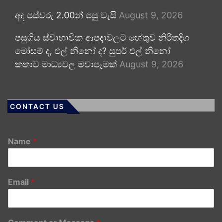
අද පස්වරු 2.00න් පසු වැසි
August 9, 2026
පසුගිය ස්වාභාවික ආපදාවලට හේතුව නිරිතදිග
මෝසම් ද, එල් නිනෝ ද? සුපර් එල් නිනෝ
කතාව මාධ්‍යවල මවාපෑමක්
August 9, 2026
CONTACT US
Name
*
Email
*