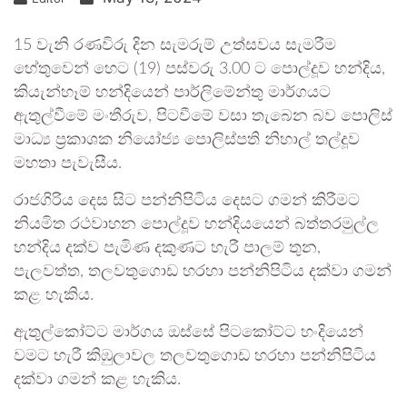
15 වැනි රණවිරු දින සැමරුම් උත්සවය සැමරීම
හේතුවෙන් හෙට (19) පස්වරු 3.00 ට පොල්දූව හන්දිය,
කියැන්හෑම් හන්දියෙන් පාර්ලිමේන්තු මාර්ගයට
ඇතුල්වීමේ මංතීරුව, පිටවීමේ වසා තැබෙන බව පොලිස්
මාධ්‍ය ප්‍රකාශක නියෝජ්‍ය පොලිස්පති නිහාල් තල්දූව
මහතා පැවැසීය.
රාජගිරිය දෙස සිට පන්නිපිටිය දෙසට ගමන් කිරීමට
නියමිත රථවාහන පොල්දූව හන්දියයෙන් බත්තරමුල්ල
හන්දිය දක්ව පැමිණ දකුණට හැරී පාලම් තුන,
පැලවත්ත, තලවතුගොඩ හරහා පන්නිපිටිය දක්වා ගමන්
කළ හැකිය.
ඇතුල්කෝට්ට මාර්ගය ඔස්සේ පිටකෝට්ට හංදියෙන්
වමට හැරී කිඹුලාවල තලවතුගොඩ හරහා පන්නිපිටිය
දක්වා ගමන් කළ හැකිය.