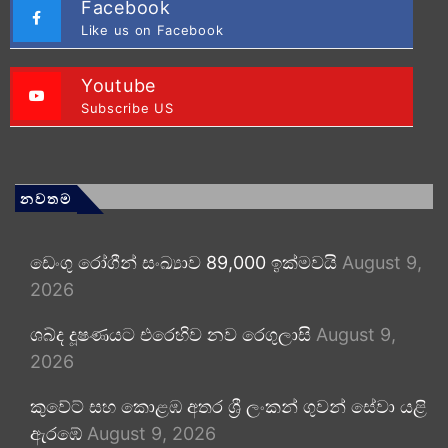
Facebook
Like us on Facebook
Youtube
Subscribe US
නවතම
ඩෙංගු රෝගීන් සංඛ්‍යාව 89,000 ඉක්මවයි
August 9,
2026
ශබ්ද දූෂණයට එරෙහිව නව රෙගුලාසි
August 9,
2026
කුවේට් සහ කොළඹ අතර ශ්‍රී ලංකන් ගුවන් සේවා යළි
ඇරඹේ
August 9, 2026