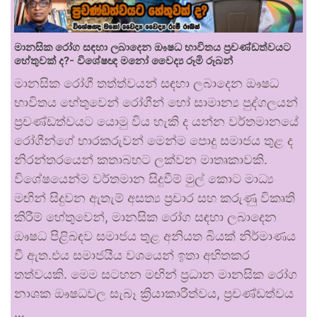
මානසික රෝග සඳහා ලබාදෙන ඖෂධ භාවිතය ප්‍රචණ්ඩත්වයට
හේතුවක් ද?- විශේෂඥ මනෝ වෛද්‍ය රූමි රූබන්
මානසික රෝගී තත්ත්වයන් සඳහා ලබාදෙන ඖෂධ
භාවිතය හේතුවෙන් රෝගීන් හෝ සාමාන්‍ය පුද්ගලයන්
ප්‍රචණ්ඩත්වයට යොමු විය හැකි ද යන්න වර්තමානයේ
රෝගීන්ගේ භාරකරුවන් මෙන්ම පොදු සමාජය තුළ ද
නිරන්තරයෙන් කතාබහට ලක්වන මාතෘකාවකි.
විශේෂයෙන්ම වර්තමාන සිදුවීම් මුල් කොට මාධ්‍ය
මඟින් සිදුවන ඇතැම් අසත්‍ය ප්‍රචාර සහ කරුණු විකෘති
කිරීම් හේතුවෙන්, මානසික රෝග සඳහා ලබාදෙන
ඖෂධ පිළිබඳව සමාජය තුළ අනියත බියක් නිර්මාණය
වී ඇත.එය සමාජයීය වශයෙන් ඉතා අහිතකර
තත්වයකි. මෙම සටහන මඟින් ප්‍රධාන මානසික රෝග
නාශක ඖෂධවල සැබෑ ක්‍රියාකාරීත්වය, ප්‍රචණ්ඩත්වය
…