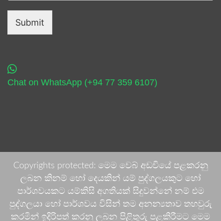
Submit
Chat on WhatsApp (+94 77 359 6107)
Copyrights protected: මෙම වෙබ් අඩවියේ පළකරනු
ලබන කිනම් හෝ දෙයකින් යම් පුද්ගලයකුට හෝ
පාර්ශවයකට යම්කිසි අගතියක් සිදුවන්නේ නම් එම
පුද්ගලයා හෝ පාර්ශවය විසින් තම අනන්‍යතාව තහවුරු
කරමින් ඉදිරිපත් කරනු ලබන පිළිතුරු පළකිරීමට මෙම