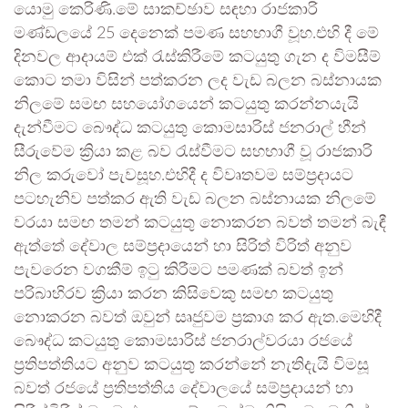
යොමු කෙරිණි.මේ සාකච්ඡාව සඳහා රාජකාරි
මණ්ඩලයේ 25 දෙනෙක් පමණ සහභාගී වූහ.එහි දී මේ
දිනවල ආදායම් එක් රැස්කිරීමේ කටයුතු ගැන ද විමසීම්
කොට තමා විසින් පත්කරන ලද වැඩ බලන බස්නායක
නිලමේ සමඟ සහයෝගයෙන් කටයුතු කරන්නයැයි
දැන්වීමට බෞද්ධ කටයුතු කොමසාරිස් ජනරාල් හීන්
සීරුවේම ක්‍රියා කළ බව රැස්වීමට සහභාගී වූ රාජකාරි
නිල කරුවෝ පැවසූහ.එහිදී ද විවෘතවම සම්ප්‍රදායට
පටහැනිව පත්කර ඇති වැඩ බලන බස්නායක නිලමේ
වරයා සමඟ තමන් කටයුතු නොකරන බවත් තමන් බැඳී
ඇත්තේ දේවාල සම්ප්‍රදායෙන් හා සිරිත් විරිත් අනුව
පැවරෙන වගකීම් ඉටු කිරීමට පමණක් බවත් ඉන්
පරිබාහිරව ක්‍රියා කරන කිසිවෙකු සමඟ කටයුතු
නොකරන බවත් ඔවුන් සෘජුවම ප්‍රකාශ කර ඇත.මෙහිදී
බෞද්ධ කටයුතු කොමසාරිස් ජනරාල්වරයා රජයේ
ප්‍රතිපත්තියට අනුව කටයුතු කරන්නේ නැතිදැයි විමසූ
බවත් රජයේ ප්‍රතිපත්තිය දේවාලයේ සම්ප්‍රදායන් හා