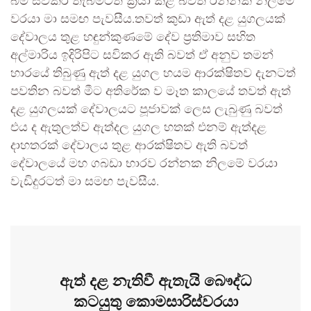
බිම සවිකර තැබීමටත් ක්‍රියා කළ බවත් රන්නක නිලමේ
වරයා මා සමඟ පැවසීය.තවත් කුඩා ඇත් දළ යුගලයක්
දේවාලය තුළ හඳුන්කුණමේ දේව ප්‍රතිමාව සහිත
අල්මාරිය ඉදිරිපිට සවිකර ඇති බවත් ඒ අනුව තමන්
හාරයේ තිබුණු ඇත් දළ යුගල හයම ආරක්ෂිතව දැනටත්
පවතින බවත් මීට අතිරේක ව මෑත කාලයේ තවත් ඇත්
දළ යුගලයක් දේවාලයට පූජාවක් ලෙස ලැබුණු බවත්
එය ද ඇතුලත්ව ඇත්දල යුගල හතක් එනම් ඇත්දළ
දාහතරක් දේවාලය තුළ ආරක්ෂිතව ඇති බවත්
දේවාලයේ මහ ගබඩා භාරව රන්නක නිලමේ වරයා
වැඩිදුරටත් මා සමඟ පැවසීය.
ඇත් දළ නැතිවී ඇතැයි බෞද්ධ
කටයුතු කොමසාරිස්වරයා