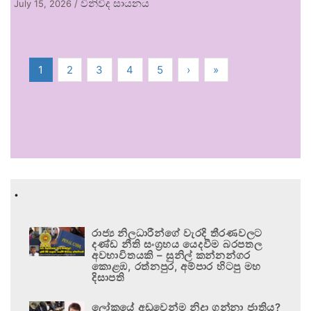
විනිවිද සායනය
July 15, 2026
/
1
2
3
4
5
›
»
.
රාජ්‍ය නිලධාරීන්ගේ වැරදි තීරණවලට
දණ්ඩ නීති සංග්‍රහය යෙදවීම බරපතල
අවභාවිතයකි – සුනිල් කන්නන්ගර
කොළඹ, රත්නපුර, අම්පාර හිටපු මහ
දිසාපති
ලෝකයේ අඩුවෙන්ම නිදා ගන්නා ජාතිය?