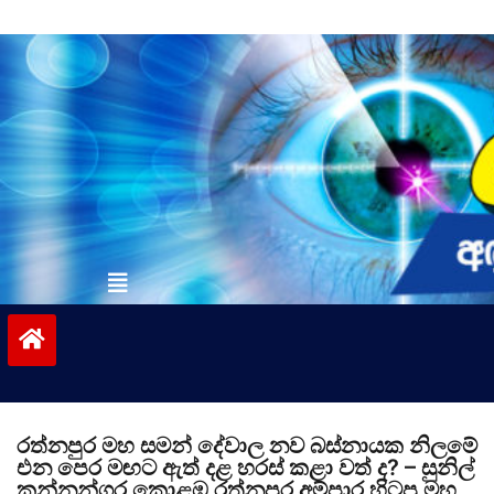
Skip
to
content
vinivida.lk
රත්නපුර මහ සමන් දේවාල නව බස්නායක නිලමේ
එන පෙර මඟට ඇත් දළ හරස් කළා වත් ද? – සුනිල්
කන්නන්ගර කොළඹ රත්නපුර අම්පාර හිටපු මහ