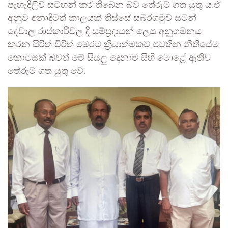
පැහැදිලිව සටහන් කර තිබෙන බව තේරුම් ගත යුතු ය.ඒ
අනුව අනාදිමත් කාලයක් තිස්සේ සබරගමුව සමන්
දේවාල රාජකාරිවල දී සම්ප්‍රදායන් ලෙස අනුගමනය
කරන සිරිත් විරිත් මෙරට ක්‍රියාත්මකව පවතින නීතියේම
කොටසක් බවත් මේ සියලු දෙනාම සිහි මොළේ ඇතිව
තේරුම් ගත යුතු වේ.