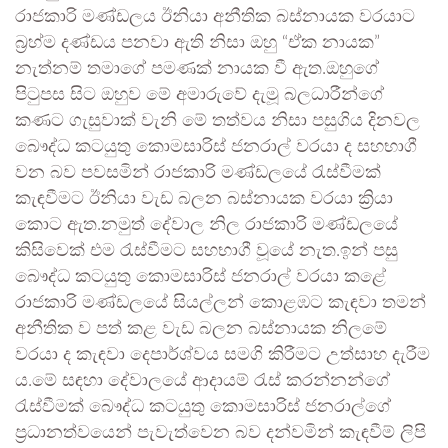
රාජකාරි මණ්ඩලය ඊනියා අනීතික බස්නායක වරයාට
බ්‍රහ්ම දණ්ඩය පනවා ඇති නිසා ඔහු “ඒක නායක”
නැත්නම් තමාගේ පමණක් නායක වී ඇත.ඔහුගේ
පිටුපස සිට ඔහුව මේ අමාරුවේ දැමූ බලධාරීන්ගේ
කණට ගැසුවාක් වැනි මේ තත්වය නිසා පසුගිය දිනවල
බෞද්ධ කටයුතු කොමසාරිස් ජනරාල් වරයා ද සහභාගී
වන බව පවසමින් රාජකාරි මණ්ඩලයේ රැස්වීමක්
කැඳවීමට ඊනියා වැඩ බලන බස්නායක වරයා ක්‍රියා
කොට ඇත.නමුත් දේවාල නිල රාජකාරි මණ්ඩලයේ
කිසිවෙක් එම රැස්වීමට සහභාගී වූයේ නැත.ඉන් පසු
බෞද්ධ කටයුතු කොමසාරිස් ජනරාල් වරයා කළේ
රාජකාරි මණ්ඩලයේ සියල්ලන් කොළඹට කැඳවා තමන්
අනීතික ව පත් කළ වැඩ බලන බස්නායක නිලමේ
වරයා ද කැඳවා දෙපාර්ශ්වය සමගි කිරීමට උත්සාහ දැරීම
ය.මේ සඳහා දේවාලයේ ආදායම් රැස් කරන්නන්ගේ
රැස්වීමක් බෞද්ධ කටයුතු කොමසාරිස් ජනරාල්ගේ
ප්‍රධානත්වයෙන් පැවැත්වෙන බව දන්වමින් කැඳවීම් ලිපි