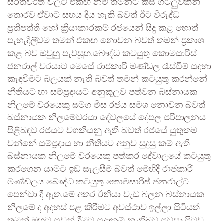
සිරිත්විරිත් වලට එකඟ නම් තමන්ට කිසි ගටලුවකින්
තොරව ඒවාට සහය දිය හැකි බවත් ඊට විරුද්ධ
ප්‍රතිපත්ති හෝ ක්‍රියාකාරකම් රජයෙන් සිදු කළ හොත්
පැහැදිලිවම තමන් එකඟ නොවන බවත් තමන් ප්‍රකාශ
කළ බව ඔවුහු පැවසූහ.බෞද්ධ කටයුතු කොමසාරිස්
ජනරාල් වරයාට මෙසේ රාජකාරි මණ්ඩල රැස්වීම් සඳහා
කැඳවීමට බලයක් නැති බවත් තමන් කටයුතු කරන්නේ
නීතියට හා සම්ප්‍රදායට අනුකූලව පත්වන බස්නායක
නිලමේ වරයෙකු සමග මිස රජය සමග නොවන බවත්
බස්නායක නිලමේවරයා දේවලයේ දේපල පරිපාලනය
පිළිබඳව රජයට වගකියනු ඇති බවත් රජයේ යුතුකම
වන්නේ සම්ප්‍රදාය හා නීතියට අනුව සුදුසු කම් ඇති
බස්නායක නිලමේ වරයෙකු පත්කර දේවාලයේ කටයුතු
කරගෙන යාමට ඉඩ සැලසීම බවත් මෙහිදී රාජකාරි
මණ්ඩලය බෞද්ධ කටයුතු කොමසාරිස් ජනරාල්ට
පෙන්වා දී ඇත.මේ අතර ඊනියා වැඩ බලන බස්නායක
නිලමේ ද අදහස් පළ කිරීමට අවස්ථාව ඉල්ලා සිටියත්
තමන් ඔහුට සවන් දීමට සූදානම් නැතිබව පවසා පිටව