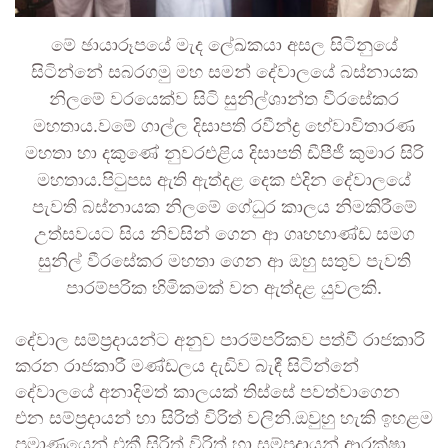
මේ ඡායාරූපයේ මැද ලේඛකයා අසල සිටිනුයේ
සිටින්නේ සබරගමු මහ සමන් දේවාලයේ බස්නායක
නිලමේ වරයෙක්ව සිටි සුනිල්ශාන්ත වීරසේකර
මහතාය.වමේ ගාල්ල දිසාපති රවීන්ද්‍ර හේවාවිතාරණ
මහතා හා දකුණේ නුවරඑළිය දිසාපති ඩීපීජී කුමාර සිරි
මහතාය.පිටුපස ඇති ඇත්දළ දෙක එදින දේවාලයේ
පැවති බස්නායක නිලමේ ගේධුර කාලය නිමකිරීමේ
උත්සවයට සිය නිවසින් ගෙන ආ ගෘහභාණ්ඩ සමග
සුනිල් වීරසේකර මහතා ගෙන ආ ඔහු සතුව පැවති
පාරම්පරික හිමිකමක් වන ඇත්දළ යුවලකි.
දේවාල සම්ප්‍රදායන්ට අනුව පාරම්පරිකව පත්වී රාජකාරි
කරන රාජකාරී මණ්ඩලය දැඩිව බැඳී සිටින්නේ
දේවාලයේ අනාදිමත් කාලයක් තිස්සේ පවත්වාගෙන
එන සම්ප්‍රදායන් හා සිරිත් විරිත් වලිනි.ඔවුහු හැකි ඉහළම
ප්‍රමාණයෙන් එකී සිරිත් විරිත් හා සම්ප්‍රදායන් ආරක්ෂා