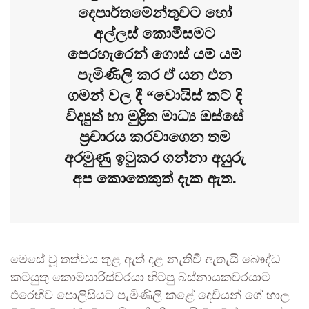
දෙපාර්තමේන්තුවට හෝ
අල්ලස් කොමිසමට
පෙරහැරෙන් ගොස් යම් යම්
පැමිණිලි කර ඒ යන එන
ගමන් වල දී “වොයිස් කට් දි
විද්‍යුත් හා මුද්‍රිත මාධ්‍ය ඔස්සේ
ප්‍රචාරය කරවාගෙන තම
අරමුණු ඉටුකර ගන්නා අයුරු
අප කොතෙකුත් දැක ඇත.
මෙසේ වූ තත්වය තුළ ඇත් දළ නැතිවී ඇතැයි බෞද්ධ
කටයුතු කොමසාරිස්වරයා හිටපු බස්නායකවරයාට
එරෙහිව පොලිසියට පැමිණිලි කළේ දෙවියන් ගේ හාල