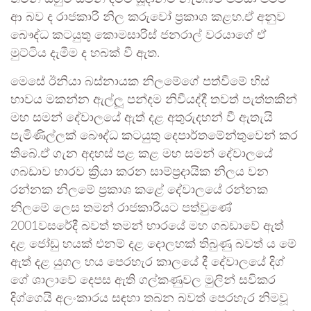
ආ බව ද රාජකාරි නිල කරුවෝ ප්‍රකාශ කළහ.ඒ අනුව
බෞද්ධ කටයුතු කොමසාරිස් ජනරාල් වරයාගේ ඒ
මුට්ටිය දැමීම ද හබක් වී ඇත.
මෙසේ ඊනියා බස්නායක නිලමේගේ පත්වීමේ හිස්
භාවය මකන්න ඇල්ලූ පන්දම නිවීයද්දී තවත් පැත්තකින්
මහ සමන් දේවාලයේ ඇත් දළ අතුරුදහන් වී ඇතැයි
පැමිණිල්ලක් බෞද්ධ කටයුතු දෙපාර්තමේන්තුවෙන් කර
තිබේ.ඒ ගැන අදහස් පළ කළ මහ සමන් දේවාලයේ
ගබඩාව භාරව ක්‍රියා කරන සාම්ප්‍රදායික නිලය වන
රන්නක නිලමේ ප්‍රකාශ කළේ දේවාලයේ රන්නක
නිලමේ ලෙස තමන්‍ රාජකාරියට පත්වුණේ
2001වසරේදී බවත් තමන් භාරයේ මහ ගබඩාවේ ඇත්
දළ ජෝඩු හයක් එනම් දළ දොලහක් තිබුණු බවත්‍ ය මේ
ඇත් දළ යුගල හය පෙරහැර කාලයේ දී දේවාලයේ දිග්
ගේ ශාලාවේ දෙපස ඇති ගල්කණුවල මුලින් සවිකර
දිග්ගෙයි අලංකාරය සඳහා තබන බවත් පෙරහැර නිමවූ