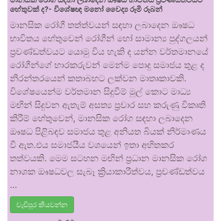
හේතුවක් ද?- විශේෂඥ මනෝ වෛද්‍ය රූමි රූබන්
මානසික රෝගී තත්ත්වයන් සඳහා ලබාදෙන ඖෂධ
භාවිතය හේතුවෙන් රෝගීන් හෝ සාමාන්‍ය පුද්ගලයන්
ප්‍රචණ්ඩත්වයට යොමු විය හැකි ද යන්න වර්තමානයේ
රෝගීන්ගේ භාරකරුවන් මෙන්ම පොදු සමාජය තුළ ද
නිරන්තරයෙන් කතාබහට ලක්වන මාතෘකාවකි.
විශේෂයෙන්ම වර්තමාන සිදුවීම් මුල් කොට මාධ්‍ය
මඟින් සිදුවන ඇතැම් අසත්‍ය ප්‍රචාර සහ කරුණු විකෘති
කිරීම් හේතුවෙන්, මානසික රෝග සඳහා ලබාදෙන
ඖෂධ පිළිබඳව සමාජය තුළ අනියත බියක් නිර්මාණය
වී ඇත.එය සමාජයීය වශයෙන් ඉතා අහිතකර
තත්වයකි. මෙම සටහන මඟින් ප්‍රධාන මානසික රෝග
නාශක ඖෂධවල සැබෑ ක්‍රියාකාරීත්වය, ප්‍රචණ්ඩත්වය
…
වැඩිපුර කියවන්න