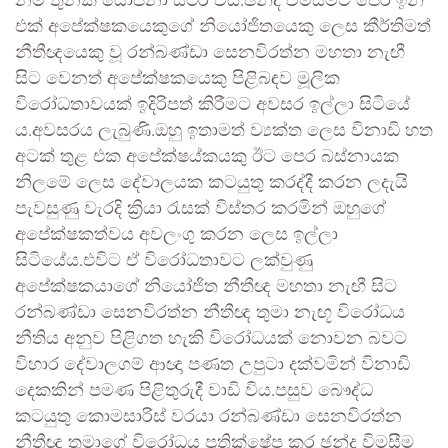
නම් තුනක් යෝජනා ස්ථිර විය.ඡන්ද විමසීමට පෙර ඉන්
එක් අපේක්ෂකයෙකුගේ නියෝජිතයෙකු ලෙස කීර්තිමත්
නීතීඥයෙකු වූ රන්බණ්ඩා සෙනවිරත්න මහතා නැඟී
සිට වෙනත් අපේක්ෂකයෙකු පිළිබඳව මූලික
විරෝධතාවයක් ඉදිරිපත් කිරීමට අවසර ඉල්ලා සිටියේ
ය.අවසරය ලැබුණි.ඔහු ඉතාමත් ව්‍යක්ත ලෙස විනාඩි හත
අටක් තුළ එක අපේක්ෂය්කයකු ඊට පෙර බස්නායක
නිලමේ ලෙස දේවාලයක කටයුතු කරද්දී කරන ලදැයි
පැවසුණු වැරදි ක්‍රියා රැසක් විස්තර කරමින් ඔහුගේ
අපේක්ෂකත්වය අවලංගු කරන ලෙස ඉල්ලා
සිටියේය.එවිට ඒ විරෝධතාවට ලක්වුණු
අපේක්ෂකයාගේ නියෝජිත නීතීඥ මහතා නැඟී සිට
රන්බණ්ඩා සෙනවිරත්න නීතීඥ තුමා නැඟූ විරෝධය
නීතිය අනුව පිළිගත හැකි විරෝධයක් නොවන බවට
විහාර දේවාලගම් ආඥා පණත උපුටා දක්වමින් විනාඩි
දෙකකින් පමණ පිළිතුරුදී වාඩි විය.පසුව බෞද්ධ
කටයුතු කොමසාරිස් වරයා රන්බණ්ඩා සෙනවිරත්න
නීතීඥ තුමාගේ විරෝධය ප්‍රතික්ෂේප කර ඡන්ද විමසීම