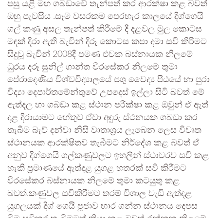
පසු යළි මහ ගබඩාවේ තැන්පත් කර ආරක්ෂා කළ බවත්
ඔහු පැවසීය .සෑම වසරකම පෙරහැර කාලයේ දිග්ගෙයි
ගල් කණු අසල තැන්පත් කිරීමේ දී දළවල මුල කොටස
මඳක් දිරා ඇති බැවින් දිරූ කොටස කපා දමා සවි කිරීමට
සිදුවූ බැවින් 2008දී පමණ එවක බස්නායක නිලමේ
ධුරය දරූ සුනිල් ශාන්ත වීරසේකර නිලමේ තුමා
පේරාදෙණිය විශ්වවිද්‍යාලයේ පශු වෛද්‍ය පීඨයේ හා පුරා
විද්‍යා දෙපාර්තමේන්තුවේ උපදෙස් ඉල්ලා සිටි බවත් මේ
ඇත්දල හා ගබඩා කළ ස්ථාන පරීක්ෂා කළ ඔවුන් ඒ ඇත්
දළ දිරායාමට හේතුව ඒවා අඳුරු ස්ථනයක ගබඩා කර
තැබීම බැව් දන්වා නිසි වාතාශ්‍රය ලැබෙන ලෙස විවෘත
ස්ථානයක ආරක්ෂිතව තැබීමට නිර්දේශ කළ බවත් ඒ
අනුව දිග්ගෙයි ගල්කණුවලට ඉහලින් ස්ථාවරව සවි කළ
හැකි ප්‍රමාණයේ ඇත්දළ යුගළ හතරක් සවි කිරීමට
වීරසේකර බස්නායක නිලමේ තුමා කටයුතු කළ
බවත්.කණුවල සවිකිරීමට තරම් විශාල වැඩි ඇත්දළ
යුගලයක් දිග් ගෙයි පූජාව භාර ගන්න ස්ථානය දෙපස