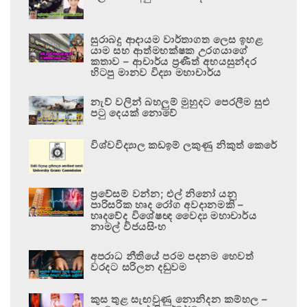
සුරාබදු ආදායම වාර්තාගත ලෙස ඉහළ
යාම සහ ආත්මභක්ෂක උරගයාගේ
කතාව – ආචාර්ය ප්‍රණීත් අභයසුන්දර
හිටපු මානව විද්‍යා මහාචාර්ය
නැව් වලින් බහලුම් මුහුදට පෙරලීම සුළු
පටු දෙයක් නොවේ
විශ්වවිද්‍යාල කඩඉම් ලකුණු නිකුත් කෙරේ
ප්‍රවේසම් වන්න; එල් නිනෝ යනු
පාරිසරික හෘද රෝග අවදානමකි –
හෘදවේද විශේෂඥ වෛද්‍ය මහාචාර්ය
නාමල් විජයසිංහ
අපරාධ නීතියේ පරම පදනම හෙවත්
වරදට සරිලන දඬුවම
කුස තුළ සැඟවුණු නොනිදන කම්හල –