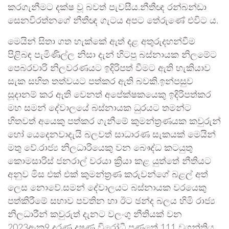
කරගැනීමට දක්ෂ වූ බවත් පැවසීය.නීතීඥ රන්බන්ඩා
සෙනවිරත්නගේ නීතීඥ ගැටය අපට තේරුණේ එවිට ය.
මෙයින් සිතා ගත හැක්කේ ඇත් දළ අතුරුදහන්වීම
පිළිබඳ පැමිණිල්ල නිසා දැන් හිටපු බස්නායක නිලමේට
පෙබරවාරි නිලවරණයට ඉදිරිපත් වීමට ඇති හැකියාව
සැක සහිත තත්වයට පත්කර ඇති බවකි.ඉන්පසුව
සූදානම් කර ඇති වෙනත් අපේක්ෂකයෙකු ඉදිරිපත්කර
මහ සමන් දේවාලයේ බස්නායක ධුරයට තමන්ට
හිතවත් අයෙකු පත්කර ගැනීමේ කුමන්ත්‍රණයක කවුරුන්
හෝ යෙදෙනවාදැයි බලවත් සාධාරණ සැකයක් මෙයින්
මතු වේ.රාජ්‍ය නිලධාරියෙකු වන බෞද්ධ කටයුතු
කොමසාරිස් ජනරාල් වරයා ක්‍රියා කළ යුත්තේ නීතියට
අනුව මිස එක් එක් කුමන්ත්‍රණ කරුවන්ගේ බළල් අත්
ලෙස නොවේ.සමන් දේවාලයට බස්නායක වරයෙකු
පත්කිරීමේ සභාව පවතින හා ඊට ඡන්ද බලය හිමි රාජ්‍ය
නිලධාරීන් කවුරුත් දැනට වලංගු නීතියක් වන
2023අංක9 දරණ දූෂණ විරෝධී පණතේ 111 වගන්තිය