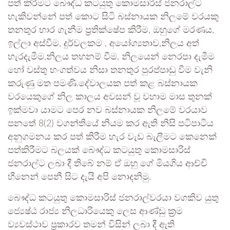
පත් කිරීමට බෞද්ධ කටයුතු කොමසාරිස් ජනරාල්ට
හැකිවන්නේ පත් කොට සිටි බස්නායක නිලමේ වරයකු
තනතුර භාර ගැනීම ප්‍රතික්ෂේප කිරීම, ඔහුගේ මරණය,
ඉල්ලා අස්වීම, දුර්වලකම , අයෝග්‍යතාව,නිලය අත්
හැරදැමීම,නිලය තහනම් වීම, නිලයෙන් නෙරපා දැමීම
හෝ වස්තු භංගත්වය නිසා තනතුර පුරප්පාඩු වීම වැනි
කරුණු මත පමණි.දේවාලයක පත් කළ බස්නායක
වරයෙකුගේ නිල කාලය අවසන් වූ වහාම මාස තුනක්
ඉක්මවා යාමට පෙර නව බස්නායක නිලමේ වරයාව
පනතේ 8(2) වගන්තියේ නියම කර ඇති නිසි පටිපාටිය
අනුගමනය කර පත් කිරීම හැර වැඩ බැලීමට කෙනෙක්
පත්කිරීමට බලයක් බෞද්ධ කටයුතු කොමසාරිස්
ජනරාල්ට ලබා දී තිබේ නම් ඒ ඔහු ගේ මියගිය ආච්චි
හීනෙන් පෙනී සිට දැයි අපි නොදනිමු.
බෞද්ධ කටයුතු කොමසාරිස් ජනරාල්වරයා වගකිව යුතු
ජ්‍යෙෂ්ඨ රාජ්‍ය නිලධාරියෙකු ලෙස ආණ්ඩු ක්‍රම
ව්‍යවස්ථාව ප්‍රකාරව තමන් විසින් ලබා දී ඇති