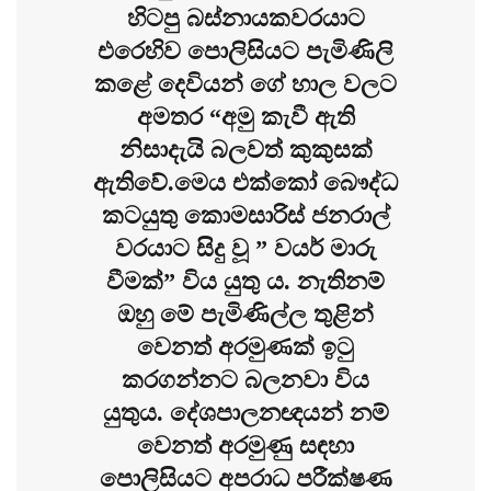
හිටපු බස්නායකවරයාට
එරෙහිව පොලිසියට පැමිණිලි
කළේ දෙවියන් ගේ හාල වලට
අමතර “අමු කැවී ඇති
නිසාදැයි බලවත් කුකුසක්
ඇතිවේ.මෙය එක්කෝ බෞද්ධ
කටයුතු කොමසාරිස් ජනරාල්
වරයාට සිදු වූ ” වයර් මාරු
වීමක්” විය යුතු ය. නැතිනම්
ඔහු මේ පැමිණිල්ල තුළින්
වෙනත් අරමුණක් ඉටු
කරගන්නට බලනවා විය
යුතුය. දේශපාලනඥයන් නම්
වෙනත් අරමුණු සඳහා
පොලිසියට අපරාධ පරීක්ෂණ