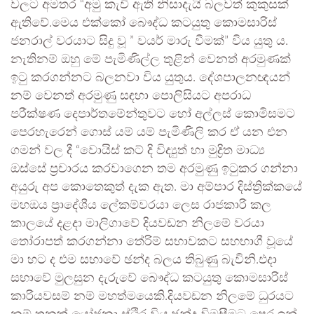
වලට අමතර “අමු කැවී ඇති නිසාදැයි බලවත් කුකුසක්
ඇතිවේ.මෙය එක්කෝ බෞද්ධ කටයුතු කොමසාරිස්
ජනරාල් වරයාට සිදු වූ ” වයර් මාරු වීමක්” විය යුතු ය.
නැතිනම් ඔහු මේ පැමිණිල්ල තුළින් වෙනත් අරමුණක්
ඉටු කරගන්නට බලනවා විය යුතුය. දේශපාලනඥයන්
නම් වෙනත් අරමුණු සඳහා පොලිසියට අපරාධ
පරීක්ෂණ දෙපාර්තමේන්තුවට හෝ අල්ලස් කොමිසමට
පෙරහැරෙන් ගොස් යම් යම් පැමිණිලි කර ඒ යන එන
ගමන් වල දී “වොයිස් කට් දි විද්‍යුත් හා මුද්‍රිත මාධ්‍ය
ඔස්සේ ප්‍රචාරය කරවාගෙන තම අරමුණු ඉටුකර ගන්නා
අයුරු අප කොතෙකුත් දැක ඇත. මා අම්පාර දිස්ත්‍රික්කයේ
මහඔය ප්‍රාදේශීය ලේකම්වරයා ලෙස රාජකාරි කල
කාලයේ දළදා මාලිගාවේ දියවඩන නිලමේ වරයා
තෝරාපත් කරගන්නා තේරිම් සභාවකට සහභාගී වූයේ
මා හට ද එම සභාවේ ඡන්ද බලය තිබුණු බැවිනි.එදා
සභාවේ මුලසුන දැරුවේ බෞද්ධ කටයුතු කොමසාරිස්
කාරියවසම් නම් මහත්මයෙකි.දියවඩන නිලමේ ධුරයට