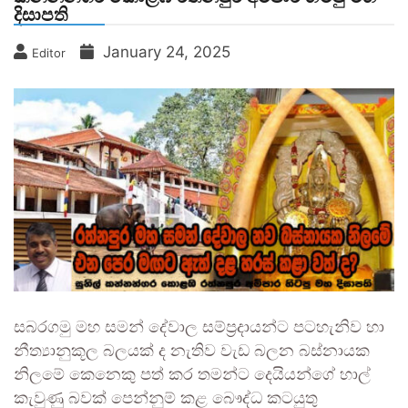
දිසාපති
January 24, 2025
Editor
සබරගමු මහ සමන් දේවාල සම්ප්‍රදායන්ට පටහැනිව හා
නීත්‍යානුකූල බලයක් ද නැතිව වැඩ බලන බස්නායක
නිලමේ කෙනෙකු පත් කර තමන්ට දෙයියන්ගේ හාල්
කැවුණු බවක් පෙන්නුම් කළ බෞද්ධ කටයුතු