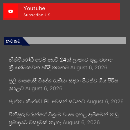
Youtube
Subscribe US
නවතම
නීතිවිරෝධී වෙබ් අඩවි 24ක් ලංකාව තුළ වහාම
ක්‍රියාත්මකවන පරිදි තහනම්
August 6, 2026
ජූලි මාසයේදී විදේශ රැකියා සඳහා පිටත්ව ගිය පිරිස
ඉහළට
August 6, 2026
ජැෆ්නා කිංග්ස් LPL අවසන් සටනට
August 6, 2026
විනිසුරුවරුන්ගේ විශ්‍රාම වයස ඉහළ දැමීමෙන් නඩු
ප්‍රමාදයට විසඳුමක් නැහැ
August 6, 2026