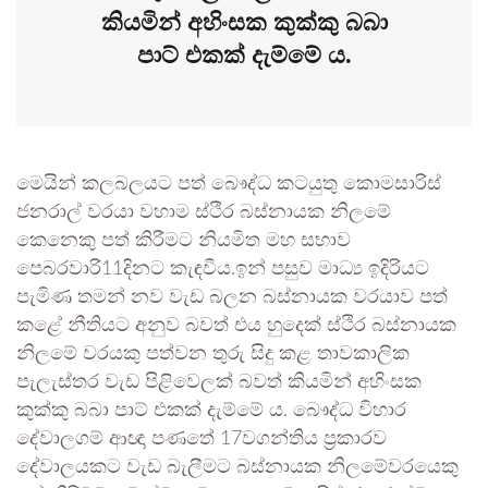
කියමින් අහිංසක කුක්කු බබා
පාට් එකක් දැම්මේ ය.
මෙයින් කලබලයට පත් බෞද්ධ කටයුතු කොමසාරිස්
ජනරාල් වරයා වහාම ස්ථිර බස්නායක නිලමේ
කෙනෙකු පත් කිරීමට නියමිත මහ සභාව
පෙබරවාරි11දිනට කැඳවීය.ඉන් පසුව මාධ්‍ය ඉදිරියට
පැමිණ තමන් නව වැඩ බලන බස්නායක වරයාව පත්
කළේ නීතියට අනුව බවත් එය හුදෙක් ස්ථිර බස්නායක
නිලමේ වරයකු පත්වන තුරු සිදු කළ තාවකාලික
පැලැස්තර වැඩ පිළිවෙලක් බවත් කියමින් අහිංසක
කුක්කු බබා පාට් එකක් දැම්මේ ය. බෞද්ධ විහාර
දේවාලගම් ආඥා පණතේ 17වගන්තිය ප්‍රකාරව
දේවාලයකට වැඩ බැලීමට බස්නායක නිලමේවරයෙකු