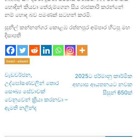
හොඳින් කියවා තේරුම්ගෙන සිය රාජකාරි කරන්නේ
නම් හොඳ බව පමණක් සටහන් කරමි.
සුනිල් කන්නන්ගර කොළඹ රත්නපුර අම්පාර හිටපු මහ
දිසාපති
එතෙර - මෙතෙර
වැඩවර්ජන,
2025ට ජර්මානු කාර්මික
උද්ඝෝෂණවලින් තොර
අභ්‍යාස ආයතනයට නවක
සෞඛ්‍ය සේවාවක්
සිසුන් 650ක්
වෙනුවෙන් ක්‍රියා කරනවා –
ඇමති නලින්ද