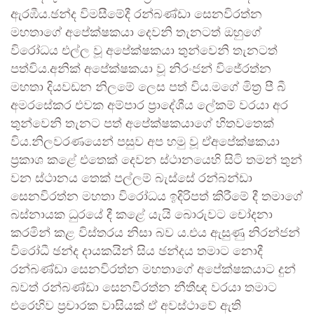
ඇරඹීය.ඡන්ද විමසීමේදී රන්බණ්ඩා සෙනවිරත්න
මහතාගේ අපේක්ෂකයා දෙවනි තැනටත් ඔහුගේ
විරෝධය එල්ල වූ අපේක්ෂකයා තුන්වෙනි තැනටත්
පත්විය.අනික් අපේක්ෂකයා වූ නිරංජන් විජේරත්න
මහතා දියවඩන නිලමේ ලෙස පත් විය.මගේ මිත්‍ර පී බී
අමරසේකර එවක අම්පාර ප්‍රාදේශීය ලේකම් වරයා අර
තුන්වෙනි තැනට පත් අපේක්ෂකයාගේ හිතවතෙක්
විය.නිලවරණයෙන් පසුව අප හමු වූ ඒඅපේක්ෂකයා
ප්‍රකාශ කළේ එතෙක් දෙවන ස්ථානයෙහි සිටි තමන් තුන්
වන ස්ථානය තෙක් පල්ලම් බැස්සේ රන්බන්ඩා
සෙනවිරත්න මහතා විරෝධය ඉදිරිපත් කිරීමේ දී තමාගේ
බස්නායක ධුරයේ දී කළේ යැයි බොරුවට චෝදනා
කරමින් කළ විස්තරය නිසා බව ය.එය ඇසුණු නිරන්ජන්
විරෝධී ඡන්ද දායකයින් සිය ඡන්දය තමාට නොදී
රන්බණ්ඩා සෙනවිරත්න මහතාගේ අපේක්ෂකයාට දුන්
බවත් රන්බණ්ඩා සෙනවිරත්න නීතීඥ වරයා තමාට
එරෙහිව ප්‍රචාරක වාසියක් ඒ අවස්ථාවේ ඇති