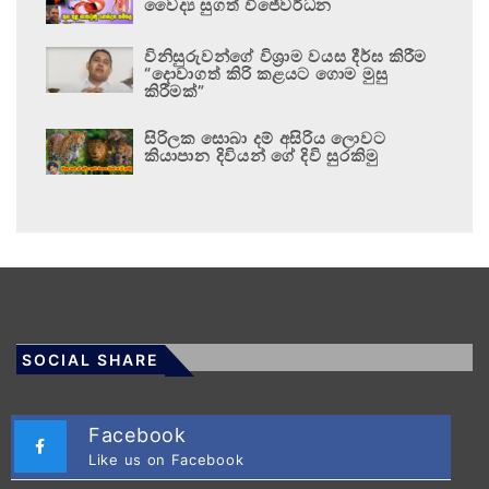
වෛද්‍ය සුගත් විජේවර්ධන
විනිසුරුවන්ගේ විශ්‍රාම වයස දීර්ඝ කිරීම
“දොවාගත් කිරි කළයට ගොම මුසු
කිරීමක්”
සිරිලක සොබා දම් අසිරිය ලොවට
කියාපාන දිවියන් ගේ දිවි සුරකිමු
SOCIAL SHARE
Facebook
Like us on Facebook