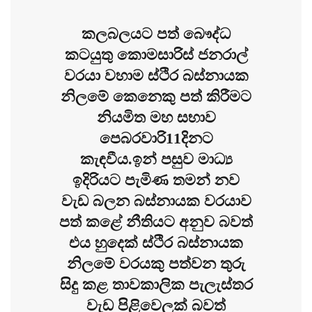
කලබලයට පත් බෞද්ධ
කටයුතු කොමසාරිස් ජනරාල්
වරයා වහාම ස්ථිර බස්නායක
නිලමේ කෙනෙකු පත් කිරීමට
නියමිත මහ සභාව
පෙබරවාරි11දිනට
කැඳවීය.ඉන් පසුව මාධ්‍ය
ඉදිරියට පැමිණ තමන් නව
වැඩ බලන බස්නායක වරයාව
පත් කළේ නීතියට අනුව බවත්
එය හුදෙක් ස්ථිර බස්නායක
නිලමේ වරයකු පත්වන තුරු
සිදු කළ තාවකාලික පැලැස්තර
වැඩ පිළිවෙලක් බවත්