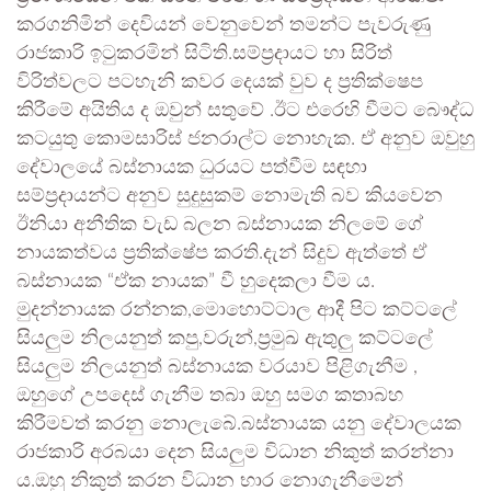
කරගනිමින් දෙවියන් වෙනුවෙන් තමන්ට පැවරුණු
රාජකාරි ඉටුකරමින් සිටිති.සම්ප්‍රදායට හා සිරිත්
විරිත්වලට පටහැනි කවර දෙයක් වුව ද ප්‍රතික්ෂෙප
කිරීමේ අයිතිය ද ඔවුන් සතුවේ .ඊට එරෙහි වීමට බෞද්ධ
කටයුතු කොමසාරිස් ජනරාල්ට නොහැක. ඒ අනුව ඔවුහු
දේවාලයේ බස්නායක ධුරයට පත්වීම සඳහා
සම්ප්‍රදායන්ට අනුව සුදුසුකම් නොමැති බව කියවෙන
ඊනියා අනීතික වැඩ බලන බස්නායක නිලමේ ගේ
නායකත්වය ප්‍රතික්ෂේප කරති.දැන් සිදුව ඇත්තේ ඒ
බස්නායක “ඒක නායක” වී හුදෙකලා වීම ය.
මුදන්නායක රන්නක,මොහොට්ටාල ආදී පිට කට්ටලේ
සියලුම නිලයනුත් කපු,වරුන්,ප්‍රමුඛ ඇතුලු කට්ටලේ
සියලුම නිලයනුත් බස්නායක වරයාව පිළිගැනීම ,
ඔහුගේ උපදෙස් ගැනීම තබා ඔහු සමග කතාබහ
කිරීමවත් කරනු නොලැබේ.බස්නායක යනු දේවාලයක
රාජකාරි අරබයා දෙන සියලුම විධාන නිකුත් කරන්නා
ය.ඔහු නිකුත් කරන විධාන භාර නොගැනීමෙන්