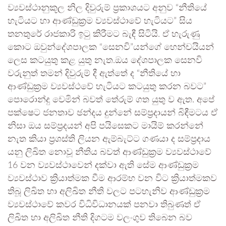
ව්‍යවස්ථානුකූල නිල දිවුරුම් ප්‍රකාශයට අනුව “නීතියේ
හැටියට හා ආණ්ඩුක්‍රම ව්‍යවස්ථාවේ හැටියට” සිය
තනතුරේ රාජකාරි ඉටු කිරීමට බැඳී සිටියි. ඒ හැරුණු
කොට ඔවුන්දේශපාලක “සෙනවි”යන්ගේ හෙන්චයියන්
ලෙස කටයුතු කළ යුතු නැත.ඔය දේශපාලක සෙනවි
වරුනුත් තමන් දිවුරුම් දී ඇත්තේ ද “නීතියේ හා
ආණ්ඩුක්‍රම ව්‍යවස්ථවේ හැටියට කටයුතු කරන බවට”
පොරොන්දු වෙමින් බවත් තේරුම් ගත යුතු ව ඇත. අපේ
පක්ෂෙට ජනතාව ඡන්දය දුන්නේ සම්ප්‍රදායන් බිඳීමටය ඒ
නිසා ඔය සම්ප්‍රදයන් අපි පයිසෙකට මායිම් කරන්නේ
නැත කියා ප්‍රශස්ති ලියන ඇම්බැට්ට ගණයා ද සම්ප්‍රදාය
යනු ලිඛිත නොවූ නීතිය බවත් ආණ්ඩුක්‍රම ව්‍යවස්ථාවේ
16 වන ව්‍යවස්ථාවෙන් දක්වා ඇති සේම ආණ්ඩුක්‍රම
ව්‍යවස්ථාව ක්‍රියාත්මක වීම ආරම්භ වන විට ක්‍රියාත්මකව
තිබූ ලිඛිත හා අලිඛිත නීති වලට පටහැනිව ආණ්ඩුක්‍රම
ව්‍යවස්ථාවේ කවර විධිවිධානයක් පනවා තිබුණත් ඒ
ලිඛිත හා අලිඛිත නීති දිගටම වලංගුව තිබෙන බව