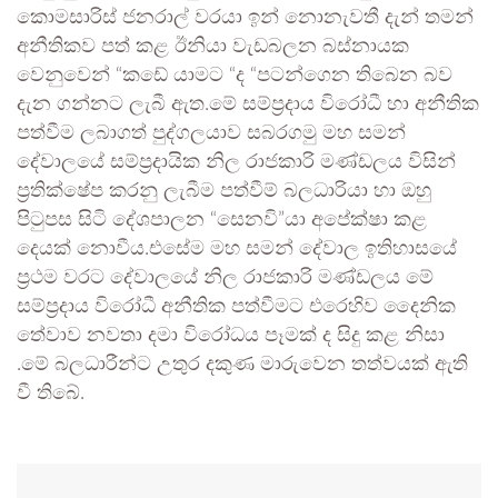
කොමසාරිස් ජනරාල් වරයා ඉන් නොනැවතී දැන් තමන්
අනීතිකව පත් කළ ඊනියා වැඩබලන බස්නායක
වෙනුවෙන් “කඩේ යාමට “ද “පටන්ගෙන තිබෙන බව
දැන ගන්නට ලැබී ඇත.මේ සම්ප්‍රදාය විරෝධී හා අනීතික
පත්වීම ලබාගත් පුද්ගලයාව සබරගමු මහ සමන්
දේවාලයේ සම්ප්‍රදායික නිල රාජකාරි මණ්ඩලය විසින්
ප්‍රතික්ෂේප කරනු ලැබීම පත්වීම් බලධාරියා හා ඔහු
පිටුපස සිටි දේශපාලන “සෙනවි”යා අපේක්ෂා කළ
දෙයක් නොවීය.එසේම මහ සමන් දේවාල ඉතිහාසයේ
ප්‍රථම වරට දේවාලයේ නිල රාජකාරි මණ්ඩලය මේ
සම්ප්‍රදාය විරෝධී අනීතික පත්වීමට එරෙහිව දෛනික
තේවාව නවතා දමා විරෝධය පෑමක් ද සිදු කළ නිසා
.මේ බලධාරීන්ට උතුර දකුණ මාරුවෙන තත්වයක් ඇති
වී තිබේ.