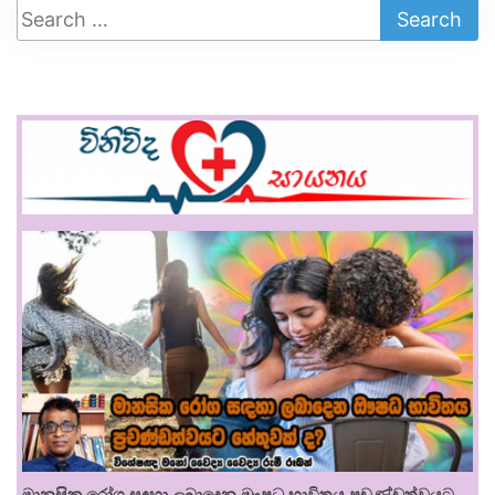
මානසික රෝග සඳහා ලබාදෙන ඖෂධ භාවිතය ප්‍රචණ්ඩත්වයට