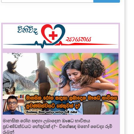
මානසික රෝග සඳහා ලබාදෙන ඖෂධ භාවිතය
ප්‍රචණ්ඩත්වයට හේතුවක් ද?- විශේෂඥ මනෝ වෛද්‍ය රූමි
රූබන්