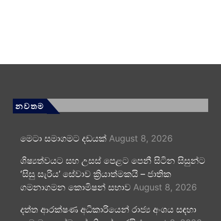
නවතම
මෙටා සමාගමට දඩයක්
August 8, 2026
ශිෂ්‍යත්වයට සහ උසස් පෙළට පෙනී සිටින සිසුන්ට
‘සිසු සැරිය’ සේවාව ක්‍රියාත්මකයි – ජාතික
ගමනාගමන කොමිෂන් සභාව
August 8, 2026
දත්ත ආරක්ෂණ අධිකාරියෙන් රාජ්‍ය අංශය සඳහා