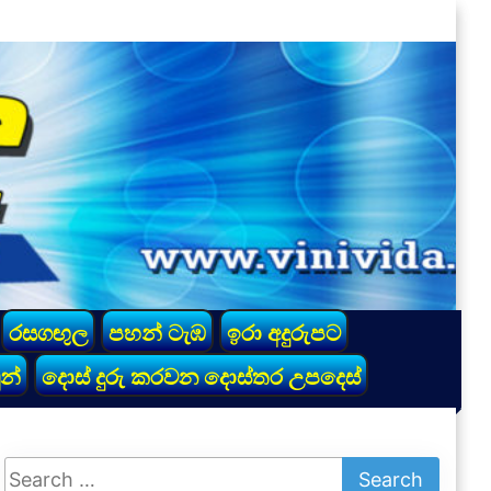
රසගඟුල
පහන් ටැඹ
ඉරා අදුරුපට
න්
දොස් දුරු කරවන දොස්තර උපදෙස්