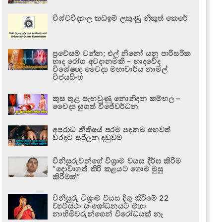
විශ්වවිද්‍යාල කඩඉම් ලකුණු නිකුත් කෙරේ
ප්‍රවේසම් වන්න; එල් නිනෝ යනු පාරිසරික
හෘද රෝග අවදානමකි – හෘදවේද
විශේෂඥ වෛද්‍ය මහාචාර්ය නාමල්
විජයසිංහ
කුස තුළ සැඟවුණු නොනිදන කම්හල –
වෛද්‍ය සුගත් විජේවර්ධන
අපරාධ නීතියේ පරම පදනම හෙවත්
වරදට සරිලන දඬුවම
විනිසුරුවන්ගේ විශ්‍රාම වයස දීර්ඝ කිරීම
“දොවාගත් කිරි කළයට ගොම මුසු
කිරීමක්”
විනිසුරු විශ්‍රාම වයස දිගු කිරීමේ 22
ව්‍යවස්ථා සංශෝධනයට මහා
නාහිමිවරුන්ගෙන් විරෝධයක් නෑ