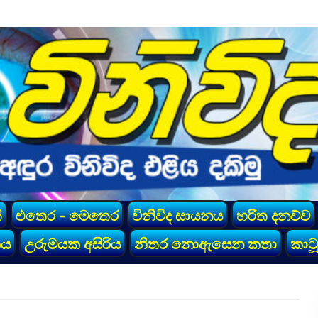
්
එතෙර - මෙතෙර
විනිවිද සායනය
හරිත දනව්ව
කය
උරුමයක අසිරිය
නිතර නොඇසෙන කතා
කාටූ