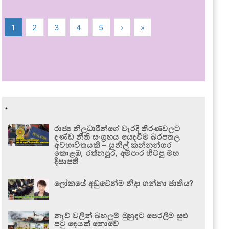
1
2
3
4
5
›
»
.
රාජ්‍ය නිලධාරීන්ගේ වැරදි තීරණවලට
දණ්ඩ නීති සංග්‍රහය යෙදවීම බරපතල
අවභාවිතයකි – සුනිල් කන්නන්ගර
කොළඹ, රත්නපුර, අම්පාර හිටපු මහ
දිසාපති
ලෝකයේ අඩුවෙන්ම නිදා ගන්නා ජාතිය?
නැව් වලින් බහලුම් මුහුදට පෙරලීම සුළු
පටු දෙයක් නොවේ