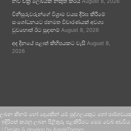
නව චක්‍ර ලේඛයක් නිකුත් කරයි
August 8, 2026
විනිසුරුවරුන්ගේ විශ්‍රාම වයස දීර්ඝ කිරීමේ
සංශෝධනයට ජනමත විචාරණයක් අවශ්‍ය
වුවහොත් ඊට සූදානම්
August 8, 2026
අද දිනයේ පළාත් කිහිපයකට වැසි
August 8,
2026
 ලබන කිනම් හෝ දෙයකින් යම් පුද්ගලයකුට හෝ පාර්ශවයකට
දිරිපත් කරනු ලබන පිළිතුරු පළකිරීමට මෙම වෙබ් අඩවිය ආච
 |
Design & develop by AmpleThemes