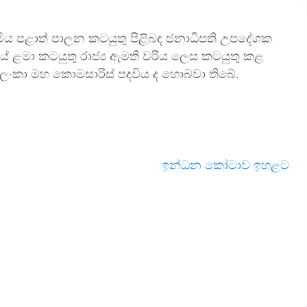
ය පළාත් පාලන කටයුතු පිළිබඳ ජනාධිපති උපදේශක
ේ ළමා කටයුතු රාජ්‍ය ඇමති වරිය ලෙස කටයුතු කළ
 ලංකා මහ කොමසාරිස් පදවිය ද හොබවා තිබේ.
ඉන්ධන කෝටාව ඉහළට