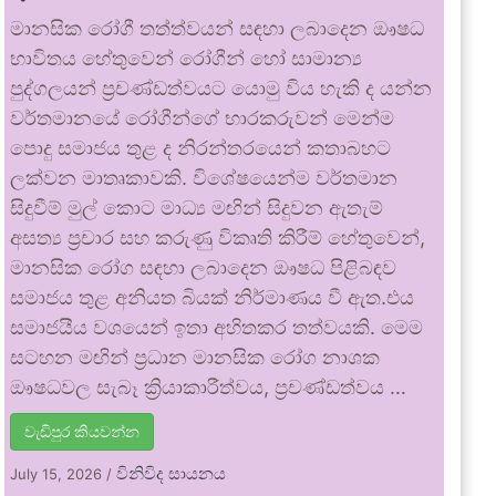
මානසික රෝගී තත්ත්වයන් සඳහා ලබාදෙන ඖෂධ
භාවිතය හේතුවෙන් රෝගීන් හෝ සාමාන්‍ය
පුද්ගලයන් ප්‍රචණ්ඩත්වයට යොමු විය හැකි ද යන්න
වර්තමානයේ රෝගීන්ගේ භාරකරුවන් මෙන්ම
පොදු සමාජය තුළ ද නිරන්තරයෙන් කතාබහට
ලක්වන මාතෘකාවකි. විශේෂයෙන්ම වර්තමාන
සිදුවීම් මුල් කොට මාධ්‍ය මඟින් සිදුවන ඇතැම්
අසත්‍ය ප්‍රචාර සහ කරුණු විකෘති කිරීම් හේතුවෙන්,
මානසික රෝග සඳහා ලබාදෙන ඖෂධ පිළිබඳව
සමාජය තුළ අනියත බියක් නිර්මාණය වී ඇත.එය
සමාජයීය වශයෙන් ඉතා අහිතකර තත්වයකි. මෙම
සටහන මඟින් ප්‍රධාන මානසික රෝග නාශක
ඖෂධවල සැබෑ ක්‍රියාකාරීත්වය, ප්‍රචණ්ඩත්වය …
වැඩිපුර කියවන්න
විනිවිද සායනය
July 15, 2026
/