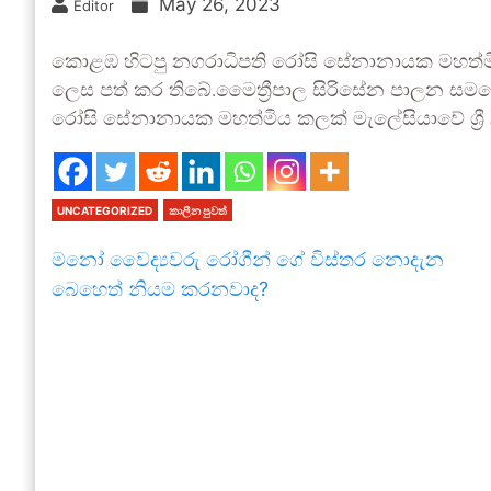
May 26, 2023
Editor
කොළඹ හිටපු නගරාධිපති රෝසි සේනානායක මහත්මි
ලෙස පත් කර තිබේ.මෛත්‍රීපාල සිරිසේන පාලන සමය
රෝසි සේනානායක මහත්මිය කලක් මැලේසියාවේ ශ්‍රී
UNCATEGORIZED
කාලීන පුවත්
මනෝ වෛද්‍යවරු රෝගීන් ගේ විස්තර නොදැන
බෙහෙත් නියම කරනවාද?