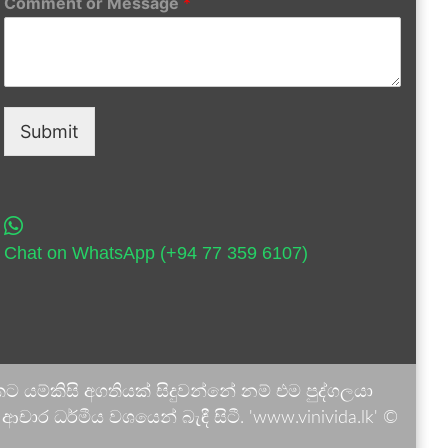
Comment or Message
*
Submit
Chat on WhatsApp (+94 77 359 6107)
 යම්කිසි අගතියක් සිදුවන්නේ නම් එම පුද්ගලයා
ාර ධර්මීය වශයෙන් බැඳී සිටී. 'www.vinivida.lk' ©