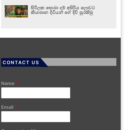
සිරිලක සොබා දම් අසිරිය ලොවට
කියාපාන දිවියන් ගේ දිවි සුරකිමු
CONTACT US
Name
*
Email
*