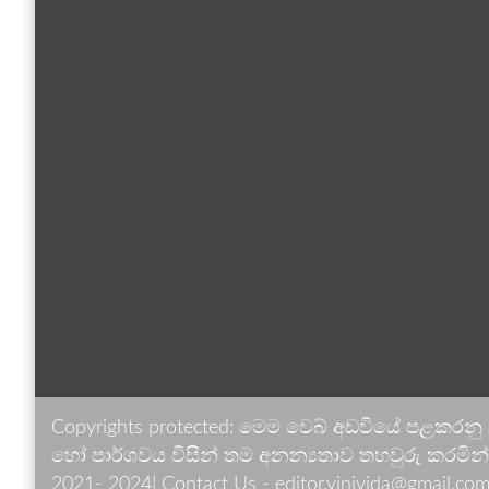
Copyrights protected: මෙම වෙබ් අඩවියේ පළකරනු
හෝ පාර්ශවය විසින් තම අනන්‍යතාව තහවුරු කරමින් ඉ
2021- 2024| Contact Us - editor.vinivida@gmail.com