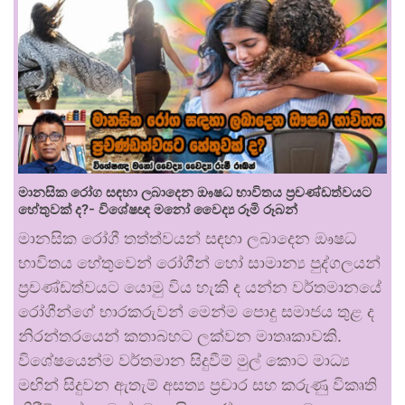
මානසික රෝග සඳහා ලබාදෙන ඖෂධ භාවිතය ප්‍රචණ්ඩත්වයට
හේතුවක් ද?- විශේෂඥ මනෝ වෛද්‍ය රූමි රූබන්
මානසික රෝගී තත්ත්වයන් සඳහා ලබාදෙන ඖෂධ
භාවිතය හේතුවෙන් රෝගීන් හෝ සාමාන්‍ය පුද්ගලයන්
ප්‍රචණ්ඩත්වයට යොමු විය හැකි ද යන්න වර්තමානයේ
රෝගීන්ගේ භාරකරුවන් මෙන්ම පොදු සමාජය තුළ ද
නිරන්තරයෙන් කතාබහට ලක්වන මාතෘකාවකි.
විශේෂයෙන්ම වර්තමාන සිදුවීම් මුල් කොට මාධ්‍ය
මඟින් සිදුවන ඇතැම් අසත්‍ය ප්‍රචාර සහ කරුණු විකෘති