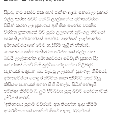
සිවුර, කළු කෝට් එක හෝ ජාතික ඇඳුම නොබලා ප්‍රහාර
එල්ල කරන බවට කේ.ඩී ලාල්කාන්ත අමාත්‍යවරයා
විසින් කරන ලද ප්‍රකාශය අනීතික මෙන්ම වගකීම්
විරහිත ප්‍රකාශයක් බව පූජ්‍ය උලපනේ සුමංගල හිමියෝ
පවසති.උන්වහන්සේ පෙන්වා දෙන්නේ ලාල්කාන්ත
අමාත්‍යවරයාගේ මෙම හැසිරීම තුළින් නීතියට,
ශාසනයට සේම ජාතියටම තර්ජනයක් එල්ල වන
බවයි.ලාල්කාන්ත අමාත්‍යවරයා මෙවැනි ප්‍රකාශ සිදු
කරන්නේ පියවි සිහි බුද්ධියෙන්ද යන්න පිළිබඳව
සැකයක් මතුවන බව පැවසූ උලපනේ සුමංගල හිමියෝ,
අමාත්‍යවරයා පොදු රැස්වීමක කතා කිරීමට පෙර ඔහු
කිසියම් පානයක් ගෙන සිහි විකල්ව සිටින්නේදැයි
පරීක්ෂා කිරීමට බැලුම් පිම්බවිය යුතු බවට යෝජනාවක්
ඉදිරිපත් කරති.
“ඉතිහාසය පුරාම චීවරයට අත තියන්න ආපු කිසිම
අධාර්මිකයෙක් යහතින් ගියේ නැහැ. ඔවුන්ගේ