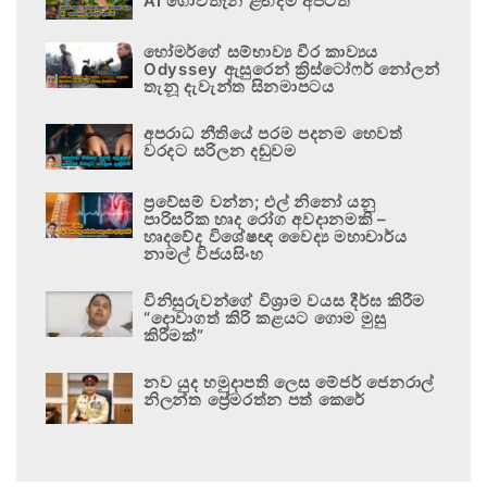
AI ගොවිතැන ළඟදීම අපටත්
හෝමර්ගේ සම්භාව්‍ය වීර කාව්‍යය
Odyssey ඇසුරෙන් ක්‍රිස්ටෝෆර් නෝලන්
තැනූ දැවැන්ත සිනමාපටය
අපරාධ නීතියේ පරම පදනම හෙවත්
වරදට සරිලන දඬුවම
ප්‍රවේසම් වන්න; එල් නිනෝ යනු
පාරිසරික හෘද රෝග අවදානමකි –
හෘදවේද විශේෂඥ වෛද්‍ය මහාචාර්ය
නාමල් විජයසිංහ
විනිසුරුවන්ගේ විශ්‍රාම වයස දීර්ඝ කිරීම
“දොවාගත් කිරි කළයට ගොම මුසු
කිරීමක්”
නව යුද හමුදාපති ලෙස මේජර් ජෙනරාල්
නිලන්ත ප්‍රේමරත්න පත් කෙරේ