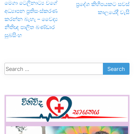
මෙගා ටෙලිනාට්‍ය වගේ
ප්‍රදේශ කිහිපයකට සවස්
අධ්‍යාපන ප්‍රතිසංස්කරණ
කාලයේදී වැසි
කරන්න බැහැ – වෛද්‍ය
නීතිඥ පාලිත බණ්ඩාර
සුබසිංහ