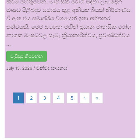
කිරීම් හේතුවෙන්, මානසික රෝග සඳහා ලබාදෙන
ඖෂධ පිළිබඳව සමාජය තුළ අනියත බියක් නිර්මාණය
වී ඇත.එය සමාජයීය වශයෙන් ඉතා අහිතකර
තත්වයකි. මෙම සටහන මඟින් ප්‍රධාන මානසික රෝග
නාශක ඖෂධවල සැබෑ ක්‍රියාකාරීත්වය, ප්‍රචණ්ඩත්වය
…
වැඩිපුර කියවන්න
විනිවිද සායනය
July 15, 2026
/
1
2
3
4
5
›
»