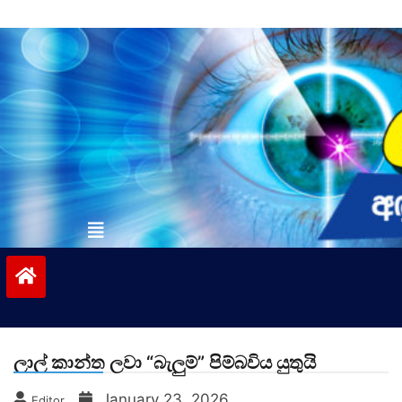
Skip
to
content
vinivida.lk
ලාල් කාන්ත ලවා “බැලුම්” පිම්බවිය යුතුයි
January 23, 2026
Editor