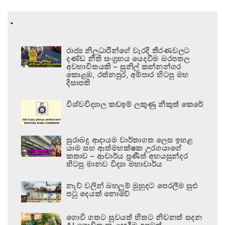
.
රාජ්‍ය නිලධාරීන්ගේ වැරදි තීරණවලට
දණ්ඩ නීති සංග්‍රහය යෙදවීම බරපතල
අවභාවිතයකි – සුනිල් කන්නන්ගර
කොළඹ, රත්නපුර, අම්පාර හිටපු මහ
දිසාපති
විශ්වවිද්‍යාල කඩඉම් ලකුණු නිකුත් කෙරේ
සුරාබදු ආදායම වාර්තාගත ලෙස ඉහළ
යාම සහ ආත්මභක්ෂක උරගයාගේ
කතාව – ආචාර්ය ප්‍රණීත් අභයසුන්දර
හිටපු මානව විද්‍යා මහාචාර්ය
නැව් වලින් බහලුම් මුහුදට පෙරලීම සුළු
පටු දෙයක් නොවේ
ගොවි ගතට සුවයත් හිතට නිවනත් සදන