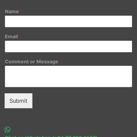
Name
*
Email
*
Comment or Message
*
Submit