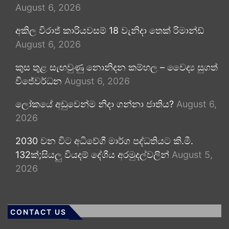
August 6, 2026
අකිල විරාජ් කාරියවසම් 18 වැනිදා තෙක් රිමාන්ඩ්
August 6, 2026
කුස තුළ සැඟවුණු නොනිදන කම්හල – වෛද්‍ය සුගත්
විජේවර්ධන
August 6, 2026
ලෝකයේ අඩුවෙන්ම නිදා ගන්නා ජාතිය?
August 6,
2026
2030 වන විට අධිවේගී මාර්ග පද්ධතියට කි.මී.
132ක්;සියලු වියදම් දේශීය අරමුදල්වලින්
August 5,
2026
CONTACT US