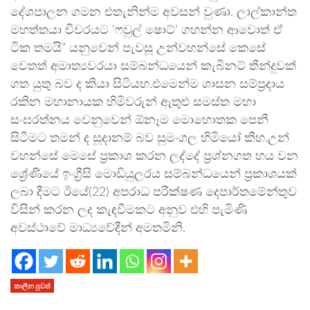
දේශපාලන ගමන එතැනින්ම අවසන් වුණා. ලාල්කාන්ත
මහත්තයා චීවරයට ‘ෆවුල් ෂොට්’ ගහන්න ආවොත් ඒ
ටික තමයි” යනුවෙන් පැවසූ උන්වහන්සේ කෙසේ
වෙතත් අමාත්‍යවරයා සම්බන්ධයෙන් කැබිනට් තීන්දුවක්
ගත යුතු බව ද කියා සිටියහ.එමෙන්ම ශාසන සම්ප්‍රදාය
රකින මහානායක හිමිවරුන් ඇතුළු සමස්ත මහා
සංඝරත්නය වෙනුවෙන් ඕනෑම මොහොතක පෙනී
සිටීමට තමන් ද සූදානම් බව සුමංගල හිමියෝ කීහ.උන්
වහන්සේ මෙසේ ප්‍රකාශ කරන ලද්දේ ප්‍රශ්නගත හය වන
ශ්‍රේණියේ ඉංග්‍රීසි මොඩියුලරය සම්බන්ධයෙන් ප්‍රකාශයක්
ලබා දීමට ඊයේ(22) අපරාධ පරීක්ෂණ දෙපාර්තමේන්තුව
විසින් කරන ලද කැඳවීමකට අනුව එහි පැමිණි
අවස්ථාවේ මාධ්‍යවේදීන් අමතමිනි.
කාලීන පුවත්