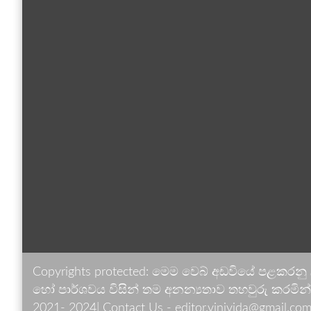
Copyrights protected: මෙම වෙබ් අඩවියේ පළකරනු
හෝ පාර්ශවය විසින් තම අනන්‍යතාව තහවුරු කරමින් ඉ
2021- 2024| Contact Us - editor.vinivida@gmail.com