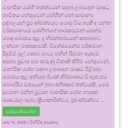
මානසික රෝගී තත්ත්වයන් සඳහා ලබාදෙන ඖෂධ
භාවිතය හේතුවෙන් රෝගීන් හෝ සාමාන්‍ය
පුද්ගලයන් ප්‍රචණ්ඩත්වයට යොමු විය හැකි ද යන්න
වර්තමානයේ රෝගීන්ගේ භාරකරුවන් මෙන්ම
පොදු සමාජය තුළ ද නිරන්තරයෙන් කතාබහට
ලක්වන මාතෘකාවකි. විශේෂයෙන්ම වර්තමාන
සිදුවීම් මුල් කොට මාධ්‍ය මඟින් සිදුවන ඇතැම්
අසත්‍ය ප්‍රචාර සහ කරුණු විකෘති කිරීම් හේතුවෙන්,
මානසික රෝග සඳහා ලබාදෙන ඖෂධ පිළිබඳව
සමාජය තුළ අනියත බියක් නිර්මාණය වී ඇත.එය
සමාජයීය වශයෙන් ඉතා අහිතකර තත්වයකි. මෙම
සටහන මඟින් ප්‍රධාන මානසික රෝග නාශක
ඖෂධවල සැබෑ ක්‍රියාකාරීත්වය, ප්‍රචණ්ඩත්වය …
වැඩිපුර කියවන්න
විනිවිද සායනය
July 15, 2026
/