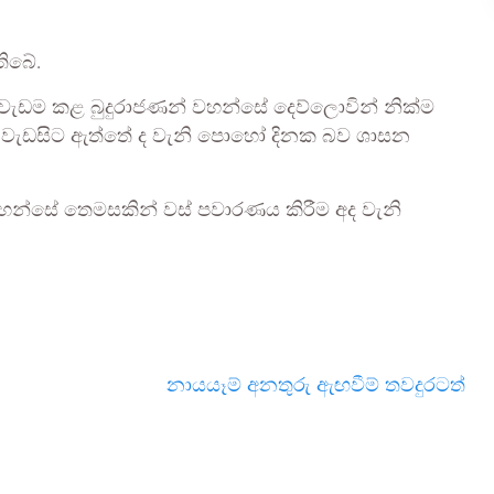
ිබේ.
වැඩම කළ බුදුරාජණන් වහන්සේ දෙව්ලොවින් නික්ම
් වැඩසිට ඇත්තේ ද වැනි පොහෝ දිනක බව ශාසන
වහන්සේ තෙමසකින් වස් පවාරණය කිරීම අද වැනි
නායයෑම් අනතුරු ඇඟවීම් තවදුරටත්