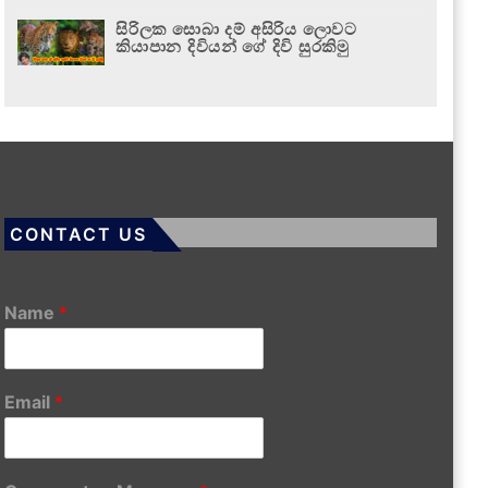
සිරිලක සොබා දම් අසිරිය ලොවට
කියාපාන දිවියන් ගේ දිවි සුරකිමු
CONTACT US
Name
*
Email
*