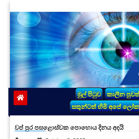
Skip
to
content
vinivida.lk
මුල් පිටුව
කාලීන පුවත
සතුන්ටත් හිමි අපේ ලෝ
වප් පුර පසළොස්වක පොහොය දිනය අදයි