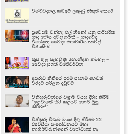
විශ්වවිද්‍යාල කඩඉම් ලකුණු නිකුත් කෙරේ
ප්‍රවේසම් වන්න; එල් නිනෝ යනු පාරිසරික
හෘද රෝග අවදානමකි – හෘදවේද
විශේෂඥ වෛද්‍ය මහාචාර්ය නාමල්
විජයසිංහ
කුස තුළ සැඟවුණු නොනිදන කම්හල –
වෛද්‍ය සුගත් විජේවර්ධන
අපරාධ නීතියේ පරම පදනම හෙවත්
වරදට සරිලන දඬුවම
විනිසුරුවන්ගේ විශ්‍රාම වයස දීර්ඝ කිරීම
“දොවාගත් කිරි කළයට ගොම මුසු
කිරීමක්”
විනිසුරු විශ්‍රාම වයස දිගු කිරීමේ 22
ව්‍යවස්ථා සංශෝධනයට මහා
නාහිමිවරුන්ගෙන් විරෝධයක් නෑ