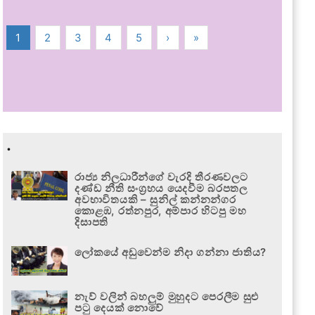
1
2
3
4
5
›
»
.
රාජ්‍ය නිලධාරීන්ගේ වැරදි තීරණවලට
දණ්ඩ නීති සංග්‍රහය යෙදවීම බරපතල
අවභාවිතයකි – සුනිල් කන්නන්ගර
කොළඹ, රත්නපුර, අම්පාර හිටපු මහ
දිසාපති
ලෝකයේ අඩුවෙන්ම නිදා ගන්නා ජාතිය?
නැව් වලින් බහලුම් මුහුදට පෙරලීම සුළු
පටු දෙයක් නොවේ