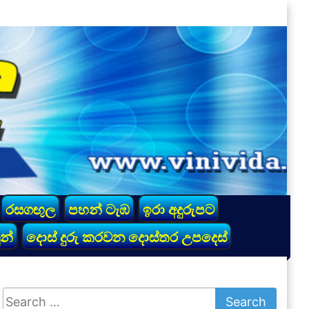
රසගඟුල
පහන් ටැඹ
ඉරා අදුරුපට
න්
දොස් දුරු කරවන දොස්තර උපදෙස්