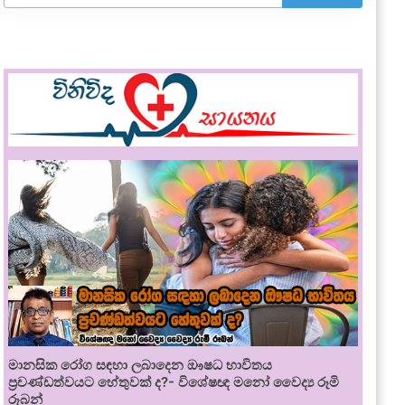
මානසික රෝග සඳහා ලබාදෙන ඖෂධ භාවිතය
ප්‍රචණ්ඩත්වයට හේතුවක් ද?- විශේෂඥ මනෝ වෛද්‍ය රූමි
රූබන්