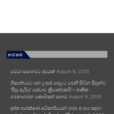
නවතම
මෙටා සමාගමට දඩයක්
August 8, 2026
ශිෂ්‍යත්වයට සහ උසස් පෙළට පෙනී සිටින සිසුන්ට
‘සිසු සැරිය’ සේවාව ක්‍රියාත්මකයි – ජාතික
ගමනාගමන කොමිෂන් සභාව
August 8, 2026
දත්ත ආරක්ෂණ අධිකාරියෙන් රාජ්‍ය අංශය සඳහා