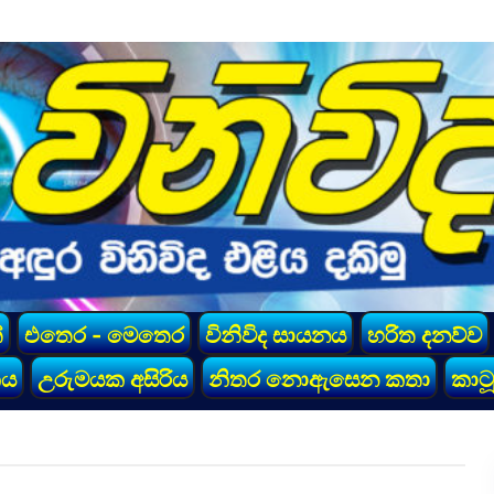
්
එතෙර - මෙතෙර
විනිවිද සායනය
හරිත දනව්ව
කය
උරුමයක අසිරිය
නිතර නොඇසෙන කතා
කාටූ