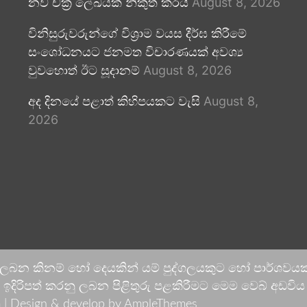
නව චක්‍ර ලේඛයක් නිකුත් කරයි
August 8, 2026
විනිසුරුවරුන්ගේ විශ්‍රාම වයස දීර්ඝ කිරීමේ
සංශෝධනයට ජනමත විචාරණයක් අවශ්‍ය
වුවහොත් ඊට සූදානම්
August 8, 2026
අද දිනයේ පළාත් කිහිපයකට වැසි
August 8,
2026
 ලබන කිනම් හෝ දෙයකින් යම් පුද්ගලයකුට හෝ පාර්ශවයකට
දිරිපත් කරනු ලබන පිළිතුරු පළකිරීමට මෙම වෙබ් අඩවිය ආච
 |
Design & develop by AmpleThemes