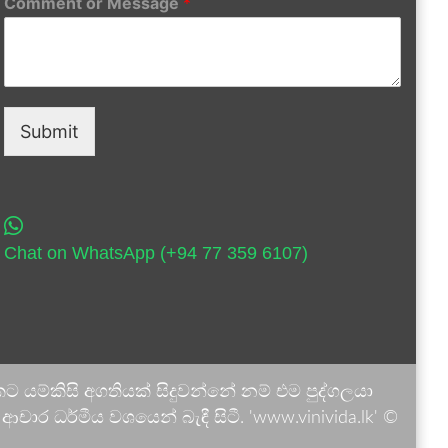
Comment or Message
*
Submit
Chat on WhatsApp (+94 77 359 6107)
 යම්කිසි අගතියක් සිදුවන්නේ නම් එම පුද්ගලයා
ාර ධර්මීය වශයෙන් බැඳී සිටී. 'www.vinivida.lk' ©