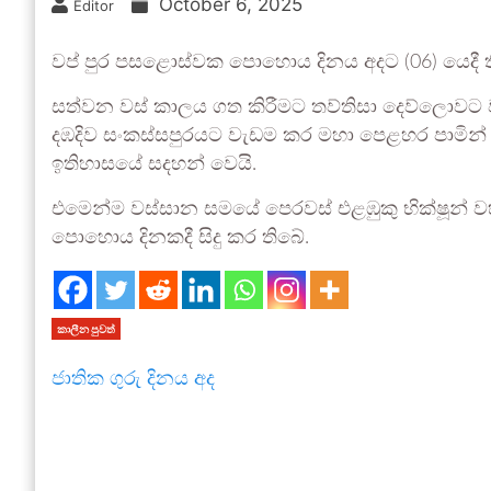
October 6, 2025
Editor
වප් පුර පසළොස්වක පොහොය දිනය අදට (06) යෙදී ත
සත්වන වස් කාලය ගත කිරීමට තව්තිසා දෙව්ලොවට 
දඹදිව සංකස්සපුරයට වැඩම කර මහා පෙළහර පාමින
ඉතිහාසයේ සදහන් වෙයි.
එමෙන්ම වස්සාන සමයේ පෙරවස් එළඹුකු භික්ෂූන් 
පොහොය දිනකදී සිදු කර තිබේ.
කාලීන පුවත්
ජාතික ගුරු දිනය අද