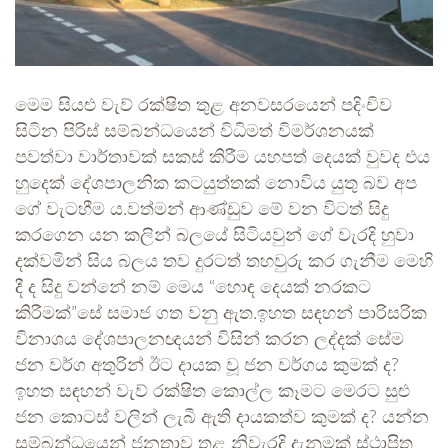
මෙම සියළු වැව් රක්ෂිත තුළ අනවසරයෙන් පදිංචිව
සිටින පිරිස් සම්බන්ධයෙන් විධිමත් විමර්ශනයක්
පවත්වා වාර්තාවක් සකස් කිරීම යහපත් දෙයක් වුවද එය
හුදෙක් දේශපාලනික කටයුත්තක් නොවිය යුතු බව අප
ගේ වැටහීම ය.වත්මන් ආණ්ඩුව මේ වන විටත් සිදු
කරගෙන යන කලින් බලයේ සිටියවුන් ගේ වැරදි හුවා
දක්වමින් සිය බලය තව දුරටත් තහවුරු කර ගැනීම මෙහි
දී ද සිදු වන්නේ නම් මෙය “හොඳ දෙයක් නරකට
කිරීමක්”සේ සමාජ ගත වනු ඇත.ඉහත සඳහන් පාරිසරික
විනාශය දේශපාලනඥයන් විසින් කරන ලද්දක් සේම
ජන වර්ග අතුරින් ඊට දායක වූ ජන වර්ගය කුමක් ද?
ඉහත සඳහන් වැව් රක්ෂිත කොල්ල කෑමට මෙරට සුළු
ජන කොටස් වලින් ලැබී ඇති දායකත්ව කුමක් ද? යන්න
සම්බන්ධයෙන් ජනතාව තුළ නිවැරදි දැනුමක් ස්ථාපිත