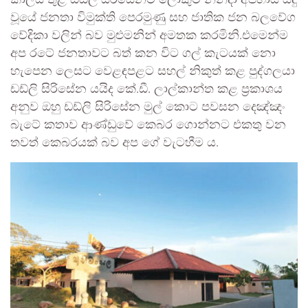
වූයේ ජනතා විමුක්ති පෙරමුණු සහ ජාතික ජන බලවේග
වේදිකා වලින් බව මුළුමනින් අමතක කරමිනි.එමෙන්ම
අප රටේ ජනතාවට බත් කන විට ගල් කැටයක් නො
හැපෙන ලෙසට වෙළඳපළට සහල් නිකුත් කළ පුද්ගලයා
ඩඩ්ලි සිරිසේන යයිද කේ.ඩී. ලාල්කාන්ත කළ ප්‍රකාශය
අනුව ඔහු ඩඩ්ලි සිරිසේන මුල් කොට පවසන දෙඤ්ඤං
බැටේ කතාව ආණ්ඩුවේ කෙබර ගොන්නට එකතු වන
තවත් කෙබරයක් බව අප ගේ වැටහීම ය.