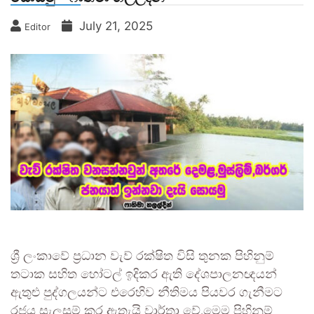
July 21, 2025
Editor
ශ්‍රී ලංකාවේ ප්‍රධාන වැව් රක්ෂිත විසි තුනක පිහිනුම්
තටාක සහිත හෝටල් ඉදිකර ඇති දේශපාලනඥයන්
ඇතුළු පුද්ගලයන්ට එරෙහිව නීතිමය පියවර ගැනීමට
රජය සැලසුම් කර ඇතැයි වාර්තා වේ.මෙම පිහිනුම්