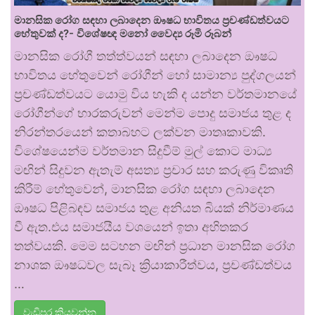
මානසික රෝග සඳහා ලබාදෙන ඖෂධ භාවිතය ප්‍රචණ්ඩත්වයට
හේතුවක් ද?- විශේෂඥ මනෝ වෛද්‍ය රූමි රූබන්
මානසික රෝගී තත්ත්වයන් සඳහා ලබාදෙන ඖෂධ
භාවිතය හේතුවෙන් රෝගීන් හෝ සාමාන්‍ය පුද්ගලයන්
ප්‍රචණ්ඩත්වයට යොමු විය හැකි ද යන්න වර්තමානයේ
රෝගීන්ගේ භාරකරුවන් මෙන්ම පොදු සමාජය තුළ ද
නිරන්තරයෙන් කතාබහට ලක්වන මාතෘකාවකි.
විශේෂයෙන්ම වර්තමාන සිදුවීම් මුල් කොට මාධ්‍ය
මඟින් සිදුවන ඇතැම් අසත්‍ය ප්‍රචාර සහ කරුණු විකෘති
කිරීම් හේතුවෙන්, මානසික රෝග සඳහා ලබාදෙන
ඖෂධ පිළිබඳව සමාජය තුළ අනියත බියක් නිර්මාණය
වී ඇත.එය සමාජයීය වශයෙන් ඉතා අහිතකර
තත්වයකි. මෙම සටහන මඟින් ප්‍රධාන මානසික රෝග
නාශක ඖෂධවල සැබෑ ක්‍රියාකාරීත්වය, ප්‍රචණ්ඩත්වය
…
වැඩිපුර කියවන්න