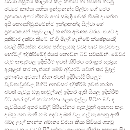
වරයා පසුගිය කාලයේ කල කතාව හා ජවිපෙ හිටපු
මධ්‍යම කාරක සභික ඉන්ද්‍රානන්ද සිල්වා ගේ මෙම
ප්‍රකාශය අතර කිනම් හෝ සබැඳියාවක් තිබේ ද යන්න
අපි නොදනිමු.එමෙන්ම ඉන්ද්‍රානන්ද සිල්වා ගේ
ප්‍රකාශයෙන් පසුව ලාල් කාන්ත අමාත්‍ය වරයා එයට ද
ප්‍රතිචාර දක්වා තිබේ. ඒ වී මිලදී ගැනීමේ ක්ෂේත්‍රයේදී
ඩඩ්ලි සිරිසේන අවශ්‍ය පුද්ගලයකු වුවද වැව් තාවුළුවල
හෝටල් ඉදිකිරීමේදී එසේ නොවන බව පවසමිනි. මෙවර
වැව් තාවුළුවල ඉදිකිරීම් ඉවත් කිරීමට පරාක්‍රම සමුද්‍රය
ඇතුළත් කර නැත්තේ මෙම අදියරට වෙන් කර මුදල්
ප‍්‍රමාණය අවසන් නිසා බවත් ඉදිරියේදී සියලුම
වැව්තාවුළුවල පිහිටි අනවසර ඉදිකිරීම් ඉවත් කරන
බවත් පැවසූ ඔහු තාවුල්ලේ ඉදිකර ඇති සියලු ඉදිකිරීම්
ඊට පෙර ඉවත් කරගන්නා ලෙස ඉල්ලා සිටින බව ද
පැවසීය.ඒ අතර ඩඩ්ලි සිරිසේනට ඇතැමුන් අපහාස කළ
ද ඔහු නොමැති නම් අදට ද බත් වල ගල් හැපෙනු ඇති
බවද ලාල් කාන්ත අමාත්‍ය වරයා කියා සිටියේ ගතවූ
කාලය තුළ ඩඩ්ලි සිරිසේනට ලොකුම නින්දා අපහාස සිදු