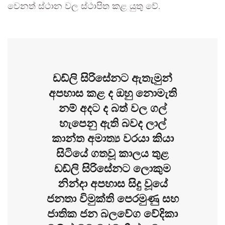
වෙනත් ස්ථාන වල ස්ථාපිත කළ යුතු වේ.
ඩඩ්ලි සිරිසේනට ඇතැමුන්
අපහාස කළ ද ඔහු නොමැති
නම් අදට ද බත් වල ගල්
හැපෙනු ඇති බවද ලාල්
කාන්ත අමාත්‍ය වරයා කියා
සිටියේ ගතවූ කාලය තුළ
ඩඩ්ලි සිරිසේනට ලොකුම
නින්දා අපහාස සිදු වූයේ
ජනතා විමුක්ති පෙරමුණු සහ
ජාතික ජන බලවේග වේදිකා