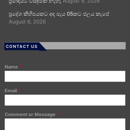
ප්‍රමාදයට විසඳුමක් නැහැ
August 6, 2026
ප්‍රදේශ කිහිපයකට අද පැය 05කට ජලය කැපේ
August 6, 2026
CONTACT US
Name
*
Email
*
Comment or Message
*