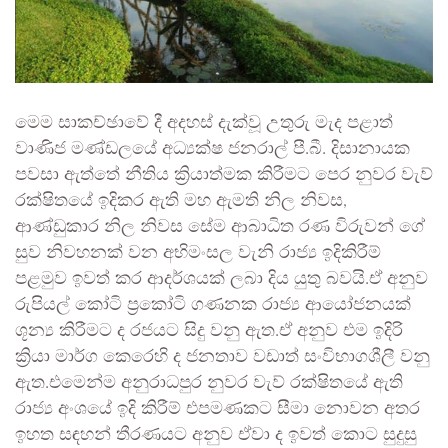
මෙම සාකච්ඡාවේ දී අදහස් දැක්වූ උතුරු මැද පළාත්
වාණිජ මණ්ඩලයේ අධ්‍යක්ෂ ජනරාල් පී.බී. දිසානායක
පවසා ඇත්තේ නීතිය ක්‍රියාත්මක කිරීමට පෙර නුවර වැව්
රක්ෂිතයේ ඉදිකර ඇති මහ ඇමති නිල නිවස,
ආණ්ඩුකාර නිල නිවස සේම ආබාධිත රණ විරුවන් ගේ
සුව නිවහනක් වන අභිමංසල වැනි රාජ්‍ය ඉදිකිරීම්
පළමුව ඉවත් කර ආදර්ශයක් ලබා දිය යුතු බවයි.ඒ අනුව
රුපියල් කෝටි ප්‍රකෝටි ගණනක රාජ්‍ය ආයෝජනයක්
ශූන්‍ය කිරීමට ද රජයට සිදු වනු ඇත.ඒ අනුව එම ඉදිරි
ක්‍රියා මාර්ග කෙරෙහි ද ජනතාව වඩාත් සංවිභාගශීලී වනු
ඇත.එමෙන්ම අනුරාධපුර නුවර වැව් රක්ෂිතයේ ඇති
රාජ්‍ය අංශයේ ඉදි කිරීම් එපමණකට සීමා නොවන අතර
ඉහත සඳහන් තීරණයට අනුව ඒවා ද ඉවත් කොට සුදුසු