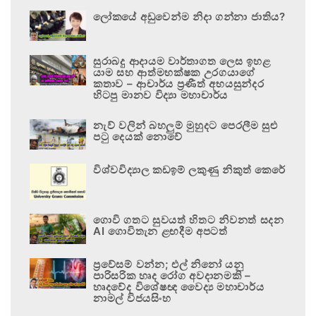
ලෝකයේ අඩුවෙන්ම නිදා ගන්නා ජාතිය?
සුරාබදු ආදායම වාර්තාගත ලෙස ඉහළ
යාම සහ ආත්මභක්ෂක උරගයාගේ
කතාව – ආචාර්ය ප්‍රණීත් අභයසුන්දර
හිටපු මානව විද්‍යා මහාචාර්ය
නැව් වලින් බහලුම් මුහුදට පෙරලීම සුළු
පටු දෙයක් නොවේ
විශ්වවිද්‍යාල කඩඉම් ලකුණු නිකුත් කෙරේ
ගොවි ගතට සුවයත් හිතට නිවනත් සදන
AI ගොවිතැන ළඟදීම අපටත්
ප්‍රවේසම් වන්න; එල් නිනෝ යනු
පාරිසරික හෘද රෝග අවදානමකි –
හෘදවේද විශේෂඥ වෛද්‍ය මහාචාර්ය
නාමල් විජයසිංහ