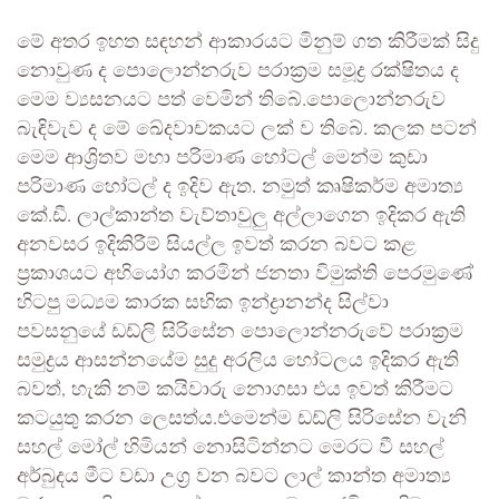
මේ අතර ඉහත සඳහන් ආකාරයට මිනුම් ගත කිරීමක් සිදු
නොවුණ ද පොලොන්නරුව පරාක්‍රම සමූද්‍ර රක්ෂිතය ද
මෙම ව්‍යසනයට පත් වෙමින් තිබේ.පොලොන්නරුව
බැඳිවැව ද මේ ඛේදවාචකයට ලක් ව තිබේ. කලක පටන්
මෙම ආශ්‍රිතව මහා පරිමාණ හෝටල් මෙන්ම කුඩා
පරිමාණ හෝටල් ද ඉදිව ඇත. නමුත් කෘෂිකර්ම අමාත්‍ය
කේ.ඩී. ලාල්කාන්ත වැව්තාවුලු අල්ලාගෙන ඉදිකර ඇති
අනවසර ඉදිකිරීම් සියල්ල ඉවත් කරන බවට කළ
ප්‍රකාශයට අභියෝග කරමින් ජනතා විමුක්ති පෙරමුණේ
හිටපු මධ්‍යම කාරක සභික ඉන්ද්‍රානන්ද සිල්වා
පවසනුයේ ඩඩ්ලි සිරිසේන පොලොන්නරුවේ පරාක්‍රම
සමුද්‍රය ආසන්නයේම සුදු අරලිය හෝටලය ඉදිකර ඇති
බවත්, හැකි නම් කයිවාරු නොගසා එය ඉවත් කිරීමට
කටයුතු කරන ලෙසත්ය.එමෙන්ම ඩඩ්ලි සිරිසේන වැනි
සහල් මෝල් හිමියන් නොසිටින්නට මෙරට වී සහල්
අර්බුදය මීට වඩා උග්‍ර වන බවට ලාල් කාන්ත අමාත්‍ය