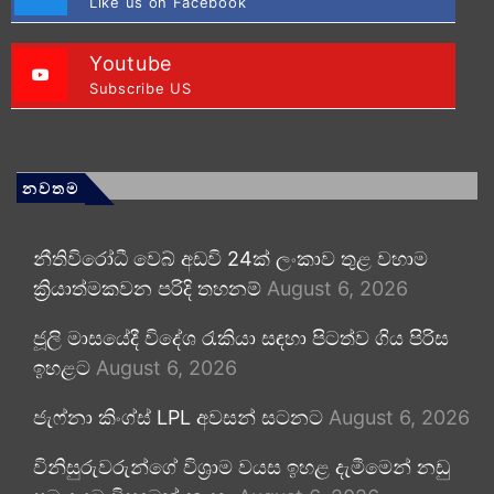
Like us on Facebook
Youtube
Subscribe US
නවතම
නීතිවිරෝධී වෙබ් අඩවි 24ක් ලංකාව තුළ වහාම
ක්‍රියාත්මකවන පරිදි තහනම්
August 6, 2026
ජූලි මාසයේදී විදේශ රැකියා සඳහා පිටත්ව ගිය පිරිස
ඉහළට
August 6, 2026
ජැෆ්නා කිංග්ස් LPL අවසන් සටනට
August 6, 2026
විනිසුරුවරුන්ගේ විශ්‍රාම වයස ඉහළ දැමීමෙන් නඩු