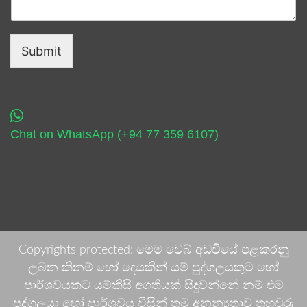
Submit
Chat on WhatsApp (+94 77 359 6107)
Copyrights protected: මෙම වෙබ් අඩවියේ පළකරනු
ලබන කිනම් හෝ දෙයකින් යම් පුද්ගලයකුට හෝ
පාර්ශවයකට යම්කිසි අගතියක් සිදුවන්නේ නම් එම
පුද්ගලයා හෝ පාර්ශවය විසින් තම අනන්‍යතාව තහවුරු