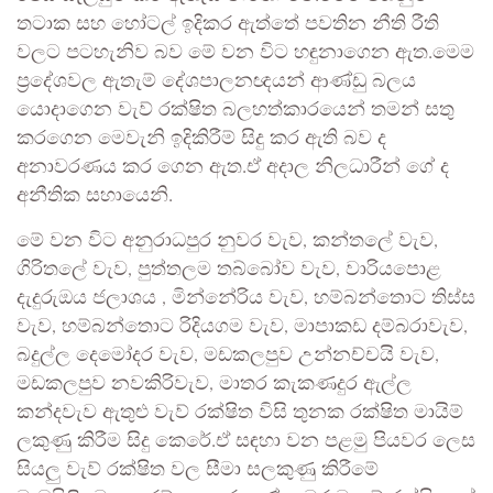
තටාක සහ හෝටල් ඉදිකර ඇත්තේ පවතින නීති රීති
වලට පටහැනිව බව මේ වන විට හඳුනාගෙන ඇත.මෙම
ප්‍රදේශවල ඇතැම් දේශපාලනඥයන් ආණ්ඩු බලය
යොදාගෙන වැව් රක්ෂිත බලහත්කාරයෙන් තමන් සතු
කරගෙන මෙවැනි ඉදිකිරීම් සිදු කර ඇති බව ද
අනාවරණය කර ගෙන ඇත.ඒ අදාල නිලධාරීන් ගේ ද
අනීතික සහායෙනි.
මේ වන විට අනුරාධපුර නුවර වැව, කන්තලේ වැව,
ගිරිතලේ වැව, පුත්තලම තබ්බෝව වැව, වාරියපොළ
දැදුරුඔය ජලාශය , මින්නේරිය වැව, හම්බන්තොට තිස්ස
වැව, හම්බන්තොට රිදියගම වැව, මාපාකඩ දම්බරාවැව,
බදුල්ල දෙමෝදර වැව, මඩකලපුව උන්නච්චයි වැව,
මඩකලපුව නවකිරිවැව, මාතර කැකණදුර ඇල්ල
කන්දවැව ඇතුළු වැව් රක්ෂිත විසි තුනක රක්ෂිත මායිම්
ලකුණු කිරීම සිදු කෙරේ.ඒ සඳහා වන පළමු පියවර ලෙස
සියලු වැව් රක්ෂිත වල සීමා සලකුණු කිරීමේ