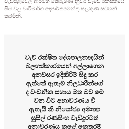
වැඩපිළිවෙල ආරම්භ කෙරුණේ නුවර වැවේ රක්ෂිතයේ
සීමාවල වාරිමාර්ග දෙපාර්තමේන්තු සලකුණ සටහන්
කරමිනි.
වැව් රක්ෂිත දේශපාලනඥයින්
බලහත්කාරයෙන් අල්ලාගෙන
අනවසර ඉදිකිරීම් සිදු කර
ඇත්තේ ඇතැම් නිලධාරීන්ගේ
ද වංචනික සහාය මත බව මේ
වන විට අනාවරණය වී
ඇතැයි කී නියෝජ්‍ය අමාත්‍ය
සුසිල් රණසිංහ වැඩිදුරටත්
අනාවරණය කළේ කෙතරම්