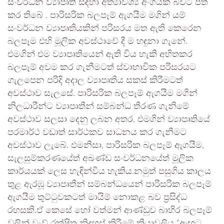
සංවර්ධන ව්‍යාපෘති සඳහා අත්‍යාවශ්‍ය අංගයක් බවට පත්
කර තිබේ . පාරිසරික බලපෑම් ඇගයීම මගින් යම්
සංවර්ධන ව්‍යාපෘතියකින් පරිසරය මත ඇති කෙරෙන
බලපෑම එහි මූලික අවස්ථාවේ දී ම හඳුනා ගැනේ.
එමගින් එම ව්‍යාපෘතියෙන් ඇති විය හැකි අහිතකර
බලපෑම් අවම කර ගැනීමටත් ස්වාභාවික පරිසරයට
ගැලපෙන පරිදි අදාල ව්‍යාපෘතිය සකස් කිරීමටත්
අවස්ථාව සැලසේ. පාරිසරික බලපෑම් ඇගයීම මගින්
නිලධාරීන්ට ව්‍යාපෘතීන් සම්බන්ධ තීරණ ගැනිමේ
අවස්ථාව සලසා දෙනු ලබන අතර, එමගින් ව්‍යාපෘතියේ
පරමාර්ථ වඩාත් සාර්ථකව සාධනය කර ගැනීමට
අවස්ථාව ලැබේ. එමනිසා, පාරිසරික බලපෑම් ඇගයීම,
සැලසුම්කරණයේත් අඛණ්ඩ සංවර්ධනයේත් මූලික
කාර්යයක් ලෙස හැඳින්විය හැකිය.නමුත් පසුගිය කාලය
තුළ ඇරඹූ ව්‍යාපෘතීන් සම්බන්ධයෙන් පාරිසරික බලපෑම්
ඇගයීම තුට්ටුවකටත් මායිම් නොකළ බව ප්‍රසිද්ධ
රහසකි.ඒ කෙසේ හෝ වත්මන් ආණ්ඩුව බාහිර බලපෑම්
වලින් වැව් රක්ෂිත නිදහස් කිරීමේ ක්‍රියාවලිය “ඇඟට