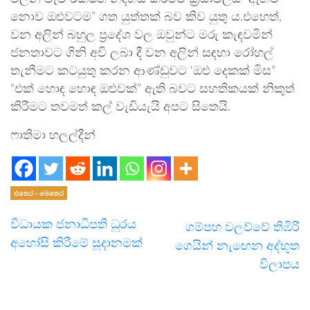
නොව ඔළුවටම” ගත යුත්තක් බව කිව යුතු ය.එහෙත්,
වන අලින් බහුල ප්‍රදේශ වල ඔවුන්ට මරු කැඳවමින්
ජනතාවට ගිනි අවි ලබා දී වන අලින් සඳහා රෝහල්
තැනීමට කටයුතු කරන ආණ්ඩුවට ‘ඔළු දෙකක් මිස”
“එක් හොඳ හොඳ ඔළුවක්” ඇති බවට සහතිකයක් නිකුත්
කිරීමට තවමත් කල් වැඩියැයි අපට සිතෙයි.
ෆාතිමා හලල්දීන්
එතෙර - මෙතෙර
විධායක ජනාධිපති ධුරය
ගම්පහ වලව්වේ තිඹිරි
අහෝසි කිරීමේ සූදානමක්
ගෙයින් නැඟෙන අද්භූත
විලාපය