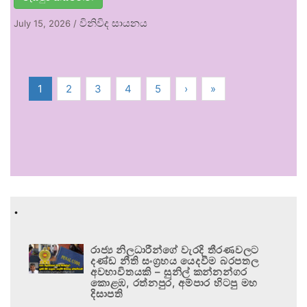
විනිවිද සායනය
July 15, 2026
/
1
2
3
4
5
›
»
.
රාජ්‍ය නිලධාරීන්ගේ වැරදි තීරණවලට
දණ්ඩ නීති සංග්‍රහය යෙදවීම බරපතල
අවභාවිතයකි – සුනිල් කන්නන්ගර
කොළඹ, රත්නපුර, අම්පාර හිටපු මහ
දිසාපති