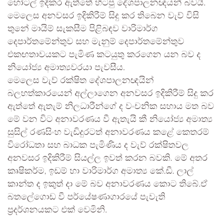
හෝටල් ඉදිකර ඇත්තේ හිටපු දේශපාලනඥයන් බවයි.
මෙලෙස අනවසර ඉදිකිරීම් සිදු කර තිබෙන වැව් විසි
තුනේ මායිම් සැකසීම පිළිබඳව වාරිමාර්ග
දෙපාර්තමේන්තුව සහ මැනුම් දෙපාර්තමේන්තුව
එකඟතාවයකට පැමිණ කටයුතු කරගෙන යන බව ද
නියෝජ්‍ය අමාත්‍යවරයා පැවසීය.
මෙලෙස වැව් රක්ෂිත දේශපාලනඥයින්
බලහත්කාරයෙන් අල්ලාගෙන අනවසර ඉදිකිරීම් සිදු කර
ඇත්තේ ඇතැම් නිලධාරීන්ගේ ද වංචනික සහාය මත බව
මේ වන විට අනාවරණය වී ඇතැයි කී නියෝජ්‍ය අමාත්‍ය
සුසිල් රණසිංහ වැඩිදුරටත් අනාවරණය කළේ කෙතරම්
විරෝධතා සහ බාධක පැමිණිය ද වැව් රක්ෂිතවල
අනවසර ඉදිකිරීම් සියල්ල ඉවත් කරන බවකි. මේ අතර
කෘෂිකර්ම, ඉඩම් හා වාරිමාර්ග අමාත්‍ය කේ.ඩී. ලාල්
කාන්ත ද ඉකුත් දා මේ බව අනාවරණය කොට තිබේ.ඒ
බතලේගොඩ වී පර්යේෂණාගාරයේ පැවැති
ප්‍රදර්ශනයකට එක් වෙමිනි.