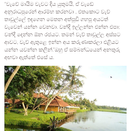
“වැවේ මායිම වැවට දිය යුතුමයි, ඒ වැඩේ
අනුරාධපුරෙන් ආරම්භ කරනවා , එතකොට වැව්
තාවුල්ලේ ඉඳගෙන මෙතන අත්පුඩි ගහපු අයටත්
වැවෙන් යන්න වෙනවා. වන්දි ඉල්ලන්න එන්න එපා;
වන්දි දෙන්න ඕන රජයට. තමන් වැව් තාවුල්ල අස්සට
ආවට, වැව් ඇතුළෙ ඉන්න අය කරුණාකරලා එළියට
යන්න යවන්න කලින්.”ඔහු ඒ සම්බන්ධයෙන් අනතුරු
අඟවා ඇත්තේ එසේ ය.