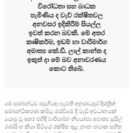
විරෝධතා සහ බාධක
පැමිණිය ද වැව් රක්ෂිතවල
අනවසර ඉදිකිරීම් සියල්ල
ඉවත් කරන බවකි. මේ අතර
කෘෂිකර්ම, ඉඩම් හා වාරිමාර්ග
අමාත්‍ය කේ.ඩී. ලාල් කාන්ත ද
ඉකුත් දා මේ බව අනාවරණය
කොට තිබේ.
මේ සම්බන්ධව පසුගියදා පැවති අනුරාධපුර දිස්ත්‍රික්
සම්බන්ධීකරණ කමිටු රැස්වීමේ දී වැඩි අවධානයක්
යොමු වූ අතර එහිදී වාරිමාර්ග නියෝජ්‍ය අමාත්‍ය සුසිල්
රණසිංහ කියා සිටියේ රක්ෂිත තුළ නාන තටාක සහිත