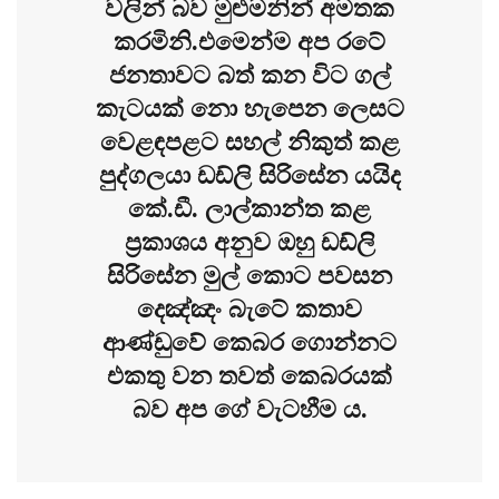
වලින් බව මුළුමනින් අමතක
කරමිනි.එමෙන්ම අප රටේ
ජනතාවට බත් කන විට ගල්
කැටයක් නො හැපෙන ලෙසට
වෙළඳපළට සහල් නිකුත් කළ
පුද්ගලයා ඩඩ්ලි සිරිසේන යයිද
කේ.ඩී. ලාල්කාන්ත කළ
ප්‍රකාශය අනුව ඔහු ඩඩ්ලි
සිරිසේන මුල් කොට පවසන
දෙඤ්ඤං බැටේ කතාව
ආණ්ඩුවේ කෙබර ගොන්නට
එකතු වන තවත් කෙබරයක්
බව අප ගේ වැටහීම ය.