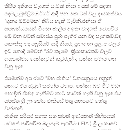
කිරීම අතිශය වැදගත් ය.මක් නිසා ද යත් මේ සඳහා
දෙමළ,මුස්ලිම්,බර්ගර් ආදී ජන කොටස් වල දායකත්වය
“ශූන්‍ය මට්ටමක” තිබිය හැකි බැවිනි.එනිසා ඒ
සම්බන්ධයෙන් විමසා බැලීම ද ඉතා වැදගත් වේ.එවිට
මේ වන විටත් සමාජය පුරා පැතිර යන වඳ සැත්කම්,වඳ
කොත්තු වඳ බ්‍රෙසියර් ආදී නිසරු ප්‍රවාද හා ප්‍රලාප වලට
ඉඩ නොදී මෙවන් “රට කෑමේ ‘ක්‍රියාකාරකම් වලට
දායකත්වය දෙන්නවුන් කවුරුන් ද යන්න සමාජ ගත
වනු ඇත.
එමෙන්ම අප රටේ “මහ ජාතිය” වනසනුයේ අනුන්
නොව එය ඔවුන් තමන්ම වනසා ගන්නා බව මීට වඩා
හොඳින් ඒත්තු ගැනීමට කාට කාටත් හැකි වනු ඇත.එය
සමස්ත ශ්‍රී ලාංකේය ජාතියේ මතු යහපතට හේතු
වන්නකි.
ජාතික පරිසර පනත සහ තවත් අණපනත් කිහිපයක්
යටතේ පාරිසරික බලපෑම් ඇගයීම ( EIA ) ශ්‍රී ලංකාවේ