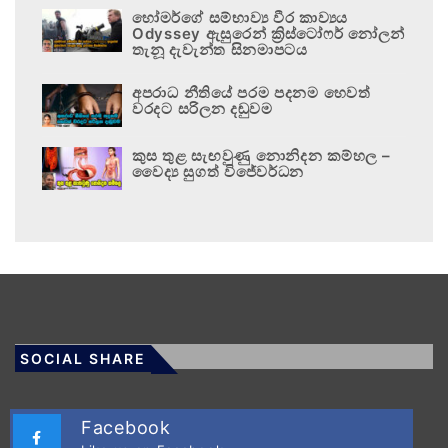
හෝමර්ගේ සම්භාව්‍ය වීර කාව්‍යය
Odyssey ඇසුරෙන් ක්‍රිස්ටෝෆර් නෝලන්
තැනූ දැවැන්ත සිනමාපටය
අපරාධ නීතියේ පරම පදනම හෙවත්
වරදට සරිලන දඬුවම
කුස තුළ සැඟවුණු නොනිදන කම්හල –
වෛද්‍ය සුගත් විජේවර්ධන
SOCIAL SHARE
Facebook