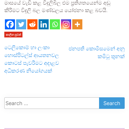
මාසයේ වැඩි කළ විදුලිබිල එම ප්‍රතිශතයෙන්ම අඩු
කිරීමට විදුලි බල මණ්ඩලය යෝජනා කළ බවයි.
කාලීන පුවත්
ටෙලිකොම් හා ලංකා
ජනපති කොමිසමෙන් අනු
හොස්පිටල්ස් ආයතනවල
කමිටු තුනක්
කොටස් පැවරීමට අදාළව
අධිකරණ නියෝගයක්