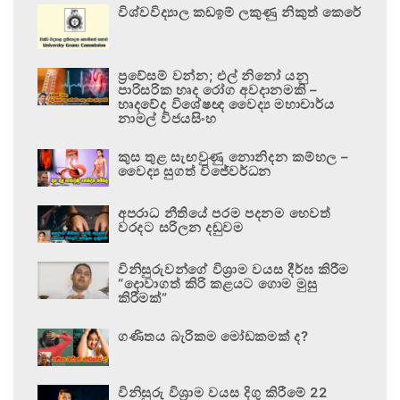
විශ්වවිද්‍යාල කඩඉම් ලකුණු නිකුත් කෙරේ
ප්‍රවේසම් වන්න; එල් නිනෝ යනු
පාරිසරික හෘද රෝග අවදානමකි –
හෘදවේද විශේෂඥ වෛද්‍ය මහාචාර්ය
නාමල් විජයසිංහ
කුස තුළ සැඟවුණු නොනිදන කම්හල –
වෛද්‍ය සුගත් විජේවර්ධන
අපරාධ නීතියේ පරම පදනම හෙවත්
වරදට සරිලන දඬුවම
විනිසුරුවන්ගේ විශ්‍රාම වයස දීර්ඝ කිරීම
“දොවාගත් කිරි කළයට ගොම මුසු
කිරීමක්”
ගණිතය බැරිකම මෝඩකමක් ද?
විනිසුරු විශ්‍රාම වයස දිගු කිරීමේ 22