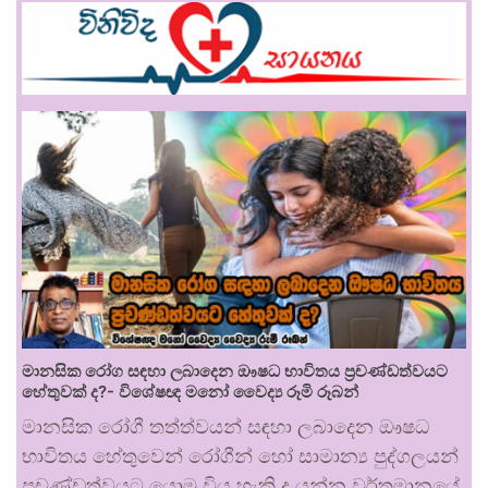
මානසික රෝග සඳහා ලබාදෙන ඖෂධ භාවිතය ප්‍රචණ්ඩත්වයට
හේතුවක් ද?- විශේෂඥ මනෝ වෛද්‍ය රූමි රූබන්
මානසික රෝගී තත්ත්වයන් සඳහා ලබාදෙන ඖෂධ
භාවිතය හේතුවෙන් රෝගීන් හෝ සාමාන්‍ය පුද්ගලයන්
ප්‍රචණ්ඩත්වයට යොමු විය හැකි ද යන්න වර්තමානයේ