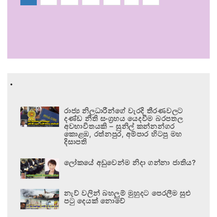
.
රාජ්‍ය නිලධාරීන්ගේ වැරදි තීරණවලට
දණ්ඩ නීති සංග්‍රහය යෙදවීම බරපතල
අවභාවිතයකි – සුනිල් කන්නන්ගර
කොළඹ, රත්නපුර, අම්පාර හිටපු මහ
දිසාපති
ලෝකයේ අඩුවෙන්ම නිදා ගන්නා ජාතිය?
නැව් වලින් බහලුම් මුහුදට පෙරලීම සුළු
පටු දෙයක් නොවේ