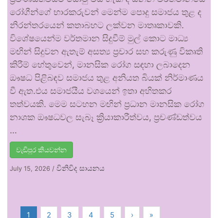
රෝගීන්ගේ භාරකරුවන් මෙන්ම පොදු සමාජය තුළ ද
නිරන්තරයෙන් කතාබහට ලක්වන මාතෘකාවකි.
විශේෂයෙන්ම වර්තමාන සිදුවීම් මුල් කොට මාධ්‍ය
මඟින් සිදුවන ඇතැම් අසත්‍ය ප්‍රචාර සහ කරුණු විකෘති
කිරීම් හේතුවෙන්, මානසික රෝග සඳහා ලබාදෙන
ඖෂධ පිළිබඳව සමාජය තුළ අනියත බියක් නිර්මාණය
වී ඇත.එය සමාජයීය වශයෙන් ඉතා අහිතකර
තත්වයකි. මෙම සටහන මඟින් ප්‍රධාන මානසික රෝග
නාශක ඖෂධවල සැබෑ ක්‍රියාකාරීත්වය, ප්‍රචණ්ඩත්වය
…
වැඩිපුර කියවන්න
විනිවිද සායනය
July 15, 2026
/
1
2
3
4
5
›
»