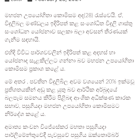
මහජන උපයෝගිතා කොමිසම අද(28) රැස්වෙයි. ඒ,
විදුලිබල මණ්ඩලය ඉදිරිපත් කළ සංශෝධිත විදුලි ගාස්තු
සංශෝධන යෝජනාව සලකා බලා අවසන් තීරණයක්
ගැනීම සඳහායි.
එහිදි විවිධ පාර්ශවවලින් ඉදිරිපත් කළ අදහස් හා
යෝජනාද සැළකිල්ලට ගන්නා බව මහජන උපයෝගිතා
කොමිසම ප්‍රකාශ කළේ ය.
මේ අතර , පවතින විදුලිබිල අවම වශයෙන් 20% ඉක්මවූ
ප්‍රතිශතයකින් අඩු කළ යුතු බව ආර්ථික අර්බුදයේ
බලපෑම සමනය කිරීම පිළිබඳ ආංශික අධීක්ෂණ කාරක
සභාව, පසුගියදා මහජන උපයෝගිතා කොමිසමට
නිර්දේශ කළේ ය.
අමාත්‍ය කංචන විජේසේකර මහතා පසුගියදා
පාර්ලිමේන්තුවේදී පැවසුවේ පසුගිය ඔක්තොම්බර්