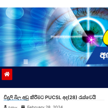
Skip
to
content
vinivida.lk
විදුලි බිල අඩු කිරීමට PUCSL අද(28) රැස්වෙයි
February 28, 2024
Editor