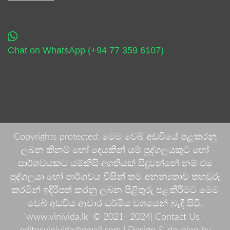
Chat on WhatsApp (+94 77 359 6107)
Copyrights protected: මෙම වෙබ් අඩවියේ පළකරනු
ලබන කිනම් හෝ දෙයකින් යම් පුද්ගලයකුට හෝ
පාර්ශවයකට යම්කිසි අගතියක් සිදුවන්නේ නම් එම
පුද්ගලයා හෝ පාර්ශවය විසින් තම අනන්‍යතාව තහවුරු
කරමින් ඉදිරිපත් කරනු ලබන පිළිතුරු පළකිරීමට මෙම
වෙබ් අඩවිය ආචාර ධර්මීය වශයෙන් බැඳී සිටී.
'www.vinivida.lk' © 2021- 2024| Contact Us -