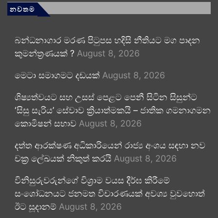
නවතම
බන්ධනාගාර මරණ පිටුපස හදිසි නීතියට මග පාදන
කුමන්ත්‍රණයක් ?
August 8, 2026
මෙටා සමාගමට දඩයක්
August 8, 2026
ශිෂ්‍යත්වයට සහ උසස් පෙළට පෙනී සිටින සිසුන්ට
‘සිසු සැරිය’ සේවාව ක්‍රියාත්මකයි – ජාතික ගමනාගමන
කොමිෂන් සභාව
August 8, 2026
දත්ත ආරක්ෂණ අධිකාරියෙන් රාජ්‍ය අංශය සඳහා නව
චක්‍ර ලේඛයක් නිකුත් කරයි
August 8, 2026
විනිසුරුවරුන්ගේ විශ්‍රාම වයස දීර්ඝ කිරීමේ
සංශෝධනයට ජනමත විචාරණයක් අවශ්‍ය වුවහොත්
ඊට සූදානම්
August 8, 2026