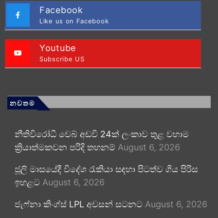
Facebook
Like us on Facebook
Youtube
Subscribe US
නවතම
නීතිවිරෝධී වෙබ් අඩවි 24ක් ලංකාව තුළ වහාම
ක්‍රියාත්මකවන පරිදි තහනම්
August 6, 2026
ජූලි මාසයේදී විදේශ රැකියා සඳහා පිටත්ව ගිය පිරිස
ඉහළට
August 6, 2026
ජැෆ්නා කිංග්ස් LPL අවසන් සටනට
August 6, 2026