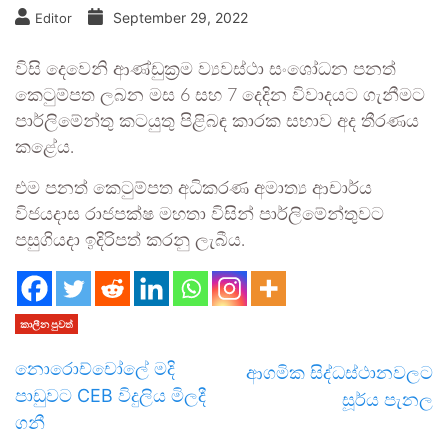
September 29, 2022
Editor
විසි දෙවෙනි ආණ්ඩුක්‍රම ව්‍යවස්ථා සංශෝධන පනත්
කෙටුම්පත ලබන මස 6 සහ 7 දෙදින විවාදයට ගැනීමට
පාර්ලිමේන්තු කටයුතු පිළිබඳ කාරක සභාව අද තීරණය
කළේය.
එම පනත් කෙටුම්පත අධිකරණ අමාත්‍ය ආචාර්ය
විජයදාස රාජපක්ෂ මහතා විසින් පාර්ලිමේන්තුවට
පසුගියදා ඉදිරිපත් කරනු ලැබීය.
කාලීන පුවත්
නොරොච්චෝලේ මදි
ආගමික සිද්ධස්ථානවලට
පාඩුවට CEB විදුලිය මිලදී
සූර්ය පැනල
ගනී