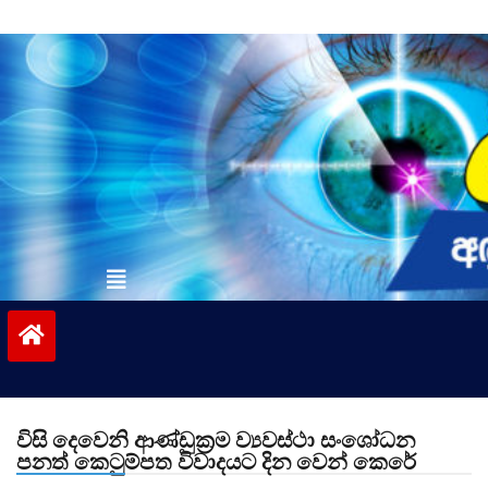
Skip
to
content
vinivida.lk
විසි දෙවෙනි ආණ්ඩුක්‍රම ව්‍යවස්ථා සංශෝධන
පනත් කෙටුම්පත විවාදයට දින වෙන් කෙරේ