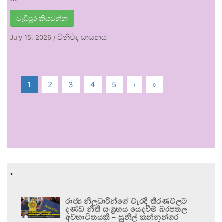
වැඩිපුර කියවන්න
විනිවිද සායනය
July 15, 2026
/
1
2
3
4
5
›
»
.
රාජ්‍ය නිලධාරීන්ගේ වැරදි තීරණවලට
දණ්ඩ නීති සංග්‍රහය යෙදවීම බරපතල
අවභාවිතයකි – සුනිල් කන්නන්ගර