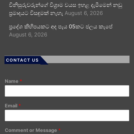
විනිසුරුවරුන්ගේ විශ්‍රාම වයස ඉහළ දැමීමෙන් නඩු
ප්‍රමාදයට විසඳුමක් නැහැ
August 6, 2026
ප්‍රදේශ කිහිපයකට අද පැය 05කට ජලය කැපේ
August 6, 2026
CONTACT US
Name
*
Email
*
Comment or Message
*