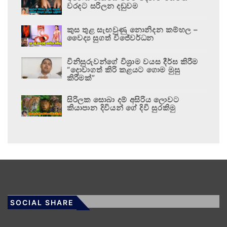
වරදට සරිලන දඬුවම
කුස තුළ සැඟවුණු නොනිදන කම්හල –
වෛද්‍ය සුගත් විජේවර්ධන
විනිසුරුවන්ගේ විශ්‍රාම වයස දීර්ඝ කිරීම
“දොවාගත් කිරි කළයට ගොම මුසු
කිරීමක්”
සිරිලක සොබා දම් අසිරිය ලොවට
කියාපාන දිවියන් ගේ දිවි සුරකිමු
SOCIAL SHARE