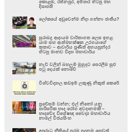
කොළඹ, රත්නපුර, අම්පාර හිටපු මහ
දිසාපති
ලෝකයේ අඩුවෙන්ම නිදා ගන්නා ජාතිය?
සුරාබදු ආදායම වාර්තාගත ලෙස ඉහළ
යාම සහ ආත්මභක්ෂක උරගයාගේ
කතාව – ආචාර්ය ප්‍රණීත් අභයසුන්දර
හිටපු මානව විද්‍යා මහාචාර්ය
නැව් වලින් බහලුම් මුහුදට පෙරලීම සුළු
පටු දෙයක් නොවේ
විශ්වවිද්‍යාල කඩඉම් ලකුණු නිකුත් කෙරේ
ප්‍රවේසම් වන්න; එල් නිනෝ යනු
පාරිසරික හෘද රෝග අවදානමකි –
හෘදවේද විශේෂඥ වෛද්‍ය මහාචාර්ය
නාමල් විජයසිංහ
අපරාධ නීතියේ පරම පදනම හෙවත්