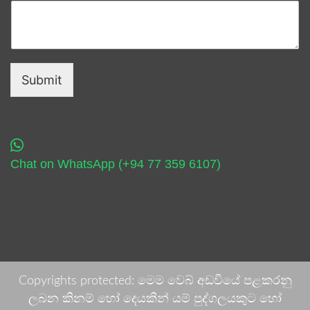
Submit
Chat on WhatsApp (+94 77 359 6107)
Copyrights protected: මෙම වෙබ් අඩවියේ පළකරනු
ලබන කිනම් හෝ දෙයකින් යම් පුද්ගලයකුට හෝ