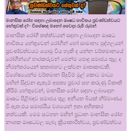
මානසික රෝග සඳහා ලබාදෙන ඖෂධ භාවිතය ප්‍රචණ්ඩත්වයට
හේතුවක් ද?- විශේෂඥ මනෝ වෛද්‍ය රූමි රූබන්
මානසික රෝගී තත්ත්වයන් සඳහා ලබාදෙන ඖෂධ
භාවිතය හේතුවෙන් රෝගීන් හෝ සාමාන්‍ය පුද්ගලයන්
ප්‍රචණ්ඩත්වයට යොමු විය හැකි ද යන්න වර්තමානයේ
රෝගීන්ගේ භාරකරුවන් මෙන්ම පොදු සමාජය තුළ ද
නිරන්තරයෙන් කතාබහට ලක්වන මාතෘකාවකි.
විශේෂයෙන්ම වර්තමාන සිදුවීම් මුල් කොට මාධ්‍ය
මඟින් සිදුවන ඇතැම් අසත්‍ය ප්‍රචාර සහ කරුණු විකෘති
කිරීම් හේතුවෙන්, මානසික රෝග සඳහා ලබාදෙන
ඖෂධ පිළිබඳව සමාජය තුළ අනියත බියක් නිර්මාණය
වී ඇත.එය සමාජයීය වශයෙන් ඉතා අහිතකර
තත්වයකි. මෙම සටහන මඟින් ප්‍රධාන මානසික රෝග
නාශක ඖෂධවල සැබෑ ක්‍රියාකාරීත්වය, ප්‍රචණ්ඩත්වය
…