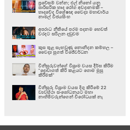
ප්‍රවේසම් වන්න; එල් නිනෝ යනු
පාරිසරික හෘද රෝග අවදානමකි –
හෘදවේද විශේෂඥ වෛද්‍ය මහාචාර්ය
නාමල් විජයසිංහ
අපරාධ නීතියේ පරම පදනම හෙවත්
වරදට සරිලන දඬුවම
කුස තුළ සැඟවුණු නොනිදන කම්හල –
වෛද්‍ය සුගත් විජේවර්ධන
විනිසුරුවන්ගේ විශ්‍රාම වයස දීර්ඝ කිරීම
“දොවාගත් කිරි කළයට ගොම මුසු
කිරීමක්”
විනිසුරු විශ්‍රාම වයස දිගු කිරීමේ 22
ව්‍යවස්ථා සංශෝධනයට මහා
නාහිමිවරුන්ගෙන් විරෝධයක් නෑ