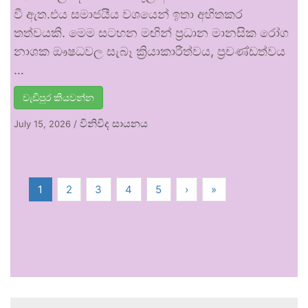
වී ඇත.එය සමාජයීය වශයෙන් ඉතා අහිතකර
තත්වයකි. මෙම සටහන මඟින් ප්‍රධාන මානසික රෝග
නාශක ඖෂධවල සැබෑ ක්‍රියාකාරීත්වය, ප්‍රචණ්ඩත්වය
…
වැඩිපුර කියවන්න
විනිවිද සායනය
July 15, 2026
/
1
2
3
4
5
›
»