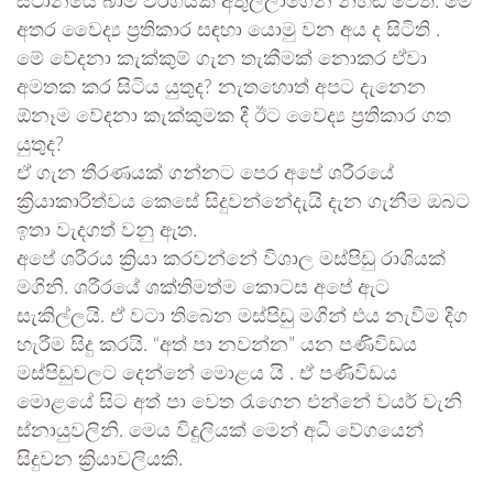
ස්ථානයේ බාම් වර්ගයක් අතුල්ලාගෙන නිහඬ වෙති. මේ
අතර වෛද්‍ය ප්‍රතිකාර සඳහා යොමු වන අය ද සිටිති .
මේ වේදනා කැක්කුම් ගැන තැකීමක් නොකර ඒවා
අමතක කර සිටිය යුතුද? නැතහොත් අපට දැනෙන
ඕනෑම වේදනා කැක්කුමක දී ඊට වෛද්‍ය ප්‍රතිකාර ගත
යුතුද?
ඒ ගැන තීරණයක් ගන්නට පෙර අපේ ශරීරයේ
ක්‍රියාකාරිත්වය කෙසේ සිදුවන්නේදැයි දැන ගැනීම ඔබට
ඉතා වැදගත් වනු ඇත.
අපේ ශරීරය ක්‍රියා කරවන්නේ විශාල මස්පිඩු රාශියක්
මගිනි. ශරීරයේ ශක්තිමත්ම කොටස අපේ ඇට
සැකිල්ලයි. ඒ වටා තිබෙන මස්පිඩු මගින් එය නැවීම දිග
හැරීම සිදු කරයි. “අත් පා නවන්න” යන පණිවිඩය
මස්පිඩුවලට දෙන්නේ මොළය යි . ඒ පණිවිඩය
මොළයේ සිට අත් පා වෙත රැගෙන එන්නේ වයර් වැනි
ස්නායුවලිනි. මෙය විදුලියක් මෙන් අධි වේගයෙන්
සිදුවන ක්‍රියාවලියකි.