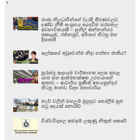
.
රාජ්‍ය නිලධාරීන්ගේ වැරදි තීරණවලට
දණ්ඩ නීති සංග්‍රහය යෙදවීම බරපතල
අවභාවිතයකි – සුනිල් කන්නන්ගර
කොළඹ, රත්නපුර, අම්පාර හිටපු මහ
දිසාපති
ලෝකයේ අඩුවෙන්ම නිදා ගන්නා ජාතිය?
සුරාබදු ආදායම වාර්තාගත ලෙස ඉහළ
යාම සහ ආත්මභක්ෂක උරගයාගේ
කතාව – ආචාර්ය ප්‍රණීත් අභයසුන්දර
හිටපු මානව විද්‍යා මහාචාර්ය
නැව් වලින් බහලුම් මුහුදට පෙරලීම සුළු
පටු දෙයක් නොවේ
විශ්වවිද්‍යාල කඩඉම් ලකුණු නිකුත් කෙරේ