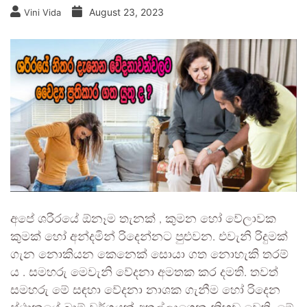
August 23, 2023
Vini Vida
අපේ ශරීරයේ ඕනෑම තැනක් , කුමන හෝ වේලාවක
කුමක් හෝ අන්දමින් රිදෙන්නට පුළුවන. එවැනි රිදුමක්
ගැන නොකියන කෙනෙක් සොයා ගත නොහැකි තරම්
ය . සමහරු මෙවැනි වේදනා අමතක කර දමති. තවත්
සමහරු මේ සඳහා වේදනා නාශක ගැනීම හෝ රිදෙන