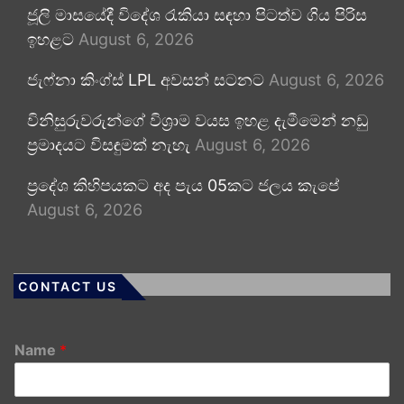
ජූලි මාසයේදී විදේශ රැකියා සඳහා පිටත්ව ගිය පිරිස
ඉහළට
August 6, 2026
ජැෆ්නා කිංග්ස් LPL අවසන් සටනට
August 6, 2026
විනිසුරුවරුන්ගේ විශ්‍රාම වයස ඉහළ දැමීමෙන් නඩු
ප්‍රමාදයට විසඳුමක් නැහැ
August 6, 2026
ප්‍රදේශ කිහිපයකට අද පැය 05කට ජලය කැපේ
August 6, 2026
CONTACT US
Name
*