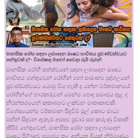
මානසික රෝග සඳහා ලබාදෙන ඖෂධ භාවිතය ප්‍රචණ්ඩත්වයට
හේතුවක් ද?- විශේෂඥ මනෝ වෛද්‍ය රූමි රූබන්
මානසික රෝගී තත්ත්වයන් සඳහා ලබාදෙන ඖෂධ
භාවිතය හේතුවෙන් රෝගීන් හෝ සාමාන්‍ය පුද්ගලයන්
ප්‍රචණ්ඩත්වයට යොමු විය හැකි ද යන්න වර්තමානයේ
රෝගීන්ගේ භාරකරුවන් මෙන්ම පොදු සමාජය තුළ ද
නිරන්තරයෙන් කතාබහට ලක්වන මාතෘකාවකි.
විශේෂයෙන්ම වර්තමාන සිදුවීම් මුල් කොට මාධ්‍ය
මඟින් සිදුවන ඇතැම් අසත්‍ය ප්‍රචාර සහ කරුණු විකෘති
කිරීම් හේතුවෙන්, මානසික රෝග සඳහා ලබාදෙන
ඖෂධ පිළිබඳව සමාජය තුළ අනියත බියක් නිර්මාණය