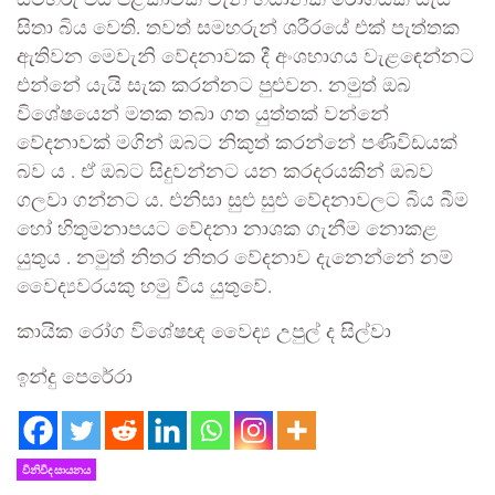
සමහරු එය පිළිකාවක් වැනි භයානක රෝගයක් යැයි
සිතා බිය වෙති. තවත් සමහරුන් ශරීරයේ එක් පැත්තක
ඇතිවන මෙවැනි වේදනාවක දී අංශභාගය වැළඳෙන්නට
එන්නේ යැයි සැක කරන්නට පුළුවන. නමුත් ඔබ
විශේෂයෙන් මතක තබා ගත යුත්තක් වන්නේ
වේදනාවක් මගින් ඔබට නිකුත් කරන්නේ පණිවිඩයක්
බව ය . ඒ ඔබට සිදුවන්නට යන කරදරයකින් ඔබව
ගලවා ගන්නට ය. එනිසා සුළු සුළු වේදනාවලට බිය බීම
හෝ හිතුමනාපයට වේදනා නාශක ගැනීම නොකළ
යුතුය . නමුත් නිතර නිතර වේදනාව දැනෙන්නේ නම්
වෛද්‍යවරයකු හමු විය යුතුවේ.
කායික රෝග විශේෂඥ වෛද්‍ය උපුල් ද සිල්වා
ඉන්දු පෙ⁣රේරා
විනිවිද සායනය