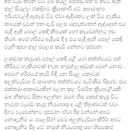
අප වැඩ කරන විට මේ සියලු මස්පිඩු සහ ඒ අවට ඇති
නූල් සියල්ල එකදිගට ක්‍රියාකාරී වේ. අසාමාන්‍ය
ඉරියව්වලදී ඇතැම් විට ඒවා ඇදීමකට ලක් විය හැකිය.
කඹයක් වුවත් ඉතා දැඩි ලෙස දෙපැත්තෙන් ඇද්දොත් එය
සෑදී ඇති පොල් කෙඳි කීපයක් හෝ කැඩෙන්නට ඉඩ
තිබේ. අපේ ශරීරය ඇදීමේ දී ද එය සෑදී ඇති පොල් කෙඳි
වැනි කුඩා නූල් එලෙස කැඩී යන්නට පුළුවන.
ලණුවක කැඩුණු පොල් කෙඳි යළි යථා තත්ත්වයට පත්
කිරීමට හැකියාවක් නැත. නමුත් ලණුවක් මෙන් නොව ,
අපගේ ශරීරයේ කැඩී බිඳී යන සියලු කොටස්
අලුත්වැඩියා වී සාමාන්‍ය තත්ත්වයට පැමිණීම සිදුවේ .එය
එක්තරා ආකාරයකින් බලන කල විස්මිත ක්‍රියාවලියකි .
ඔබ නිකමට සිතා බලන්න. ඔබේ හිස කෙස් කැපූ විට
නැවත වැඩේ. කැපූ නියපොතු ද යළි තිබුණාටත් වඩා
දිගට වැඩෙන්නට පුළුවන. ඒවා සිදු වන්නේ අපට
නොදැනීම ය. එලෙසින් මෙම අලුත්වැඩියා කිරීම් අපට
නොදැනීම සිදු වේ. නමුත් නියපොතු සහ හිසකෙස්