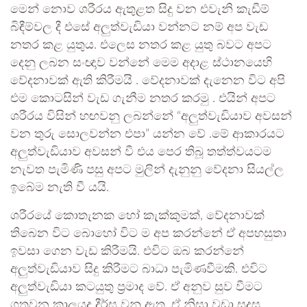
මෙන් නොව ශරීරය ඇතුළත සිදු වන එවැනි කැඩීම්
බිඳීම්වල දී එසේ අලුත්වැඩියා වන්නට නම් අප වැඩ
නතර කළ යුතුය. එලෙස නතර කළ යුතු බවට අපට
දෙනු ලබන සංඥාව වන්නේ මෙම අදාළ ස්ථානයෙහි
වේදනාවක් ඇති කිරීමයි . වේදනාවක් දැනෙන විට අපි
එම කොටසින් වැඩ ගැනීම නතර කරමු . එයින් අපට
ශරීරය විසින් හඟවනු ලබන්නේ “අලුත්වැඩියාව අවසන්
වන තුරු සොලවන්න එපා” යන්න වේ .මේ ආකාරයට
අලුත්වැඩියාව අවසන් වී එය පෙර තිබූ තත්ත්වයටම
නැවත පැමිණි පසු අපට මුලින් දැනුනු වේදනා සියල්ල
ඉබේම නැති වී යයි.
ශරීරයේ කොතැනක හෝ කැක්කුමක්, වේදනාවක්
තිබෙන විට බොහෝ විට ම අප කරන්නේ ඒ අපහසුතා
ඉවසා ගෙන වැඩ කිරීමයි. එවිට ඔබ කරන්නේ
අලුත්වැඩියාව සිදු කිරීමට බාධා පැමිණවීමකි. එවිට
අලුත්වැඩියා කටයුතු ප්‍රමාද වේ. ඒ අනුව සුව වීමට
ගතවන කාලයද දීර්ඝ වනු ඇත .ඒ නිසා වඩා සුදුසු