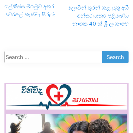
ගල්කිස්ස මීගමුව අතර
ලොවින් තුරන් කළ යුතු අධි
වෙරළේ කැස්බෑ සිරුරු
අන්තරායකර පළිබෝධ
නාශක 40 ක් ශ්‍රී ලංකාවේ