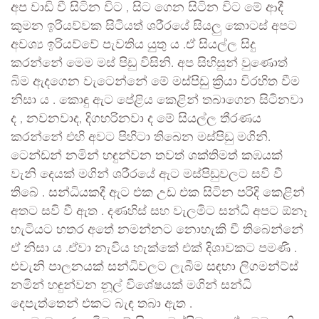
අප වාඩි වී සිටින විට , සිට ගෙන සිටින විට මේ ආදී
කුමන ඉරියව්වක සිටියත් ශරීරයේ සියලු කොටස් අපට
අවශ්‍ය ඉරියව්වේ පැවතිය යුතු ය .ඒ සියල්ල සිදු
කරන්නේ මෙම මස් පිඩු විසිනි. අප සිහිසුන් වුණොත්
බිම ඇදගෙන වැටෙන්නේ මේ මස්පිඩු ක්‍රියා විරහිත වීම
නිසා ය . කොඳු ඇට පේළිය කෙළින් තබාගෙන සිටිනවා
ද , නවනවාද, දිගහරිනවා ද මේ සියල්ල තීරණය
කරන්නේ එහි අවට පිහිටා තිබෙන මස්පිඩු මගිනි.
ටෙන්ඩන් නමින් හඳුන්වන තවත් ශක්තිමත් කඹයක්
වැනි දෙයක් මගින් ශරීරයේ ඇට මස්පිඩුවලට සවි වී
තිබේ . සන්ධියකදී ඇට එක උඩ එක සිටින පරිදි කෙළින්
අතට සවි වී ඇත . දණහිස් සහ වැලමිට සන්ධි අපට ඕනෑ
හැටියට හතර අතේ නමන්නට නොහැකි වී තිබෙන්නේ
ඒ නිසා ය .ඒවා නැවිය හැක්කේ එක් දිශාවකට පමණි .
එවැනි පාලනයක් සන්ධිවලට ලැබීම සඳහා ලිගමන්ට්ස්
නමින් හඳුන්වන නූල් විශේෂයක් මගින් සන්ධි
දෙපැත්තෙන් එකට බැඳ තබා ඇත .