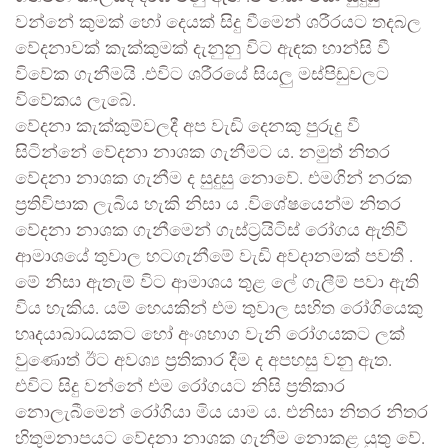
වන්නේ කුමක් හෝ දෙයක් සිදු වීමෙන් ශරීරයට තදබල
වේදනාවක් කැක්කුමක් දැනුනු විට ඇඳක හාන්සි වී
විවේක ගැනීමයි .එවිට ශරීරයේ සියලු මස්පිඩුවලට
විවේකය ලැබේ.
වේදනා කැක්කුම්වලදී අප වැඩි දෙනකු පුරුදු වී
සිටින්නේ වේදනා නාශක ගැනීමට ය. නමුත් නිතර
වේදනා නාශක ගැනීම ද සුදුසු නොවේ. එමගින් නරක
ප්‍රතිවිපාක ලැබිය හැකි නිසා ය .විශේෂයෙන්ම නිතර
වේදනා නාශක ගැනීමෙන් ගැස්ට්‍රයිටිස් රෝගය ඇතිවී
ආමාශයේ තුවාල හටගැනීමේ වැඩි අවදානමක් පවතී .
මේ නිසා ඇතැම් විට ආමාශය තුළ ලේ ගැලීම් පවා ඇති
විය හැකිය. යම් හෙයකින් එම තුවාල සහිත රෝගියෙකු
හෘදයාබාධයකට හෝ අංශභාග වැනි රෝගයකට ලක්
වුණොත් ඊට අවශ්‍ය ප්‍රතිකාර දීම ද අපහසු වනු ඇත.
එවිට සිදු වන්නේ එම රෝගයට නිසි ප්‍රතිකාර
නොලැබීමෙන් රෝගියා මිය යාම ය. එනිසා නිතර නිතර
හිතුමනාපයට වේදනා නාශක ගැනීම නොකළ යුතු වේ.