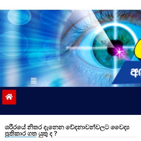
Skip
to
content
vinivida.lk
ශරීරයේ නිතර දැනෙන වේදනාවන්වලට වෛද්‍ය
ප්‍රතිකාර ගත යුතු ද ?