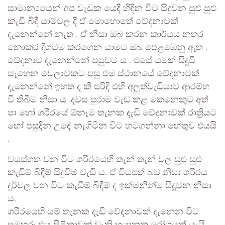
සාමාන්‍යයෙන් අප වැඩක යෙදී හිඳින විට සිදුවන සුළු සුළු
කැඩී බිඳී යාම්වල දී ඒ මොහොතේ වේදනාවක්
දැනෙන්නේ නැත . ඒ නිසා ඔබ කරන කාර්යය නතර
නොකර දිගටම කරගෙන යාමට ඔබ පෙළඹෙනු ඇත .
වේදනාව දැනෙන්නේ පසුවට ය . එසේ යමක් සිදුවී
සෑහෙන වෙලාවකට පසු එම ස්ථානයේ වේදනාවක්
දැනෙන්නේ ඉහත ද කී පරිදි එහි අලුත්වැඩියාව ආරම්භ
වී තිබීම නිසා ය .දවස පුරාම වැඩ කළ කෙනෙකුට අත්
පා හෝ ශරීරයේ ඕනෑම තැනක දැඩි වේදනාවක් රාත්‍රියට
හෝ පසුදින උදේ නැගිටින විට හටගන්නා හේතුව එයයි
.
වයස්ගත වන විට ශරීරයෙහි තැන් තැන් වල සුළු සුළු
කැඩීම් බිඳීම් සිදුවීම වැඩි ය. ඒ වියපත් බව නිසා ශරීරය
දුර්වල වන විට කැඩීම් බිඳීම් ද ඉක්මනින්ම සිදුවන නිසා
ය.
ශරීරයෙහි යම් තැනක දැඩි වේදනාවක් දැනෙන විට