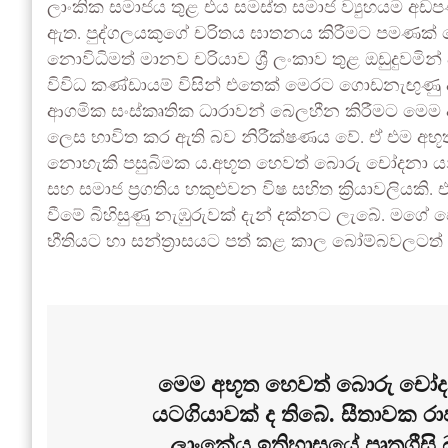
ලාංකික සමාජය තුළ එය සමස්ත සමාජ ව්‍යුහයම අඩ
ඇත. පුද්ගලයකුගේ චරිතය ඝාතනය කිරීමට පමණක්
නොවිධිමත් මානව චරියාව ශ්‍රී ලංකාව තුළ ඔඩුදුවමි
විවිධ කණ්ඩායම් විසින් එතෙක් මෙරට ගොඩනැඟුණු ද
ආගමික සංස්කෘතික ධාරාවන් බෙලහීන කිරීමට මෙම
ලෙස භාවිත කර ඇති බව නිරීක්ෂණය වේ. ඒ එම 
නොහැකි පසුබිමක ය.අභූත හෙවත් බොරු චෝදනා යනු හු
සහ සමාජ ප්‍රගතිය හකුළුවන විෂ සහිත ක්‍රියාවලියකි.
වීමේ බිහිසුණු නැඹුරුවක් දැන් දක්නට ලැබේ. මග
භීතියට හා සන්ත්‍රාසයට පත් කළ කාල බෝම්බවලටත
මෙම අභූත හෙවත් බොරු චෝදනා
යටගියාවක් ද තිබේ. සීතාවක රාජසිංහ
ලාංකේය ඉතිහාසයේ පෘතුගීසි 