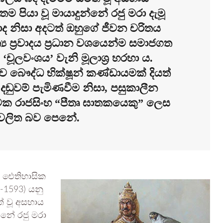
තම පියා වූ මායාදුන්නේ රජු මරා දැමූ
වාද නිසා අදටත් ඔහුගේ ජීවන චරිතය
්‍ය ප්‍රවාදය ප්‍රධාන වශයෙන්ම සමාජගත
චූලවංශය’ වැනි මූලාශ්‍ර හරහා ය.
 බෞද්ධ භික්ෂූන් කණ්ඩායමක් දියත්
ඬුවම් පැමිණවීම නිසා, පසුකාලීන
තාවක රාජසිංහ “පීතෘ ඝාතකයෙකු” ලෙස
්‍රචලිත බව පෙනේ.
ඳ ඓතිහාසික
1-1593) යනු
ත් වූ අසහාය
න්නේ රජු මරා