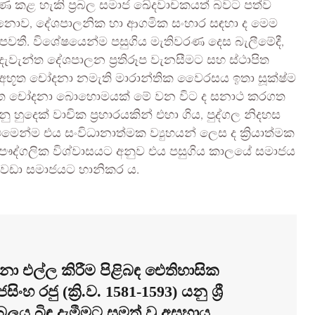
පණ කළ හැකි ප්‍රබල සමාජ ඛේදවාචකයත් බවට පත්ව
 නොව, දේශපාලනික හා ආගමික සංහාර සඳහා ද මෙම
න් පවතී. විශේෂයෙන්ම පසුගිය මැතිවරණ දෙස බැලීමේදී,
ැවැන්ත දේශපාලන ප්‍රතිරූප වැනසීමට සහ ස්ථාපිත
 අභූත චෝදනා නමැති මාරාන්තික වෛරසය ඉතා සූක්ෂ්ම
අභූත චෝදනා බොහොමයක් මේ වන විට ද සනාථ කරගත
දෙක් වාචික ප්‍රහාරයකින් එහා ගිය, පුද්ගල නිදහස
 එමෙන්ම එය සංවිධානාත්මක ව්‍යුහයන් ලෙස ද ක්‍රියාත්මක
ේ පෞද්ගලික විශ්වාසයට අනුව එය පසුගිය කාලයේ සමාජය
් වඩා සමාජයට හානිකර ය.
 එල්ල කිරීම පිළිබඳ ඓතිහාසික
 රජු (ක්‍රි.ව. 1581-1593) යනු ශ්‍රී
බලය බිඳ දැමීමට සමත් වූ අසහාය