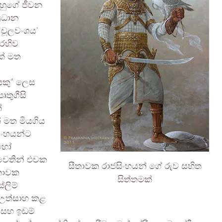
 ඔහුගේ ජීවන
්‍රධාන
‘චූලවංශය’
රෙහිව
ක් මත
ෙකු” ලෙස
ෘතුගීසි
ේ
් මත මියගිය
සිංහයන්ට
ොහෝ
 වෙතින් එවක
සීතාවක රාජසිංහයන් ගේ රුව සහිත
සීතාවක
සිත්තමක්
ස්ලිම්
 උත්සාහ කළ
 සහ ඉඩම්