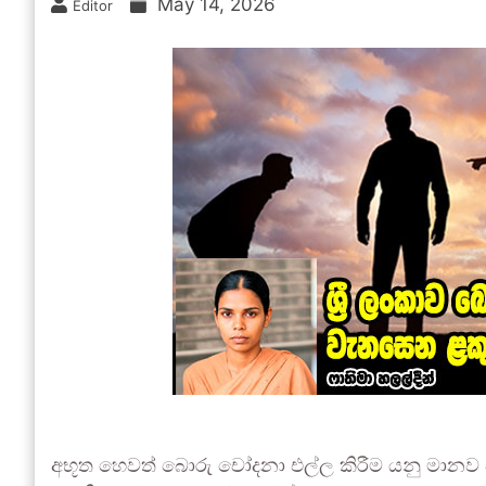
May 14, 2026
Editor
අභූත හෙවත් බොරු චෝදනා එල්ල කිරීම යනු මානව සමා