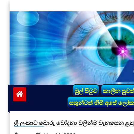
Skip
to
content
vinivida.lk
මුල් පිටුව
කාලීන පුවත
සතුන්ටත් හිමි අපේ ලෝ
ශ්‍රී ලංකාව බොරු චෝදනා වලින්ම වැනසෙන ළකු