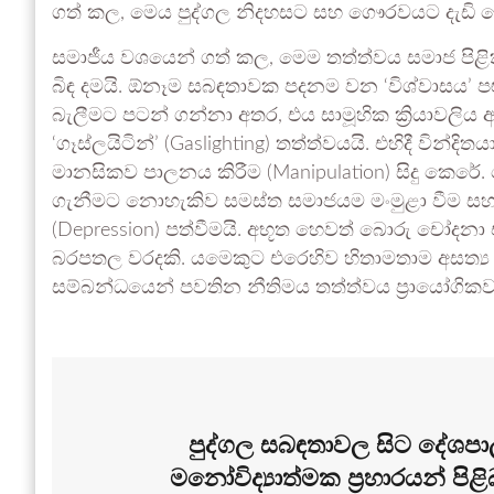
ගත් කල, මෙය පුද්ගල නිදහසට සහ ගෞරවයට දැඩි ලෙ
සමාජීය වශයෙන් ගත් කල, මෙම තත්ත්වය සමාජ පිළික
බිඳ දමයි. ඕනෑම සබඳතාවක පදනම වන ‘විශ්වාසය’ පළු
බැලීමට පටන් ගන්නා අතර, එය සාමූහික ක්‍රියාවලි
‘ගෑස්ලයිටින්’ (Gaslighting) තත්ත්වයයි. එහිදී වින්
මානසිකව පාලනය කිරීම (Manipulation) සිදු කෙරේ. 
ගැනීමට නොහැකිව සමස්ත සමාජයම මංමුළා වීම සහ ව
(Depression) පත්වීමයි. අභූත හෙවත් බොරු චෝදනා එ
බරපතල වරදකි. යමෙකුට එරෙහිව හිතාමතාම අසත්‍ය ත
සම්බන්ධයෙන් පවතින නීතිමය තත්ත්වය ප්‍රායෝගිකව
පුද්ගල සබඳතාවල සිට දේශපාල
මනෝවිද්‍යාත්මක ප්‍රහාරයන් පි