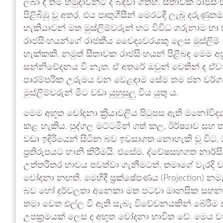
ලබා දී තම හමුදාවන්ට ද බඳවා ගත්හ. සීතාවක රාජසි
පිළිබිඹු වූ අතර, එය පෘතුගීසීන් මෙරටදී ලැබූ දරු
හැකියාවන් මත මුස්ලිම්වරුන් හට විවිධ ගරුනාම හා
රාජසිංහයන්ගේ රාජකීය වෛද්‍යවරයකු ලෙස මුස්ලිම
හැක්කකි. නමුත් සීතාවක රාජසිංහයන් පිළිබඳ මෙම අප්‍
සන්නිවේදනය වී නැත. ඒ අතරේ ඔවුන් වෙතින් ද ඒව
පාරම්පරික උරුමය වන වෙළඳාම සේම තම ජන වර්ගය
මුස්ලිම්වරුන් මීට වඩා යුහුසුලු විය යුතු ය.
මෙම අභූත චෝදනා ක්‍රියාවලිය පිටුපස ඇති මනෝවිද්
කළ හැකිය. පුද්ගල මට්ටමින් ගත් කල, ඊර්ෂ්‍යාව ස
වඩා ඉදිරියෙන් සිටින බව ඉවසාගත නොහැකි වූ වි
ප්‍රතිරූපයට හානි කිරීමයි. එසේම, ද්වේෂසහගත නාර්ස
උත්තරීතර භාවය පවත්වා ගැනීමටත්, තමාගේ වැරදි ව
චෝදනා නඟති. මෙහිදී ප්‍රක්ෂේපණය (Projection) 
බව හෝ දුර්වලතා අනෙකා මත පටවා මානසික සහනය
තමා වෙත එල්ල වී ඇති සැබෑ විවේචනයකින් බේරීම
උපක්‍රමයක් ලෙස ද අභූත චෝදනා භාවිත වේ. මෙය 