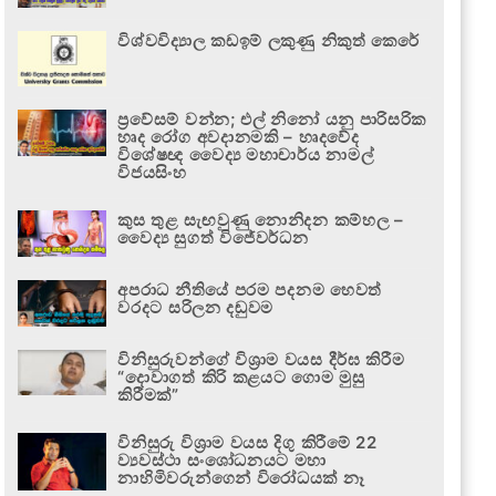
විශ්වවිද්‍යාල කඩඉම් ලකුණු නිකුත් කෙරේ
ප්‍රවේසම් වන්න; එල් නිනෝ යනු පාරිසරික
හෘද රෝග අවදානමකි – හෘදවේද
විශේෂඥ වෛද්‍ය මහාචාර්ය නාමල්
විජයසිංහ
කුස තුළ සැඟවුණු නොනිදන කම්හල –
වෛද්‍ය සුගත් විජේවර්ධන
අපරාධ නීතියේ පරම පදනම හෙවත්
වරදට සරිලන දඬුවම
විනිසුරුවන්ගේ විශ්‍රාම වයස දීර්ඝ කිරීම
“දොවාගත් කිරි කළයට ගොම මුසු
කිරීමක්”
විනිසුරු විශ්‍රාම වයස දිගු කිරීමේ 22
ව්‍යවස්ථා සංශෝධනයට මහා
නාහිමිවරුන්ගෙන් විරෝධයක් නෑ