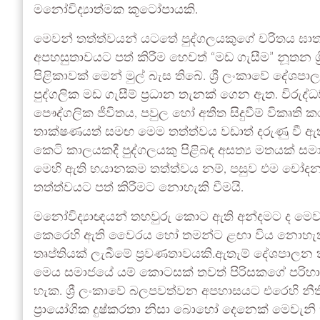
මනෝවිද්‍යාත්මක කූටෝපායකි.
මෙවන් තත්ත්වයන් යටතේ පුද්ගලයකුගේ චරිතය ඝාතනය
අපහසුතාවයට පත් කිරීම හෙවත් “මඩ ගැසීම” නූතන ශ්
පිළිකාවක් මෙන් මුල් බැස තිබේ. ශ්‍රී ලංකාවේ දේශපාල
පුද්ගලික මඩ ගැසීම් ප්‍රධාන තැනක් ගෙන ඇත. විර
පෞද්ගලික ජීවිතය, පවුල හෝ අතීත සිදුවීම් විකෘති කර 
තාක්ෂණයත් සමඟ මෙම තත්ත්වය වඩාත් දරුණු වී ඇත.
කෙටි කාලයකදී පුද්ගලයකු පිළිබඳ අසත්‍ය මතයක් සම
මෙහි ඇති භයානකම තත්ත්වය නම්, පසුව එම චෝදනා අසත
තත්ත්වයට පත් කිරීමට නොහැකි වීමයි.
මනෝවිද්‍යාඥයන් තහවුරු කොට ඇති අන්දමට ද මෙව
කෙරෙහි ඇති වෛරය හෝ තමන්ට ළඟා විය නොහැකි 
තෘප්තියක් ලැබීමේ ප්‍රවණතාවයකි.ඇතැම් දේශපාලන 
මෙය සමාජයේ යම් කොටසක් තවත් පිරිසකගේ පරිහාන
හැක. ශ්‍රී ලංකාවේ බලපවත්වන අපහාසයට එරෙහි නීති 
ප්‍රායෝගික දුෂ්කරතා නිසා බොහෝ දෙනෙක් මෙවැනි ක