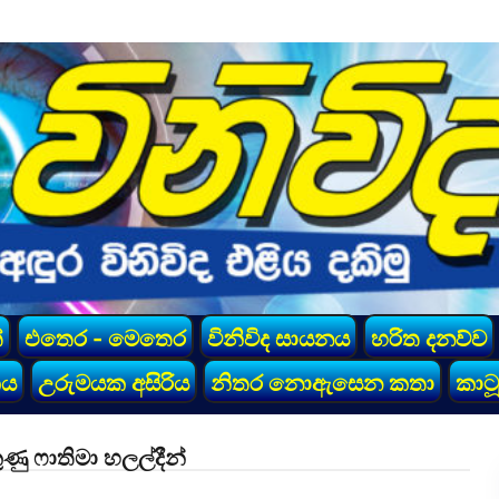
්
එතෙර - මෙතෙර
විනිවිද සායනය
හරිත දනව්ව
කය
උරුමයක අසිරිය
නිතර නොඇසෙන කතා
කාටූ
ණු ෆාතිමා හලල්දීන්