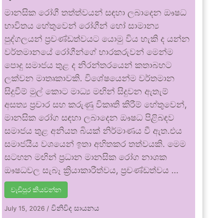
මානසික රෝගී තත්ත්වයන් සඳහා ලබාදෙන ඖෂධ
භාවිතය හේතුවෙන් රෝගීන් හෝ සාමාන්‍ය
පුද්ගලයන් ප්‍රචණ්ඩත්වයට යොමු විය හැකි ද යන්න
වර්තමානයේ රෝගීන්ගේ භාරකරුවන් මෙන්ම
පොදු සමාජය තුළ ද නිරන්තරයෙන් කතාබහට
ලක්වන මාතෘකාවකි. විශේෂයෙන්ම වර්තමාන
සිදුවීම් මුල් කොට මාධ්‍ය මඟින් සිදුවන ඇතැම්
අසත්‍ය ප්‍රචාර සහ කරුණු විකෘති කිරීම් හේතුවෙන්,
මානසික රෝග සඳහා ලබාදෙන ඖෂධ පිළිබඳව
සමාජය තුළ අනියත බියක් නිර්මාණය වී ඇත.එය
සමාජයීය වශයෙන් ඉතා අහිතකර තත්වයකි. මෙම
සටහන මඟින් ප්‍රධාන මානසික රෝග නාශක
ඖෂධවල සැබෑ ක්‍රියාකාරීත්වය, ප්‍රචණ්ඩත්වය …
වැඩිපුර කියවන්න
විනිවිද සායනය
July 15, 2026
/