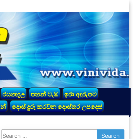
රසගඟුල
පහන් ටැඹ
ඉරා අදුරුපට
න්
දොස් දුරු කරවන දොස්තර උපදෙස්