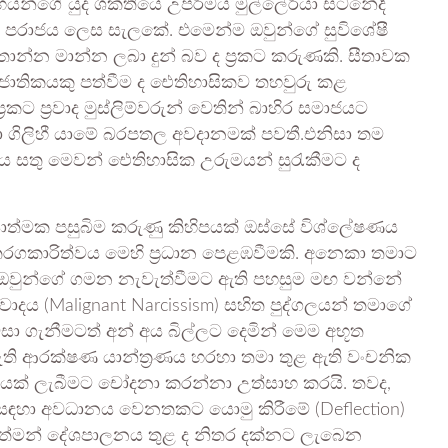
ංහයන්ගේ යුද ශක්තියේ උපරිමය මුල්ලේරියා සටනේදී
ණුතම පරාජය ලෙස සැලකේ. එමෙන්ම ඔවුන්ගේ සුවිශේෂී
 තාන්න මාන්න ලබා දුන් බව ද ප්‍රකට කරුණකි. සීතාවක
් ජාතිකයකු පත්වීම ද ඓතිහාසිකව තහවුරු කළ
රකට ප්‍රවාද මුස්ලිම්වරුන් වෙතින් බාහිර සමාජයට
ා ගිලිහී යාමේ බරපතල අවදානමක් පවතී.එනිසා තම
 සතු මෙවන් ඓතිහාසික උරුමයන් සුරැකීමට ද
‍යාත්මක පසුබිම කරුණු කිහිපයක් ඔස්සේ විශ්ලේෂණය
හ තරගකාරිත්වය මෙහි ප්‍රධාන පෙළඹවීමකි. අනෙකා තමාට
ට, ඔවුන්ගේ ගමන නැවැත්වීමට ඇති පහසුම මඟ වන්නේ
ිවාදය (Malignant Narcissism) සහිත පුද්ගලයන් තමාගේ
සා ගැනීමටත් අන් අය බිල්ලට දෙමින් මෙම අභූත
නමැති ආරක්ෂණ යාන්ත්‍රණය හරහා තමා තුළ ඇති වංචනික
ක් ලැබීමට චෝදනා කරන්නා උත්සාහ කරයි. තවද,
 සඳහා අවධානය වෙනතකට යොමු කිරීමේ (Deflection)
වත්මන් දේශපාලනය තුළ ද නිතර දක්නට ලැබෙන