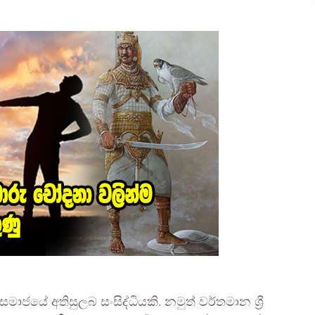
ජයේ අතිසුලබ සංසිද්ධියකි. නමුත් වර්තමාන ශ්‍රී