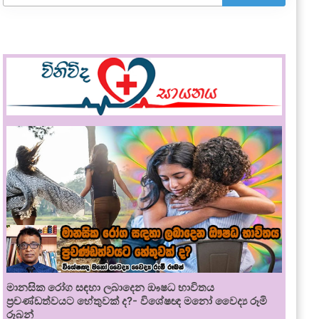
මානසික රෝග සඳහා ලබාදෙන ඖෂධ භාවිතය
ප්‍රචණ්ඩත්වයට හේතුවක් ද?- විශේෂඥ මනෝ වෛද්‍ය රූමි
රූබන්