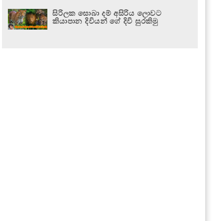
සිරිලක සොබා දම් අසිරිය ලොවට
කියාපාන දිවියන් ගේ දිවි සුරකිමු