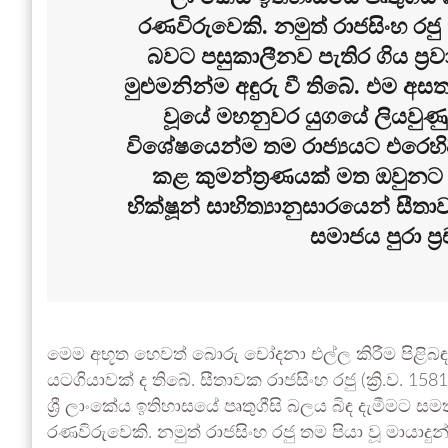
රණවිරුවෙකි. නමුත් රාජසිංහ රජු 
බවට පසුකාලීනව පැතිර ගිය ප්‍ර
මුළුමනින්ම අඳුරු වී තිබේ. එම අසත
වූයේ මහනුවර යුගයේ ලියවුණු ‘
විශේෂයෙන්ම තම රාජ්‍යයට එරෙහිව
කළ කුමන්ත්‍රණයක් මත ඔවුනට ද
භික්ෂූන් සාහිත්‍යානුසාරයෙන් සී
සමාජය පුරා ප
මෙම අභූත හෙවත් බොරු චෝදනා එල්ල කිරීම පිළිබ
යටගියාවක් ද තිබේ. සීතාවක රාජසිංහ රජු (ක්‍රි.ව. 158
ශ්‍රී ලාංකේය ඉතිහාසයේ පෘතුගීසි බලය බිඳ දැමීමට සම
රණවිරුවෙකි. නමුත් රාජසිංහ රජු තම පියා වූ මායාදු