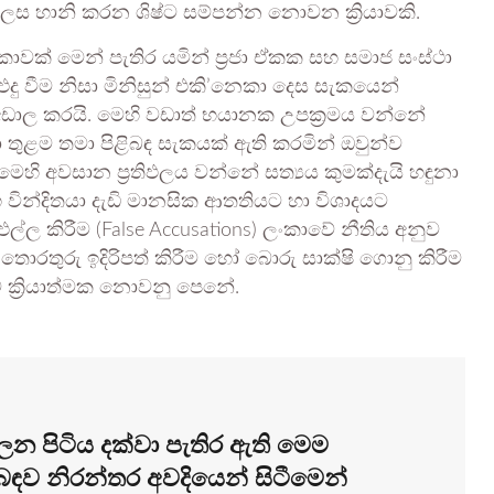
ස හානි කරන ශිෂ්ට සම්පන්න නොවන ක්‍රියාවකි.
ාවක් මෙන් පැතිර යමින් ප්‍රජා ඒකක සහ සමාජ සංස්ථා
දු වීම නිසා මිනිසුන් එකි’නෙකා දෙස සැකයෙන්
ය අඩාල කරයි. මෙහි වඩාත් භයානක උපක්‍රමය වන්නේ
දිතයා තුළම තමා පිළිබඳ සැකයක් ඇති කරමින් ඔවුන්ව
මෙහි අවසාන ප්‍රතිඵලය වන්නේ සත්‍යය කුමක්දැයි හඳුනා
ින්දිතයා දැඩි මානසික ආතතියට හා විශාදයට
ල්ල කිරීම (False Accusations) ලංකාවේ නීතිය අනුව
ොරතුරු ඉදිරිපත් කිරීම හෝ බොරු සාක්ෂි ගොනු කිරීම
 ක්‍රියාත්මක නොවනු පෙනේ.
න පිටිය දක්වා පැතිර ඇති මෙම
ළිබඳව නිරන්තර අවදියෙන් සිටීමෙන්