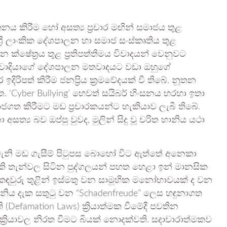
 කිරීම හෝ අසත්‍ය ප්‍රචාර මඟින් සමාජය තුළ
‍රී ලාංකික දේශපාලන හා සමාජ සංස්කෘතිය තුළ
න ක්ෂේත්‍රය තුළ ප්‍රතිපත්තිමය විවාදයන් වෙනුවට
ුද්ධවාදියාගේ දේශපාලන මතවාදයට වඩා ඔහුගේ
ඉදිරිපත් කිරීම ජනප්‍රිය ක්‍රමවේදයක් වී තිබේ. නූතන
 ‘Cyber Bullying’ හෙවත් සයිබර් හිංසනය හරහා ඉතා
ාජගත කිරීමට මඩ ප්‍රචාරකයන්ට හැකියාව ලැබී තිබේ.
්‍ය බව ඔප්පු වුවද, මුලින් සිදු වූ චරිත හානිය යථා
ැනි මඩ ගැසීම් පිටුපස බොහෝ විට ඇත්තේ අනෙකා
තැන්වල සිටින පුද්ගලයන් පහත හෙළා ඉන් මානසික
කඳවුරු තුළින් ඉස්මතු වන සාමූහික මනෝභාවයක් ද වන
ිය දැක සතුටු වන “Schadenfreude” ලෙස හඳුනාගත
(Defamation Laws) ක්‍රියාත්මක වීමේදී පවතින
්‍රියාවල නිරත වීමට බියක් නොදක්වති. සදාචාරාත්මකව