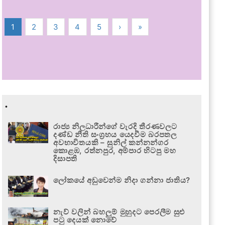
1
2
3
4
5
›
»
.
රාජ්‍ය නිලධාරීන්ගේ වැරදි තීරණවලට
දණ්ඩ නීති සංග්‍රහය යෙදවීම බරපතල
අවභාවිතයකි – සුනිල් කන්නන්ගර
කොළඹ, රත්නපුර, අම්පාර හිටපු මහ
දිසාපති
ලෝකයේ අඩුවෙන්ම නිදා ගන්නා ජාතිය?
නැව් වලින් බහලුම් මුහුදට පෙරලීම සුළු
පටු දෙයක් නොවේ