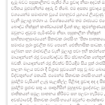
දැමූ බවට පසුකාලීනව පැතිර ගිය ප්‍රවාද නිසා අදටත්
චරිතය මුළුමනින්ම අඳුරු වී තිබේ. එම අසත්‍ය ප්‍රවාදය ප
වශයෙන්ම සමාජගත වූයේ මහනුවර යුගයේ ලියවුණු 
වැනි මූලාශ්‍ර හරහා ය. විශේෂයෙන්ම තම රාජ්‍යයට එ
බෞද්ධ භික්ෂූන් කණ්ඩායමක් දියත් කළ කුමන්ත්‍රණය
ඔවුනට දඬුවම් පැමිණවීම නිසා, පසුකාලීන භික්ෂූන්
සාහිත්‍යානුසාරයෙන් සීතාවක රාජසිංහ “පීතෘ ඝාතකය
සමාජය පුරා ප්‍රචලිත බව පෙනේ. ඓතිහාසික සාධක, ප
ලේඛන සහ රාජාවලිය වැනි මූලාශ්‍ර පවා ඉඟි කරන්න
මායාදුන්නේ රජු වයෝවෘද්ධව සිට ස්වාභාවික හේතූන
බවකි. මායාදුන්නේ රජු ජීවත්ව සිටියදීම සිය පුත් රාජ
පාලන බලය පවරා දී විශ්‍රාම සුවයෙන් පසු වූ බව බ
විද්වතුන්ගේ මතයයි. එමෙන්ම සීතාවක රාජසිංහයන්
මුස්ලිම් වැසියන් ලැබූ සැලකිල්ල පිළිබඳ ප්‍රවාද අද ද 
මුස්ලිම් ප්‍රජාව සතු ය. පෘතුගීසීන් මුහුදුබඩ ප්‍රදේශවල මු
ජාතිකයන් සමූල ඝාතනය කිරීමට සහ පලවා හැරීමට
අවස්ථාවේදී, සීතාවක රාජසිංහයෝ ඔවුන්ට ආරක්ෂාව