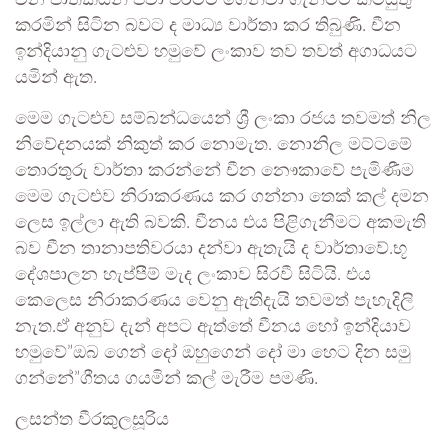
චීන ජාතිකයන් පවා එරටට ගෙන්වා ගැනීමට කටයුතු
කරමින් සිටින බවට ද මාධ්‍ය වාර්තා කර තිබුණි. චීන
ඉන්දියානු ගැටළුව හමුවේ ලංකාව තව තවත් අගාධයට
යමින් ඇත.
මෙම ගැටළුව සම්බන්ධයෙන් ශ්‍රී ලංකා රජය තවමත් නිල
නිවේදනයක් නිකුත් කර නොමැත. නොනිල මට්ටමේ
තොරතුරු වාර්තා කරන්නේ චීන නෞකාවේ පැමිණීම
මෙම ගැටළුව නිරාකරණය කර ගන්නා තෙක් කල් දමන
ලෙස ඉල්ලා ඇති බවකි. චීනය එය පිළිගැනීමට අකමැති
බව චීන තානාපතිවරයා දන්වා ඇතැයි ද වාර්තාවේ.භූ
දේශපාලන හැප්පීම් මැද ලංකාව සිරවී සිටියි. එය
කෙලෙස නිරාකරණය වෙනු ඇතිදැයි තවමත් පැහැදිලි
නැත.ඒ අනුව දැන් අපට ඇත්තේ චීනය හෝ ඉන්දියාව
හමුවේ”ඔබ ගෙන් දෝ ඔහුගෙන් දෝ මා හෙට දින සමු
ගන්නේ”ගීතය ගයමින් කල් මැරීම පමණි.
ලසන්ත වීරකුලසූරිය