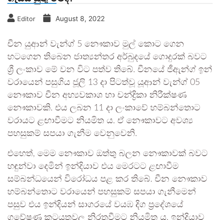
August 8, 2022
Editor
චීන යුආන් වැන්ග් 5 නෞකාව මුල් කොට ගෙන
හටගෙන තිබෙන ජාත්‍යන්තර අර්බුදයේ ගොදුරක් බවට
ශ්‍රී ලංකාව මේ වන විට පත්ව තිබේ. චීනයේ ජීඇන්ග් ඉන්
වරායෙන් පසුගිය ජූලි 13 දා පිටත්වූ යූආන් වැන්ග් 05
නෞකාව චීන අභ්‍යවකාශ හා චන්ද්‍රිකා නිරීක්ෂණ
නෞකාවකි. එය ලබන 11 දා ලංකාවේ හම්බන්තොට
වරායට ළඟාවීමට නියමිත ය. ඒ නෞකාවට අවශ්‍ය
පහසුකම් සපයා ගැනීම වෙනුවෙනි.
එහෙත්, මෙම නෞකාව ඔත්තු බලන නෞකාවක් බවට
හඳුන්වා දෙමින් ඉන්දියාව එය මෙරටට ළඟාවීම
සම්බන්ධයෙන් විරෝධය පළ කර තිබේ. චීන නෞකාව
හම්බන්තොට වරායෙන් පහසුකම් සපයා ගැනීමෙන්
පසුව එය ඉන්දියන් සාගරයේ වයඹ දිග ප්‍රදේශයේ
ගවේෂණ කටයුතුවල නිරතවීමට නියමිත ය. ඉන්දියාව