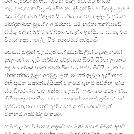
එදා“ඇමරිකානු හඩ“ ගුවන් විදුලි මධ්‍යස්ථානයක්
හලාවත,ඉරණවිල ස්ථාපිත කරද්දී ඉන්දියාව විරුද්ධ වූයේ
එදා ඔවුන් චීන පිලෙහි සිටි නිසා ය. එදා එල්ල වූ ප්‍රධාන
චෝදනාවක් වූයේ ද ඇමරිකාව මේ හරහා ඉන්දියාවේ
ඔත්තු බලන බවට චෝදනා කළේ ද ඉන්දියාව ය. අද එය
චීනය දෙසට එල්ල වීම දෛවයේ සරදමකි.
කෙසේ නමුත් බලවතුන්ගේ සටන්වලින් තැලෙන්නේ
දුබලයන් ය. දැඩි ආර්ථික අර්බුදයක සිරවී සිටින ලංකාව
අද මේ අර්බුදයෙන් තවත් පීඩාවට පත්ව සිටියි. ලංකාව
ජාත්‍යන්තර මූල්‍ය අරමුදලෙන් ණයක් ඉල්ලා ඇති අතර
එහි ප්‍රධන කොන්දේසියක් වනුයේ දැනට පවතින ණය
ස්ථායිකරණය කර ගන්නා ලෙසයි. ලංකාවේ ප්‍රධන ණය
හිමියෙකු වන චීනය එයට තවමත් යහපත් ප්‍රතිචාරයක්
දක්වා නැත.ඒ අනුව අනියමින් හෝ චීනයට ගැති
වන්නට අපට සිදු වී තිබේ.
නමුත් ලංකාව චීනය දෙසට හැරුණ හොත් ඔවුන් අපට