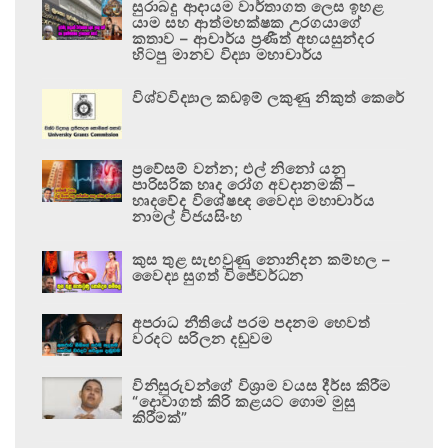
සුරාබදු ආදායම වාර්තාගත ලෙස ඉහළ
යාම සහ ආත්මභක්ෂක උරගයාගේ
කතාව – ආචාර්ය ප්‍රණීත් අභයසුන්දර
හිටපු මානව විද්‍යා මහාචාර්ය
විශ්වවිද්‍යාල කඩඉම් ලකුණු නිකුත් කෙරේ
ප්‍රවේසම් වන්න; එල් නිනෝ යනු
පාරිසරික හෘද රෝග අවදානමකි –
හෘදවේද විශේෂඥ වෛද්‍ය මහාචාර්ය
නාමල් විජයසිංහ
කුස තුළ සැඟවුණු නොනිදන කම්හල –
වෛද්‍ය සුගත් විජේවර්ධන
අපරාධ නීතියේ පරම පදනම හෙවත්
වරදට සරිලන දඬුවම
විනිසුරුවන්ගේ විශ්‍රාම වයස දීර්ඝ කිරීම
“දොවාගත් කිරි කළයට ගොම මුසු
කිරීමක්”