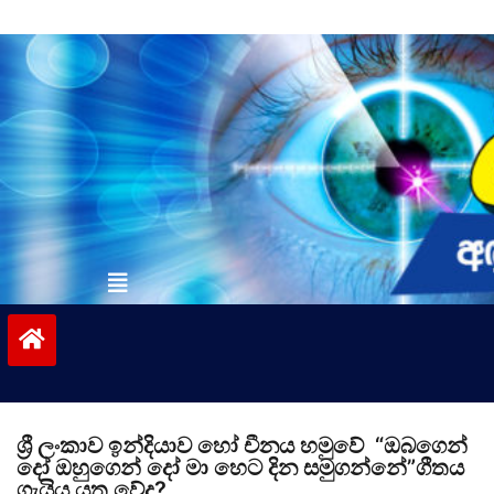
Skip
to
content
vinivida.lk
ශ්‍රී ලංකාව ඉන්දියාව හෝ චීනය හමුවේ “ඔබගෙන්
දෝ ඔහුගෙන් දෝ මා හෙට දින සමුගන්නේ”ගීතය
ගැයිය යුතු වේද?