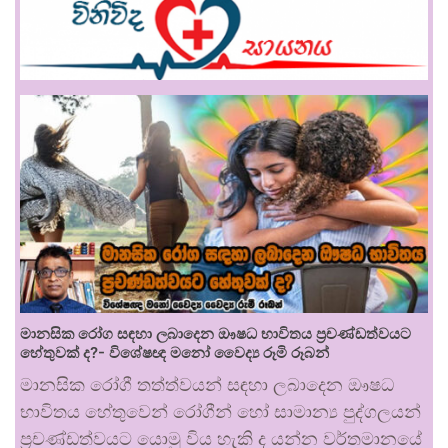
මානසික රෝග සඳහා ලබාදෙන ඖෂධ භාවිතය ප්‍රචණ්ඩත්වයට
හේතුවක් ද?- විශේෂඥ මනෝ වෛද්‍ය රූමි රූබන්
මානසික රෝගී තත්ත්වයන් සඳහා ලබාදෙන ඖෂධ
භාවිතය හේතුවෙන් රෝගීන් හෝ සාමාන්‍ය පුද්ගලයන්
ප්‍රචණ්ඩත්වයට යොමු විය හැකි ද යන්න වර්තමානයේ