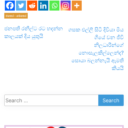
එතෙර - මෙතෙර
ජනපති රනිල්ට රට හදන්න
ගසක එල්ලී සිටි දිවියා මිය
කාලයක් දිය යුතුයි
ගියේ වන ජීවී
නිලධාරීන්ගේ
නොසැලකිල්ලෙන්ද?
සොයා බලන්නැයි ඇමති
කියයි