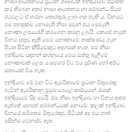
නාසා ආයතනයේ ප්‍රධාන ශාඛාවක් ඉන්දියාවේ ස්ථාපිත
කර තිබෙන අතර නාසා ආයතනය හා සම්බන්ධ සියළු
රටවලට ඒ හරහා තොරතුරු ලබා ගත හැකි ය. චීනයට
එම පහසුකම නොමැති නිසා ඔවුන් එය මෙවැනි
නෞකා උපයෝගී කරගෙන කරනු ලබයි. කෙසේ නමුත්
චීනය සතුව ඇති මෙම නෞකාවේ තාක්ෂණය ගැන
පිටත සිටින කිසිවෙකුට අදහසක් නැත. එම නිසා
ඉන්දියාව සඳහන් කරනුයේ මෙය ඔත්තු බැලීමේ
නෞකාවක් ලෙස ය.සමහර විට එය පූර්ණ හෝ අර්ධ
සත්‍යයක් විය හැක.
ඉන්දියාව මේ වන විට ඇමරිකාවේ ප්‍රධාන මිතුරෙකු
බැවින් ඇමරිකානු ප්‍රමුඛ පෙළේ කාර්යයන් රැසක්
ඉන්දියාවේ සිදු වෙයි. එම නිසා ඉන්දියාව හා චීනය අතර
ඇත්තේ යහපත් සම්බන්ධයක් නොවේ. කලක් ඉන්දියාව
චීනයේ සමීපතම මිතුරෙකුව සිටියත් අද එය හාත්
පසින්ම වෙනස්ව ඇත.