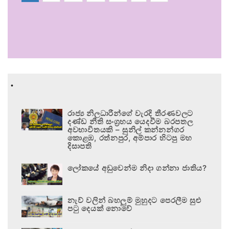
.
රාජ්‍ය නිලධාරීන්ගේ වැරදි තීරණවලට
දණ්ඩ නීති සංග්‍රහය යෙදවීම බරපතල
අවභාවිතයකි – සුනිල් කන්නන්ගර
කොළඹ, රත්නපුර, අම්පාර හිටපු මහ
දිසාපති
ලෝකයේ අඩුවෙන්ම නිදා ගන්නා ජාතිය?
නැව් වලින් බහලුම් මුහුදට පෙරලීම සුළු
පටු දෙයක් නොවේ