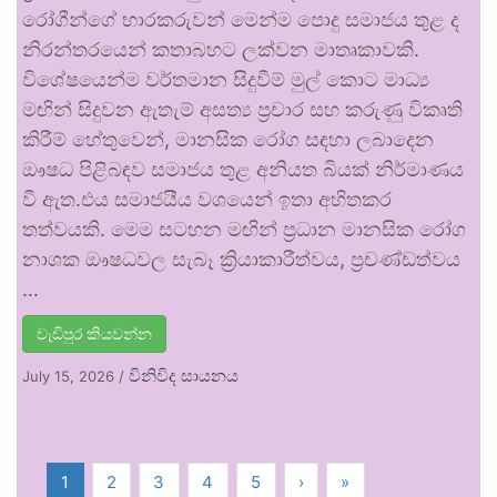
රෝගීන්ගේ භාරකරුවන් මෙන්ම පොදු සමාජය තුළ ද
නිරන්තරයෙන් කතාබහට ලක්වන මාතෘකාවකි.
විශේෂයෙන්ම වර්තමාන සිදුවීම් මුල් කොට මාධ්‍ය
මඟින් සිදුවන ඇතැම් අසත්‍ය ප්‍රචාර සහ කරුණු විකෘති
කිරීම් හේතුවෙන්, මානසික රෝග සඳහා ලබාදෙන
ඖෂධ පිළිබඳව සමාජය තුළ අනියත බියක් නිර්මාණය
වී ඇත.එය සමාජයීය වශයෙන් ඉතා අහිතකර
තත්වයකි. මෙම සටහන මඟින් ප්‍රධාන මානසික රෝග
නාශක ඖෂධවල සැබෑ ක්‍රියාකාරීත්වය, ප්‍රචණ්ඩත්වය
…
වැඩිපුර කියවන්න
විනිවිද සායනය
July 15, 2026
/
1
2
3
4
5
›
»