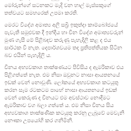
මෝරුන්ගේ සටනකට මැදි වන හාල් මැස්සකුගේ
තත්වයට සමහරෙක් උපමා කරති.
මෙරට විදේශ අමාත්‍ය අලි සබ්‍රි ඉකුත්දා කාම්බෝජයේ
පැවැති සමුළුවක දී ඉන්දීය හා චීන විදේශ අමාත්‍යවරුන්
මුණ ගැසී මේ පිළිබඳව කරුණු පැහැදිලි කළ ද එය
සාර්ථක වී නැත. දෙපාර්ශවයම තද ප්‍රතිපත්තියක සිටින
බව එයින් පැහැදිලි ය.
චීනය අභ්‍යවකාශ තාක්ෂණයට පිවිසිය ද ඇමරිකාව එය
පිළිගත්තේ නැත. එම නිසා ඔවුනට නාසා ආයතනයේ
ඉඩක් වෙන් නොවුණි. ලෝකයේ අභ්‍යවකාශ කටයුතු
කරන සෑම රටකටම පාහේ නාසා ආයතනයේ ඉඩක්
වෙන් කෙරුණ ද චීනයට එම අවස්ථාව නොදීමට
ඇමරිකාව වග බලා ගත්තේ ය. එම නිසා චීනය සිය
අභ්‍යවකාශ තාක්ෂණික කටයුතු කරනු ලැබූවේ මෙවැනි
නෞකා උපයෝගි කර ගනිමිනි.