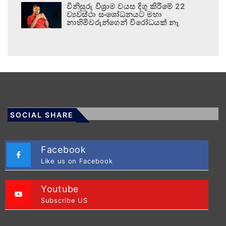
විනිසුරු විශ්‍රාම වයස දිගු කිරීමේ 22
ව්‍යවස්ථා සංශෝධනයට මහා
නාහිමිවරුන්ගෙන් විරෝධයක් නෑ
SOCIAL SHARE
Facebook
Like us on Facebook
Youtube
Subscribe US