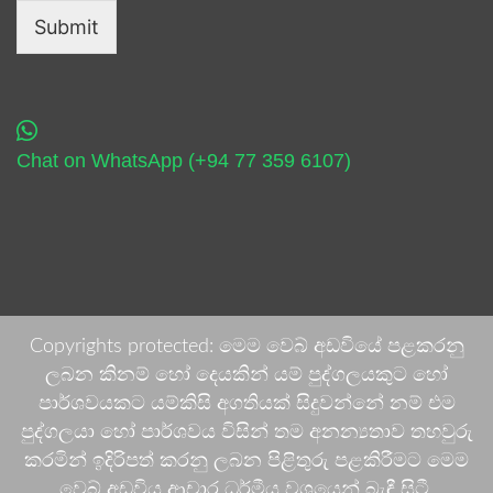
Submit
Chat on WhatsApp (+94 77 359 6107)
Copyrights protected: මෙම වෙබ් අඩවියේ පළකරනු
ලබන කිනම් හෝ දෙයකින් යම් පුද්ගලයකුට හෝ
පාර්ශවයකට යම්කිසි අගතියක් සිදුවන්නේ නම් එම
පුද්ගලයා හෝ පාර්ශවය විසින් තම අනන්‍යතාව තහවුරු
කරමින් ඉදිරිපත් කරනු ලබන පිළිතුරු පළකිරීමට මෙම
වෙබ් අඩවිය ආචාර ධර්මීය වශයෙන් බැඳී සිටී.