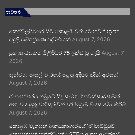
නවතම
කෙරවලපිටියේ සිට කොළඹ වරායට තවත් භූගත
විදුලි සම්ප්‍රේෂණ පද්ධතියක්
August 7, 2026
ප්‍රදේශ රැසකට මිලිමීටර 75 ඉක්ම වූ වැසි
August 7,
2026
තුන්වන පාසල් වාරයේ පළමු අදියර අදින් අවසන්
August 7, 2026
ජාත්‍යන්තරය හමුවේ සිදු කරන හිතුවක්කාරකමක්
නොවිය යුතු විනිසුරුවන්ගේ විශ්‍රාම වයස පමා කිරීම
August 7, 2026
කොළඹ මැගසින් බන්ධනාගාරයේ ‘ඊ’ වාට්ටුවේ
නොසන්සුන් තත්ත්වයක් ; STFය ඇතුළු ආරක්ෂාව