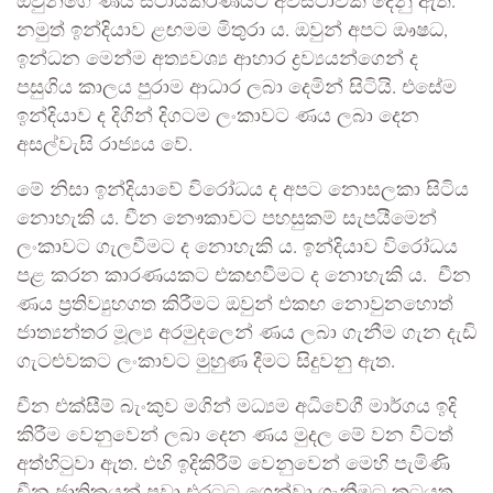
ඔවුන්ගේ ණය ස්ථායිකරණයට අවස්ථාවක් දෙනු ඇත.
නමුත් ඉන්දියාව ළඟමම මිතුරා ය. ඔවුන් අපට ඖෂධ,
ඉන්ධන මෙන්ම අත්‍යවශ්‍ය ආහාර ද්‍රව්‍යයන්ගෙන් ද
පසුගිය කාලය පුරාම ආධාර ලබා දෙමින් සිටියි. එසේම
ඉන්දියාව ද දිගින් දිගටම ලංකාවට ණය ලබා දෙන
අසල්වැසි රාජ්‍යය වේ.
මේ නිසා ඉන්දියාවේ විරෝධය ද අපට නොසලකා සිටිය
නොහැකි ය. චීන නෞකාවට පහසුකම් සැපයීමෙන්
ලංකාවට ගැලවීමට ද නොහැකි ය. ඉන්දියාව විරෝධය
පළ කරන කාරණයකට එකඟවීමට ද නොහැකි ය. චීන
ණය ප්‍රතිව්‍යුහගත කිරීමට ඔවුන් එකඟ නොවුනහොත්
ජාත්‍යන්තර මූල්‍ය අරමුදලෙන් ණය ලබා ගැනීම ගැන දැඩි
ගැටළුවකට ලංකාවට මුහුණ දීමට සිදුවනු ඇත.
චීන එක්සීම් බැංකුව මගින් මධ්‍යම අධිවේගී මාර්ගය ඉදි
කිරීම වෙනුවෙන් ලබා දෙන ණය මුදල මේ වන විටත්
අත්හිටුවා ඇත. එහි ඉදිකිරීම් වෙනුවෙන් මෙහි පැමිණි