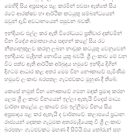
මෙහිදි සිය අප්‍රසාදය පළ කරමින් පවසා ඇත්තේ සිය
රටේ ආරක්ෂව හා ආර්ථික කටයුතු සම්බන්ධයෙන්
ඔවුන් දැඩි අවධානයෙන් පසුවන බවකි.
ඉන්දියාව එල්ල කර ඇති විරෝධයට ප්‍රතිචාර දක්වමින්
චීන විදේශ අමාත්‍යාංශය සඳහන් කළේ සිය රට
නීත්‍යානුකූලව කරනු ලබන නාවුක කටයුතු වෙනුවෙන්
ඉන්දියාව මැදිහත් නොවිය යුතු බවයි. ශ්‍රී ලංකාව මේ වන
විට පත්ව ඇති ආර්ථික අර්බුදය හමුවේ ඉන්දිය දිගින්
දිගටම ආධාර කළ අතර මෙම චීන නෞකාවේ පැමිණීම
හමුවේ ලංකාව බරපතල ගැටළුවකට මුහුණ දී තිබේ.
කෙසේ නමුත් චීන නෞකාවේ ගමන මඳක් ප්‍රමාද කරන
ලෙස ශ්‍රී ලංකාව චීනයෙන් ඉල්ලා ඇතැයි විදෙස් මාධ්‍ය
වාර්තා කළේය. ලංකාවේ එම ඉල්ලීමට චීනය සිය
අප්‍රසාදය පළ කර ඇතැයි ද වාර්තාවේ. කලාපයේ ප්‍රධාන
රාජ්‍යයන් දෙකක ගැටුමක අතරමැදියෙකු වී ශ්‍රී ලංකාව
බරපතල ගැටළුවකට මුහුණ දී සිටියි.එය තෝරුන් සහ