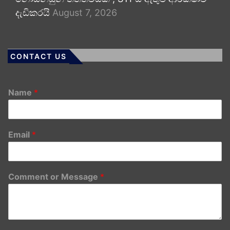
දැඩිකරයි
August 7, 2026
CONTACT US
Name
*
Email
*
Comment or Message
*