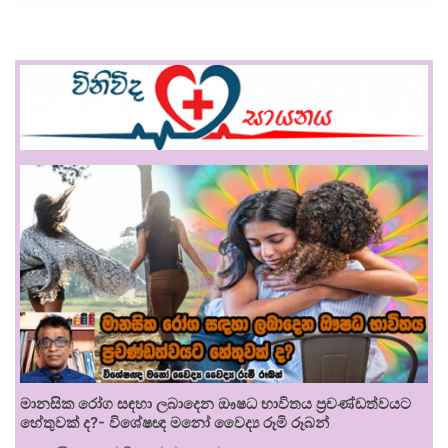
මානසික රෝග සඳහා ලබාදෙන ඖෂධ භාවිතය ප්‍රචණ්ඩත්වයට
හේතුවක් ද?- විශේෂඥ මනෝ වෛද්‍ය රූමි රූබන්