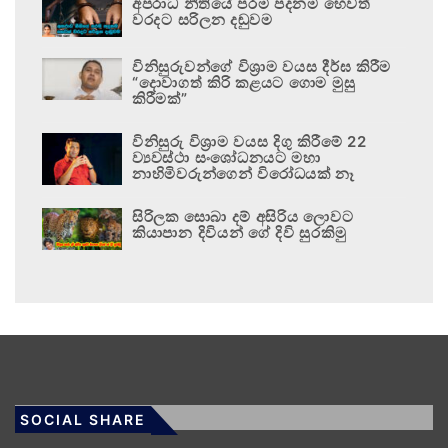
අපරාධ නීතියේ පරම පදනම හෙවත්
වරදට සරිලන දඬුවම
විනිසුරුවන්ගේ විශ්‍රාම වයස දීර්ඝ කිරීම
“දොවාගත් කිරි කළයට ගොම මුසු
කිරීමක්”
විනිසුරු විශ්‍රාම වයස දිගු කිරීමේ 22
ව්‍යවස්ථා සංශෝධනයට මහා
නාහිමිවරුන්ගෙන් විරෝධයක් නෑ
සිරිලක සොබා දම් අසිරිය ලොවට
කියාපාන දිවියන් ගේ දිවි සුරකිමු
SOCIAL SHARE