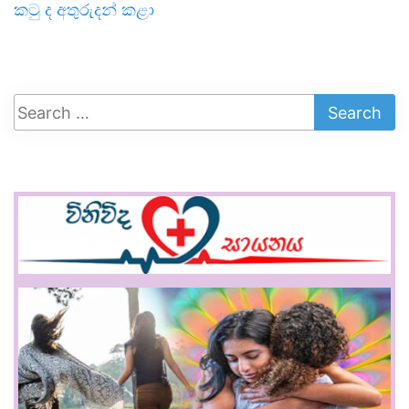
කටු ද අතුරුදන් කළා