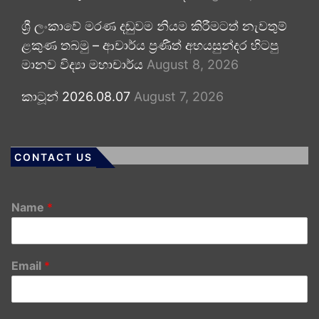
ශ්‍රී ලංකාවේ මරණ දඬුවම නියම කිරීමටත් නැවතුම්
ළකුණ තබමු – ආචාර්ය ප්‍රණීත් අභයසුන්දර හිටපු
මානව විද්‍යා මහාචාර්ය
August 8, 2026
කාටූන් 2026.08.07
August 7, 2026
CONTACT US
Name
*
Email
*