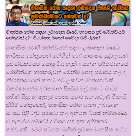
මානසික රෝග සඳහා ලබාදෙන ඖෂධ භාවිතය ප්‍රචණ්ඩත්වයට
හේතුවක් ද?- විශේෂඥ මනෝ වෛද්‍ය රූමි රූබන්
මානසික රෝගී තත්ත්වයන් සඳහා ලබාදෙන ඖෂධ
භාවිතය හේතුවෙන් රෝගීන් හෝ සාමාන්‍ය පුද්ගලයන්
ප්‍රචණ්ඩත්වයට යොමු විය හැකි ද යන්න වර්තමානයේ
රෝගීන්ගේ භාරකරුවන් මෙන්ම පොදු සමාජය තුළ ද
නිරන්තරයෙන් කතාබහට ලක්වන මාතෘකාවකි.
විශේෂයෙන්ම වර්තමාන සිදුවීම් මුල් කොට මාධ්‍ය
මඟින් සිදුවන ඇතැම් අසත්‍ය ප්‍රචාර සහ කරුණු විකෘති
කිරීම් හේතුවෙන්, මානසික රෝග සඳහා ලබාදෙන
ඖෂධ පිළිබඳව සමාජය තුළ අනියත බියක් නිර්මාණය
වී ඇත.එය සමාජයීය වශයෙන් ඉතා අහිතකර
තත්වයකි. මෙම සටහන මඟින් ප්‍රධාන මානසික රෝග