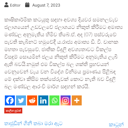
August 7, 2023
Editor
කෘෂිකාර්මික කටයුතු සඳහා අවශ්‍ය දියවර සමනලවැව
ජලාශයෙන් උඩවලවේ ජලාශයට නිකුත් කිරීමට අමාත්‍ය
මණ්ඩල අනුමැතිය හිමිව තිබේ.ඒ, අද (07) පස්වරුවේ
පැවති කැබිනට් හමුවේදී ය.රාජ්‍ය අමාත්‍ය ඩී. වී. චානක
මහතා පැවසුවේ, ජාතික විදුලි අවශ්‍යතාවට විකල්ප
විසඳුම් සොයමින් ජලය නිකුත් කිරීමට අනුමැතිය ලැබී
ඇති බවයි.නමුත් එම විකල්ප බල ශක්ති ප්‍රභවයන්
වෙනුවෙන් වැය වන විදේශ විනිමය ප්‍රමාණය පිළිබඳ
මේ දක්වා කිසිම තක්සේරුවක් කොට නැති බව විදුලි
බල මණ්ඩල ආරංචි මාර්ග සඳහන් කරයි.
කාලීන පුවත්
තාජුඩීන් ගිනි තබා මරා ඇට
කාටූන්