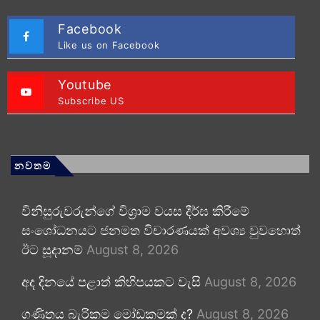
Facebook
Like us on Facebook
Youtube
Subscribe US
නවතම
විනිසුරුවරුන්ගේ විශ්‍රාම වයස දීර්ඝ කිරීමේ
සංශෝධනයට ජනමත විචාරණයක් අවශ්‍ය වුවහොත්
ඊට සූදානම්
August 8, 2026
අද දිනයේ පළාත් කිහිපයකට වැසි
August 8, 2026
ගණිතය බැරිකම මෝඩකමක් ද?
August 8, 2026