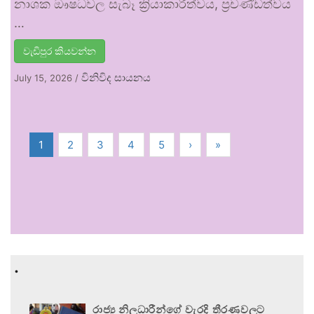
නාශක ඖෂධවල සැබෑ ක්‍රියාකාරීත්වය, ප්‍රචණ්ඩත්වය
…
වැඩිපුර කියවන්න
විනිවිද සායනය
July 15, 2026
/
1
2
3
4
5
›
»
.
රාජ්‍ය නිලධාරීන්ගේ වැරදි තීරණවලට