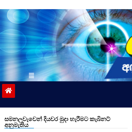
Skip
to
content
vinivida.lk
සමනලවැවෙන් දියවර මුදා හැරීමට කැබිනට්
අනුමැතිය