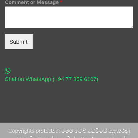
Comment or Message
*
Submit
Chat on WhatsApp (+94 77 359 6107)
Copyrights protected: මෙම වෙබ් අඩවියේ පළකරනු