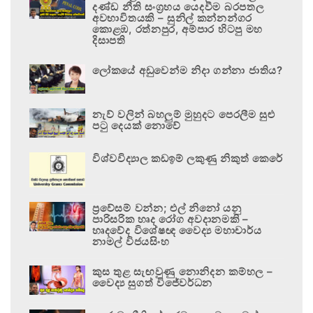
දණ්ඩ නීති සංග්‍රහය යෙදවීම බරපතල
අවභාවිතයකි – සුනිල් කන්නන්ගර
කොළඹ, රත්නපුර, අම්පාර හිටපු මහ
දිසාපති
ලෝකයේ අඩුවෙන්ම නිදා ගන්නා ජාතිය?
නැව් වලින් බහලුම් මුහුදට පෙරලීම සුළු
පටු දෙයක් නොවේ
විශ්වවිද්‍යාල කඩඉම් ලකුණු නිකුත් කෙරේ
ප්‍රවේසම් වන්න; එල් නිනෝ යනු
පාරිසරික හෘද රෝග අවදානමකි –
හෘදවේද විශේෂඥ වෛද්‍ය මහාචාර්ය
නාමල් විජයසිංහ
කුස තුළ සැඟවුණු නොනිදන කම්හල –
වෛද්‍ය සුගත් විජේවර්ධන