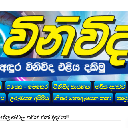
්
එතෙර - මෙතෙර
විනිවිද සායනය
හරිත දනව්ව
කය
උරුමයක අසිරිය
නිතර නොඇසෙන කතා
කාටූ
ත්‍රණවල තවත් එක් දිගුවක්!