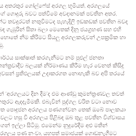
ය අතරතුර ගෝල්ෆේස් අරගල භූමියත්, අරගලයේ
න්ගේ ගොදුරු බවට පත්වීමේ අවදානමක් පවතින අතර,
න්ට තවදුරටත් නතුවීමටද පැහැදිලි ඉඩකඩක් පවතින බවද
ඳ ගැඹුරින් සිතා බලා මෙතෙක් දිනූ ජයග්‍රහණ සහ එහි
ොතේ නිම කිරීමට සියලු අරගලකරුවන් උපක්‍රමික හා
ු.
ර්ථය සාක්ෂාත් කරගැනීමට නම් පුළුල් ජනතා
ත්‍රවාදීව බලයක් නිර්මාණය කිරීම හැර වෙනත් කිසිදු
 අවසන් ප්‍රතිඵලයක් උදාකරගත නොහැකි බව අපි තරයේ
න් ‘අරගලයට දින දීම’ද එම ආණ්ඩු කුමන්ත්‍රණවල තවත්
නතුරට ඇදදැමීමකි. එබැවින් පුද්ගල චරිත වටා නොව
රහා නැවත පොදුජන අරගලය පණගන්වන තෙක් ඔබේ පාලකයා
ීම්වලට හසු වී අරගලය පිළිබඳ ඔබ තුළ පවතින විශ්වාසය
 ඉල්ලා සිටිමු. එමෙන්ම නුදුරේදීම අළු මතින්
ජන අරගලය පණ නංවා, යහපත් සමාජයක් ගොඩනැගීමට