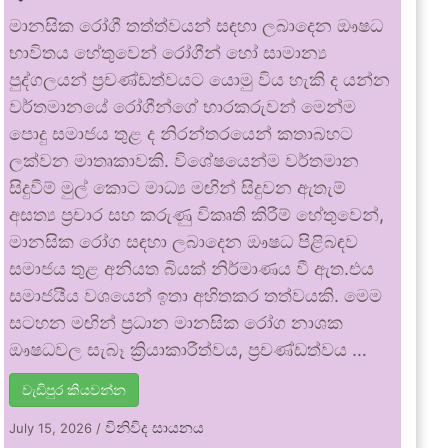
මානසික රෝගී තත්ත්වයන් සඳහා ලබාදෙන ඖෂධ
භාවිතය හේතුවෙන් රෝගීන් හෝ සාමාන්‍ය
පුද්ගලයන් ප්‍රචණ්ඩත්වයට යොමු විය හැකි ද යන්න
වර්තමානයේ රෝගීන්ගේ භාරකරුවන් මෙන්ම
පොදු සමාජය තුළ ද නිරන්තරයෙන් කතාබහට
ලක්වන මාතෘකාවකි. විශේෂයෙන්ම වර්තමාන
සිදුවීම් මුල් කොට මාධ්‍ය මඟින් සිදුවන ඇතැම්
අසත්‍ය ප්‍රචාර සහ කරුණු විකෘති කිරීම් හේතුවෙන්,
මානසික රෝග සඳහා ලබාදෙන ඖෂධ පිළිබඳව
සමාජය තුළ අනියත බියක් නිර්මාණය වී ඇත.එය
සමාජයීය වශයෙන් ඉතා අහිතකර තත්වයකි. මෙම
සටහන මඟින් ප්‍රධාන මානසික රෝග නාශක
ඖෂධවල සැබෑ ක්‍රියාකාරීත්වය, ප්‍රචණ්ඩත්වය …
වැඩිපුර කියවන්න
විනිවිද සායනය
July 15, 2026
/