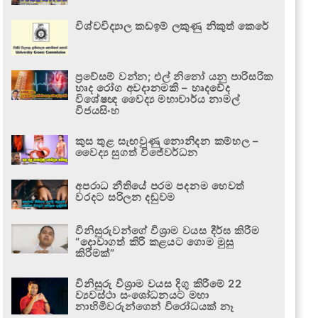
විශ්වවිද්‍යාල කඩඉම් ලකුණු නිකුත් කෙරේ
ප්‍රවේසම් වන්න; එල් නිනෝ යනු පාරිසරික
හෘද රෝග අවදානමකි – හෘදවේද
විශේෂඥ වෛද්‍ය මහාචාර්ය නාමල්
විජයසිංහ
කුස තුළ සැඟවුණු නොනිදන කම්හල –
වෛද්‍ය සුගත් විජේවර්ධන
අපරාධ නීතියේ පරම පදනම හෙවත්
වරදට සරිලන දඬුවම
විනිසුරුවන්ගේ විශ්‍රාම වයස දීර්ඝ කිරීම
“දොවාගත් කිරි කළයට ගොම මුසු
කිරීමක්”
විනිසුරු විශ්‍රාම වයස දිගු කිරීමේ 22
ව්‍යවස්ථා සංශෝධනයට මහා
නාහිමිවරුන්ගෙන් විරෝධයක් නෑ