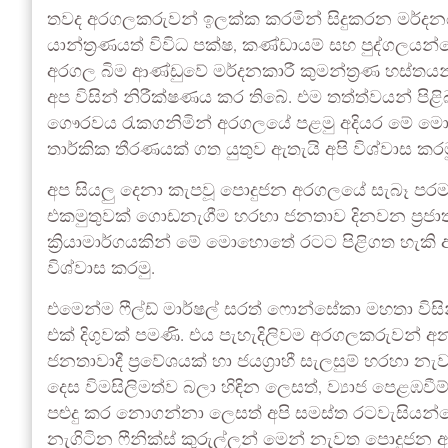
තවද අරගලකරුවන් ඉලක්ක කරමින් සිදුකරන මර්දන
යාන්ත්‍රණයත් විවිධ පක්ෂ, කණ්ඩායම් සහ පුද්ගලය
අරගල බිම ආණ්ඩුවේ මර්දනකාරී කුමන්ත්‍රණ හස්තය
අප විසින් නිරීක්ෂණය කර තිබේ. එම තත්ත්වයන් පිළිබ
ගෞරවය රැකගනිමින් අරගලයේ පළමු අදියර මේ මොහ
තාර්කික තීරණයක් ගත යුතුව ඇතැයි අපි විශ්වාස කරම
අප සියලු දෙනා කැපවූ පොදුජන අරගලයේ සැබෑ පරමා
එකමුතුවක් ගොඩනැගීම හරහා ජනතාව දිනවන ප්‍රජාතන්
ක්‍රියාමාර්ගයකින් මේ මොහොතේ රටට පිළිගත හැකි
විශ්වාස කරමු.
එමෙන්ම ෆීල්ඩ් මාර්ෂල් සරත් ෆොන්සේකා මහතා විසි
එක් දිගුවක් පමණි. එය පැහැදිලිවම අරගලකරුවන් අ
ජනතාවාදී ප්‍රවේශයක් හා ජයග්‍රාහී සැලසුම් හ
දෙස විමසිලිමත්ව බලා හිඳින ලෙසත්, ව්‍යාජ පෙළඹව
පළුදු කර නොගන්නා ලෙසත් අපි සමස්ත රටවැසියන්ගෙන්
නැගිටින ෆීනික්ස් කුරුල්ලන් මෙන් නැවත පොදු