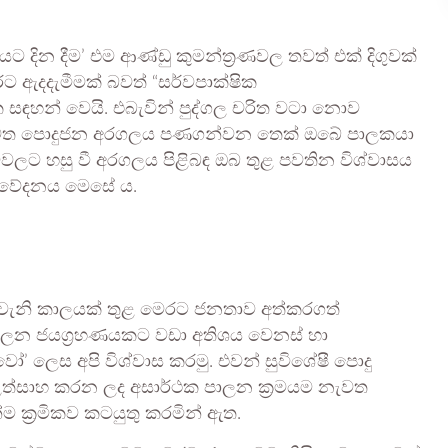
ට දින දීම’ එම ආණ්ඩු කුමන්ත්‍රණවල තවත් එක් දිගුවක්
 ඇදදැමීමක් බවත් “සර්වපාක්ෂික
ඳහන් වෙයි. එබැවින් පුද්ගල චරිත වටා නොව
රහා නැවත පොදුජන අරගලය පණගන්වන තෙක් ඔබේ පාලකයා
ීම්වලට හසු වී අරගලය පිළිබඳ ඔබ තුළ පවතින විශ්වාසය
නිවේදනය මෙසේ ය.
් වැනි කාලයක් තුළ මෙරට ජනතාව අත්කරගත්
ාලන ජයග්‍රහණයකට වඩා අතිශය වෙනස් හා
’ ලෙස අපි විශ්වාස කරමු. එවන් සුවිශේෂී පොදු
උත්සාහ කරන ලද අසාර්ථක පාලන ක්‍රමයම නැවත
ම ක්‍රමිකව කටයුතු කරමින් ඇත.