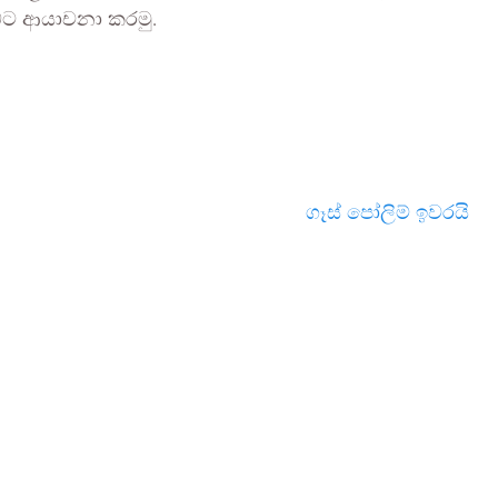
බට ආයාචනා කරමු.
ගෑස් පෝලිම් ඉවරයි