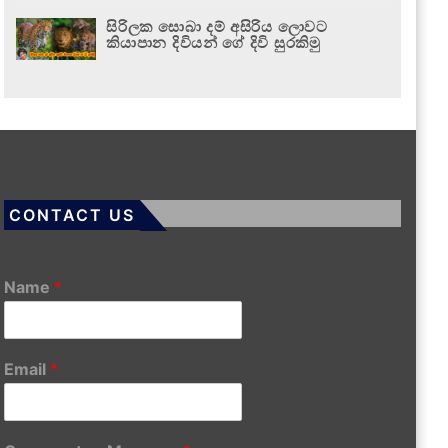
සිරිලක සොබා දම් අසිරිය ලොවට
කියාපාන දිවියන් ගේ දිවි සුරකිමු
CONTACT US
Name
*
Email
*