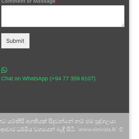
Comment or Message
*
Submit
Chat on WhatsApp (+94 77 359 6107)
 යම්කිසි අගතියක් සිදුවන්නේ නම් එම පුද්ගලයා
ාර ධර්මීය වශයෙන් බැඳී සිටී. 'www.vinivida.lk' ©