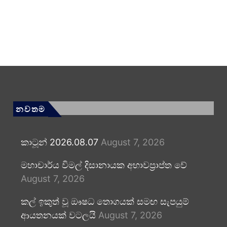
නවතම
කාටූන් 2026.08.07
August 7, 2026
මහාචාර්ය විමල් දිසානායක අභාවප්‍රාප්ත වේ
August 7, 2026
කල් ඉකුත් වූ ඖෂධ තොගයක් සමඟ සැපයුම්
ආයතනයක් වටලයි
August 7, 2026