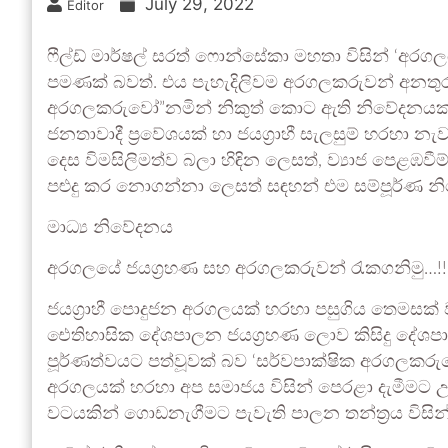
July 29, 2022
Editor
ෆීල්ඩ් මාර්ෂල් සරත් ෆොන්සේකා මහතා විසින් ‘අරගලය
පමණක් බවත්. එය පැහැදිලිවම අරගලකරුවන් අනතුරට
අරගලකරුවෝ”නමින් නිකුත් කොට ඇති නිවේදනයක ස
ජනතාවාදී ප්‍රවේශයක් හා ජයග්‍රාහී සැලසුම් හ
දෙස විමසිලිමත්ව බලා හිඳින ලෙසත්, ව්‍යාජ පෙළඹව
පළුදු කර නොගන්නා ලෙසත් සඳහන් එම සම්පූර්ණ 
මාධ්‍ය නිවේදනය
අරගලයේ ජයග්‍රහණ සහ අරගලකරුවන් රැකගනිමු…!!
ජයග්‍රාහී පොදුජන අරගලයක් හරහා පසුගිය තෙමසක
ඓතිහාසික දේශපාලන ජයග්‍රහණ ලොව කිසිදු දේශප
පූර්ණත්වයට පත්වූවක් බව ‘සර්වපාක්ෂික අරගලකරුවෝ
අරගලයක් හරහා අප සමාජය විසින් පෙරළා දැමීමට 
වටයකින් ගොඩනැගීමට පැවැති පාලන තන්ත්‍රය විසින්