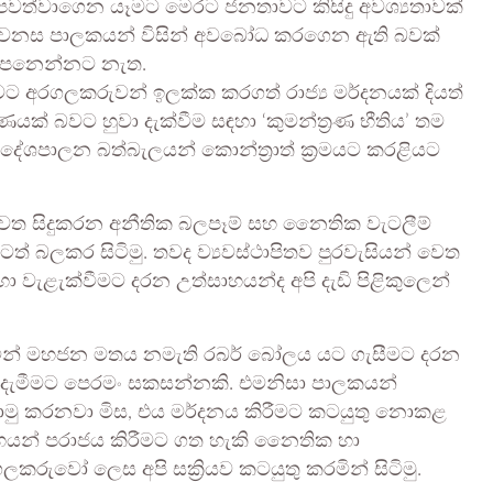
ට පවත්වාගෙන යෑමට මෙරට ජනතාවට කිසිදු අවශ්‍යතාවක්
ූ වෙනස පාලකයන් විසින් අවබෝධ කරගෙන ඇති බවක්
 පෙනෙන්නට නැත.
ට අරගලකරුවන් ඉලක්ක කරගත් රාජ්‍ය මර්දනයක් දියත්
ණයක් බවට හුවා දැක්වීම සඳහා ‘කුමන්ත්‍රණ භීතිය’ තම
දේශපාලන බත්බැලයන් කොන්ත්‍රාත් ක්‍රමයට කරළියට
වෙත සිදුකරන අනීතික බලපෑම් සහ නෛතික වැටලීම්
 බලකර සිටිමු. තවද ව්‍යවස්ථාපිතව පුරවැසියන් වෙත
හා වැළැක්වීමට දරන උත්සාහයන්ද අපි දැඩි පිළිකුලෙන්
වමින් මහජන මතය නමැති රබර් බෝලය යට ගැසීමට දරන
ද දැමීමට පෙරමං සකසන්නකි. එමනිසා පාලකයන්
 කරනවා මිස, එය මර්දනය කිරීමට කටයුතු නොකළ
සාහයන් පරාජය කිරීමට ගත හැකි නෛතික හා
 අරගලකරුවෝ ලෙස අපි සක්‍රියව කටයුතු කරමින් සිටිමු.