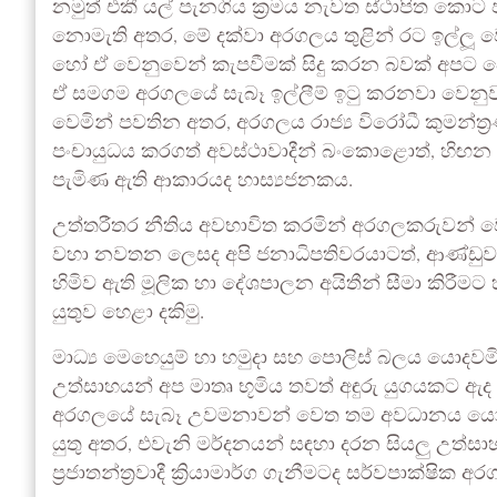
නමුත් එකී යල් පැනගිය ක්‍රමය නැවත ස්ථාපිත කො
නොමැති අතර, මේ දක්වා අරගලය තුළින් රට ඉල්ල
හෝ ඒ වෙනුවෙන් කැපවීමක් සිදු කරන බවක් අපට
ඒ සමගම අරගලයේ සැබෑ ඉල්ලීම් ඉටු කරනවා වෙනුව
වෙමින් පවතින අතර, අරගලය රාජ්‍ය විරෝධී කුමන්ත්‍ර
පංචායුධය කරගත් අවස්ථාවාදීන් බංකොළොත්, හිඟන 
පැමිණ ඇති ආකාරයද හාස්‍යජනකය.
උත්තරීතර නීතිය අවභාවිත කරමින් අරගලකරුවන් 
වහා නවතන ලෙසද අපි ජනාධිපතිවරයාටත්, ආණ්ඩුවටත්
හිමිව ඇති මූලික හා දේශපාලන අයිතීන් සීමා කිරීමට 
යුතුව හෙළා දකිමු.
මාධ්‍ය මෙහෙයුම් හා හමුදා සහ පොලිස් බලය යොද
උත්සාහයන් අප මාතෘ භූමිය තවත් අඳුරු යුගයකට ඇ
අරගලයේ සැබෑ උවමනාවන් වෙත තම අවධානය යොමු
යුතු අතර, එවැනි මර්දනයන් සඳහා දරන සියලු උත්
ප්‍රජාතන්ත්‍රවාදී ක්‍රියාමාර්ග ගැනීමටද සර්වපාක්ෂික