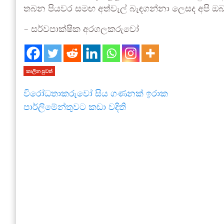
තබන පියවර සමඟ අත්වැල් බැඳගන්නා ලෙසද අපි ඔ
– සර්වපාක්ෂික අරගලකරුවෝ
කාලීන පුවත්
විරෝධතාකරුවෝ සිය ගණනක් ඉරාක
පාර්ලිමේන්තුවට කඩා වදිති