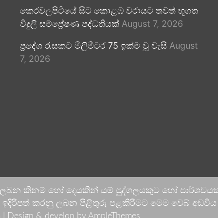
කෙරවලපිටියේ සිට කොළඹ වරායට තවත් භූගත
විදුලි සම්ප්‍රේෂණ පද්ධතියක්
August 7, 2026
ප්‍රදේශ රැසකට මිලිමීටර 75 ඉක්ම වූ වැසි
August
7, 2026
 ලබන කිනම් හෝ දෙයකින් යම් පුද්ගලයකුට හෝ පාර්ශවයකට
දිරිපත් කරනු ලබන පිළිතුරු පළකිරීමට මෙම වෙබ් අඩවිය ආච
 |
Design & develop by AmpleThemes