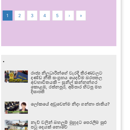
1
2
3
4
5
›
»
.
රාජ්‍ය නිලධාරීන්ගේ වැරදි තීරණවලට
දණ්ඩ නීති සංග්‍රහය යෙදවීම බරපතල
අවභාවිතයකි – සුනිල් කන්නන්ගර
කොළඹ, රත්නපුර, අම්පාර හිටපු මහ
දිසාපති
ලෝකයේ අඩුවෙන්ම නිදා ගන්නා ජාතිය?
නැව් වලින් බහලුම් මුහුදට පෙරලීම සුළු
පටු දෙයක් නොවේ