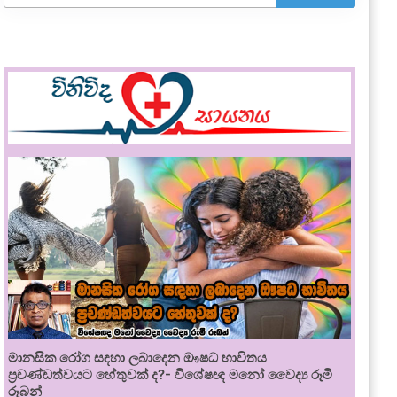
මානසික රෝග සඳහා ලබාදෙන ඖෂධ භාවිතය
ප්‍රචණ්ඩත්වයට හේතුවක් ද?- විශේෂඥ මනෝ වෛද්‍ය රූමි
රූබන්