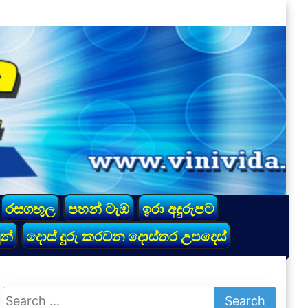
රසගඟුල
පහන් ටැඹ
ඉරා අදුරුපට
න්
දොස් දුරු කරවන දොස්තර උපදෙස්