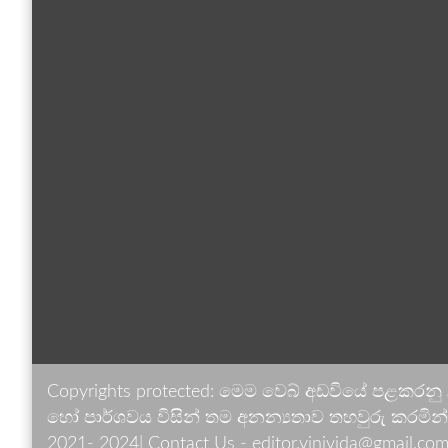
Copyrights protected: මෙම වෙබ් අඩවියේ පළකරනු
හෝ පාර්ශවය විසින් තම අනන්‍යතාව තහවුරු කරමින් ඉ
2021- 2024| Contact Us - editor.vinivida@gmail.com