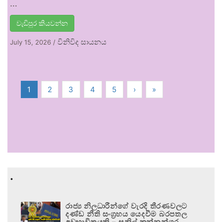
…
වැඩිපුර කියවන්න
විනිවිද සායනය
July 15, 2026
/
1
2
3
4
5
›
»
.
රාජ්‍ය නිලධාරීන්ගේ වැරදි තීරණවලට
දණ්ඩ නීති සංග්‍රහය යෙදවීම බරපතල
අවභාවිතයකි – සුනිල් කන්නන්ගර