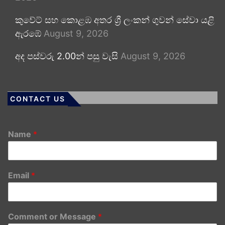
කුවේට් සහ කොළඹ අතර ශ්‍රී ලංකන් ගුවන් සේවා යළි
ඇරඹේ
August 9, 2026
අද පස්වරු 2.00න් පසු වැසි
August 9, 2026
CONTACT US
Name
*
Email
*
Comment or Message
*