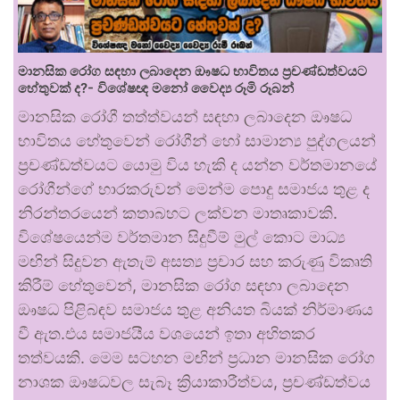
මානසික රෝග සඳහා ලබාදෙන ඖෂධ භාවිතය ප්‍රචණ්ඩත්වයට
හේතුවක් ද?- විශේෂඥ මනෝ වෛද්‍ය රූමි රූබන්
මානසික රෝගී තත්ත්වයන් සඳහා ලබාදෙන ඖෂධ
භාවිතය හේතුවෙන් රෝගීන් හෝ සාමාන්‍ය පුද්ගලයන්
ප්‍රචණ්ඩත්වයට යොමු විය හැකි ද යන්න වර්තමානයේ
රෝගීන්ගේ භාරකරුවන් මෙන්ම පොදු සමාජය තුළ ද
නිරන්තරයෙන් කතාබහට ලක්වන මාතෘකාවකි.
විශේෂයෙන්ම වර්තමාන සිදුවීම් මුල් කොට මාධ්‍ය
මඟින් සිදුවන ඇතැම් අසත්‍ය ප්‍රචාර සහ කරුණු විකෘති
කිරීම් හේතුවෙන්, මානසික රෝග සඳහා ලබාදෙන
ඖෂධ පිළිබඳව සමාජය තුළ අනියත බියක් නිර්මාණය
වී ඇත.එය සමාජයීය වශයෙන් ඉතා අහිතකර
තත්වයකි. මෙම සටහන මඟින් ප්‍රධාන මානසික රෝග
නාශක ඖෂධවල සැබෑ ක්‍රියාකාරීත්වය, ප්‍රචණ්ඩත්වය