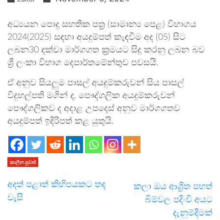
අධ්‍යයන පොදු සහතික පත්‍ර (සාමාන්‍ය පෙළ) විභාගය
2024(2025) සඳහා අයදුම්පත් කැඳවීම අද (05) සිට
ලබන30 දක්වා මාර්ගගත ක්‍රමයට සිදු කරනු ලබන බව
ශ්‍රී ලංකා විභාග දෙපාර්තමේන්තුව පවසයි.
ඒ අනුව සියලුම පාසල් අයදුම්කරුවන් සිය පාසල්
විදුහල්පති මගින් ද, පෞද්ගලික අයදුම්කරුවන්
පෞද්ගලිකව ද අදාළ උපදෙස් අනුව මාර්ගගතව
අයදුම්පත් ඉදිරිපත් කළ යුතුයි.
කාලීන පුවත්
අදත් පළාත් කිහිපයකට තද
කලා ඔය ආශ්‍රිත පහත්
වැසි
බිම්වල පදිංචි අයට
දැනුම්දීමක්