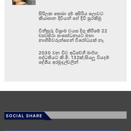
සිරිලක සොබා දම් අසිරිය ලොවට
කියාපාන දිවියන් ගේ දිවි සුරකිමු
විනිසුරු විශ්‍රාම වයස දිගු කිරීමේ 22
ව්‍යවස්ථා සංශෝධනයට මහා
නාහිමිවරුන්ගෙන් විරෝධයක් නෑ
2030 වන විට අධිවේගී මාර්ග
පද්ධතියට කි.මී. 132ක්;සියලු වියදම්
දේශීය අරමුදල්වලින්
SOCIAL SHARE