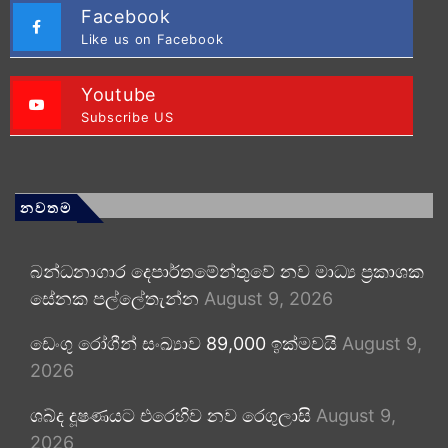
Facebook
Like us on Facebook
Youtube
Subscribe US
නවතම
බන්ධනාගාර දෙපාර්තමේන්තුවේ නව මාධ්‍ය ප්‍රකාශක
සේනක පල්ලේතැන්න
August 9, 2026
ඩෙංගු රෝගීන් සංඛ්‍යාව 89,000 ඉක්මවයි
August 9,
2026
ශබ්ද දූෂණයට එරෙහිව නව රෙගුලාසි
August 9,
2026