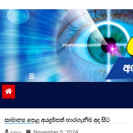
Skip
to
content
vinivida.lk
සාමාන්‍ය පෙළ අයදුම්පත් භාරගැනීම අද සිට
November 5, 2024
Editor