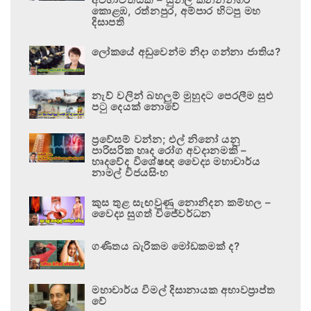
කොළඹ, රත්නපුර, අම්පාර හිටපු මහ
දිසාපති
ලෝකයේ අඩුවෙන්ම නිදා ගන්නා ජාතිය?
නැව් වලින් බහලුම් මුහුදට පෙරලීම සුළු
පටු දෙයක් නොවේ
ප්‍රවේසම් වන්න; එල් නිනෝ යනු
පාරිසරික හෘද රෝග අවදානමකි –
හෘදවේද විශේෂඥ වෛද්‍ය මහාචාර්ය
නාමල් විජයසිංහ
කුස තුළ සැඟවුණු නොනිදන කම්හල –
වෛද්‍ය සුගත් විජේවර්ධන
ගණිතය බැරිකම මෝඩකමක් ද?
මහාචාර්ය විමල් දිසානායක අභාවප්‍රාප්ත
වේ