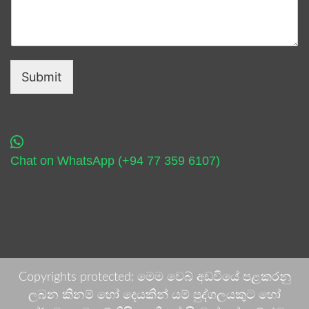
Submit
Chat on WhatsApp (+94 77 359 6107)
Copyrights protected: මෙම වෙබ් අඩවියේ පළකරනු
ලබන කිනම් හෝ දෙයකින් යම් පුද්ගලයකුට හෝ