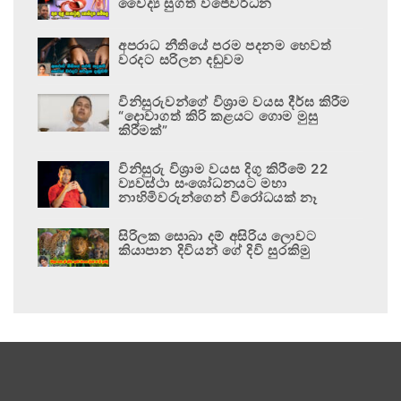
වෛද්‍ය සුගත් විජේවර්ධන
අපරාධ නීතියේ පරම පදනම හෙවත්
වරදට සරිලන දඬුවම
විනිසුරුවන්ගේ විශ්‍රාම වයස දීර්ඝ කිරීම
“දොවාගත් කිරි කළයට ගොම මුසු
කිරීමක්”
විනිසුරු විශ්‍රාම වයස දිගු කිරීමේ 22
ව්‍යවස්ථා සංශෝධනයට මහා
නාහිමිවරුන්ගෙන් විරෝධයක් නෑ
සිරිලක සොබා දම් අසිරිය ලොවට
කියාපාන දිවියන් ගේ දිවි සුරකිමු