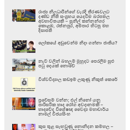
රාජ්‍ය නිලධාරීන්ගේ වැරදි තීරණවලට
දණ්ඩ නීති සංග්‍රහය යෙදවීම බරපතල
අවභාවිතයකි – සුනිල් කන්නන්ගර
කොළඹ, රත්නපුර, අම්පාර හිටපු මහ
දිසාපති
ලෝකයේ අඩුවෙන්ම නිදා ගන්නා ජාතිය?
නැව් වලින් බහලුම් මුහුදට පෙරලීම සුළු
පටු දෙයක් නොවේ
විශ්වවිද්‍යාල කඩඉම් ලකුණු නිකුත් කෙරේ
ප්‍රවේසම් වන්න; එල් නිනෝ යනු
පාරිසරික හෘද රෝග අවදානමකි –
හෘදවේද විශේෂඥ වෛද්‍ය මහාචාර්ය
නාමල් විජයසිංහ
කුස තුළ සැඟවුණු නොනිදන කම්හල –