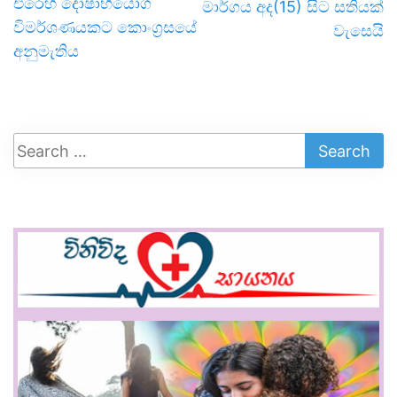
එරෙහි දෝෂාභියෝග
මාර්ගය අද(15) සිට සතියක්
විමර්ශණයකට කොංග්‍රසයේ
වැසෙයි
අනුමැතිය