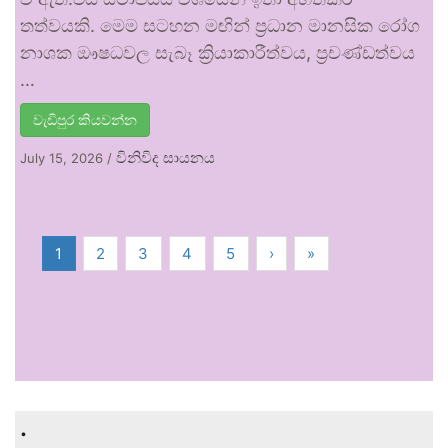
තත්වයකි. මෙම සටහන මඟින් ප්‍රධාන මානසික රෝග
නාශක ඖෂධවල සැබෑ ක්‍රියාකාරීත්වය, ප්‍රචණ්ඩත්වය
…
වැඩිපුර කියවන්න
විනිවිද සායනය
July 15, 2026
/
1
2
3
4
5
›
»
.