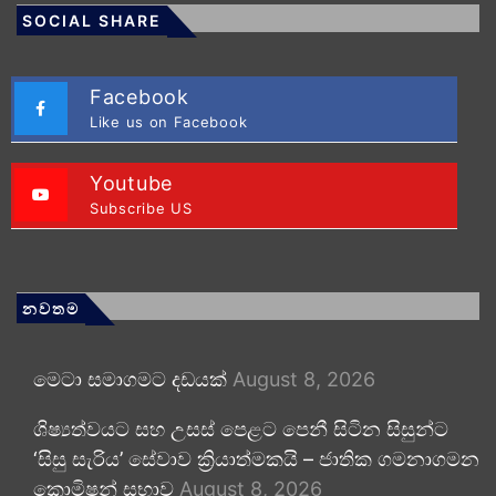
SOCIAL SHARE
Facebook
Like us on Facebook
Youtube
Subscribe US
නවතම
මෙටා සමාගමට දඩයක්
August 8, 2026
ශිෂ්‍යත්වයට සහ උසස් පෙළට පෙනී සිටින සිසුන්ට
‘සිසු සැරිය’ සේවාව ක්‍රියාත්මකයි – ජාතික ගමනාගමන
කොමිෂන් සභාව
August 8, 2026