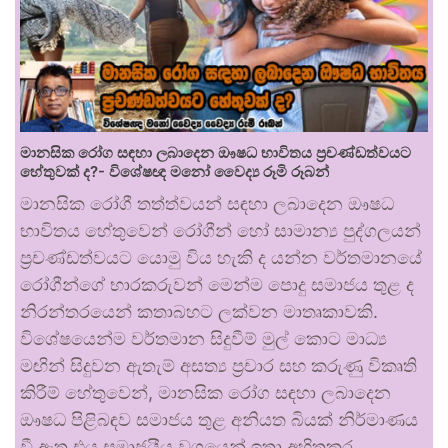
මානසික රෝග සඳහා ලබාදෙන ඖෂධ භාවිතය ප්‍රචණ්ඩත්වයට
හේතුවක් ද?- විශේෂඥ මනෝ වෛද්‍ය රූමි රූබන්
මානසික රෝගී තත්ත්වයන් සඳහා ලබාදෙන ඖෂධ
භාවිතය හේතුවෙන් රෝගීන් හෝ සාමාන්‍ය පුද්ගලයන්
ප්‍රචණ්ඩත්වයට යොමු විය හැකි ද යන්න වර්තමානයේ
රෝගීන්ගේ භාරකරුවන් මෙන්ම පොදු සමාජය තුළ ද
නිරන්තරයෙන් කතාබහට ලක්වන මාතෘකාවකි.
විශේෂයෙන්ම වර්තමාන සිදුවීම් මුල් කොට මාධ්‍ය
මඟින් සිදුවන ඇතැම් අසත්‍ය ප්‍රචාර සහ කරුණු විකෘති
කිරීම් හේතුවෙන්, මානසික රෝග සඳහා ලබාදෙන
ඖෂධ පිළිබඳව සමාජය තුළ අනියත බියක් නිර්මාණය
වී ඇත.එය සමාජයීය වශයෙන් ඉතා අහිතකර