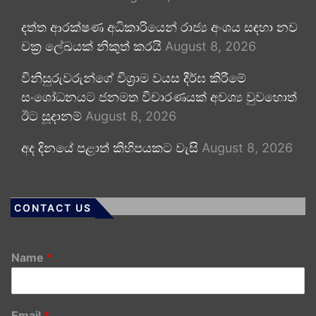
දත්ත ආරක්ෂණ අධිකාරියෙන් රාජ්‍ය අංශය සඳහා නව
චක්‍ර ලේඛයක් නිකුත් කරයි
August 8, 2026
විනිසුරුවරුන්ගේ විශ්‍රාම වයස දීර්ඝ කිරීමේ
සංශෝධනයට ජනමත විචාරණයක් අවශ්‍ය වුවහොත්
ඊට සූදානම්
August 8, 2026
අද දිනයේ පළාත් කිහිපයකට වැසි
August 8, 2026
CONTACT US
Name
*
Email
*