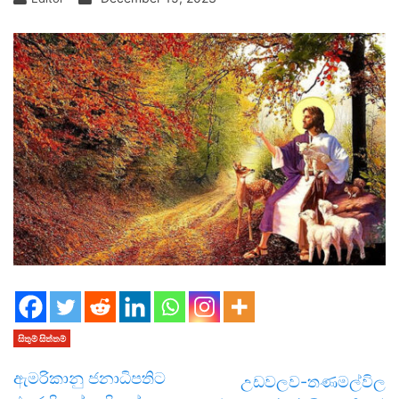
සිතුම් සිත්තම්
ඇමරිකානු ජනාධිපතිට
උඩවලව-තණමල්විල