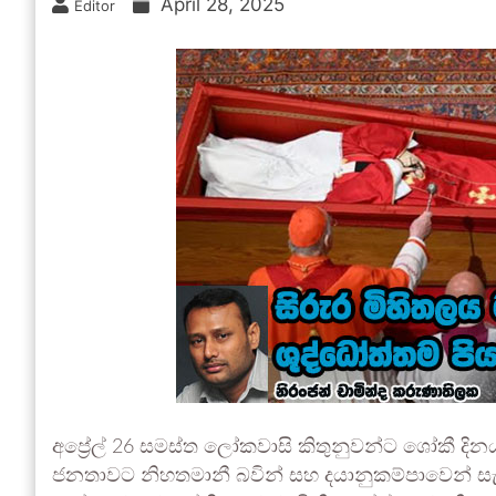
April 28, 2025
Editor
අප්‍රේල් 26 සමස්ත ලෝකවාසි කිතුනුවන්ට ශෝකී දිනයක
ජනතාවට නිහතමානී බවින් සහ දයානුකම්පාවෙන් සැලක