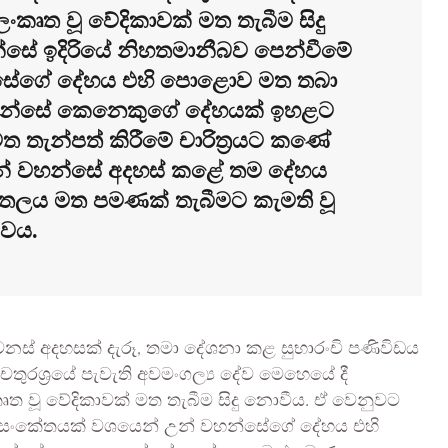
ත වූ වේදිකාවක් මත තැබීම සිදු
සේ ඉදිරියේ නිහතමානීබව පෙන්වීමේ
සේගේ දේහය එහි පොළොව මත තබා
ප් වහන්සේ කෙනෙකුගේ දේහයක් ඉහළට
ත තැන්පත් කිරීමේ චාරිත්‍රයට කණේ
 උන් වහන්සේ අදහස් කළේ තම දේහය
ිහිතලය මත පමණක් තැබීමට කැමති වූ
වය.
 වෙනස් අදහසක් දැරූ, තමා දේශනා කළ සුභාරංචි පණිවිඩය
 චතුරශ්‍රයේ පැවැති අවමංගල්‍ය දේව මෙහෙයේ දී
වූ වේදිකාවක් මත තැබීම සිදු නොවීය. ඒ වෙනුවට
ේ සංකේතයක් වශයෙන් උන් වහන්සේගේ දේහය එහි