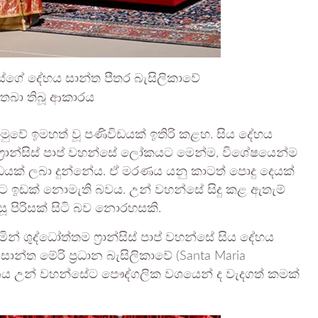
න්සේගේ දේහය සාන්ත පීතර බැසිලිකාවේ
බා තිබූ ආකාරය
මුවේ ඉමහත් වූ පණිවිඩයක් ඉතිරි කළහ. සිය දේහය
‍රාන්සිස් පාප් වහන්සේ ලෝකයට මෙන්ම, විශේෂයෙන්ම
ක් ලබා දුන්නේය. ඒ මරණය යනු කාටත් පොදු දෙයක්
ිඳීමට ඉඩක් නොමැති බවය. උන් වහන්සේ සිදු කළ ඇතැම්
 පිරිසක් සිටි බව නොරහසකි.
ින් ශුද්ධෝත්තම ෆ්‍රාන්සිස් පාප් වහන්සේ සිය දේහය
්ත මේරි ප්‍රධාන බැසිලිකාවේ (Santa Maria
ථානය උන් වහන්සේට පෞද්ගලික වශයෙන් ද වැදගත් කමක්