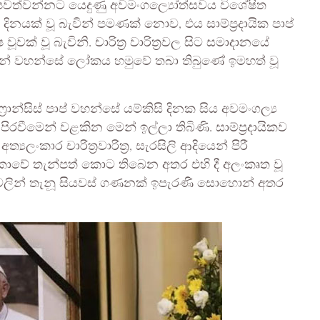
ිදා පවත්වන්නට යෙදුණු අවමංගල්‍යෝත්සවය විශේෂිත
ිනයක් වූ බැවින් පමණක් නොව, එය සාම්ප්‍රදායික පාප්
වූ බැවිනි. චාරිත්‍ර වාරිත්‍රවල සිට සමාදානයේ
උන් වහන්සේ ලෝකය හමුවේ තබා තිබුණේ ඉමහත් වූ
ාන්සිස් පාප් වහන්සේ යම්කිසි දිනක සිය අවමංගල්‍ය
පිරවීමෙන් වළකින මෙන් ඉල්ලා තිබිණි. සාම්ප්‍රදායිකව
කාර චාරිත්‍රවාරිත්‍ර, සැරසිලි ආදියෙන් පිරී
කාවේ තැන්පත් කොට තිබෙන අතර එහි දී අලංකෘත වූ
රුඬවලින් තැනූ සියවස් ගණනක් ඉපැරණි සොහොන් අතර