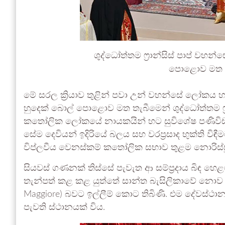
ශුද්ධෝත්තම ෆ්‍රාන්සිස් පාප් වහ
පොළොව මත ත
මේ සරල ක්‍රියාව තුළින් පවා උන් වහන්සේ ලෝකය හ
හුදෙක් බොල් පොළොව මත තැබීමෙන් ශුද්ධෝත්තම ෆ්
කතෝලික ලෝකයේ නායකයින් හට සුවිශේෂ පණිවිඩය
සේම දෙවියන් ඉදිරියේ බලය සහ වරප්‍රසාද භුක්ති ව
විප්ලවීය වෙනස්කම් කතෝලික සභාව තුළම නොරිස්සූ
සියවස් ගණනක් තිස්සේ පැවැත ආ සම්ප්‍රදාය බිඳ හෙළම
තැන්පත් කළ කළ යුත්තේ සාන්ත බැසිලිකාවේ නොව සාන
Maggiore) බවට ඉල්ලීම් කොට තිබිණි. එම දේවස්
පැවති ස්ථානයක් විය.