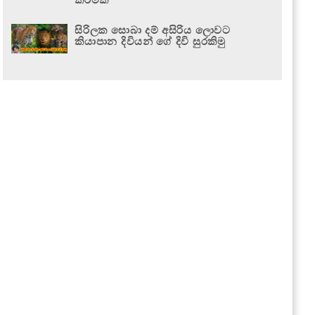
සිරිලක සොබා දම් අසිරිය ලොවට
කියාපාන දිවියන් ගේ දිවි සුරකිමු