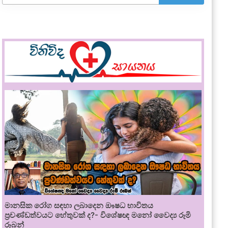
මානසික රෝග සඳහා ලබාදෙන ඖෂධ භාවිතය
ප්‍රචණ්ඩත්වයට හේතුවක් ද?- විශේෂඥ මනෝ වෛද්‍ය රූමි
රූබන්