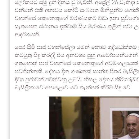
ලෝකයට සමු දුන් දිනය වූ බැවිනි. අප්‍රේල් 26 වැන
වන්නේ එකී අභාවය කෝටි සංඛ්‍යාත මිනිසුන්ට ශෝකී ද
වහන්සේ කෙනෙකුගේ මරණයකට වඩා ඉතා සුවිශේෂ වූවක් 
සැතපෙන ස්ථානය දක්වාම සිය මරණය තුළින් පවා 
ආදර්ශයකි.
පෙර සිටි පාප් වහන්සේලා මෙන් නොව ශුද්ධෝත්තම ෆ්‍ර
කටයුතු සිදු කරද්දී එය අනවශ්‍ය පුහු ආටෝපයන්ගෙන් 
ගතහොත් පාප් වහන්සේ කෙනෙකුගේ අවමංගල්‍යයක් අත්‍යලං
පවතින්නකි. දේහය දින ගණනක් සාන්ත පීතර බැසිලි
දිව්‍ය පූජාවක් පවත්වනු ලබයි. නිසල දේහය කිරිග
බැසිලිකාවේ පොළොව යට තැන්පත් කිරීම සිදු වේ.