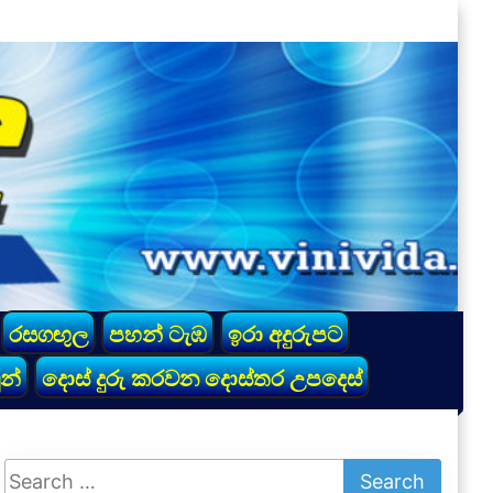
රසගඟුල
පහන් ටැඹ
ඉරා අදුරුපට
න්
දොස් දුරු කරවන දොස්තර උපදෙස්