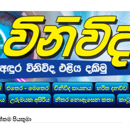
්
එතෙර - මෙතෙර
විනිවිද සායනය
හරිත දනව්ව
කය
උරුමයක අසිරිය
නිතර නොඇසෙන කතා
කාටූ
ත්තම පියතුමා