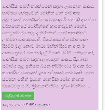
මානසික රෝගී තත්ත්වයන් සඳහා ලබාදෙන ඖෂධ
භාවිතය හේතුවෙන් රෝගීන් හෝ සාමාන්‍ය
පුද්ගලයන් ප්‍රචණ්ඩත්වයට යොමු විය හැකි ද යන්න
වර්තමානයේ රෝගීන්ගේ භාරකරුවන් මෙන්ම
පොදු සමාජය තුළ ද නිරන්තරයෙන් කතාබහට
ලක්වන මාතෘකාවකි. විශේෂයෙන්ම වර්තමාන
සිදුවීම් මුල් කොට මාධ්‍ය මඟින් සිදුවන ඇතැම්
අසත්‍ය ප්‍රචාර සහ කරුණු විකෘති කිරීම් හේතුවෙන්,
මානසික රෝග සඳහා ලබාදෙන ඖෂධ පිළිබඳව
සමාජය තුළ අනියත බියක් නිර්මාණය වී ඇත.එය
සමාජයීය වශයෙන් ඉතා අහිතකර තත්වයකි. මෙම
සටහන මඟින් ප්‍රධාන මානසික රෝග නාශක
ඖෂධවල සැබෑ ක්‍රියාකාරීත්වය, ප්‍රචණ්ඩත්වය …
වැඩිපුර කියවන්න
විනිවිද සායනය
July 15, 2026
/