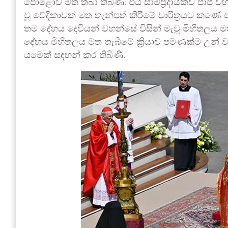
පොළොව මත තබා තිබිණි. එය සාම්ප්‍රදායිකව පාප
වූ වේදිකාවක් මත තැන්පත් කිරීමේ චාරිත්‍රයට කණේ
තම දේහය දෙවියන් වහන්සේ විසින් මැවූ මිහිතලය 
දේහය මිහිතලය මත තැබීමේ ක්‍රියාව පමණක්ම උ
යමෙක් සඳහන් කර තිබිණි.