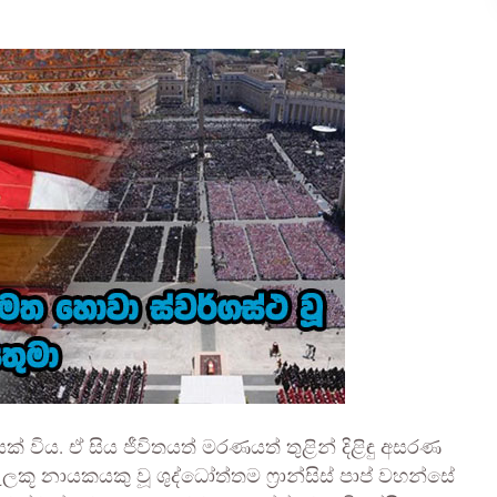
් විය. ඒ සිය ජීවිතයත් මරණයත් තුළින් දිළිඳු අසරණ
ූ නායකයකු වූ ශුද්ධෝත්තම ෆ්‍රාන්සිස් පාප් වහන්සේ