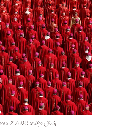
ාගී වී සිටි කාදිනල්වරු