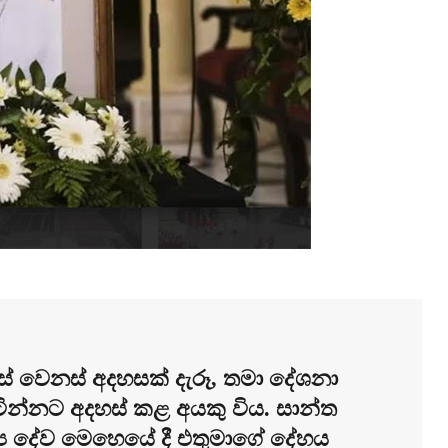
න්සේ වෙනස් අදහසක් දැරූ, තමා දේශනා
සිටින්නට අදහස් කළ අයකු විය. සාන්ත
ල්‍ය දේව මෙහෙයේ දී එතුමාගේ දේහය