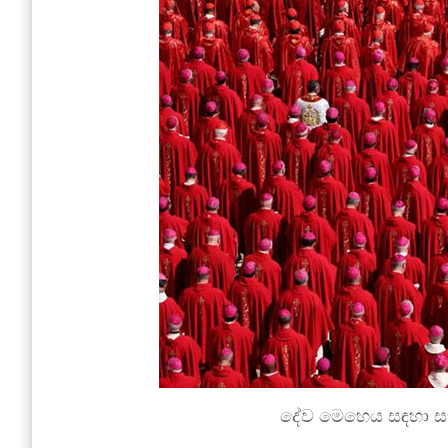
දේව මෙහෙය සඳහා සහභ