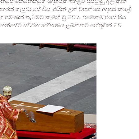
් වහන්සේ කෙනෙකුගේ දේහයක් ඉහළට එසවුණු අලංකෘත
 පහරක් ගැසුවා සේ විය. එයින් උන් වහන්සේ අදහස් කළේ
මත පමණක් තැබීමට කැමති වූ බවය. එමෙන්ම එසේ සිය
න් වහන්සේට ස්වර්ගාරෝහණය ලබන්නට හේතුවක් බව