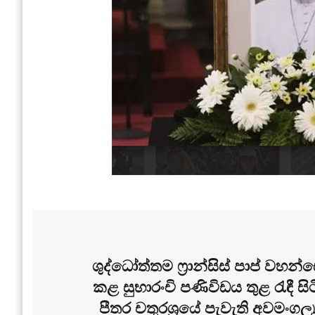
ශුද්ධෝත්තම ෆ්‍රාන්සිස් පාප් වහ
කළ සුභාරංචි පණිවිඩය තුළ රැඳී 
පීතර චතුරශ්‍රයේ පැවැති අවමංග