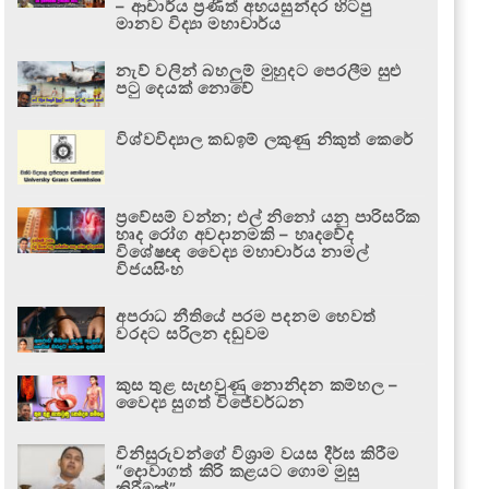
– ආචාර්ය ප්‍රණීත් අභයසුන්දර හිටපු
මානව විද්‍යා මහාචාර්ය
නැව් වලින් බහලුම් මුහුදට පෙරලීම සුළු
පටු දෙයක් නොවේ
විශ්වවිද්‍යාල කඩඉම් ලකුණු නිකුත් කෙරේ
ප්‍රවේසම් වන්න; එල් නිනෝ යනු පාරිසරික
හෘද රෝග අවදානමකි – හෘදවේද
විශේෂඥ වෛද්‍ය මහාචාර්ය නාමල්
විජයසිංහ
අපරාධ නීතියේ පරම පදනම හෙවත්
වරදට සරිලන දඬුවම
කුස තුළ සැඟවුණු නොනිදන කම්හල –
වෛද්‍ය සුගත් විජේවර්ධන
විනිසුරුවන්ගේ විශ්‍රාම වයස දීර්ඝ කිරීම
“දොවාගත් කිරි කළයට ගොම මුසු
කිරීමක්”