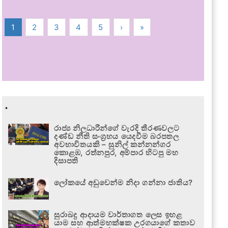
1
2
3
4
5
›
»
.
රාජ්‍ය නිලධාරීන්ගේ වැරදි තීරණවලට
දණ්ඩ නීති සංග්‍රහය යෙදවීම බරපතල
අවභාවිතයකි – සුනිල් කන්නන්ගර
කොළඹ, රත්නපුර, අම්පාර හිටපු මහ
දිසාපති
ලෝකයේ අඩුවෙන්ම නිදා ගන්නා ජාතිය?
සුරාබදු ආදායම වාර්තාගත ලෙස ඉහළ
යාම සහ ආත්මභක්ෂක උරගයාගේ කතාව