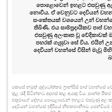
පොළොවෙන් ඉහළට එසවුණු අලංකෘ
නොවීය. ඒ වෙනුවට දෙවියන් වහන්
සංකේතයක් වශයෙන් උන් වහන්
තිබිණි. එය සාම්ප්‍රදායිකව පා
එසවුණු අලංකෘත වූ වේදිකාවක් ම
පහරක් ගැසුවා සේ විය. එයින්
දෙවියන් වහන්සේ විසින් මැවූ ම
බ
කෙසේ නමුත් ශුද්ධෝත්තම ෆ්‍රාන්සිස් පාප් වහන්සේ
තුළ රැඳී සිටින්නට අදහස් කළ අයකු විය. සාන්ත පීතර
එතුමාගේ දේහය පොළොවෙන් ඉහළට එසවුණු අලංකෘත 
දෙවියන් වහන්සේ ඉදිරියේ නිහතමානීබව පෙන්වීම