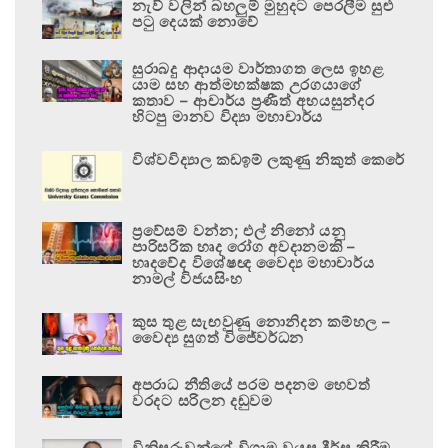
නැව් වලින් බහලුම් මුහුදට පෙරලීම සුළු
පටු දෙයක් නොවේ
සුරාබදු ආදායම වාර්තාගත ලෙස ඉහළ
යාම සහ ආත්මභක්ෂක උරගයාගේ
කතාව – ආචාර්ය ප්‍රණීත් අභයසුන්දර
හිටපු මානව විද්‍යා මහාචාර්ය
විශ්වවිද්‍යාල කඩඉම් ලකුණු නිකුත් කෙරේ
ප්‍රවේසම් වන්න; එල් නිනෝ යනු
පාරිසරික හෘද රෝග අවදානමකි –
හෘදවේද විශේෂඥ වෛද්‍ය මහාචාර්ය
නාමල් විජයසිංහ
කුස තුළ සැඟවුණු නොනිදන කම්හල –
වෛද්‍ය සුගත් විජේවර්ධන
අපරාධ නීතියේ පරම පදනම හෙවත්
වරදට සරිලන දඬුවම
විනිසුරුවන්ගේ විශ්‍රාම වයස දීර්ඝ කිරීම