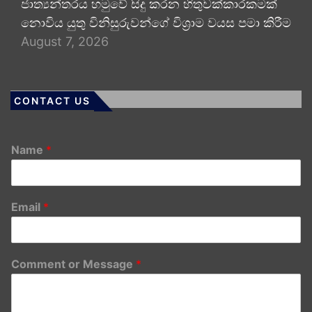
ජාත්‍යන්තරය හමුවේ සිදු කරන හිතුවක්කාරකමක්
නොවිය යුතු විනිසුරුවන්ගේ විශ්‍රාම වයස පමා කිරීම
August 7, 2026
CONTACT US
Name
*
Email
*
Comment or Message
*