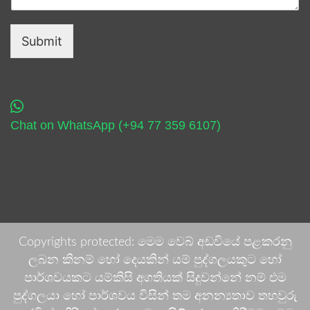
Submit
Chat on WhatsApp (+94 77 359 6107)
Copyrights protected: මෙම වෙබ් අඩවියේ පළකරනු
ලබන කිනම් හෝ දෙයකින් යම් පුද්ගලයකුට හෝ
පාර්ශවයකට යම්කිසි අගතියක් සිදුවන්නේ නම් එම
පුද්ගලයා හෝ පාර්ශවය විසින් තම අනන්‍යතාව තහවුරු