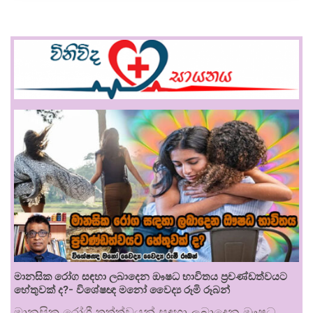
මානසික රෝග සඳහා ලබාදෙන ඖෂධ භාවිතය ප්‍රචණ්ඩත්වයට
හේතුවක් ද?- විශේෂඥ මනෝ වෛද්‍ය රූමි රූබන්
මානසික රෝගී තත්ත්වයන් සඳහා ලබාදෙන ඖෂධ