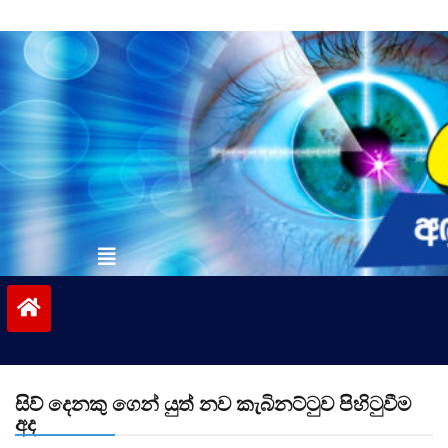
Skip
to
content
vinivida.lk
සිව් දෙනකු ගෙන් යුත් නව කැබිනට්ටුව පිහිටුවීම
අද