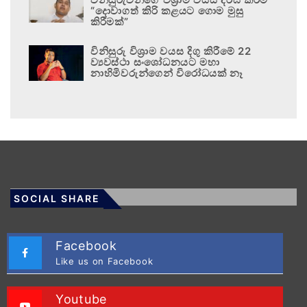
“දොවාගත් කිරි කළයට ගොම මුසු
කිරීමක්”
විනිසුරු විශ්‍රාම වයස දිගු කිරීමේ 22
ව්‍යවස්ථා සංශෝධනයට මහා
නාහිමිවරුන්ගෙන් විරෝධයක් නෑ
SOCIAL SHARE
Facebook
Like us on Facebook
Youtube