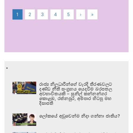
1
2
3
4
5
›
»
.
රාජ්‍ය නිලධාරීන්ගේ වැරදි තීරණවලට
දණ්ඩ නීති සංග්‍රහය යෙදවීම බරපතල
අවභාවිතයකි – සුනිල් කන්නන්ගර
කොළඹ, රත්නපුර, අම්පාර හිටපු මහ
දිසාපති
ලෝකයේ අඩුවෙන්ම නිදා ගන්නා ජාතිය?