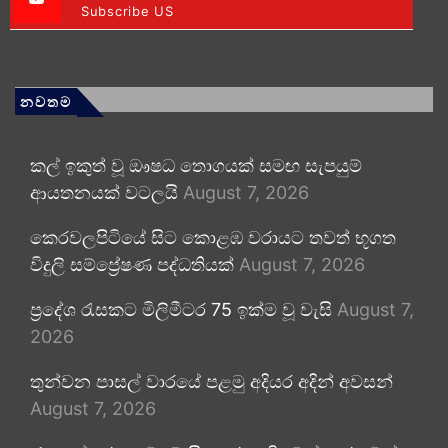
Subscribe US
නවතම
කල් ඉකුත් වූ ඖෂධ තොගයක් සමඟ සැපයුම්
ආයතනයක් වටලයි
August 7, 2026
කෙරවලපිටියේ සිට කොළඹ වරායට තවත් භූගත
විදුලි සම්ප්‍රේෂණ පද්ධතියක්
August 7, 2026
ප්‍රදේශ රැසකට මිලිමීටර 75 ඉක්ම වූ වැසි
August 7,
2026
තුන්වන පාසල් වාරයේ පළමු අදියර අදින් අවසන්
August 7, 2026