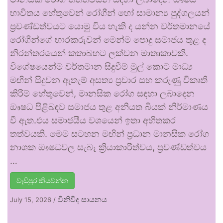
භාවිතය හේතුවෙන් රෝගීන් හෝ සාමාන්‍ය පුද්ගලයන්
ප්‍රචණ්ඩත්වයට යොමු විය හැකි ද යන්න වර්තමානයේ
රෝගීන්ගේ භාරකරුවන් මෙන්ම පොදු සමාජය තුළ ද
නිරන්තරයෙන් කතාබහට ලක්වන මාතෘකාවකි.
විශේෂයෙන්ම වර්තමාන සිදුවීම් මුල් කොට මාධ්‍ය
මඟින් සිදුවන ඇතැම් අසත්‍ය ප්‍රචාර සහ කරුණු විකෘති
කිරීම් හේතුවෙන්, මානසික රෝග සඳහා ලබාදෙන
ඖෂධ පිළිබඳව සමාජය තුළ අනියත බියක් නිර්මාණය
වී ඇත.එය සමාජයීය වශයෙන් ඉතා අහිතකර
තත්වයකි. මෙම සටහන මඟින් ප්‍රධාන මානසික රෝග
නාශක ඖෂධවල සැබෑ ක්‍රියාකාරීත්වය, ප්‍රචණ්ඩත්වය
…
වැඩිපුර කියවන්න
විනිවිද සායනය
July 15, 2026
/