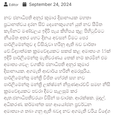
September 24, 2024
Editor
නව ජනාධිපති අනුර කුමාර දිසානායක මහතා
ප්‍රධානත්වය දරන සිව් දෙනෙකුගෙන් යුත් නව සීමිත
කැබිනට් මණ්ඩලය ඉදිරි පැය කිහිපය තුළ පිහිටුවීමට
නියමිත අතර හෙට දිනය අවසන් වීමට පෙර
පාර්ලිමේන්තුව ද විසිරුවා හරිනු ඇති බව වාර්තා
වේ.විද්‍යාත්මක ක්‍රමවේදයකට සකස් කළ අමාත්‍යංශ 15ක්
ඉදිරි පාර්ලිමේන්තු මැතිවරණය තෙක් නම් කරමින් එම
අමාත්‍යංශවල වගකීම් ජනාධිපති අනුර කුමාර
දිසානායක, අගමැති ආචාර්ය හරිනි අමරසූරිය,
පාර්ලිමේන්තු මන්ත්‍රී විජිත හේරත් සහ නව
පාර්ලිමේන්තු මන්ත්‍රි ලක්ෂ්මන් නිපුණආරච්චි සමඟ නිසි
ක්‍රමවේදයකට පවරා දීමට සැලසුම් කර
ඇත.ජනාධිපතිවරයා විසින් සංචාරක, ආරක්ෂක, මුදල්,
අධිකරණ, කර්මාන්ත සහ ආයෝජන ප්‍රවර්ධන
අමාත්‍යාංශ තබා ගනු ඇති බවද නව අගමැති වරිය විදේශ