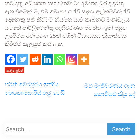
කටයුතු, අධ්‍යාපන සහ ජනමාධ්‍ය අමාත්‍ය ධුර ද දරනු
ඇත.එමෙන් ම, එම අමාත්‍යංශ 15 සඳහා ලේකම්වරු 15
දෙනෙකු පත් කිරීමට නියමිත ය.ඒ කැබිනට් මණ්ඩලය
යටතේ පාර්ලිමේන්තු මැතිවරණය පවත්වා ඉන් පසුව
උපරිමය අමාත්‍යංශ 25ක් මගින් විධායකය ක්‍රියාත්මක
කිරීමට සැලසුම් කර ඇත.
කාලීන පුවත්
හරිනි අමරසූරිය ඉන්දීය
මහ මැතිවරණය ගැන
මහකොමසාරිස් හමු වෙයි
කොමිසම කියූ දේ