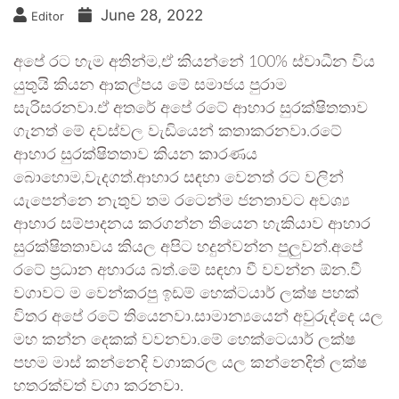
June 28, 2022
Editor
අපේ රට හැම අතින්ම,ඒ කියන්නේ 100% ස්වාධීන විය
යුතුයි කියන ආකල්පය මේ සමාජය පුරාම
සැරිසරනවා.ඒ අතරේ අපේ රටේ ආහාර සුරක්ෂිතතාව
ගැනත් මේ දවස්වල වැඩියෙන් කතාකරනවා.රටේ
ආහාර සුරක්ෂිතතාව කියන කාරණය
බොහොම,වැදගත්.ආහාර සඳහා වෙනත් රට වලින්
යැපෙන්නෙ නැතුව තම රටෙන්ම ජනතාවට අවශ්‍ය
ආහාර සම්පාදනය කරගන්න තියෙන හැකියාව ආහාර
සුරක්ෂිතතාවය කියල අපිට හදුන්වන්න පුලුවන්.අපේ
රටේ ප්‍රධාන අහාරය බත්.මේ සඳහා වී වවන්න ඕන.වී
වගාවට ම වෙන්කරපු ඉඩම් හෙක්ටයාර් ලක්ෂ පහක්
විතර අපේ රටේ තියෙනවා.සාමාන්‍යයෙන් අවුරුද්දෙ යල
මහ කන්න දෙකක් වවනවා.මේ හෙක්ටෙයාර් ලක්ෂ
පහම මාස් කන්නෙදි වගාකරල යල කන්නෙදිත් ලක්ෂ
හතරක්වත් වගා කරනවා.