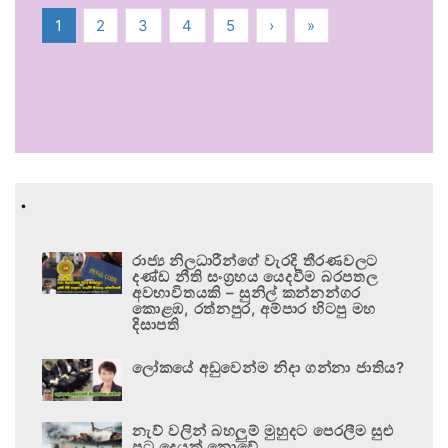
1
2
3
4
5
›
»
.
රාජ්‍ය නිලධාරීන්ගේ වැරදි තීරණවලට
දණ්ඩ නීති සංග්‍රහය යෙදවීම බරපතල
අවභාවිතයකි – සුනිල් කන්නන්ගර
කොළඹ, රත්නපුර, අම්පාර හිටපු මහ
දිසාපති
ලෝකයේ අඩුවෙන්ම නිදා ගන්නා ජාතිය?
නැව් වලින් බහලුම් මුහුදට පෙරලීම සුළු
පටු දෙයක් නොවේ