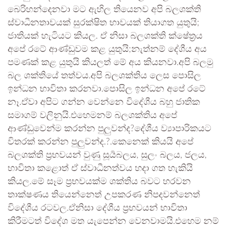
බෙරිහන්දෙනවා මට ඇහිල තියෙනව අපි බලශක්‍ති
ස්වාධීනතාවයක් සුරක්ෂිත භාවයක් තියාගත යුතුයි;
ජාතියක් හැටියට කියල. ඒ නිසා බලශක්ති ක්ෂේත්‍රය
අපේ රටේ ආණ්ඩුවම කළ යුතුයි;නැත්නම් දේශීය අය
පමණක් කළ යුතුයි කියලත් මේ අය කියනවා.අපි බලමු
බල ශක්තියේ තත්වය.අපි බලශක්තිය ලෙස පොසිල
ඉන්ධන භාවිතා කරනවා.පොසිල ඉන්ධන අපේ රටේ
නෑ.ඒවා අපිට ගන්න වෙන්නෙ විදේශීය බහු ජාතික
සමාගම් වලිනුයි.එහෙමනම් බලශක්තිය අපේ
ආණ්ඩුවෙන්ම කරන්න පුලුවන්ද?දේශීය ව්‍යාපාරිකයට
විතරක් කරන්න පුලුවන්ද.?.කෙනෙක් කියයි අපේ
බලශක්‍ති ප්‍රභවයන් වුණු සූර්‍යබලය, සුලං බලය, ජලය,
භාවිතා කළොත් ඒ ස්වාධීනත්වය හදා ගත හැකියි
කියල.මේ සෑම ප්‍රභවයක්ම ශක්තිය බවට හරවන
තාක්ෂණය තියෙන්නෙත් උපකරණ නිපදවන්නෙත්
විදේශීය රටවල.ඒනිසා දේශීය ප්‍රභවයන් භාවිතා
කිරීමටත් විදේශ මත යැපෙන්න වෙනවාමයි.එහෙම නම්