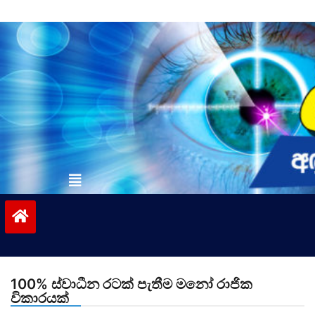
Skip
to
content
vinivida.lk
100% ස්වාධීන රටක් පැතීම මනෝ රාජික
විකාරයක්