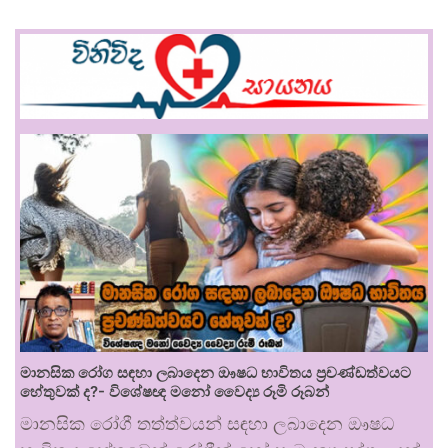
මානසික රෝග සඳහා ලබාදෙන ඖෂධ භාවිතය ප්‍රචණ්ඩත්වයට
හේතුවක් ද?- විශේෂඥ මනෝ වෛද්‍ය රූමි රූබන්
මානසික රෝගී තත්ත්වයන් සඳහා ලබාදෙන ඖෂධ