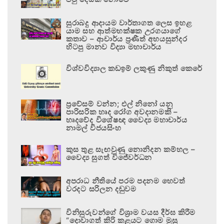
සුරාබදු ආදායම වාර්තාගත ලෙස ඉහළ
යාම සහ ආත්මභක්ෂක උරගයාගේ
කතාව – ආචාර්ය ප්‍රණීත් අභයසුන්දර
හිටපු මානව විද්‍යා මහාචාර්ය
විශ්වවිද්‍යාල කඩඉම් ලකුණු නිකුත් කෙරේ
ප්‍රවේසම් වන්න; එල් නිනෝ යනු
පාරිසරික හෘද රෝග අවදානමකි –
හෘදවේද විශේෂඥ වෛද්‍ය මහාචාර්ය
නාමල් විජයසිංහ
කුස තුළ සැඟවුණු නොනිදන කම්හල –
වෛද්‍ය සුගත් විජේවර්ධන
අපරාධ නීතියේ පරම පදනම හෙවත්
වරදට සරිලන දඬුවම
විනිසුරුවන්ගේ විශ්‍රාම වයස දීර්ඝ කිරීම
“දොවාගත් කිරි කළයට ගොම මුසු