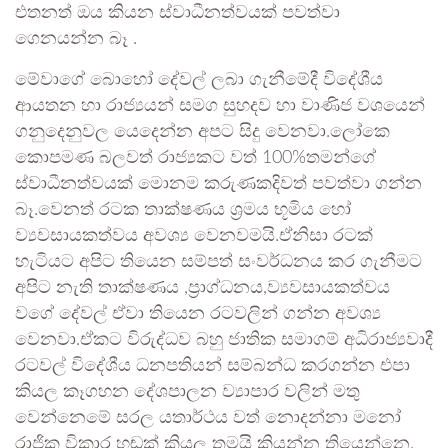
එතනත් ඔය කියන ස්වාධීනත්වයක් පවත්වා
ගෙනයන්න බෑ .
මේවාගේ බොහෝ දේවල් ලබා ගැනීමේදී විදේශීය
ආයතන හා රාජ්‍යයන් සමග සුහදව හා වාණිජ වශයෙන්
ගනුදෙනුවල යෙදෙන්න අපට සිදු වෙනවා.ලෝකෙ
කොපමණ බලවත්‍ රාජ්‍යකට වත් 100%තමන්ගේ
ස්වාධීනත්වයක් මොනම කරුණකදිවත් පවත්වා ගන්න
බෑ.වෙනත්‍ රටක තාක්ෂණය ශ්‍රමය භූමිය හෝ
ව්‍යවසායකත්වය අවශ්‍ය වෙනවමයි.ඒනිසා රටක්
හැටියට අපිට තියෙන සම්පත් සංවර්ධනය කර ගැනීමට
අපිට නැති තාක්ෂණය ,ප්‍රාග්ධනය,ව්‍යවසායකත්වය
වගේ දේවල් ඒවා තියෙන රටවලින් ගන්න අවශ්‍ය
වෙනවා.ඒකට විරුද්ධව බහු ජාතික සමාගම් අධිරාජ්‍යවාදී
රටවල් විදේශීය ධනපතියන් සම්බන්ධ කරගන්න එපා
කියල කෑගහන දේශපාලන ව්‍යාපාර වලින් මතු
වෙන්නෙමේ සරල යතාර්ථය වත් නොදන්නා මනෝ
රාජික විකාර හඬක් කියල තමයි කියන්න තියෙන්නෙ.