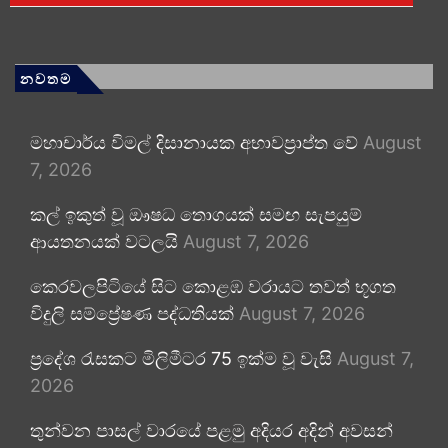
නවතම
මහාචාර්ය විමල් දිසානායක අභාවප්‍රාප්ත වේ
August
7, 2026
කල් ඉකුත් වූ ඖෂධ තොගයක් සමඟ සැපයුම්
ආයතනයක් වටලයි
August 7, 2026
කෙරවලපිටියේ සිට කොළඹ වරායට තවත් භූගත
විදුලි සම්ප්‍රේෂණ පද්ධතියක්
August 7, 2026
ප්‍රදේශ රැසකට මිලිමීටර 75 ඉක්ම වූ වැසි
August 7,
2026
තුන්වන පාසල් වාරයේ පළමු අදියර අදින් අවසන්