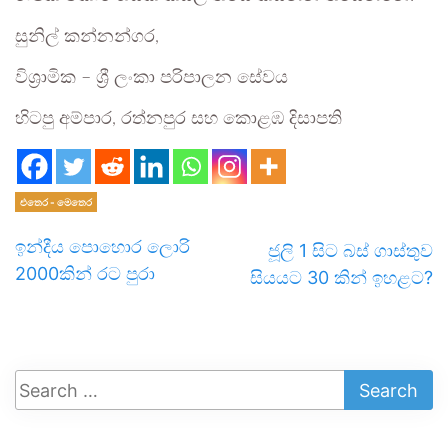
සුනිල් කන්නන්ගර,
විශ්‍රාමික – ශ්‍රී ලංකා පරිපාලන සේවය
හිටපු අම්පාර, රත්නපුර සහ කොළඹ දිසාපති
එතෙර - මෙතෙර
ඉන්දීය පොහොර ලොරි
ජූලි 1 සිට බස් ගාස්තුව
2000කින් රට පුරා
සියයට 30 කින් ඉහළට?