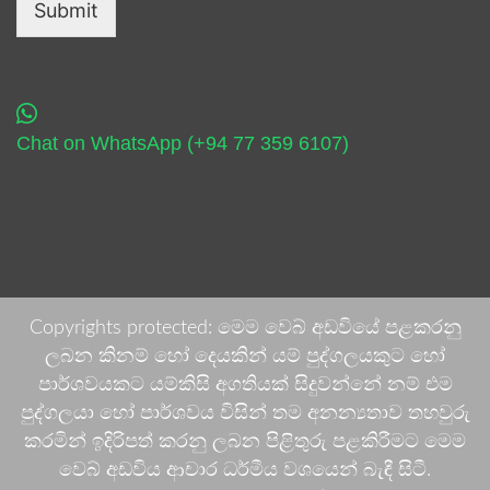
Submit
Chat on WhatsApp (+94 77 359 6107)
Copyrights protected: මෙම වෙබ් අඩවියේ පළකරනු
ලබන කිනම් හෝ දෙයකින් යම් පුද්ගලයකුට හෝ
පාර්ශවයකට යම්කිසි අගතියක් සිදුවන්නේ නම් එම
පුද්ගලයා හෝ පාර්ශවය විසින් තම අනන්‍යතාව තහවුරු
කරමින් ඉදිරිපත් කරනු ලබන පිළිතුරු පළකිරීමට මෙම
වෙබ් අඩවිය ආචාර ධර්මීය වශයෙන් බැඳී සිටී.