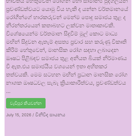
භාවිතය හේතුවෙන් රෝගීන් හෝ සාමාන්‍ය පුද්ගලයන්
ප්‍රචණ්ඩත්වයට යොමු විය හැකි ද යන්න වර්තමානයේ
රෝගීන්ගේ භාරකරුවන් මෙන්ම පොදු සමාජය තුළ ද
නිරන්තරයෙන් කතාබහට ලක්වන මාතෘකාවකි.
විශේෂයෙන්ම වර්තමාන සිදුවීම් මුල් කොට මාධ්‍ය
මඟින් සිදුවන ඇතැම් අසත්‍ය ප්‍රචාර සහ කරුණු විකෘති
කිරීම් හේතුවෙන්, මානසික රෝග සඳහා ලබාදෙන
ඖෂධ පිළිබඳව සමාජය තුළ අනියත බියක් නිර්මාණය
වී ඇත.එය සමාජයීය වශයෙන් ඉතා අහිතකර
තත්වයකි. මෙම සටහන මඟින් ප්‍රධාන මානසික රෝග
නාශක ඖෂධවල සැබෑ ක්‍රියාකාරීත්වය, ප්‍රචණ්ඩත්වය
…
වැඩිපුර කියවන්න
විනිවිද සායනය
July 15, 2026
/