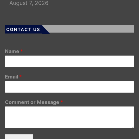
August 7, 2026
CONTACT US
Name
*
Email
*
Comment or Message
*