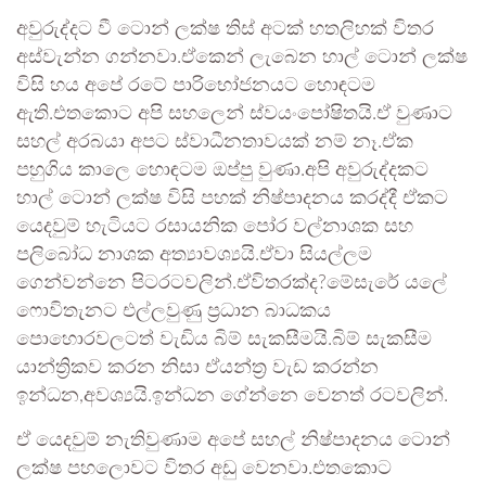
අවුරුද්දට වී ටොන් ලක්ෂ තිස් අටක් හතලිහක් විතර
අස්වැන්න ගන්නවා.ඒකෙන් ලැබෙන හාල් ටොන් ලක්ෂ
විසි හය අපේ රටේ පාරිභෝජනයට හොඳටම
ඇති.එතකොට අපි සහලෙන් ස්වයංපෝෂිතයි.ඒ වුණාට
සහල් අරබයා අපට ස්වාධීනතාවයක් නම් නෑ.ඒක
පහුගිය කාලෙ හොඳටම ඔප්පු වුණා.අපි අවුරුද්දකට
හාල් ටොන් ලක්ෂ විසි පහක් නිෂ්පාදනය කරද්දී ඒකට
යෙදවුම් හැටියට රසායනික පෝර වල්නාශක සහ
පලිබෝධ නාශක අත්‍යාවශ්‍යයි.ඒවා සියල්ලම
ගෙන්වන්නෙ පිටරටවලින්.ඒවිතරක්ද?මේසැරේ යලේ
ෆොවිතැනට එල්ලවුණු ප්‍රධාන බාධකය
පොහොරවලටත් වැඩිය බිම් සැකසීමයි.බිම් සැකසීම
යාන්ත්‍රිකව කරන නිසා ඒයන්ත්‍ර වැඩ කරන්න
ඉන්ධන,අවශ්‍යයි.ඉන්ධන ගේන්නෙ වෙනත් රටවලින්.
ඒ යෙදවුම් නැතිවුණාම අපේ සහල් නිෂ්පාදනය ටොන්
ලක්ෂ පහලොවට විතර අඩු වෙනවා.එතකොට