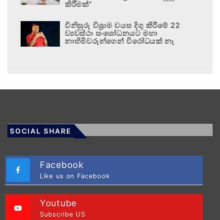
කිරීමක්”
විනිසුරු විශ්‍රාම වයස දිගු කිරීමේ 22
ව්‍යවස්ථා සංශෝධනයට මහා
නාහිමිවරුන්ගෙන් විරෝධයක් නෑ
SOCIAL SHARE
Facebook
Like us on Facebook
Youtube
Subscribe US