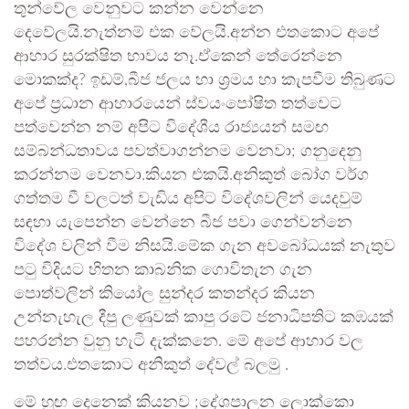
තුන්වේල වෙනුවට කන්න වෙන්නෙ
දෙවේලයි.නැත්නම් එක වේලයි.අන්න එතකොට අපේ
ආහාර සුරක්ෂිත භාවය නෑ.ඒකෙන් තේරෙන්නෙ
මොකක්ද? ඉඩම්,බීජ ජලය හා ශ්‍රමය හා කැපවීම තිබුණට
අපේ ප්‍රධාන ආහාරයෙන් ස්වයංපෝෂිත තත්වෙට
පත්වෙන්න නම් අපිට විදේශීය රාජ්‍යයන් සමඟ
සම්බන්ධතාවය පවත්වාගන්නම වෙනවා; ගනුදෙනු
කරන්නම වෙනවා.කියන එකයි.අනිකුත් බෝග වර්ග
ගත්තම වී වලටත් වැඩිය අපිට විදේශවලින් යෙදවුම්
සඳහා යැපෙන්න වෙන්නෙ බීජ පවා ගෙන්වන්නෙ
විදේශ වලින් වීම නිසයි.මේක ගැන අවබෝධයක් නැතුව
පටු විදියට හිතන කාබනික ගොවිතැන ගැන
පොත්වලින් කියෝල සුන්දර කතන්දර කියන
උන්නැහැල දීපු ලණුවක් කාපු රටේ ජනාධිපතිට කඹයක්
පහරන්න වුනු හැටි දැක්කනෙ. මේ අපේ ආහාර වල
තත්වය.එතකොට අනිකුත් දේවල් බලමු .
මේ හුඟ දෙනෙක් කියනව ;දේශපාලන ලොක්කො