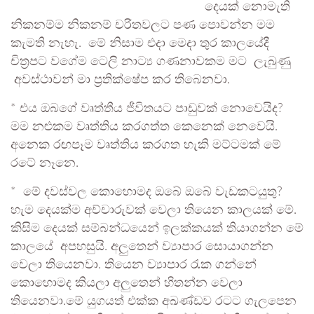
දෙයක් නොමැති
නිකනම්ම නිකනම් චරිතවලට පණ පොවන්න මම
කැමති නැහැ. මේ නිසාම එදා මෙදා තුර කාලයේදී
චිත්‍රපට වගේම ටෙලි නාට්‍ය ගණනාවකම මට ලැබුණු
අවස්ථාවන් මා ප්‍රතික්ෂේප කර තිබෙනවා.
* එය ඔබගේ වෘත්තීය ජීවිතයට පාඩුවක් නොවෙයිද?
මම නළුකම වෘත්තිය කරගත්ත කෙනෙක් නෙවෙයි.
අනෙක රඟපෑම වෘත්තිය කරගත හැකි මට්ටමක් මේ
රටේ නෑනෙ.
* මේ දවස්වල කොහොමද ඔබේ ඔබේ වැඩකටයුතු?
හැම දෙයක්ම අච්චාරුවක් වෙලා තියෙන කාලයක් මේ.
කිසිම දෙයක් සම්බන්ධයෙන් ඉලක්කයක් තියාගන්න මේ
කාලයේ අපහසුයි. අලුතෙන් ව්‍යාපාර සොයාගන්න
වෙලා තියෙනවා. තියෙන ව්‍යාපාර රැක ගන්නේ
කොහොමද කියලා අලුතෙන් හිතන්න වෙලා
තියෙනවා.මේ යුගයත් එක්ක අඛණ්ඩව රටට ගැලපෙන