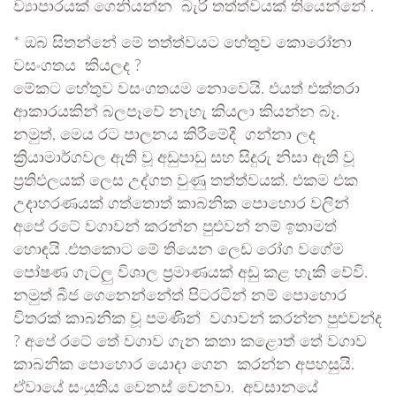
ව්‍යාපාරයක් ගෙනියන්න බැරි තත්ත්වයක් තියෙන්නේ .
* ඔබ සිතන්නේ මේ තත්ත්වයට හේතුව කොරෝනා
වසංගතය කියලද ?
මේකට හේතුව වසංගතයම නොවෙයි. එයත් එක්තරා
ආකාරයකින් බලපෑවේ නැහැ කියලා කියන්න බෑ.
නමුත්, මෙය රට පාලනය කිරීමේදී ගන්නා ලද
ක්‍රියාමාර්ගවල ඇති වූ අඩුපාඩු සහ සිදුරු නිසා ඇති වූ
ප්‍රතිඵලයක් ලෙස උද්ගත වුණු තත්ත්වයක්. එකම එක
උදාහරණයක් ගත්තොත් කාබනික පොහොර වලින්
අපේ රටේ වගාවන් කරන්න පුළුවන් නම් ඉතාමත්
හොඳයි .එතකොට මේ තියෙන ලෙඩ රෝග වගේම
පෝෂණ ගැටලු විශාල ප්‍රමාණයක් අඩු කළ හැකි වේවි.
නමුත් බීජ ගෙනෙන්නේත් පිටරටින් නම් පොහොර
විතරක් කාබනික වූ පමණින් වගාවන් කරන්න පුළුවන්ද
? අපේ රටේ තේ වගාව ගැන කතා කළොත් තේ වගාව
කාබනික පොහොර යොදා ගෙන කරන්න අපහසුයි.
ඒවායේ සංයුතිය වෙනස් වෙනවා. අවසානයේ