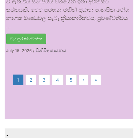
වී ඇත.එය සමාජයීය වශයෙන් ඉතා අහිතකර
තත්වයකි. මෙම සටහන මඟින් ප්‍රධාන මානසික රෝග
නාශක ඖෂධවල සැබෑ ක්‍රියාකාරීත්වය, ප්‍රචණ්ඩත්වය
…
වැඩිපුර කියවන්න
විනිවිද සායනය
July 15, 2026
/
1
2
3
4
5
›
»
.