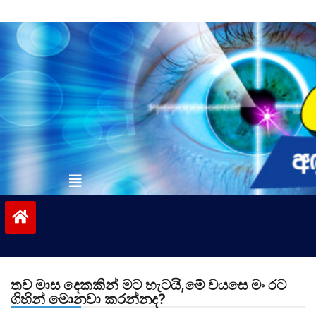
Skip
to
content
vinivida.lk
තව මාස දෙකකින් මට හැටයි,මේ වයසෙ මං රට
ගිහින් මොනවා කරන්නද?