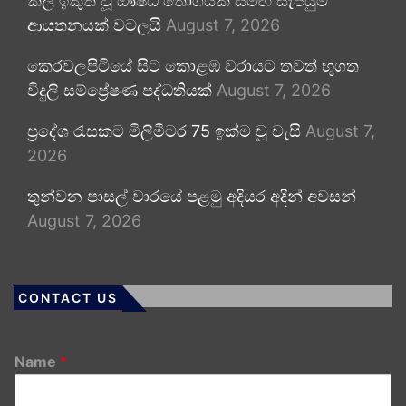
කල් ඉකුත් වූ ඖෂධ තොගයක් සමඟ සැපයුම්
ආයතනයක් වටලයි
August 7, 2026
කෙරවලපිටියේ සිට කොළඹ වරායට තවත් භූගත
විදුලි සම්ප්‍රේෂණ පද්ධතියක්
August 7, 2026
ප්‍රදේශ රැසකට මිලිමීටර 75 ඉක්ම වූ වැසි
August 7,
2026
තුන්වන පාසල් වාරයේ පළමු අදියර අදින් අවසන්
August 7, 2026
CONTACT US
Name
*