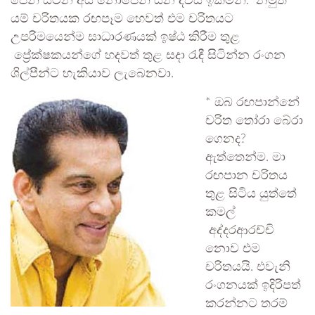
පෙනී සිටින අය නොපෙනී යන දවස ඉක්මන්. නමුත්
යම් චරිතයක රඟපෑම හෙවත් එම චරිතයට
උපරිමයෙන්ම සාධාරණයක් ඉෂ්ඨ කිරීම තුළ
ප්‍රේක්ෂකයන්ගේ හදවත් තුළ සදා රැඳී සිටින්න රංගන
ශිල්පීන්ට හැකියාව ලැබෙනවා.
* ඔබ රඟපාන්නේ
චරිත තෝරා බේරා
ගෙනද?
ඇත්තෙන්ම. මා
රඟපාන චරිතය
තුළ සිටිය යුත්තේ
කමල්
අද්දරආරච්චි
නොව එම
චරිතයයි. එවැනි
රංගනයක් ඉදිරිපත්
කරන්නට තරම්