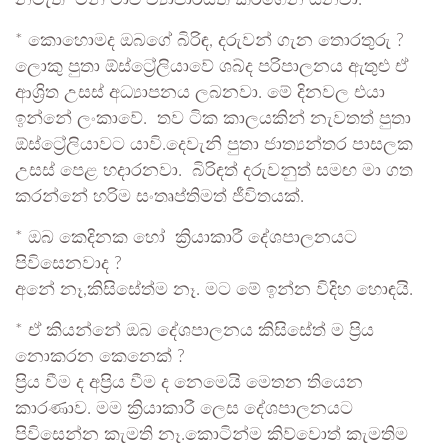
නමැති ටින් මාළු ව්‍යාපාරයත් කරගෙන යනවා.
* කොහොමද ඔබගේ බිරිඳ, දරුවන් ගැන තොරතුරු ?
ලොකු පුතා ඕස්ට්‍රේලියාවේ ශබ්ද පරිපාලනය ඇතුළු ඒ
ආශ්‍රිත උසස් අධ්‍යාපනය ලබනවා. මේ දිනවල එයා
ඉන්නේ ලංකාවේ. තව ටික කාලයකින් නැවතත් පුතා
ඕස්ට්‍රේලියාවට යාවි.දෙවැනි පුතා ජාත්‍යන්තර පාසලක
උසස් පෙළ හදාරනවා. බිරිඳත් දරුවනුත් සමඟ මා ගත
කරන්නේ හරිම සංතෘප්තිමත් ජීවිතයක්.
* ඔබ කෙදිනක හෝ ක්‍රියාකාරී දේශපාලනයට
පිවිසෙනවාද ?
අනේ නෑ,කිසිසේත්ම නෑ. මට මේ ඉන්න විදිහ හොඳයි.
* ඒ කියන්නේ ඔබ දේශපාලනය කිසිසේත් ම ප්‍රිය
නොකරන කෙනෙක් ?
ප්‍රිය වීම ද අප්‍රිය වීම ද නෙමෙයි මෙතන තියෙන
කාරණාව. මම ක්‍රියාකාරී ලෙස දේශපාලනයට
පිවිසෙන්න කැමති නෑ.කොටින්ම කිව්වොත් කැමතිම