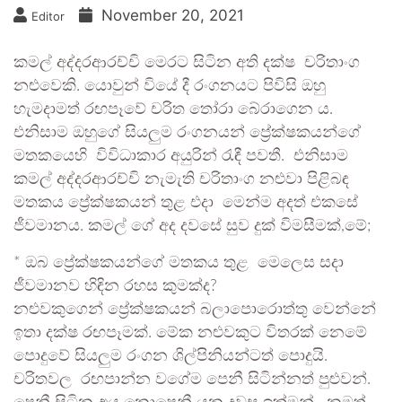
November 20, 2021
Editor
කමල් අද්දරආරච්චි මෙරට සිටින අති දක්ෂ චරිතාංග
නළුවෙකි. යොවුන් වියේ දී රංගනයට පිවිසි ඔහු
හැමදාමත් රඟපෑවේ චරිත තෝරා බේරාගෙන ය.
එනිසාම ඔහුගේ සියලුම රංගනයන් ප්‍රේක්ෂකයන්ගේ
මතකයෙහි විවිධාකාර අයුරින් රැඳී පවතී. එනිසාම
කමල් අද්දරආරච්චි නැමැති චරිතාංග නළුවා පිළිබඳ
මතකය ප්‍රේක්ෂකයන් තුළ එදා මෙන්ම අදත් එකසේ
ජීවමානය. කමල් ගේ අද දවසේ සුව දුක් විමසීමක්,මේ;
* ඔබ ප්‍රේක්ෂකයන්ගේ මතකය තුළ මෙලෙස සදා
ජීවමානව හිඳින රහස කුමක්ද?
නළුවකුගෙන් ප්‍රේක්ෂකයන් බලාපොරොත්තු වෙන්නේ
ඉතා දක්ෂ රඟපෑමක්. මේක නළුවකුට විතරක් නෙමේ
පොදුවේ සියලුම රංගන ශිල්පිනියන්ටත් පොදුයි.
චරිතවල රඟපාන්න වගේම පෙනී සිටින්නත් පුළුවන්.