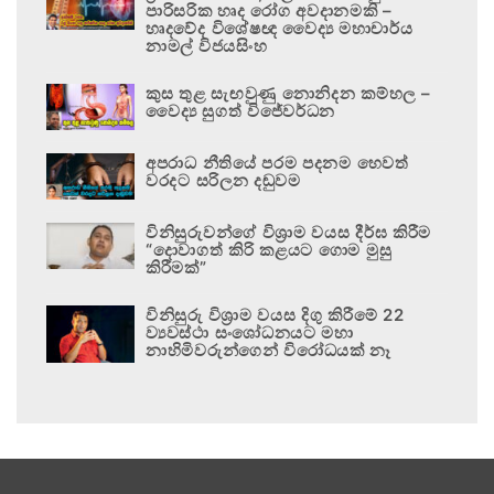
පාරිසරික හෘද රෝග අවදානමකි –
හෘදවේද විශේෂඥ වෛද්‍ය මහාචාර්ය
නාමල් විජයසිංහ
කුස තුළ සැඟවුණු නොනිදන කම්හල –
වෛද්‍ය සුගත් විජේවර්ධන
අපරාධ නීතියේ පරම පදනම හෙවත්
වරදට සරිලන දඬුවම
විනිසුරුවන්ගේ විශ්‍රාම වයස දීර්ඝ කිරීම
“දොවාගත් කිරි කළයට ගොම මුසු
කිරීමක්”
විනිසුරු විශ්‍රාම වයස දිගු කිරීමේ 22
ව්‍යවස්ථා සංශෝධනයට මහා
නාහිමිවරුන්ගෙන් විරෝධයක් නෑ