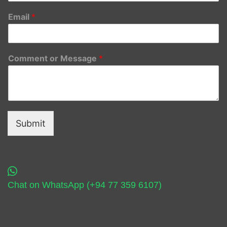
Email
*
Comment or Message
*
Submit
Chat on WhatsApp (+94 77 359 6107)