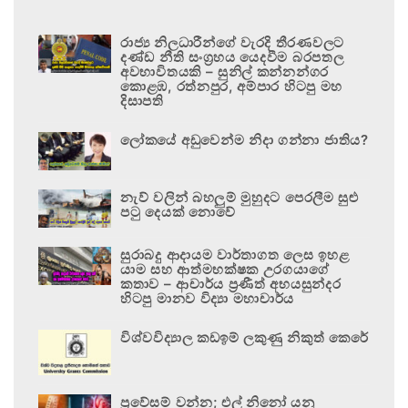
රාජ්‍ය නිලධාරීන්ගේ වැරදි තීරණවලට
දණ්ඩ නීති සංග්‍රහය යෙදවීම බරපතල
අවභාවිතයකි – සුනිල් කන්නන්ගර
කොළඹ, රත්නපුර, අම්පාර හිටපු මහ
දිසාපති
ලෝකයේ අඩුවෙන්ම නිදා ගන්නා ජාතිය?
නැව් වලින් බහලුම් මුහුදට පෙරලීම සුළු
පටු දෙයක් නොවේ
සුරාබදු ආදායම වාර්තාගත ලෙස ඉහළ
යාම සහ ආත්මභක්ෂක උරගයාගේ
කතාව – ආචාර්ය ප්‍රණීත් අභයසුන්දර
හිටපු මානව විද්‍යා මහාචාර්ය
විශ්වවිද්‍යාල කඩඉම් ලකුණු නිකුත් කෙරේ
ප්‍රවේසම් වන්න; එල් නිනෝ යනු