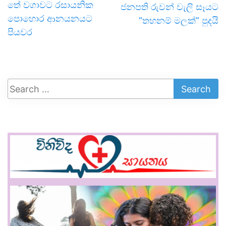
තේ වගාවට රසායනික
ජනපති රුවන් වැලි සෑයට
පොහොර ආනයනයට
“තහනම් මලක්” පුදයි
පියවර