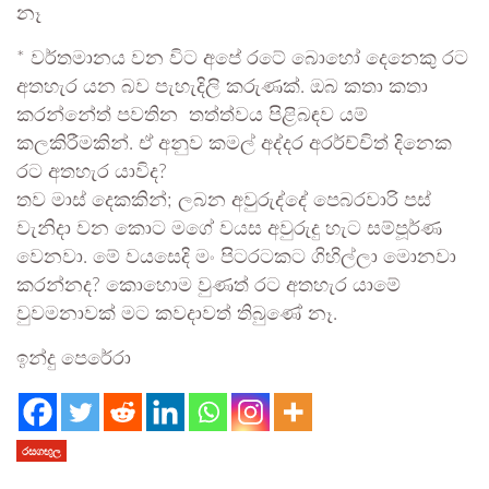
නෑ
* වර්තමානය වන විට අපේ රටේ බොහෝ දෙනෙකු රට
අතහැර යන බව පැහැදිලි කරුණක්. ඔබ කතා කතා
කරන්නේත් පවතින තත්ත්වය පිළිබඳව යම්
කලකිරීමකින්. ඒ අනුව කමල් අද්දර අරර්ච්චිත් දිනෙක
රට අතහැර යාවිද?
තව මාස් දෙකකින්; ලබන අවුරුද්දේ පෙබරවාරි පස්
වැනිදා වන කොට මගේ වයස අවුරුදු හැට සම්පූර්ණ
වෙනවා. මේ වයසෙදි මං පිටරටකට ගිහිල්ලා මොනවා
කරන්නද? කොහොම වුණත් රට අතහැර යාමේ
වුවමනාවක් මට කවදාවත් තිබුණේ නෑ.
ඉන්දු පෙරේරා
රසගඟුල