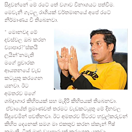
සිදුවන්නේ මේ රටේ තේ වගාව විනාශයට පත්වීම.
මෙවැනි ගැටලු රාශියක් වර්තමානයේ අපේ රටේ
නිර්මාණය වී තිබෙනවා.
* මොනවද මේ
දවස්වල ඔබ කරන
ව්‍යාපාර?”ස්කයි
ලයින්”නමැති
මගේ ප්‍රචාරක
ආයතනයේ වැඩ
කටයුතු කරගෙන
යනවා. ඊට
අමතරව මගේ
ශබ්දාගාර කිහිපයක් සහ මැදිරි කිහිපයක් තිබෙනවා.
ඒවායේත් ප්‍රමාණවත් තරමට වැඩකටයුතු මේ දිනවල
සිදුවෙමින් පවතිනවා. ඊට අමතරව පිටරට හවුල්කරුවන්
කිහිප දෙනෙක් සමග මා එකතුව කරන ස්කෑන් ෆිෂ්