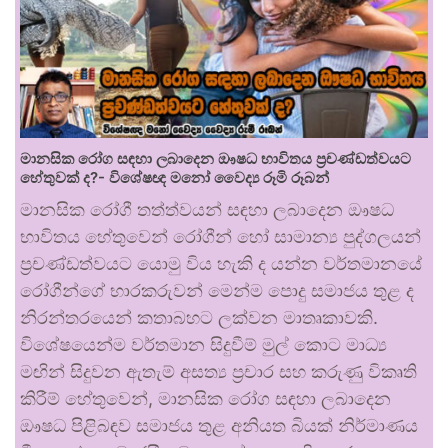
මානසික රෝග සඳහා ලබාදෙන ඖෂධ භාවිතය ප්‍රචණ්ඩත්වයට
හේතුවක් ද?- විශේෂඥ මනෝ වෛද්‍ය රූමි රූබන්
මානසික රෝගී තත්ත්වයන් සඳහා ලබාදෙන ඖෂධ
භාවිතය හේතුවෙන් රෝගීන් හෝ සාමාන්‍ය පුද්ගලයන්
ප්‍රචණ්ඩත්වයට යොමු විය හැකි ද යන්න වර්තමානයේ
රෝගීන්ගේ භාරකරුවන් මෙන්ම පොදු සමාජය තුළ ද
නිරන්තරයෙන් කතාබහට ලක්වන මාතෘකාවකි.
විශේෂයෙන්ම වර්තමාන සිදුවීම් මුල් කොට මාධ්‍ය
මඟින් සිදුවන ඇතැම් අසත්‍ය ප්‍රචාර සහ කරුණු විකෘති
කිරීම් හේතුවෙන්, මානසික රෝග සඳහා ලබාදෙන
ඖෂධ පිළිබඳව සමාජය තුළ අනියත බියක් නිර්මාණය