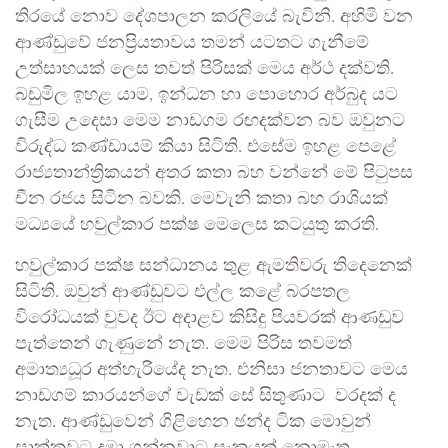
තිරයේ නොව දේශපාලන කරලියේ බැවිනි. අහිමි වන
ආණ්ඩුවේ ජනප්‍රියතාවය තමන් යටතට ගැනීමේ
උත්සාහයක් ලෙස තවත් පිරිසක් මෙය අර්ථ දක්වති.
බඩුමිල ඉහළ යාම, ඉන්ධන හා පොහොර අර්බුද යට
ගැසීම උදෙසා මෙම නාඩගම රඟදක්වන බව ඔවුනට
විරුද්ධ කණ්ඩායම් කියා සිටිති. එසේම ඉහළ පෙළේ
රාජ්‍යතාන්ත්‍රිකයන් අතර කතා බහ වන්නේ මේ පිටුපස
චීන රජය සිටින බවකි. මෙවැනි කතා බහ රාශියක්
මධ්‍යයේ හවුල්කාර පක්ෂ මෙලෙස කටයුතු කරති.
හවුල්කාර පක්ෂ සන්ධානය තුළ ඇමතිවරු තිදෙනෙක්
සිටිති. ඔවුන් ආණ්ඩුවට එල්ල කළේ බරපතල
විරෝධයක් වුවද ඊට අදාළව කිසිදු පියවරක් ආණඩුව
පැත්තෙන් ගැණුනේ නැත. මෙම පිරිස තවමත්
අමාත්‍යධූර අත්හැරියේද නැත. එනිසා ජනතාවට මෙය
නාඩගම් කාරයන්ගේ වැඩක් සේ සිතුණාට වරදක් ද
නැත. ආණ්ඩුවෙන් ගිළිහෙන ඡන්ද ටික මොවුන්