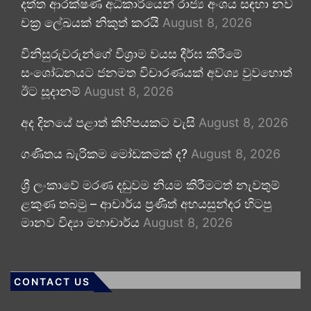
දත්ත ආරක්ෂණ අධිකාරියෙන් රාජ්‍ය අංශය සඳහා නව
චක්‍ර ලේඛයක් නිකුත් කරයි
August 8, 2026
විනිසුරුවරුන්ගේ විශ්‍රාම වයස දීර්ඝ කිරීමේ
සංශෝධනයට ජනමත විචාරණයක් අවශ්‍ය වුවහොත්
ඊට සූදානම්
August 8, 2026
අද දිනයේ පළාත් කිහිපයකට වැසි
August 8, 2026
ගණිතය බැරිකම මෝඩකමක් ද?
August 8, 2026
ශ්‍රී ලංකාවේ මරණ දඬුවම නියම කිරීමටත් නැවතුම්
ළකුණ තබමු – ආචාර්ය ප්‍රණීත් අභයසුන්දර හිටපු
මානව විද්‍යා මහාචාර්ය
August 8, 2026
CONTACT US