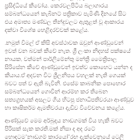
ප්‍රසිද්ධියේ කීවෝය. කෙරවලපිටිය බලාගාරය
සම්බන්ධයෙන් කැබිනට් පත්‍රිකාව පැමිණි දිනයේ සිට
එය අමාත්‍ය මණ්ඩල තීන්දුවලට ඇතුළත් වූ ආකාරය
දක්වා විශේෂ හෙළිදරව්වක් කළේය.
.නමුත් විමල් ඒ කිසි අවස්ථාවක ඔවුන් ආණ්ඩුවෙන්
ඉවත් වන බවක් කීවේ නැත. ශ්‍රී ලංකා නිදහස් පක්ෂයේ
නායක, වත්මන් පාර්ලිමේන්තු මන්ත්‍රී මෛත්‍රිපාල
සිරිසේන කීවේ ආණ්ඩුවෙන් ඉවත්ව කොහෙට යන්න ද
කියාය.ඒ අදවන විට ශ්‍රීලනිපය වහලක් නැති ගෙයක්
බවට පත් ව ඇති බැවිනි. එසේම කාබනික පොහොර
සම්බන්ධයෙන් ගොවීන් ආරම්භ කර තිබෙන
සත්‍යග්‍රහයක් අසලට ගිය හිටපු ජනාධිපතිවරයා ආණ්ඩුව
හා කෘෂිකර්ම ඇමතිවරයා දැඩිව විවේචනය කළේය.
ආණ්ඩුවේ මෙම අර්බුදය නාඩගමක් විය හැකි බවට
පිරිසක් සැක කරති.මක් නිසා ද අද රටේ
හොඳටම”නාඩගම් කාරයෝ”රඟ දැක්වෙනුයේ ටෙලි