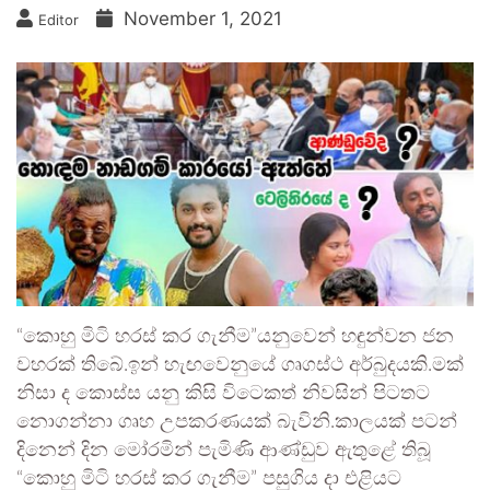
November 1, 2021
Editor
“කොහු මිටි හරස් කර ගැනීම”යනුවෙන් හඳුන්වන ජන
වහරක් තිබේ.ඉන් හැඟවෙනුයේ ගෘගස්ථ අර්බුදයකි.මක්
නිසා ද කොස්ස යනු කිසි විටෙකත් නිවසින් පිටතට
නොගන්නා ගෘහ උපකරණයක් බැවිනි.කාලයක් පටන්
දිනෙන් දින මෝරමින් පැමිණි ආණ්ඩුව ඇතුළේ තිබූ
“කොහු මිටි හරස් කර ගැනීම” පසුගිය දා එළියට