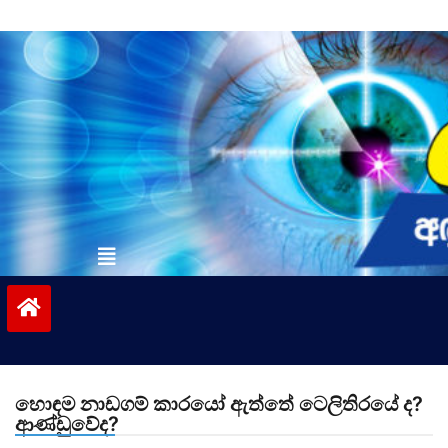
Skip
to
content
vinivida.lk
හොඳම නාඩගම් කාරයෝ ඇත්තේ ටෙලිතිරයේ ද?
ආණ්ඩුවේද?