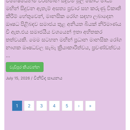
විශේෂයෙන්ම වර්තමාන සිදුවීම් මුල් කොට මාධ්‍ය
මඟින් සිදුවන ඇතැම් අසත්‍ය ප්‍රචාර සහ කරුණු විකෘති
කිරීම් හේතුවෙන්, මානසික රෝග සඳහා ලබාදෙන
ඖෂධ පිළිබඳව සමාජය තුළ අනියත බියක් නිර්මාණය
වී ඇත.එය සමාජයීය වශයෙන් ඉතා අහිතකර
තත්වයකි. මෙම සටහන මඟින් ප්‍රධාන මානසික රෝග
නාශක ඖෂධවල සැබෑ ක්‍රියාකාරීත්වය, ප්‍රචණ්ඩත්වය
…
වැඩිපුර කියවන්න
විනිවිද සායනය
July 15, 2026
/
1
2
3
4
5
›
»