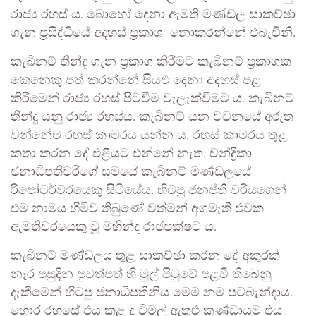
රාජ්‍ය රහස් ය. බොහෝ දෙනා ඇමති මණ්ඩල සාකච්ඡා
ගැන ප්‍රසිද්ධියේ අදහස් ප්‍රකාශ නොකරන්නේ එබැවිනි.
කැබිනට් තීන්දු ගැන ප්‍රකාශ කිරීමට කැබිනට් ප්‍රකාශක
කෙනෙකු පත් කරන්නේ සියළු දෙනා අදහස් පළ
කිරීමෙන් රාජ්‍ය රහස් පිටවීම වැලැක්වීමට ය. කැබිනට්
තීන්දු යනු රාජ්‍ය රහස්ය. කැබිනට් යන වචනයේ අරුත
වන්නේම රහස් කාමරය යන්න ය. රහස් කාමරය තුළ
කතා කරන දේ එළියට එන්නේ නැත. චන්ද්‍රිකා
ජනාධිපතිවරිගේ සමයේ කැබිනට් මණ්ඩලයේ
රිපෝටර්වරයෙකු සිටියේය. හිටපු ජනප්ති වරියගෙන්
එම නාමය හිමිව තිබුණේ වත්මන් අගමැති එවක
ඇමතිවරයෙකු වූ මහින්ද රාජපක්ෂට ය.
කැබිනට් මණ්ඩලය තුළ සාකච්ඡා කරන දේ අකුරක්
නෑර පසුදින පුවත්පත් හි මුල් පිටුවේ පළවී තිබෙනු
දැකීමෙන් හිටපු ජනාධිපතිනිය මෙම නම පටබැන්දාය.
හොර රහසේ එය කළ ද විමල් ඇතුළු කණ්ඩායම එය