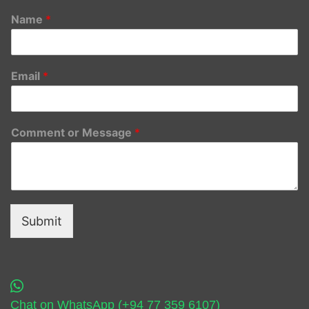
Name
*
Email
*
Comment or Message
*
Submit
Chat on WhatsApp (+94 77 359 6107)