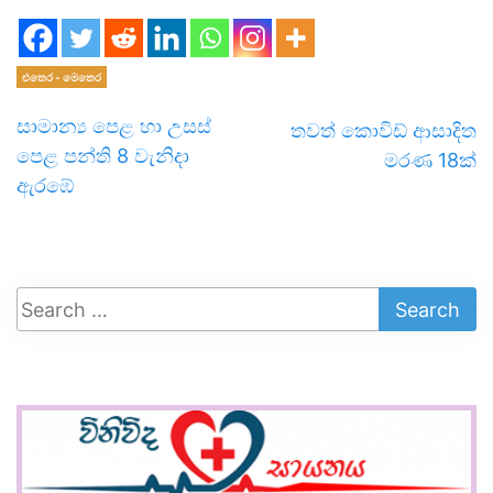
එතෙර - මෙතෙර
සාමාන්‍ය පෙළ හා උසස්
තවත් කොවිඩ් ආසාදිත
පෙළ පන්ති 8 වැනිදා
මරණ 18ක්
ඇරඹේ