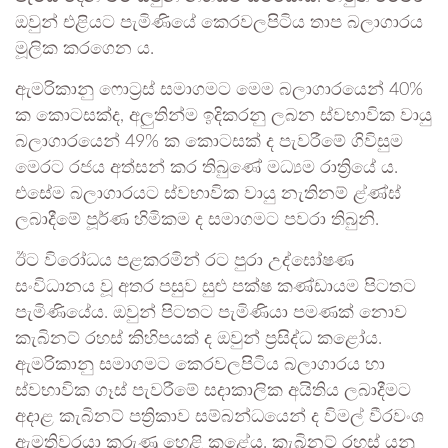
ඔවුන් එළියට පැමිණියේ කෙරවලපිටිය තාප බලාගාරය
මූලික කරගෙන ය.
ඇමරිකානු ෆොට්‍රස් සමාගමට මෙම බලාගාරයෙන් 40%
ක කොටසක්ද, අලුතින්ම ඉදිකරනු ලබන ස්වභාවික වායු
බලාගාරයෙන් 49% ක කොටසක් ද පැවරීමේ ගිවිසුම
මෙරට රජය අත්සන් කර තිබුණේ මධ්‍යම රාත්‍රියේ ය.
එසේම බලාගාරයට ස්වභාවික වායු නැතිනම් ළ්ණ්ඝ්
ලබාදීමේ පූර්ණ හිමිකම ද සමාගමට පවරා තිබුනි.
ඊට විරෝධය පළකරමින් රට පුරා උද්ඝෝෂණ
සංවිධානය වූ අතර පසුව සුළු පක්ෂ කණ්ඩායම පිටතට
පැමිණියේය. ඔවුන් පිටතට පැමිණියා පමණක් නොව
කැබිනට් රහස් කිහිපයක් ද ඔවුන් ප්‍රසිද්ධ කළෝය.
ඇමරිකානු සමාගමට කෙරවලපිටිය බලාගාරය හා
ස්වභාවික ගෑස් පැවරීමේ සදාකාලික අයිතිය ලබාදීමට
අදාළ කැබිනට් පත්‍රිකාව සම්බන්ධයෙන් ද විමල් වීරවංශ
ඇමතිවරයා කරුණු හෙළි කළේය. කැබිනට් රහස් යනු