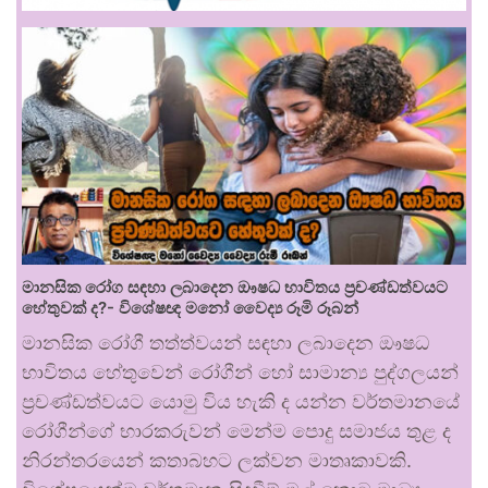
මානසික රෝග සඳහා ලබාදෙන ඖෂධ භාවිතය ප්‍රචණ්ඩත්වයට
හේතුවක් ද?- විශේෂඥ මනෝ වෛද්‍ය රූමි රූබන්
මානසික රෝගී තත්ත්වයන් සඳහා ලබාදෙන ඖෂධ
භාවිතය හේතුවෙන් රෝගීන් හෝ සාමාන්‍ය පුද්ගලයන්
ප්‍රචණ්ඩත්වයට යොමු විය හැකි ද යන්න වර්තමානයේ
රෝගීන්ගේ භාරකරුවන් මෙන්ම පොදු සමාජය තුළ ද
නිරන්තරයෙන් කතාබහට ලක්වන මාතෘකාවකි.