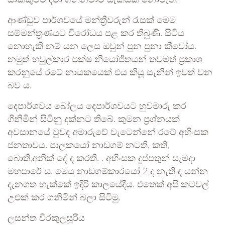
සාක්කුවට දමා ගන්නවාට සැකයක් නොමැත.
ආණ්ඩුව පාර්ශවයේ මන්ත්‍රීවරුන් රැසක් මෙම
සම්මන්ත්‍රණයට විරෝධය පළ කර තිබුණි. සිටිය
නොහැකි නම් යන ලෙස ඔවුන් පුන පුනා කීවෝය.
නමුත් හවුල්කාර පක්ෂ නියෝජිතයන් තවමත් ප්‍රකාශ
කරනුයේ රටේ නායකයෙක් එය කියූ සැනින් ඉවත් වන
බව ය.
දෙපාර්ශවය බෝලය දෙපාර්ශවයට හුවමාරු කර
ගිනිමින් සිටිනු දක්නට තිබේ. කුමන ප්‍රශ්නයක්
අවසානයේ වුවද අමාරුවේ වැටෙන්නේ රටේ අහිංසක
ජනතාවය. පාලකයෝ නාඩගම් නටති, කති,
බොති,අනික් දේ ද කරති. . අහිංසක දුප්පතුන් සැමදා
මහපාරේ ය. මෙය නාඩගම්කාරයෝ 2 ද නැති ද යන්න
දැනගත හැක්කේ ඉදිරි කාලයේදීය. එතෙක් අපි කටවල්
උළුක් කර ගනිමින් බලා සිටිමු.
ලසන්ත වීරකුලසූරිය