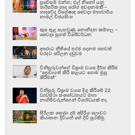
ප්‍රවේසම් වන්න; එල් නිනෝ යනු
පාරිසරික හෘද රෝග අවදානමකි –
හෘදවේද විශේෂඥ වෛද්‍ය මහාචාර්ය
නාමල් විජයසිංහ
කුස තුළ සැඟවුණු නොනිදන කම්හල –
වෛද්‍ය සුගත් විජේවර්ධන
අපරාධ නීතියේ පරම පදනම හෙවත්
වරදට සරිලන දඬුවම
විනිසුරුවන්ගේ විශ්‍රාම වයස දීර්ඝ කිරීම
“දොවාගත් කිරි කළයට ගොම මුසු
කිරීමක්”
විනිසුරු විශ්‍රාම වයස දිගු කිරීමේ 22
ව්‍යවස්ථා සංශෝධනයට මහා
නාහිමිවරුන්ගෙන් විරෝධයක් නෑ
සිරිලක සොබා දම් අසිරිය ලොවට
කියාපාන දිවියන් ගේ දිවි සුරකිමු