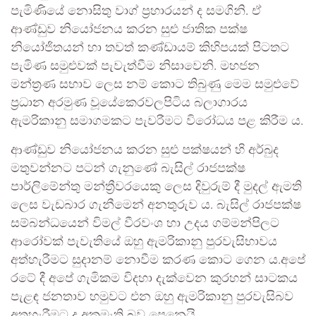
පැමිණියේ නොසිතු වාග් ප්‍රහාරයන් ද සමගිනි. ඒ
ආණ්ඩුව නියෝජනය කරන සුළු ජාතික පක්ෂ
නියෝජිතයන් හා තවත් කණ්ඩායම් කිහිපයක් පිටතට
පැමිණ සමුළුවක් පැවැත්වීම නිසාවෙනි. මහජන
මන්ත්‍රණ සභාව ලෙස නම් කොට තිබුණු මෙම සමුළුවේ
ප්‍රධාන අරමුණ වූයේකෙරවලපිටිය බලාගාරය
ඇමරිකානු සමාගමකට පැවරීමට විරෝධය පළ කිරීම ය.
ආණ්ඩුව නියෝජනය කරන සුළු පක්ෂයන් හි අර්බුද
මතුවන්නට පටන් ගැනුණේ බැසිල් රාජපක්ෂ
පාර්ලිමේන්තු මන්ත්‍රීවරයෙකු ලෙස දිවුරුම් දී මුදල් ඇමති
ලෙස වැඩබාර ගැනීමෙන් අනතුරුව ය. බැසිල් රාජපක්ෂ
සම්බන්ධයෙන් විමල් වීරවංශ හා උදය ගම්මන්පිලට
ආරෝවක් පැවැතියේ ඔහු ඇමරිකානු පුරවැසිභාවය
අත්හැරීමට සුදානම් නොවීම කරණ කොට ගෙන ය.අපේ
රටේ දී අපේ ගැමිකම විදහා දැක්වෙන කුරහන් සාටකය
පැළඳ ජනතාව හමුවට එන ඔහු ඇමරිකානු පුරවැසිබව
අතහැරීමට ද අකමැති බව පෙනෙයි.