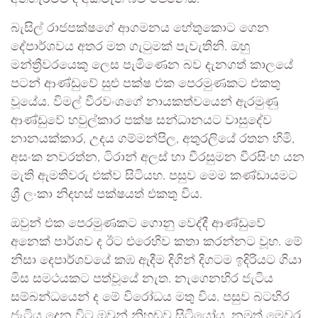
බැසිල් රාජපක්ෂගේ ආගමනය හේතුකොට ගෙන
දේපාර්ශවය අතර මත ගැටුමක් පැවැතිනි. ඔහු
මන්ත්‍රීවරයෙකු ලෙස පැමිණෙන බව දැනගත් කාලයේ
පටන් ආණ්ඩුවේ සුළු පක්ෂ එක පෙරමුණකට එකතු
වූයේය. විමල් වීරවංශගේ නායකත්වයෙන් ඇරමුණු
ආණ්ඩුවේ හවුල්කාර පක්ෂ සන්ධානයට වාසුදේව
නානයක්කාර, උදය ගම්මන්පිල, අතුරලියේ රතන හිමි,
අසංක නවරත්න, ටිරාන් අලස් හා වීරසුමන වීරසිංහ යන
මැති ඇමතිවරු එක්ව සිටියහ. පසුව මෙම කණ්ඩායමට
ශ්‍රී ලංකා නිදහස් පක්ෂයත් එකතු විය.
ඔවුන් එක පෙරමුණකට ගොනු වෙද්දී ආණ්ඩුවේ
අනෙක් පාර්ශව ද ඊට එරෙහිව කතා කරන්නට වූහ. මේ
නිසා දෙපාර්ශවයේ කඹ ඇදීම දිගින් දිගටම ඉදිරියට ගියා
මිස සමථයකට පත්වූයේ නැත. නැගෙනහිර ජැටිය
සම්බන්ධයෙන් ද මේ විරෝධය මතු විය. පසුව බටහිර
ජැටිය දෙන විට ඔවුන් නිහඩව සිටියෝය. නමුත් මෙවර