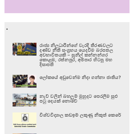
.
රාජ්‍ය නිලධාරීන්ගේ වැරදි තීරණවලට
දණ්ඩ නීති සංග්‍රහය යෙදවීම බරපතල
අවභාවිතයකි – සුනිල් කන්නන්ගර
කොළඹ, රත්නපුර, අම්පාර හිටපු මහ
දිසාපති
ලෝකයේ අඩුවෙන්ම නිදා ගන්නා ජාතිය?
නැව් වලින් බහලුම් මුහුදට පෙරලීම සුළු
පටු දෙයක් නොවේ
විශ්වවිද්‍යාල කඩඉම් ලකුණු නිකුත් කෙරේ