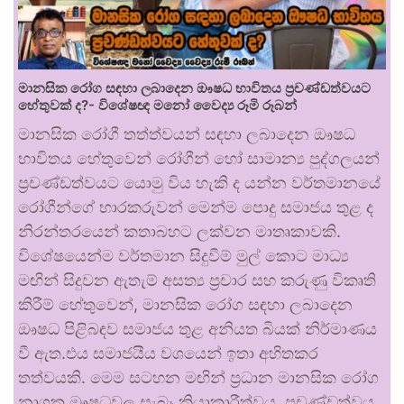
මානසික රෝග සඳහා ලබාදෙන ඖෂධ භාවිතය ප්‍රචණ්ඩත්වයට
හේතුවක් ද?- විශේෂඥ මනෝ වෛද්‍ය රූමි රූබන්
මානසික රෝගී තත්ත්වයන් සඳහා ලබාදෙන ඖෂධ
භාවිතය හේතුවෙන් රෝගීන් හෝ සාමාන්‍ය පුද්ගලයන්
ප්‍රචණ්ඩත්වයට යොමු විය හැකි ද යන්න වර්තමානයේ
රෝගීන්ගේ භාරකරුවන් මෙන්ම පොදු සමාජය තුළ ද
නිරන්තරයෙන් කතාබහට ලක්වන මාතෘකාවකි.
විශේෂයෙන්ම වර්තමාන සිදුවීම් මුල් කොට මාධ්‍ය
මඟින් සිදුවන ඇතැම් අසත්‍ය ප්‍රචාර සහ කරුණු විකෘති
කිරීම් හේතුවෙන්, මානසික රෝග සඳහා ලබාදෙන
ඖෂධ පිළිබඳව සමාජය තුළ අනියත බියක් නිර්මාණය
වී ඇත.එය සමාජයීය වශයෙන් ඉතා අහිතකර
තත්වයකි. මෙම සටහන මඟින් ප්‍රධාන මානසික රෝග
නාශක ඖෂධවල සැබෑ ක්‍රියාකාරීත්වය, ප්‍රචණ්ඩත්වය