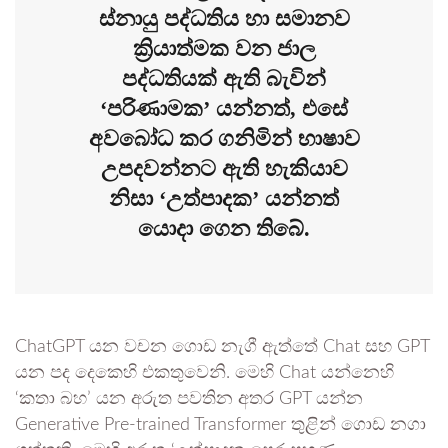
ස්නායු පද්ධතිය හා සමානව
ක්‍රියාත්මක වන ජාල
පද්ධතියක් ඇති බැවින්
‘පරිණාමක’ යන්නත්, එසේ
අවබෝධ කර ගනිමින් භාෂාව
උපදවන්නට ඇති හැකියාව
නිසා ‘උත්පාදක’ යන්නත්
යොදා ගෙන තිබේ.
ChatGPT යන වචන ගොඩ නැගී ඇත්තේ Chat සහ GPT
යන පද දෙකෙහි එකතුවෙනි. මෙහි Chat යන්නෙහි
‘කතා බහ’ යන අරුත පවතින අතර GPT යන්න
Generative Pre-trained Transformer තුළින් ගොඩ නගා