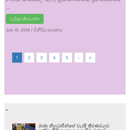
…
වැඩිපුර කියවන්න
විනිවිද සායනය
July 15, 2026
/
1
2
3
4
5
›
»
.
රාජ්‍ය නිලධාරීන්ගේ වැරදි තීරණවලට