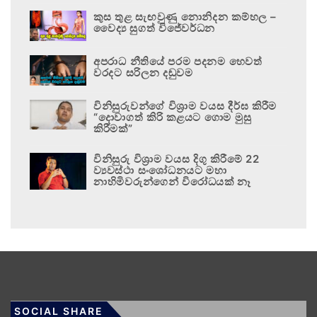
කුස තුළ සැඟවුණු නොනිදන කම්හල –
වෛද්‍ය සුගත් විජේවර්ධන
අපරාධ නීතියේ පරම පදනම හෙවත්
වරදට සරිලන දඬුවම
විනිසුරුවන්ගේ විශ්‍රාම වයස දීර්ඝ කිරීම
“දොවාගත් කිරි කළයට ගොම මුසු
කිරීමක්”
විනිසුරු විශ්‍රාම වයස දිගු කිරීමේ 22
ව්‍යවස්ථා සංශෝධනයට මහා
නාහිමිවරුන්ගෙන් විරෝධයක් නෑ
SOCIAL SHARE