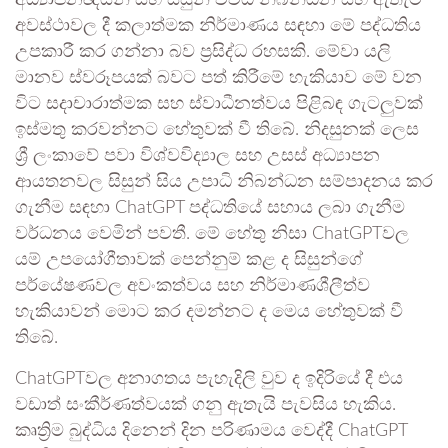
අවස්ථාවල දී කලාත්මක නිර්මාණය සඳහා මේ පද්ධතිය
උපකාරී කර ගන්නා බව ප්‍රසිද්ධ රහසකි. මේවා යලි
මානව ස්වරූපයක් බවට පත් කිරීමේ හැකියාව මේ වන
විට සදාචාරාත්මක සහ ස්වාධීනත්වය පිළිබඳ ගැටලුවක්
ඉස්මතු කරවන්නට හේතුවක් වී තිබේ. නිදසුනක් ලෙස
ශ්‍රී ලංකාවේ පවා විශ්වවිද්‍යාල සහ උසස් අධ්‍යාපන
ආයතනවල සිසුන් සිය උපාධි නිබන්ධන සම්පාදනය කර
ගැනීම සඳහා ChatGPT පද්ධතියේ සහාය ලබා ගැනීම
වර්ධනය වෙමින් පවතී. මේ හේතු නිසා ChatGPTවල
යම් උපයෝගීතාවක් පෙන්නුම් කළ ද සිසුන්ගේ
පර්යේෂණවල අවංකත්වය සහ නිර්මාණශීලීත්ව
හැකියාවන් මොට කර දමන්නට ද මෙය හේතුවක් වී
තිබේ.
ChatGPTවල අනාගතය පැහැදිලි වුව ද ඉදිරියේ දී එය
වඩාත් සංකීර්ණත්වයක් ගනු ඇතැයි පැවසිය හැකිය.
කෘත්‍රිම බුද්ධිය දිනෙන් දින පරිණාමය වෙද්දී ChatGPT