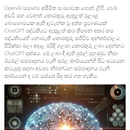
OpenAI සමාගම අසීමීත සංඛ්‍යාවක පොත්, ලිපි, වෙබ්
අඩවි සහ වෙනත් තොරතුරු ඇතුළත් මූලාශ්‍ර
බොහොමයක ඇති දැවැන්ත වූ දත්ත ප්‍රමාණයක්
ChatGPT පද්ධතියට ඇතුළත් කර තිබෙන අතර තම
පද්ධතියෙහි නොමැති තොරතුරු සජීවීව අන්තර්ජාලය
පිරික්සා බලා අදාළ පරිදි ගලපා තොරතුරු ලබා දෙන්නට
ChatGPT දක්ෂය. මේ ලබා දී ඇති පුළුල් පුහුණුව නිසා
ඊමේල් සම්පාදනය වැනි සරල කාර්යයන්හි සිට අධ්‍යයන
කටයුතු සඳහා අවශ්‍ය නිබන්ධන සම්පාදනය වැනි
කාර්යයන් ද මේ ඔස්සේ සිදු කර ගත හැකිය.