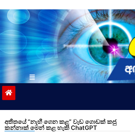
Skip
to
content
vinivida.lk
අතීතයේ “නැහී ගෙන කළ” වැඩ ගොඩක් කජු
කන්නාක් මෙන් කළ හැකි ChatGPT