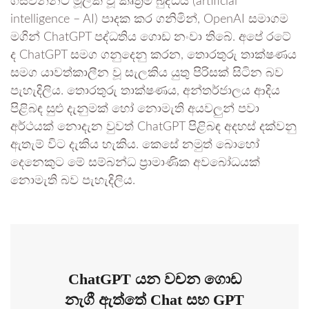
ගස්වන්නට මූලික වූ කෘත්‍රිම බුද්ධිය (artificial
intelligence – AI) පාදක කර ගනිමින්, OpenAI සමාගම
මගින් ChatGPT පද්ධතිය ගොඩ නංවා තිබේ. අපේ රටේ
ද ChatGPT සමග ගනුදෙනු කරන, තොරතුරු තාක්ෂණය
සමග යාවත්කාලීන වූ සැලකිය යුතු පිරිසක් සිටින බව
පැහැදිලිය. තොරතුරු තාක්ෂණය, අන්තර්ජාලය ආදිය
පිළිබඳ සුළු දැනුමක් හෝ නොමැති අයවලුන් පවා
අර්ථයක් නොදැන වුවත් ChatGPT පිළිබඳ අදහස් දක්වනු
ඇතැම් විට දැකිය හැකිය. කෙසේ නමුත් බොහෝ
දෙනෙකුට මේ සම්බන්ධ ප්‍රාමාණික අවබෝධයක්
නොමැති බව පැහැදිලිය.
ChatGPT යන වචන ගොඩ
නැගී ඇත්තේ Chat සහ GPT