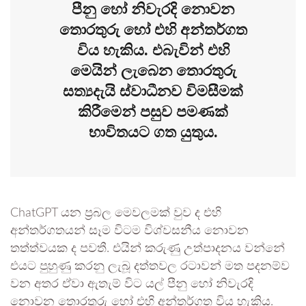
පීනු හෝ නිවැරදි නොවන
තොරතුරු හෝ එහි අන්තර්ගත
විය හැකිය. එබැවින් එහි
මෙයින් ලැබෙන තොරතුරු
සත්‍යදැයි ස්වාධීනව විමසීමක්
කිරීමෙන් පසුව පමණක්
භාවිතයට ගත යුතුය.
ChatGPT යන ප්‍රබල මෙවලමක් වුව ද එහි
අන්තර්ගතයන් සෑම විටම විශ්වසනීය නොවන
තත්ත්වයක ද පවතී. එයින් කරුණු උත්පාදනය වන්නේ
එයට පුහුණු කරනු ලැබූ දත්තවල රටාවන් මත පදනම්ව
වන අතර ඒවා ඇතැම් විට යල් පීනු හෝ නිවැරදි
නොවන තොරතුරු හෝ එහි අන්තර්ගත විය හැකිය.