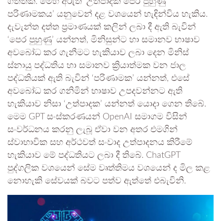
ගත්තකි. මෙහි අරුත ‘උත්පාදක පෙර පුහුණු
පරිණාමකය’ යනුවෙන් දළ වශයෙන් හැඳින්විය හැකිය.
දැවැන්ත දත්ත ප්‍රමාණයක් කලින් ලබා දී ඇති බැවින්
‘පෙර පුහුණු’ යන්නත්, මිනිසුන්ට හා සමානව භාෂාව
අවබෝධ කර ගැනීමට හැකියාව ලබා දෙන මිනිස්
ස්නායු පද්ධතිය හා සමානව ක්‍රියාත්මක වන ජාල
පද්ධතියක් ඇති බැවින් ‘පරිණාමක’ යන්නත්, එසේ
අවබෝධ කර ගනිමින් භාෂාව උපදවන්නට ඇති
හැකියාව නිසා ‘උත්පාදක’ යන්නත් යොදා ගෙන තිබේ.
මෙම GPT සංස්කරණයන් OpenAI සමාගම විසින්
සංවර්ධනය කරනු ලැබූ ඒවා වන අතර එමගින්
ස්වාභාවික සහ අර්ථවත් සංවාද උත්පාදනය කිරීමේ
හැකියාව මේ පද්ධතියට ලබා දී තිබේ. ChatGPT
පුද්ගලික වශයෙන් සේම වෘත්තිමය වශයෙන් ද මිල කළ
නොහැකි සේවයක් බවට පත්ව ඇත්තේ එබැවිනි.