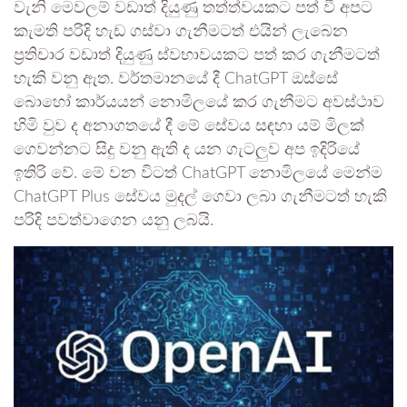
වැනි මෙවලම් වඩාත් දියුණු තත්ත්වයකට පත් වී අපට
කැමති පරිදි හැඩ ගස්වා ගැනීමටත් එයින් ලැබෙන
ප්‍රතිචාර වඩාත් දියුණු ස්වභාවයකට පත් කර ගැනීමටත්
හැකි වනු ඇත. වර්තමානයේ දී ChatGPT ඔස්සේ
බොහෝ කාර්යයන් නොමිලයේ කර ගැනීමට අවස්ථාව
හිමි වුව ද අනාගතයේ දී මේ සේවය සඳහා යම් මිලක්
ගෙවන්නට සිදු වනු ඇති ද යන ගැටලුව අප ඉදිරියේ
ඉතිරි වේ. මේ වන විටත් ChatGPT නොමිලයේ මෙන්ම
ChatGPT Plus සේවය මුදල් ගෙවා ලබා ගැනීමටත් හැකි
පරිදි පවත්වාගෙන යනු ලබයි.