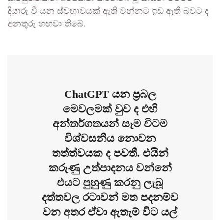
දියාරු වී යන ස්වභාවයක් ඇති වන්නට ඉඩ ඇති බවට ද
අනතුරු හඟවා තිබේ.
ChatGPT යන ප්‍රබල
මෙවලමක් වුව ද එහි
අන්තර්ගතයන් සෑම විටම
විශ්වසනීය නොවන
තත්ත්වයක ද පවතී. එයින්
කරුණු උත්පාදනය වන්නේ
එයට පුහුණු කරනු ලැබූ
දත්තවල රටාවන් මත පදනම්ව
වන අතර ඒවා ඇතැම් විට යල්