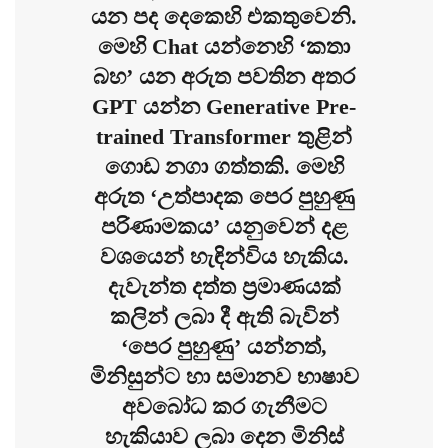
යන පද දෙකෙහි එකතුවෙනි.
මෙහි Chat යන්නෙහි ‘කතා
බහ’ යන අරුත පවතින අතර
GPT යන්න Generative Pre-
trained Transformer තුළින්
ගොඩ නගා ගත්තකි. මෙහි
අරුත ‘උත්පාදක පෙර පුහුණු
පරිණාමකය’ යනුවෙන් දළ
වශයෙන් හැඳින්විය හැකිය.
දැවැන්ත දත්ත ප්‍රමාණයක්
කලින් ලබා දී ඇති බැවින්
‘පෙර පුහුණු’ යන්නත්,
මිනිසුන්ට හා සමානව භාෂාව
අවබෝධ කර ගැනීමට
හැකියාව ලබා දෙන මිනිස්