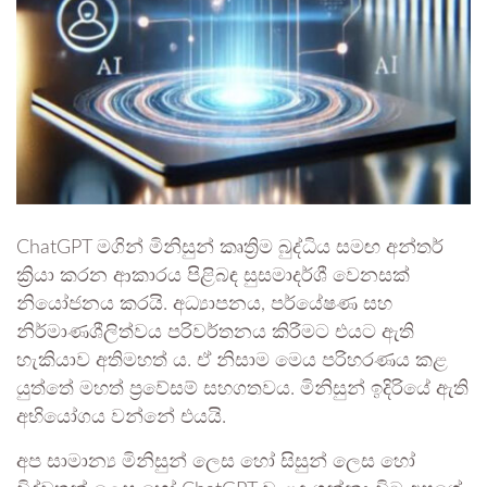
ChatGPT මගින් මිනිසුන් කෘත්‍රිම බුද්ධිය සමඟ අන්තර්
ක්‍රියා කරන ආකාරය පිළිබඳ සුසමාදර්ශී වෙනසක්
නියෝජනය කරයි. අධ්‍යාපනය, පර්යේෂණ සහ
නිර්මාණශීලිත්වය පරිවර්තනය කිරීමට එයට ඇති
හැකියාව අතිමහත් ය. ඒ නිසාම මෙය පරිහරණය කළ
යුත්තේ මහත් ප්‍රවේසම් සහගතවය. මිනිසුන් ඉදිරියේ ඇති
අභියෝගය වන්නේ එයයි.
අප සාමාන්‍ය මිනිසුන් ලෙස හෝ සිසුන් ලෙස හෝ