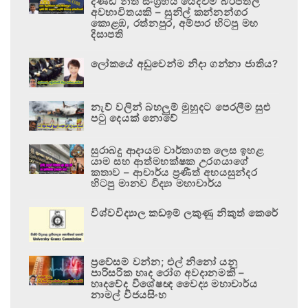
දණ්ඩ නීති සංග්‍රහය යෙදවීම බරපතල
අවභාවිතයකි – සුනිල් කන්නන්ගර
කොළඹ, රත්නපුර, අම්පාර හිටපු මහ
දිසාපති
ලෝකයේ අඩුවෙන්ම නිදා ගන්නා ජාතිය?
නැව් වලින් බහලුම් මුහුදට පෙරලීම සුළු
පටු දෙයක් නොවේ
සුරාබදු ආදායම වාර්තාගත ලෙස ඉහළ
යාම සහ ආත්මභක්ෂක උරගයාගේ
කතාව – ආචාර්ය ප්‍රණීත් අභයසුන්දර
හිටපු මානව විද්‍යා මහාචාර්ය
විශ්වවිද්‍යාල කඩඉම් ලකුණු නිකුත් කෙරේ
ප්‍රවේසම් වන්න; එල් නිනෝ යනු
පාරිසරික හෘද රෝග අවදානමකි –
හෘදවේද විශේෂඥ වෛද්‍ය මහාචාර්ය
නාමල් විජයසිංහ