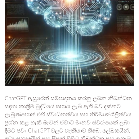
ChatGPT ඇසුරෙන් සම්පාදනය කරනු ලබන නිබන්ධන
සඳහා කෘත්‍රිම බුද්ධියේ සහාය ලැබී ඇති බව දක්නට
ලැබුණහොත් එහි ස්වාධීනත්වය සහ නිර්මාණශීලිත්වය
ප්‍රශ්න කළ හැකි බැවින් ඒවාට මානව ස්වරුපයක් ලබා
දීමට පවා ChatGPT වලට හැකියාව තිබේ. ලේඛකයින්,
අධ්‍යාපනඥයින් සහ සිසුන් විවිධ නිබන්ධන සහ ඇතැම්