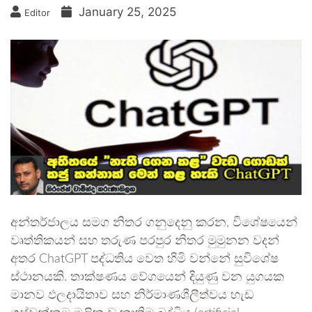
January 25, 2025
Editor
අන්තර්ජාලය සමග නිතර ගනුදෙනු කරන, විශේෂයෙන්
වෘත්තිකයන් සහ තරුණ පරපුර නිතර මුමුනන වදන්
අතර ChatGPT පද්ධතිය වෙත හිමි වන්නේ සුවිශේෂ
ස්ථානයකි. තාක්ෂණය වේගයෙන් දියුණු වන යුගයක
මානව ඵලදායිතාව සහ නිර්මාණශීලීත්වය හැඩ