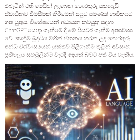
එබැවින් එහි මෙයින් ලැබෙන තොරතුරු සත්‍යදැයි
ස්වාධීනව විමසීමක් කිරීමෙන් පසුව පමණක් භාවිතයට
ගත යුතුය. විශේෂයෙන් අධ්‍යයන කටයුතු සඳහා
ChatGPT යොදා ගැනීමේ දී මේ පියවර ගැනීම අත්‍යවශ්‍ය
වේ. කෘත්‍රිම බුද්ධිය මගින් ජනනය කරන ලද තොරතුරු
අන්ධ විශ්වාසයෙන් යුක්තව පිළිගැනීම තුළින් අවසාන
ප්‍රතිඵලය සහමුලින්ම වැරදි දෙයක් බවට පත් විය හැකිය.