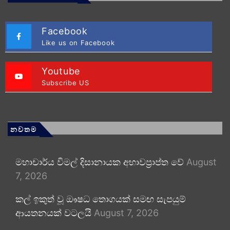
Facebook
Like us on Facebook
Youtube
Subscribe US
නවතම
මහාචාර්ය විමල් දිසානායක අභාවප්‍රාප්ත වේ
August
7, 2026
කල් ඉකුත් වූ ඖෂධ තොගයක් සමඟ සැපයුම්
ආයතනයක් වටලයි
August 7, 2026