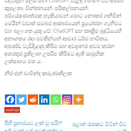
විද්වතුන් ලෙස හෝ ChatGPT වැළඳ ගන්නා විට අපගේ
කුසලතා, චින්තනයන්, පරිකල්පනයන්,
පර්යේෂණාත්මක හැකියාවන් මොට නොකර ගනිමින්
මෙයින් වඩාත් සමබර ආකාරයෙන් ප්‍රයෝජන ගැනීමට
වග බලා ගත යුතු වේ. ChatGPT සහ කෘත්‍රිම බුද්ධියෙහි
අනාගතය රඳා පවතින්නේ ආචාර ධර්ම භාවිතය,
අඛණ්ඩ වැඩිදියුණු කිරීම සහ අවදානම් අවම කරන
අතරතුර ප්‍රතිලාභ උපරිම කිරීමට ඇති සාමූහික
උත්සාහය මත ය.
නිරංජන් චාමින්ද කරුණාතිලක
පහන් ටැඹ
පිහි ප්‍රහාරයට ලක් වූ සයිෆ්
පළාත් රැසකට විටින් විට
අලි ඛාන් ගේ අලුත් තත්වය