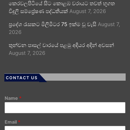
කෙරවලපිටියේ සිට කොළඹ වරායට තවත් භූගත
විදුලි සම්ප්‍රේෂණ පද්ධතියක්
August 7, 2026
ප්‍රදේශ රැසකට මිලිමීටර 75 ඉක්ම වූ වැසි
August 7,
2026
තුන්වන පාසල් වාරයේ පළමු අදියර අදින් අවසන්
August 7, 2026
CONTACT US
Name
*
Email
*