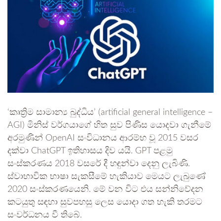
‘කෘත්‍රිම සාමාන්‍ය බුද්ධිය’ (artificial general intelligence –
AGI) මිනිස් වර්ගයාගේ හිත සුව පිණිස යොදවා ගැනීමේ
අරමුණින් OpenAI සංවිධානය ආරම්භ වූ 2015 වසර
දක්වා ChatGPT ඉතිහාසය දිව යයි. GPT පළමු
සංස්කරණය 2018 වසරේ දී හඳුන්වා දෙනු ලැබිණි.
ස්වාභාවික භාෂා සැකසීමේ හැකියාව මෙයට ලැබුණේ
2020 සංස්කරණයෙනි. මේ වන විට එය සන්නිවේදන
කටයුතු සඳහා සුවපහසු ලෙස යොදා ගත හැකි තරමට
සංවර්ධනය වී තිබේ.