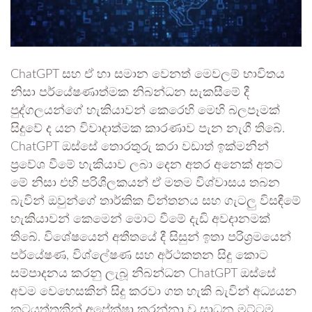
ChatGPT සහ ඒ හා සමාන වෙනත් මෙවලම් භාවිතය
නිසා පර්යේෂණාත්මක නිබන්ධන සැකසීමේ දී
පුද්ගලයන්ගේ හැකියාවන් කෙරෙහි මෙහි බලපෑමක්
සිදුවේ ද යන විවාදාත්මක කාරණාව පැන නැගී තිබේ.
ChatGPT ඔස්සේ තොරතුරු කරා වඩාත් ඉක්මනින්
ප්‍රවේශ වීමේ හැකියාව ලබා දෙන අතර අනෙක් අතට
මේ නිසා එහි පරිශීලකයන් ඒ මතම විශ්වාසය තබන
බැවින් ඔවුන්ගේ තාර්කික චින්තනය සහ ගැටලු විසඳීමේ
හැකියාවන් කෙමෙන් මොට වීමේ දැඩි අවදානමක්
තිබේ. විශේෂයෙන් අතීතයේ දී සිසුන් ඉතා පරිශ්‍රමයෙන්
පර්යේෂණ, විශ්ලේෂණ සහ අර්ථකතන සිදු කොට
සම්පාදනය කරනු ලැබූ නිබන්ධන ChatGPT ඔස්සේ
අවම වෙහෙසකින් සිදු කරවා ගත හැකි බැවින් අධ්‍යයන
කටයුත්තකින් අපේක්ෂා කරන්නා වූ සාධන මට්ටම