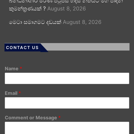
බන්ධනාගාර මරණ පිටුපස හදිසි නීතියට මග පාදන
කුමන්ත්‍රණයක් ?
August 8, 2026
මෙටා සමාගමට දඩයක්
August 8, 2026
CONTACT US
Name
*
Email
*
Comment or Message
*