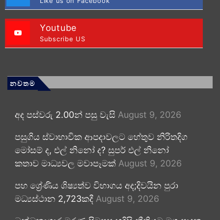
Like us on Facebook
Youtube
Subscribe US
නවතම
අද පස්වරු 2.00න් පසු වැසි
August 9, 2026
පසුගිය ස්වාභාවික ආපදාවලට හේතුව නිරිතදිග
මෝසම් ද, එල් නිනෝ ද? සුපර් එල් නිනෝ
කතාව මාධ්‍යවල මවාපෑමක්
August 9, 2026
පහ ශ්‍රේණිය ශිෂ්‍යත්ව විභාගය අද;දිවයින පුරා
මධ්‍යස්ථාන 2,723කදී
August 9, 2026