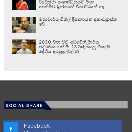
ව්‍යවස්ථා සංශෝධනයට මහා
නාහිමිවරුන්ගෙන් විරෝධයක් නෑ
මහාචාර්ය විමල් දිසානායක අභාවප්‍රාප්ත
වේ
2030 වන විට අධිවේගී මාර්ග
පද්ධතියට කි.මී. 132ක්;සියලු වියදම්
දේශීය අරමුදල්වලින්
SOCIAL SHARE
Facebook