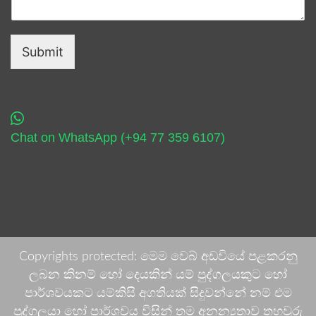
Submit
Chat on WhatsApp (+94 77 359 6107)
Copyrights protected: මෙම වෙබ් අඩවියේ පළකරනු
ලබන කිනම් හෝ දෙයකින් යම් පුද්ගලයකුට හෝ
පාර්ශවයකට යම්කිසි අගතියක් සිදුවන්නේ නම් එම
පුද්ගලයා හෝ පාර්ශවය විසින් තම අනන්‍යතාව තහවුරු