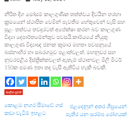
නිරිත දිග මෝසම් කාලගුණික තත්ත්වය දිවයින හරහා
ක්‍රමයෙන් ස්ථාපිත වෙමින් පැවතීම හේතුවෙන් වැසි සහ
සුළං තත්වය තවදුරටත් අපේක්ෂා කරන බව කාලගුණ
විද්‍යා දෙපාර්තමේන්තුව පවසයි.කාර්යයේ නියුතු
කාලගුණ විද්‍යාඥ ජනක කුමාර මහතා පවසනුයේ
බස්නාහිර හා සබරගමුව පළාත්වලත්, මහනුවර සහ
නුවරඑළිය දිස්ත්‍රික්කවලත් ඇතැම් ස්ථානවල මිලි මීටර්
150ක පමණ ඉතා තද වැසි ඇතිවිය හැකි බවකි.
කාලීන පුවත්
කොළඹ නගර සීමාවේ ගස්
එළදෙනුන් අතර ශීඝ්‍රයෙන්
කඩා වැටීම් ඉහළට
පැතිර යන සරම්ප රෝගයක්