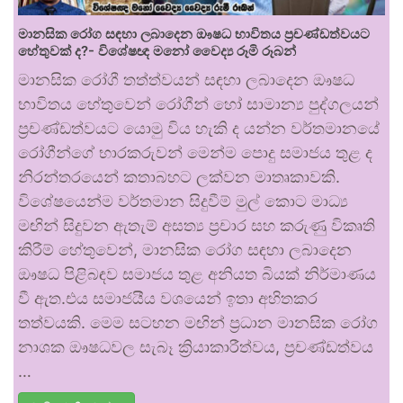
මානසික රෝග සඳහා ලබාදෙන ඖෂධ භාවිතය ප්‍රචණ්ඩත්වයට
හේතුවක් ද?- විශේෂඥ මනෝ වෛද්‍ය රූමි රූබන්
මානසික රෝගී තත්ත්වයන් සඳහා ලබාදෙන ඖෂධ
භාවිතය හේතුවෙන් රෝගීන් හෝ සාමාන්‍ය පුද්ගලයන්
ප්‍රචණ්ඩත්වයට යොමු විය හැකි ද යන්න වර්තමානයේ
රෝගීන්ගේ භාරකරුවන් මෙන්ම පොදු සමාජය තුළ ද
නිරන්තරයෙන් කතාබහට ලක්වන මාතෘකාවකි.
විශේෂයෙන්ම වර්තමාන සිදුවීම් මුල් කොට මාධ්‍ය
මඟින් සිදුවන ඇතැම් අසත්‍ය ප්‍රචාර සහ කරුණු විකෘති
කිරීම් හේතුවෙන්, මානසික රෝග සඳහා ලබාදෙන
ඖෂධ පිළිබඳව සමාජය තුළ අනියත බියක් නිර්මාණය
වී ඇත.එය සමාජයීය වශයෙන් ඉතා අහිතකර
තත්වයකි. මෙම සටහන මඟින් ප්‍රධාන මානසික රෝග
නාශක ඖෂධවල සැබෑ ක්‍රියාකාරීත්වය, ප්‍රචණ්ඩත්වය
…