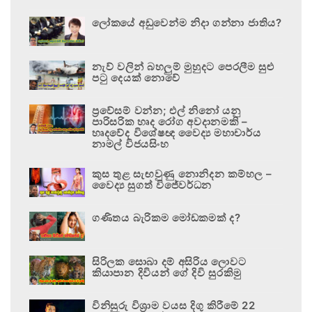
ලෝකයේ අඩුවෙන්ම නිදා ගන්නා ජාතිය?
නැව් වලින් බහලුම් මුහුදට පෙරලීම සුළු
පටු දෙයක් නොවේ
ප්‍රවේසම් වන්න; එල් නිනෝ යනු
පාරිසරික හෘද රෝග අවදානමකි –
හෘදවේද විශේෂඥ වෛද්‍ය මහාචාර්ය
නාමල් විජයසිංහ
කුස තුළ සැඟවුණු නොනිදන කම්හල –
වෛද්‍ය සුගත් විජේවර්ධන
ගණිතය බැරිකම මෝඩකමක් ද?
සිරිලක සොබා දම් අසිරිය ලොවට
කියාපාන දිවියන් ගේ දිවි සුරකිමු
විනිසුරු විශ්‍රාම වයස දිගු කිරීමේ 22