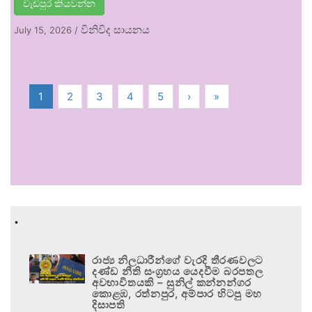
වැඩිපුර කියවන්න
විනිවිද සායනය
July 15, 2026
/
1
2
3
4
5
›
»
.
රාජ්‍ය නිලධාරීන්ගේ වැරදි තීරණවලට
දණ්ඩ නීති සංග්‍රහය යෙදවීම බරපතල
අවභාවිතයකි – සුනිල් කන්නන්ගර
කොළඹ, රත්නපුර, අම්පාර හිටපු මහ
දිසාපති