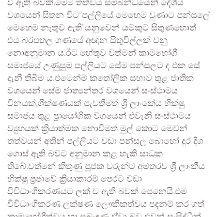
වී ඇති බවකි.මෙම තත්වය සම්බන්ධයෙන් දේශීය
වශයෙන් සිතන විට”පල්ලියේ මෙහෙම වුණාට පන්සලේ
මෙහෙම නැතුව ඇති”යනුවෙන් යමකුට සිතුණහොත්
එය බරපතල ගණයේ අඥාන සිතුවිල්ලක් වනු
නොඅනුමාන ය.ඊට හේතුව වත්මන් කාමභෝගී
සමාජයේ උණුසුම පල්ලියට සේම පන්සලට ද එක සේ
දැනී තිබීම ය.එමෙන්ම කතෝලික සභාව තුළ ජාතික
වශයෙන් සේම ජාත්‍යන්තර වශයෙන් සංස්ථාමය
විනයක්,ශික්ෂණයක් පැවතීමත් ශ්‍රී ලාංකේය භික්ෂු
සමාජය තුළ ප්‍රායෝගික වශයෙන් එවැනි සංස්ථාමය
ව්‍යුහයක් ක්‍රියාත්මක නොවීමත් මුල් කොට මෙවන්
තත්වයන් අතින් පල්ලියට වඩා පන්සල බොහෝ දුර දිග
ගොස් ඇති බවට අනුමාන කළ හැකි සාධක
තිබේ.වත්මන් කිතුණු පූජක වරුන්ට අමතරව ශ්‍රී ලාංකීය
භික්ෂු ප්‍රජාවේ ක්‍රියාකාරම් පෙරට වඩා
විවිධාංගීකරණයට ලක් ව ඇති බවක් පෙනෙයි.එම
විවිධාංගීකරණ ලක්ෂණ ලෞකිකත්වය පදනම් කර ගත්