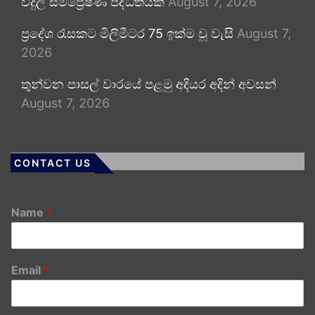
විදුලි සම්ප්‍රේෂණ පද්ධතියක්
August 7, 2026
ප්‍රදේශ රැසකට මිලිමීටර 75 ඉක්ම වූ වැසි
August 7,
2026
තුන්වන පාසල් වාරයේ පළමු අදියර අදින් අවසන්
August 7, 2026
CONTACT US
Name
*
Email
*