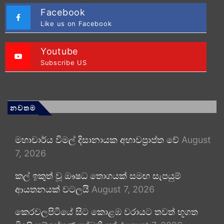
Facebook
Like us on Facebook
Youtube
Subscribe US
නවතම
මහාචාර්ය විමල් දිසානායක අභාවප්‍රාප්ත වේ
August
7, 2026
කල් ඉකුත් වූ ඖෂධ තොගයක් සමඟ සැපයුම්
ආයතනයක් වටලයි
August 7, 2026
කෙරවලපිටියේ සිට කොළඹ වරායට තවත් භූගත