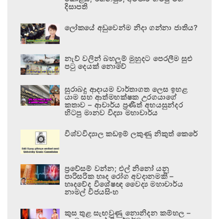
දිසාපති
ලෝකයේ අඩුවෙන්ම නිදා ගන්නා ජාතිය?
නැව් වලින් බහලුම් මුහුදට පෙරලීම සුළු
පටු දෙයක් නොවේ
සුරාබදු ආදායම වාර්තාගත ලෙස ඉහළ
යාම සහ ආත්මභක්ෂක උරගයාගේ
කතාව – ආචාර්ය ප්‍රණීත් අභයසුන්දර
හිටපු මානව විද්‍යා මහාචාර්ය
විශ්වවිද්‍යාල කඩඉම් ලකුණු නිකුත් කෙරේ
ප්‍රවේසම් වන්න; එල් නිනෝ යනු
පාරිසරික හෘද රෝග අවදානමකි –
හෘදවේද විශේෂඥ වෛද්‍ය මහාචාර්ය
නාමල් විජයසිංහ
කුස තුළ සැඟවුණු නොනිදන කම්හල –