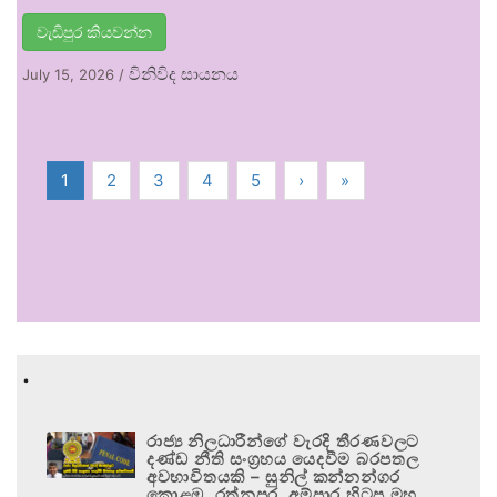
වැඩිපුර කියවන්න
විනිවිද සායනය
July 15, 2026
/
1
2
3
4
5
›
»
.
රාජ්‍ය නිලධාරීන්ගේ වැරදි තීරණවලට
දණ්ඩ නීති සංග්‍රහය යෙදවීම බරපතල
අවභාවිතයකි – සුනිල් කන්නන්ගර
කොළඹ, රත්නපුර, අම්පාර හිටපු මහ