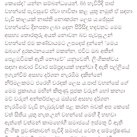
කෙසේද? යන්න සම්බන්ධයෙන්, 86 හැවිරිදි පාප්
වහන්සේ පැවසුවේ ඒවා භාවිතා කළ යුතු නමුත් ඒ සඳහා
වැඩි කාලයක් නාස්ති නොකරන ලෙස ය.ජේසුස්
වහන්සේට දිනපතා ලබා දෙන පිරිසිදු හදවතට මෙම
අසභ්‍ය තොරතුරු අයත් නොවන බව පැවසූ,උන්
වහන්සේ එම කණ්ඩායමට උපදෙස් දුන්නේ “මෙය
ඔබගේ දුරකථනයෙන් මකන්න, එවිට ඔබ අතින්
පෙළඹවීමක් ඇති නොවේ” යනුවෙනි. ලිංගිකත්වය
සඳහා ආචාර විචාර සම්ප්‍රදායක් හඳුන්වා දී ඇති පල්ලියේ
ඉගැන්වීම් අසභ්‍ය දර්ශන නැරඹීම දකින්නේ
නිර්මලකමට එරෙහි වරදක් ලෙස ය.පාප් වහන්සේ ගේ
මෙම ප්‍රකාශය මඟින් කිතුණු පූජක වරුන් හෝ කන්‍යා
මව් වරුන් අන්තර්ජාලය ඔස්සේ අසභ්‍ය දර්ශන
නැරඹීමේ වැඩි නැඹුරුවක් පළ කරන බවක් අප කෙසේ
වත් සිතිය යුතු නැත.උන් වහන්සේ මෙහි දී හඟවා
ඇත්තේ වත්මන් කාමභෝගී සමාජයේ ඉස්මතු වී ඇති
ලිංගික ප්‍රවණතාවන් පැවිදි සමාජය වෙත ද සම්ප්‍රේෂණය