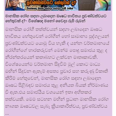
මානසික රෝග සඳහා ලබාදෙන ඖෂධ භාවිතය ප්‍රචණ්ඩත්වයට
හේතුවක් ද?- විශේෂඥ මනෝ වෛද්‍ය රූමි රූබන්
මානසික රෝගී තත්ත්වයන් සඳහා ලබාදෙන ඖෂධ
භාවිතය හේතුවෙන් රෝගීන් හෝ සාමාන්‍ය පුද්ගලයන්
ප්‍රචණ්ඩත්වයට යොමු විය හැකි ද යන්න වර්තමානයේ
රෝගීන්ගේ භාරකරුවන් මෙන්ම පොදු සමාජය තුළ ද
නිරන්තරයෙන් කතාබහට ලක්වන මාතෘකාවකි.
විශේෂයෙන්ම වර්තමාන සිදුවීම් මුල් කොට මාධ්‍ය
මඟින් සිදුවන ඇතැම් අසත්‍ය ප්‍රචාර සහ කරුණු විකෘති
කිරීම් හේතුවෙන්, මානසික රෝග සඳහා ලබාදෙන
ඖෂධ පිළිබඳව සමාජය තුළ අනියත බියක් නිර්මාණය
වී ඇත.එය සමාජයීය වශයෙන් ඉතා අහිතකර
තත්වයකි. මෙම සටහන මඟින් ප්‍රධාන මානසික රෝග
නාශක ඖෂධවල සැබෑ ක්‍රියාකාරීත්වය, ප්‍රචණ්ඩත්වය
…