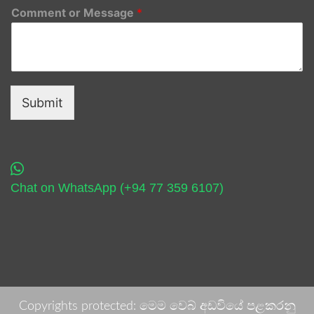
Comment or Message
*
Submit
Chat on WhatsApp (+94 77 359 6107)
Copyrights protected: මෙම වෙබ් අඩවියේ පළකරනු