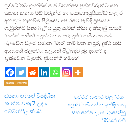
ශූද්ධෝතම ෆ්‍රැන්සිස් පාප් වහන්සේ පූජකවරුන්ට සහ
කන්‍යා කන්‍යා මව් වරුන්ට හා සොහොයුරියන්ට කළ ඒ
අනතුරු හැඟවීම පිළිබඳව අප රටේ පැවිදි ප්‍රජාව ද
ගැඹුරින්ම සිතා බැලිය යුතු ය.මක් නිසා ද කිතුණු දහමේ
“යක්ෂ” නමින් හඳුන්වන නපුරු දුෂ්ඨ පාපී අයහපත්
බලවේග වලට සමාන “මාර” නම් වන නපුරු දුෂ්ඨ පාපී
අයහපත් බලවේග බලයක් පිළිබඳව බුදු දහමේ ද
දැක්වෙන බැවිනි. දමයන්ති ගමගේ
එතෙර - මෙතෙර
ඩයනා ගමගේ විදේශික
මෙරට සංචාර වල “රහ”
කාන්තාවකැයි උදය
ලොවට කියන්න ඉන්දියානු
ගම්මන්පිල කියයි
සහ නේපාල මාධ්‍යවේදීහු
පිරිසක් එති