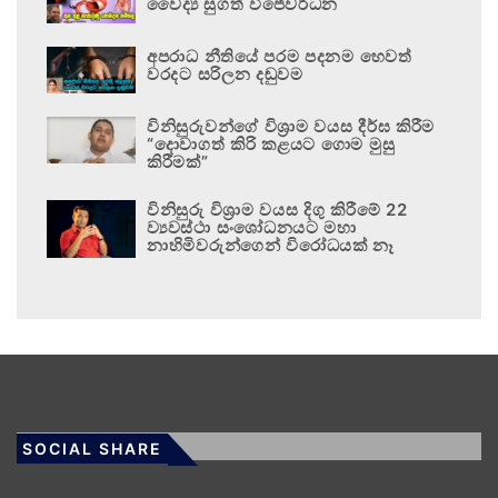
වෛද්‍ය සුගත් විජේවර්ධන
අපරාධ නීතියේ පරම පදනම හෙවත්
වරදට සරිලන දඬුවම
විනිසුරුවන්ගේ විශ්‍රාම වයස දීර්ඝ කිරීම
“දොවාගත් කිරි කළයට ගොම මුසු
කිරීමක්”
විනිසුරු විශ්‍රාම වයස දිගු කිරීමේ 22
ව්‍යවස්ථා සංශෝධනයට මහා
නාහිමිවරුන්ගෙන් විරෝධයක් නෑ
SOCIAL SHARE