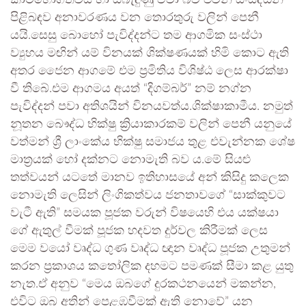
කාමභෝගීත්වය හා සබැඳුණු ඒවා බව එවන් සංසිද්ධීන්
පිළිබඳව අනාවරණය වන තොරතුරු වලින් පෙනී
යයි.සෙසු බොහෝ පැවිද්දන්ට තම ආගමික සංස්ථා
ව්‍යුහය මඟින් යම් විනයක් ශික්ෂණයක් හිමි කොට ඇති
අතර ජෛන ආගමේ එම ප්‍රමිතිය විශිෂ්ඨ ලෙස ආරක්ෂා
වී තිබේ.එම ආගමය අයත් “දිගම්බර්” නම් නග්න
පැවිද්දන් පවා අතිශයින් විනයවත්ය.ශික්ෂාකාමීය. නමුත්
නූතන බෞද්ධ භික්ෂු ක්‍රියාකාරකම් වලින් පෙනී යනුයේ
වත්මන් ශ්‍රී ලාංකේය භික්ෂු සමාජය තුළ එවැන්නක ශේෂ
මාත්‍රයක් හෝ දක්නට නොමැති බව ය.මේ සියළු
තත්වයන් යටතේ මානව ඉතිහාසයේ අන් කිසිදු කලෙක
නොමැති ලෙසින් ලිංගිකත්වය ජනතාවගේ “සාක්කුවට
වැටී ඇති” සමයක පූජක වරුන් විෂයෙහි එය යක්ෂයා
ගේ ඇතුල් වීමක් පූජක හදවත දුර්වල කිරීමක් ලෙස
මෙම වයෝ වෘද්ධ ගුණ වෘද්ධ ඥාන වෘද්ධ පූජක උතුමන්
කරන ප්‍රකාශය කතෝලික දහමට පමණක් සීමා කළ යුතු
නැත.ඒ අනුව “මෙය ඔබගේ දුරකථනයෙන් මකන්න,
එවිට ඔබ අතින් පෙළඹවීමක් ඇති නොවේ” යන