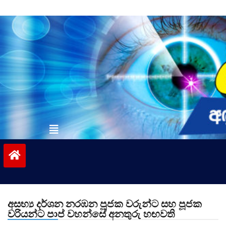
Skip
to
content
vinivida.lk
අසභ්‍ය දර්ශන නරඹන පූජක වරුන්ට සහ පූජක
වරියන්ට පාප් වහන්සේ අනතුරු හඟවති