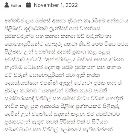
November 1, 2022
Editor
අන්තර්ජාලය ඔස්සේ අසභ්‍ය දර්ශන නැරඹීමේ අන්තරාය
පිළිබඳව ශූද්ධෝතම ෆ්‍රැන්සිස් පාප් වහන්සේ
පූජකවරුන්ට සහ කන්‍යා කන්‍යා මව් වරුන්ට හා
සොහොයුරියන්ට අනතුරු අඟවා තිබේ.මෙම විෂය පථය
පිළිබඳව උන් වහන්සේ අදහස් ප්‍රකාශ කළ පළමු
අවස්ථාව ද එයයි. “අන්තර්ජාලය ඔස්සේ අසභ්‍ය දර්ශන
නැරඹීම බෝහෝ දෙනකු සේම පූජකයන් සහ කන්‍යා
මව් වරුන් සොහොයුරියන් පවා ඇති නරක
දෙයක්.යක්ෂයා එතනින් ඇතුල් වෙනවා පූජක හදවත්
දුර්වල කරනවා” යනුවෙන් වතිකානුවේ පැවති
සැසිවාරයකදී ඩිජිටල් සහ සමාජ මාධ්‍ය වඩාත් හොඳින්
භාවිත කළ යුතු ආකාරය පිළිබඳ ප්‍රශ්නයකට පිළිතුරු
දෙමින් උන් වහන්සේ සඳහන් කළහ. එම අවස්ථාවට
පූජකවරුන් ඇතුළු තවත් පිරිසක් එක් ව සිටියහ
සමාජ මාධ්‍ය සහ ඩිජිටල් ලෝකයේ සැරිසරන්නේ