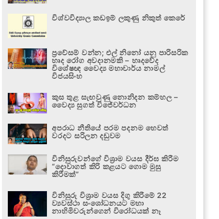
විශ්වවිද්‍යාල කඩඉම් ලකුණු නිකුත් කෙරේ
ප්‍රවේසම් වන්න; එල් නිනෝ යනු පාරිසරික
හෘද රෝග අවදානමකි – හෘදවේද
විශේෂඥ වෛද්‍ය මහාචාර්ය නාමල්
විජයසිංහ
කුස තුළ සැඟවුණු නොනිදන කම්හල –
වෛද්‍ය සුගත් විජේවර්ධන
අපරාධ නීතියේ පරම පදනම හෙවත්
වරදට සරිලන දඬුවම
විනිසුරුවන්ගේ විශ්‍රාම වයස දීර්ඝ කිරීම
“දොවාගත් කිරි කළයට ගොම මුසු
කිරීමක්”
විනිසුරු විශ්‍රාම වයස දිගු කිරීමේ 22
ව්‍යවස්ථා සංශෝධනයට මහා
නාහිමිවරුන්ගෙන් විරෝධයක් නෑ