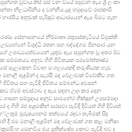
්ගත වූවාය.තිස් පස් වන වියේ පසුවන ඇය ශ්‍රී ලංකා
 කාන්තා නිලධාරිනිය ද වන්නීය.යුද හමුදාවේ රාජකාරි
හාරසිය අනූවක් පැරිෂුට් ආධාරයෙන් ඇය බිමට පැන
රණ්‍ය සේනාසනයේ නිර්මාතෘ රතුපස්කැටියේ විමුක්ති
උඩහේනේ විශුද්ධි රතන සහ බද්දේගම ජිනසාර යන
්ගේ උපාධ්‍යයත්වයෙන් යුතුව ඇය සසුන්ගත වූ අතර ඊට
ෝක සම්මතයට අනුව ගිහි ජීවිතයක පරමෝත්තෘෂ්ඨ
 සේ සැලකෙන විවාහ මංගල්‍යයකදී තරුණියක හැඩ
මනාලි ඇඳුමින් ද සැරසී මඳ වේලාවක් විවේකීව ගත
 ජීවිතය සහ පැවිදි ජීවිතය සම්බන්ධ අවසන්
ට ඒමේ අවස්ථාව ද ඇය සඳහා උදා කර දෙන
ධ ශාසන සම්ප්‍රදාය අනුව සාමනේර භික්ෂූන් උපසම්පදා
ර ද ගිහි රජ ඇඳුමකින් සරසවා පැවිදි දිවියත් ගිහි දිවියත්
”(උතුම් පුරුෂ‍යා)නම් තත්වයේ රඳවා තැබීමක් සිදු
ි දී එම මනාලි ඇඳුමින් මඳ වේලාවක් ගත කළ මනීෂා
වික්‍රමසිංහ මෙනවිය එය ප්‍රතික්ෂේප කොට පැවිදි බව ද