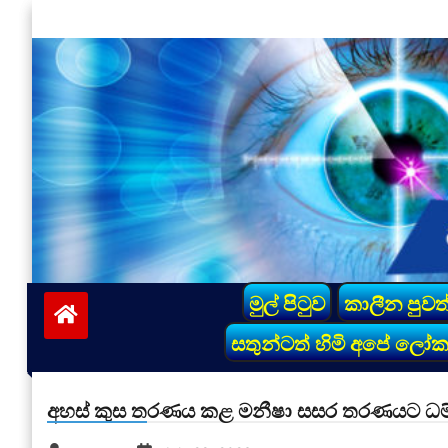
Skip
to
content
vinivida.lk
මුල් පිටුව
කාලීන පුවත
සතුන්ටත් හිමි අපේ ලෝ
අහස් කුස තරණය කළ මනීෂා සසර තරණයට ධම්ම