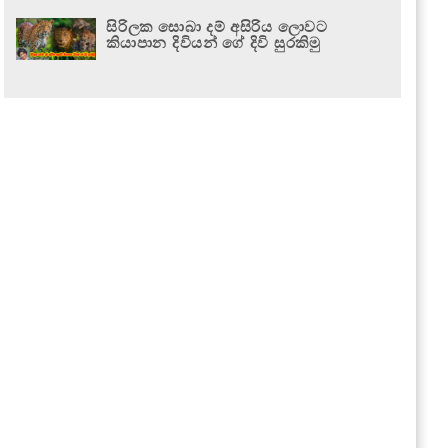
සිරිලක සොබා දම් අසිරිය ලොවට
කියාපාන දිවියන් ගේ දිවි සුරකිමු