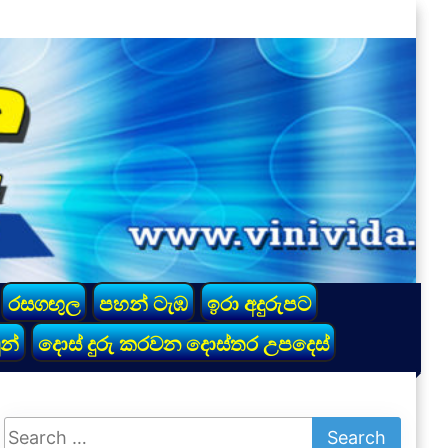
රසගඟුල
පහන් ටැඹ
ඉරා අදුරුපට
න්
දොස් දුරු කරවන දොස්තර උපදෙස්