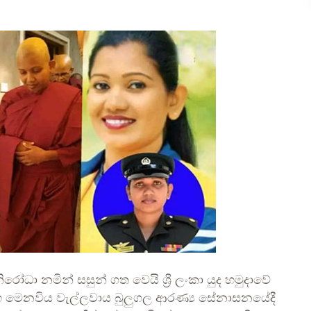
 නමින් සසුන් ගත වෙයි ශ්‍රී ලංකා යුද හමුදාවේ
රමසිංහ මෙනවිය වැල්ලවාය බුලුගල ආරණ්‍ය සේනාසනයේදී