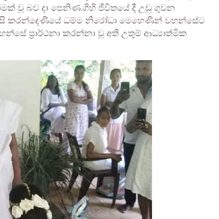
ක් වූ බව දා පෙනිණ.ගිහි ජීවිතයේ දී උඩු ගුවන
ට පිවිසි කරන්දෙණියේ ධම්ම නිරෝධා මෙහෙණින් වහන්සේට
න්සේ ප්‍රාර්ථනා කරන්නා වූ අති උතුම් ආධ්‍යාත්මික