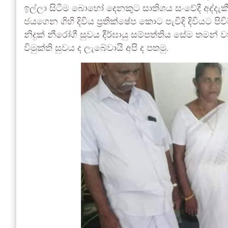
ඉල්ලා සිටීම බොහෝ දෙනකුට සාතිශය සංවේදී අද්දැකීම
ජයගෙන ගිහි දිවිය ප්‍රතික්ෂේප කොට පැවිදි දිවිය
නිදුක් නීරෝගී සුවය දීර්ඝායු සම්පත්තිය සේම තමන් වහ
විමුක්ති සුවය ද ලැබේවායි අපි ද පතමු.