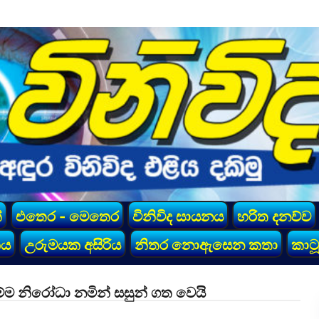
්
එතෙර - මෙතෙර
විනිවිද සායනය
හරිත දනව්ව
කය
උරුමයක අසිරිය
නිතර නොඇසෙන කතා
කාටූ
 නිරෝධා නමින් සසුන් ගත වෙයි