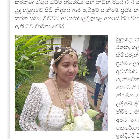
කරන්දෙණියේ ධම්ම නිරෝධා යන නමින් ඊයේ (27) සසුන
යුද හමුදාවේ සිටි නිදහස් ආර පැරිෂුට් පැනීමේ ප්‍රථම
කරන සමයේ විවිධ අවස්ථාවලදී ඉහළ අහසේ සිට වාර 
ඇති බව වාර්තා වෙයි.
බුලුගල ආ
රතන, ගල
හිමිවරුන
ප්‍රථම ල
අවස්ථාව
ගැන්වෙන 
කොට ගිහි
නිගමනයක
ලදී.බෞද්
කිරීමට පෙ
අතර “නාග
කෙරේ.මෙහ
ඉන්දීවරී 