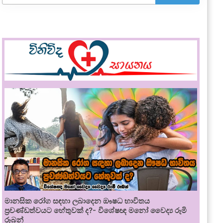
මානසික රෝග සඳහා ලබාදෙන ඖෂධ භාවිතය
ප්‍රචණ්ඩත්වයට හේතුවක් ද?- විශේෂඥ මනෝ වෛද්‍ය රූමි
රූබන්