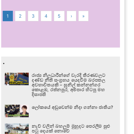
1
2
3
4
5
›
»
.
රාජ්‍ය නිලධාරීන්ගේ වැරදි තීරණවලට
දණ්ඩ නීති සංග්‍රහය යෙදවීම බරපතල
අවභාවිතයකි – සුනිල් කන්නන්ගර
කොළඹ, රත්නපුර, අම්පාර හිටපු මහ
දිසාපති
ලෝකයේ අඩුවෙන්ම නිදා ගන්නා ජාතිය?
නැව් වලින් බහලුම් මුහුදට පෙරලීම සුළු
පටු දෙයක් නොවේ