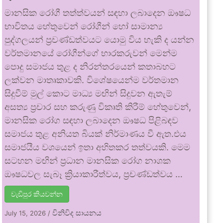
මානසික රෝගී තත්ත්වයන් සඳහා ලබාදෙන ඖෂධ
භාවිතය හේතුවෙන් රෝගීන් හෝ සාමාන්‍ය
පුද්ගලයන් ප්‍රචණ්ඩත්වයට යොමු විය හැකි ද යන්න
වර්තමානයේ රෝගීන්ගේ භාරකරුවන් මෙන්ම
පොදු සමාජය තුළ ද නිරන්තරයෙන් කතාබහට
ලක්වන මාතෘකාවකි. විශේෂයෙන්ම වර්තමාන
සිදුවීම් මුල් කොට මාධ්‍ය මඟින් සිදුවන ඇතැම්
අසත්‍ය ප්‍රචාර සහ කරුණු විකෘති කිරීම් හේතුවෙන්,
මානසික රෝග සඳහා ලබාදෙන ඖෂධ පිළිබඳව
සමාජය තුළ අනියත බියක් නිර්මාණය වී ඇත.එය
සමාජයීය වශයෙන් ඉතා අහිතකර තත්වයකි. මෙම
සටහන මඟින් ප්‍රධාන මානසික රෝග නාශක
ඖෂධවල සැබෑ ක්‍රියාකාරීත්වය, ප්‍රචණ්ඩත්වය …
වැඩිපුර කියවන්න
විනිවිද සායනය
July 15, 2026
/