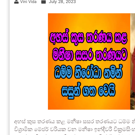
July 28, 2023
Vini Vida
අහස් කුස තරණය කළ මනීෂා සසර තරණයට ධම්ම නිරෝධා
විශ්‍රාමික මේජර් වරියක වන මනීෂා ඉන්දීවරී වික්‍