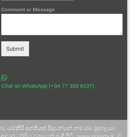
Comment or Message
*
Submit
Chat on WhatsApp (+94 77 359 6107)
 යම්කිසි අගතියක් සිදුවන්නේ නම් එම පුද්ගලයා
ාර ධර්මීය වශයෙන් බැඳී සිටී. 'www.vinivida.lk' ©