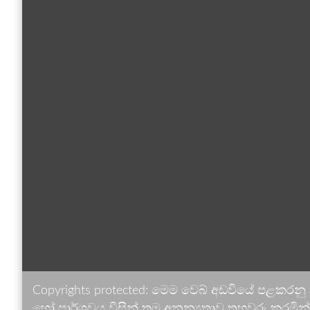
Copyrights protected: මෙම වෙබ් අඩවියේ පළකරනු
හෝ පාර්ශවය විසින් තම අනන්‍යතාව තහවුරු කරමින් ඉ