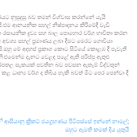
යට නුසුදුසු බව තමන් විශ්වාස කරන්නේ යැයි
යි.එම ආනයනික සහල් නිෂ්පාදනය කිරීමේදී වැඩි
සායනික ද්‍රව්‍ය සහ බාල පොහොර වර්ග භාවිතා කරන
වශ්‍ය සහල් ප්‍රමාණය ලබා දීමට මෙරට ගොවියා
යි.ඔහු මේ අදහස් ප්‍රකාශ කොට සිටියේ කොළඹ දී පැවැති
ි.එමෙන්ම දැනට වෙළඳ පළේ ඇති පරිප්පු ඇතුළු
 බරපතල සැකයක් පවතින බව පවසන ඇතැම් විද්වතුන්
ළ ධාන්‍ය වර්ග ද තිබිය හැකි බවත් මීට පෙර පෙන්වා දී
ේ
ආසියානු ක්‍රිකට් ජයග්‍රහණය පිටිපස්සේ ඉන්නේ නාමල්;
ඔහුට ඇමති කමක් දිය යුතුයි