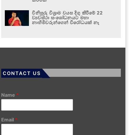
විනිසුරු විශ්‍රාම වයස දිගු කිරීමේ 22
ව්‍යවස්ථා සංශෝධනයට මහා
නාහිමිවරුන්ගෙන් විරෝධයක් නෑ
CONTACT US
Name
*
Email
*