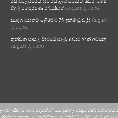
කෙරවලපිටියේ සිට කොළඹ වරායට තවත් භූගත
විදුලි සම්ප්‍රේෂණ පද්ධතියක්
August 7, 2026
ප්‍රදේශ රැසකට මිලිමීටර 75 ඉක්ම වූ වැසි
August
7, 2026
තුන්වන පාසල් වාරයේ පළමු අදියර අදින් අවසන්
August 7, 2026
 ලබන කිනම් හෝ දෙයකින් යම් පුද්ගලයකුට හෝ පාර්ශවයකට
දිරිපත් කරනු ලබන පිළිතුරු පළකිරීමට මෙම වෙබ් අඩවිය ආච