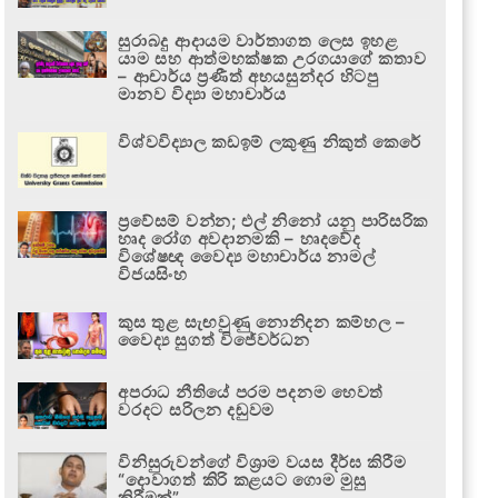
සුරාබදු ආදායම වාර්තාගත ලෙස ඉහළ
යාම සහ ආත්මභක්ෂක උරගයාගේ කතාව
– ආචාර්ය ප්‍රණීත් අභයසුන්දර හිටපු
මානව විද්‍යා මහාචාර්ය
විශ්වවිද්‍යාල කඩඉම් ලකුණු නිකුත් කෙරේ
ප්‍රවේසම් වන්න; එල් නිනෝ යනු පාරිසරික
හෘද රෝග අවදානමකි – හෘදවේද
විශේෂඥ වෛද්‍ය මහාචාර්ය නාමල්
විජයසිංහ
කුස තුළ සැඟවුණු නොනිදන කම්හල –
වෛද්‍ය සුගත් විජේවර්ධන
අපරාධ නීතියේ පරම පදනම හෙවත්
වරදට සරිලන දඬුවම
විනිසුරුවන්ගේ විශ්‍රාම වයස දීර්ඝ කිරීම
“දොවාගත් කිරි කළයට ගොම මුසු
කිරීමක්”