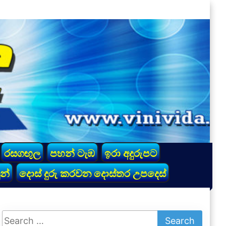
රසගඟුල
පහන් ටැඹ
ඉරා අදුරුපට
න්
දොස් දුරු කරවන දොස්තර උපදෙස්