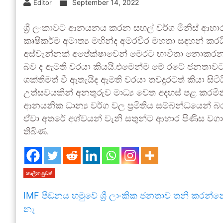
September 14, 2022
Editor
ශ්‍රී ලංකාවට ආනයනය කරන සහල් වර්ග මිනිස් ආහාර
කෘෂිකර්ම අමාත්‍ය මහින්ද අමරවීර මහතා සඳහන් කර
අස්වැන්නක් අපේක්ෂාවෙන් මෙරට භාවිතා නොකරන ර
බව ද ඇමති වරයා කියයි.එමෙන්ම මේ රටේ ජනතාවට අ
ශක්තිමත් වී ඇතැයිද ඇමති වරයා තවදුරටත් කියා සිටි
උත්සවයකින් අනතුරුව මාධ්‍ය වෙත අදහස් පළ කරමින
ආනයනික ධාන්‍ය වර්ග වල ප්‍රමිතිය සම්බන්ධයෙන්
ඒවා අතරේ අශ්වයන් වැනි සතුන්ට ආහාර පිණිස වගා ක
තිබිණ.
කාලීන පුවත්
IMF පීඩනය හමුවේ ශ්‍රී ලාංකික ජනතාව තනි කරන්න
නෑ