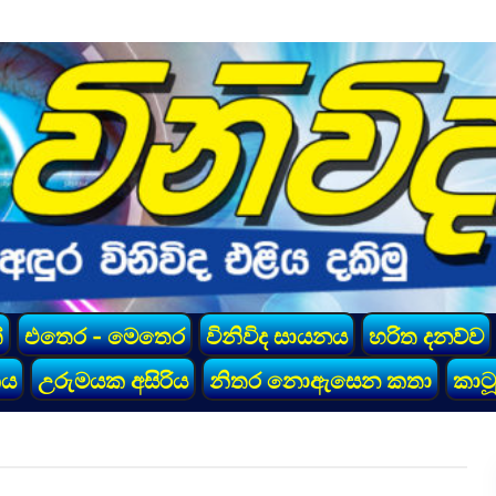
්
එතෙර - මෙතෙර
විනිවිද සායනය
හරිත දනව්ව
කය
උරුමයක අසිරිය
නිතර නොඇසෙන කතා
කාටූ