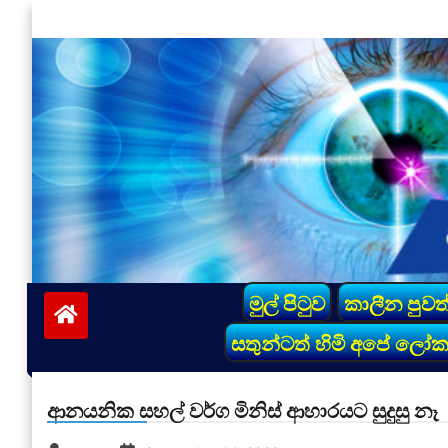
Skip
to
content
vinivida.lk
මුල් පිටුව
කාලීන පුවත
සතුන්ටත් හිමි අපේ ලෝ
ආනයනික සහල් වර්ග මිනිස් ආහාරයට සුදුසු නෑ