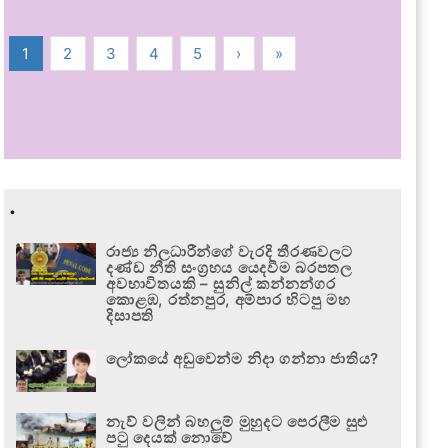
1
2
3
4
5
›
»
.
රාජ්‍ය නිලධාරීන්ගේ වැරදි තීරණවලට
දණ්ඩ නීති සංග්‍රහය යෙදවීම බරපතල
අවභාවිතයකි – සුනිල් කන්නන්ගර
කොළඹ, රත්නපුර, අම්පාර හිටපු මහ
දිසාපති
ලෝකයේ අඩුවෙන්ම නිදා ගන්නා ජාතිය?
නැව් වලින් බහලුම් මුහුදට පෙරලීම සුළු
පටු දෙයක් නොවේ