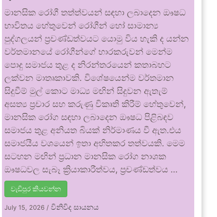
මානසික රෝගී තත්ත්වයන් සඳහා ලබාදෙන ඖෂධ
භාවිතය හේතුවෙන් රෝගීන් හෝ සාමාන්‍ය
පුද්ගලයන් ප්‍රචණ්ඩත්වයට යොමු විය හැකි ද යන්න
වර්තමානයේ රෝගීන්ගේ භාරකරුවන් මෙන්ම
පොදු සමාජය තුළ ද නිරන්තරයෙන් කතාබහට
ලක්වන මාතෘකාවකි. විශේෂයෙන්ම වර්තමාන
සිදුවීම් මුල් කොට මාධ්‍ය මඟින් සිදුවන ඇතැම්
අසත්‍ය ප්‍රචාර සහ කරුණු විකෘති කිරීම් හේතුවෙන්,
මානසික රෝග සඳහා ලබාදෙන ඖෂධ පිළිබඳව
සමාජය තුළ අනියත බියක් නිර්මාණය වී ඇත.එය
සමාජයීය වශයෙන් ඉතා අහිතකර තත්වයකි. මෙම
සටහන මඟින් ප්‍රධාන මානසික රෝග නාශක
ඖෂධවල සැබෑ ක්‍රියාකාරීත්වය, ප්‍රචණ්ඩත්වය …
වැඩිපුර කියවන්න
විනිවිද සායනය
July 15, 2026
/