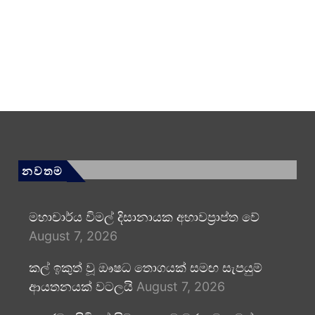
නවතම
මහාචාර්ය විමල් දිසානායක අභාවප්‍රාප්ත වේ
August 7, 2026
කල් ඉකුත් වූ ඖෂධ තොගයක් සමඟ සැපයුම්
ආයතනයක් වටලයි
August 7, 2026