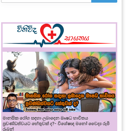
මානසික රෝග සඳහා ලබාදෙන ඖෂධ භාවිතය
ප්‍රචණ්ඩත්වයට හේතුවක් ද?- විශේෂඥ මනෝ වෛද්‍ය රූමි
රූබන්