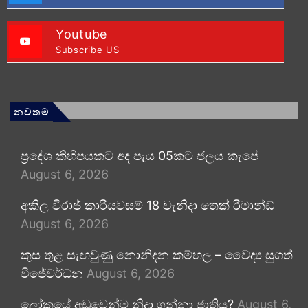
Youtube
Subscribe US
නවතම
ප්‍රදේශ කිහිපයකට අද පැය 05කට ජලය කැපේ
August 6, 2026
අකිල විරාජ් කාරියවසම් 18 වැනිදා තෙක් රිමාන්ඩ්
August 6, 2026
කුස තුළ සැඟවුණු නොනිදන කම්හල – වෛද්‍ය සුගත්
විජේවර්ධන
August 6, 2026
ලෝකයේ අඩුවෙන්ම නිදා ගන්නා ජාතිය?
August 6,