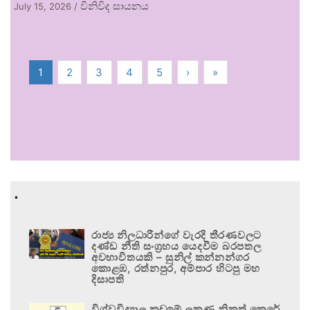
විනිවිද සායනය
July 15, 2026
/
1
2
3
4
5
›
»
.
රාජ්‍ය නිලධාරීන්ගේ වැරදි තීරණවලට
දණ්ඩ නීති සංග්‍රහය යෙදවීම බරපතල
අවභාවිතයකි – සුනිල් කන්නන්ගර
කොළඹ, රත්නපුර, අම්පාර හිටපු මහ
දිසාපති
විශ්වවිද්‍යාල කඩඉම් ලකුණු නිකුත් කෙරේ