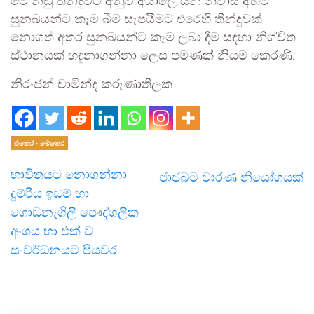
මේ නඩු තීන්දුවට අනුව අයාලේ යන නිවාස අහිමි
සුනඛයන්ට කෑම බීම සැපයීමට එරෙහි තීන්දුවක්
නොගත් අතර සුනඛයන්ට කෑම ලබා දීම සඳහා නිශ්චිත
ස්ථානයක් හඳුනාගන්නා ලෙස පමණක් නිියම කෙරණි.
නිරංජන් චාමින්ද කරුණාතිලක
එතෙර - මෙතෙර
භාවිතයට නොගන්නා
ජාජබට වාරණ නියෝගයක්
දුම්රිය ඉඩම් හා
ගොඩනැගිලි පෞද්ගලික
අංශය හා එක් ව
සංවර්ධනයට පියවර