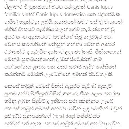
ශිලාචාර වී සුනඛයන් බවට පත් වූවන් Canis lupus
familiaris හෝ Canis lupus domestica යන විද්‍යාත්මක
නමින් හඳුන්වනු ලබයි. සුනඛයන් බවට පත් වූ වෘකයන්
මිනිස් වාසයට පැමිණියේ උන්ගේම කැමැත්තෙන් වූ
අතර මාංශ අනුභවයට ඔවුන්ගේ තිබූ නැඹුරුව පවා
වෙනස් කරගනිමින් මිනිසුන් ගන්නා වෙනත් ආහාර
රටාවන්ට ද හුරුවීම දක්නට ලැබෙන්නකි. මිනිසාගෙන්
මෙන්ම සුනඛයන්ගෙන් ද ‘ඔක්සිටොසින්’ නම්
හෝමෝනය ශ්‍රාවය වන අතර සමාජ බැඳීම් ශක්තිමත්
කරන්නට මෙයින් ලැබෙන්නේ ඉමහත් පිටිවහලකි.
කෙසේ නමුත් මෙසේ මිනිස් ඇසුරට පැමිණි ඇතැම්
සුනඛයන්ව මිනිසුන් විසින් ආකාරුණික ලෙස නෙරපා
හරිනු ලබන සිදුවීම් ද ඉතිහාස පුරා දකින්නට ලැබේ.
කෙසේ නමුත් මෙසේ නෙරපා හරින ලද පමණින් ඔවුන්
ප්‍රචණ්ඩ සුනඛයන්ගේ (feral dog) තත්ත්වයට
පත්වන්නේ නැත. කෙසේ නමුත් මෙසේ නෙරපා හරින