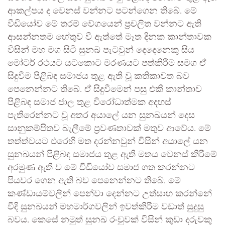
ආකල්පය ද වෙනස් වන්නට පටන්ගෙන තිබේ. මේ
වීඩියෝව මේ තරම් වේගයෙන් ප්‍රචලිත වන්නට ඇති
ආසන්නතම හේතුව වී ඇත්තේ මෑත දිනක කාන්තාවක
විසින් මහ මග සිටි සුනඛ පැටවුන් දෙදෙනෙකු සිය
මෝටර් රථයට යටකොට මරණයට පත්කිරීම සමග ඒ
සිදුවීම පිළිබඳ සමාජය තුළ ඇති වූ කතිකාවත බව
පෙනෙන්නට තිබේ. ඒ සිදුවීමෙන් පසු එකී කාන්තාව
පිළිබඳ සමාජ ජාල තුළ විරෝධාත්මක අදහස්
පැතිරෙන්නට වූ අතර අයාලේ යන සුනඛයන් දෙස
සානුකම්පිතව බැලීමේ ප්‍රවණතාවක් මතුව ආවේය. මේ
තත්ත්වයට එරෙහි මත දරන්නවුන් විසින් අයාලේ යන
සුනඛයන් පිළිබඳ සමාජය තුළ ඇති මතය වෙනස් කිරීමේ
අරමුණ ඇති ව මේ වීඩියෝව සමාජ ගත කරන්නට
පියවර ගෙන ඇති බව පෙනෙන්නට තිබේ. මේ
කණ්ඩායම්වලින් පෙන්වා දෙන්නට උත්සාහ කරන්නේ
වීදි සුනඛයන් මහමාර්ගවලින් ඉවත්කිරීම වඩාත් සුදුසු
බවය. කෙසේ නමුත් සුනඛ රංචුවක් විසින් කුඩා දරුවකු