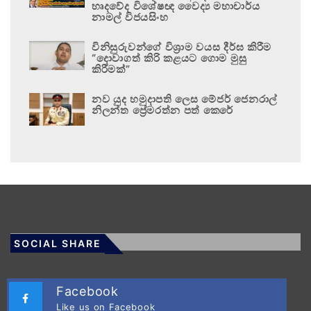
හෘදවේද විශේෂඥ වෛද්‍ය මහාචාර්ය
නාමල් විජයසිංහ
විනිසුරුවන්ගේ විශ්‍රාම වයස දීර්ඝ කිරීම
“දොවාගත් කිරි කළයට ගොම මුසු
කිරීමක්”
නව යුද හමුදාපති ලෙස මේජර් ජෙනරාල්
නිලන්ත ප්‍රේමරත්න පත් කෙරේ
SOCIAL SHARE
Facebook
Like us on Facebook