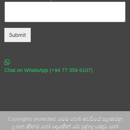
Submit
Chat on WhatsApp (+94 77 359 6107)
Copyrights protected: මෙම වෙබ් අඩවියේ පළකරනු
ලබන කිනම් හෝ දෙයකින් යම් පුද්ගලයකුට හෝ