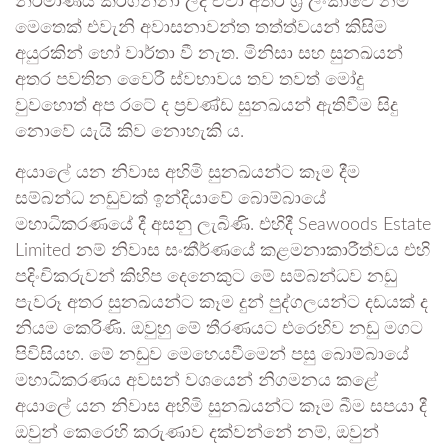
නිර්මාණය කරගන්නා ලද ඒවා අතර ශ්‍රී ලංකාවේ නම්
මෙතෙක් එවැනි අවාසනාවන්ත තත්ත්වයන් කිසිම
අයුරකින් හෝ වාර්තා වී නැත. මිනිසා සහ සුනඛයන්
අතර පවතින වෛරී ස්වභාවය තව තවත් මෝදු
වුවහොත් අප රටේ ද ප්‍රචණ්ඩ සුනඛයන් ඇතිවීම සිදු
නොවේ යැයි කිව නොහැකි ය.
අයාලේ යන නිවාස අහිමි සුනඛයන්ට කෑම දීම
සම්බන්ධ නඩුවක් ඉන්දියාවේ බොම්බායේ
මහාධිකරණයේ දී අසනු ලැබිණි. එහිදී Seawoods Estate
Limited නම් නිවාස සංකීර්ණයේ කළමනාකාරීත්වය එහි
පදිංචිකරුවන් කිහිප දෙනෙකුට මේ සම්බන්ධව නඩු
පැවරූ අතර සුනඛයන්ට කෑම දුන් පුද්ගලයන්ට දඩයක් ද
නියම කෙරිණි. ඔවුහු මේ තීරණයට එරෙහිව නඩු මගට
පිවිසියහ. මේ නඩුව මෙහෙයවීමෙන් පසු බොම්බායේ
මහාධිකරණය අවසන් වශයෙන් නිගමනය කළේ
අයාලේ යන නිවාස අහිමි සුනඛයන්ට කෑම බීම සපයා දී
ඔවුන් කෙරෙහි කරුණාව දක්වන්නේ නම්, ඔවුන්