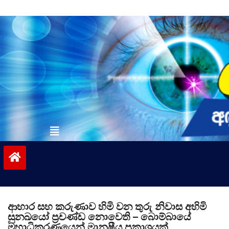
Skip
to
content
vinivida.lk
ආහාර සහ කරුණාව හිමි වන තුරු නිවාස අහිමි
සුනඛයෝ ප්‍රචණ්ඩ නොවෙති – බොම්බායේ
මහාධිකරණයෙන් මානුෂීය ප්‍රකාශයක්