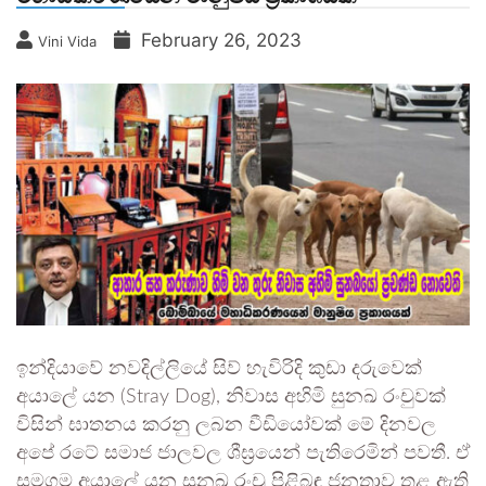
February 26, 2023
Vini Vida
ඉන්දියාවේ නවදිල්ලියේ සිව් හැවිරිදි කුඩා දරුවෙක්
අයාලේ යන (Stray Dog), නිවාස අහිමි සුනඛ රංචුවක්
විසින් ඝාතනය කරනු ලබන වීඩියෝවක් මේ දිනවල
අපේ රටේ සමාජ ජාලවල ශීඝ්‍රයෙන් පැතිරෙමින් පවතී. ඒ
සමගම අයාලේ යන සුනඛ රංචු පිළිබඳ ජනතාව තුළ ඇති