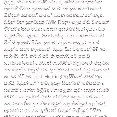
ලද සුනඛයන්ගේ පරම්පරා දෙකකින් හෝ තුනකින්
පසුව බිහිවන සුනඛයන් සාමාන්‍ය සුනඛයන් මෙන්
මිනිසුන් කෙරෙහි සංවේදී බවක් පෙන්වන්නේ නැත.
ඔවුන් වන සුනඛයන් (Wild Dogs) ලෙස රංචු වශයෙන්
ජීවත්වන්නට පටන් ගන්නා අතර මිනිසුන් දකින විට
ඔවුන් සිය වලිගය වනන්නේ ද නැත. සාමාන්‍යයෙන්
මිනිස් ඇසුරේ සිටින සුනඛ රංචුවක් අසලට ගොස්
ඔවුන්ට කතා කළහොත්, ඔවුහු සිය රංචුවෙන් මිදී අප
කරා දිව එයි. නමුත් යට කී තත්ත්වයට පත් වූ
සුනඛයන්ගෙන් මෙවැනි හැසිරීමක් බලාපාරොත්තු විය
නොහැකිය. ඔවුන් වන සුනඛයන් මෙන් රංචු වශයෙන්
දඩයම් කිරීමේ (Pack Hunting) හැසිරීමක් පෙන්නුම්
කරයි. ඔවුන් එහි දී තමා අසල සිටින්නේ මිනිසෙක් ද
සතෙක් ද යන්න පිළිබඳ නොසළකා කුඩා සතුන් දඩයම්
කිරීමට පෙළඹෙයි. මිනිසුන් විසින් කාලයක් තිස්සේ
නෙරපා හරින ලද නිසා ඔවුන් තුළ මිනිසුන් හැඟීමක්
ඇත්තේ නැත. මෙවැනි තත්ත්වයන් මිනිසුන් විසින්