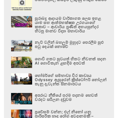
සුරාබදු ආදායම වාර්තාගත ලෙස ඉහළ
යාම සහ ආත්මභක්ෂක උරගයාගේ
කතාව – ආචාර්ය ප්‍රණීත් අභයසුන්දර
හිටපු මානව විද්‍යා මහාචාර්ය
නැව් වලින් බහලුම් මුහුදට පෙරලීම සුළු
පටු දෙයක් නොවේ
ගොවි ගතට සුවයත් හිතට නිවනත් සදන
AI ගොවිතැන ළඟදීම අපටත්
හෝමර්ගේ සම්භාව්‍ය වීර කාව්‍යය
Odyssey ඇසුරෙන් ක්‍රිස්ටෝෆර් නෝලන්
තැනූ දැවැන්ත සිනමාපටය
අපරාධ නීතියේ පරම පදනම හෙවත්
වරදට සරිලන දඬුවම
ප්‍රවේසම් වන්න; එල් නිනෝ යනු
පාරිසරික හෘද රෝග අවදානමකි –