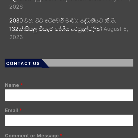
2026
2030 වන විට අධිවේගී මාර්ග පද්ධතියට කි.මී.
132ක්;සියලු වියදම් දේශීය අරමුදල්වලින්
August 5,
2026
CONTACT US
Name
*
Email
*
Comment or Message
*