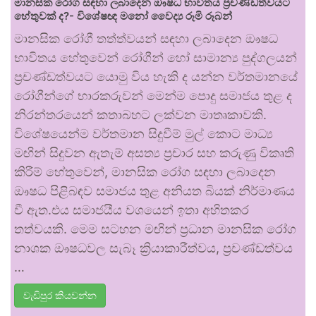
මානසික රෝග සඳහා ලබාදෙන ඖෂධ භාවිතය ප්‍රචණ්ඩත්වයට
හේතුවක් ද?- විශේෂඥ මනෝ වෛද්‍ය රූමි රූබන්
මානසික රෝගී තත්ත්වයන් සඳහා ලබාදෙන ඖෂධ
භාවිතය හේතුවෙන් රෝගීන් හෝ සාමාන්‍ය පුද්ගලයන්
ප්‍රචණ්ඩත්වයට යොමු විය හැකි ද යන්න වර්තමානයේ
රෝගීන්ගේ භාරකරුවන් මෙන්ම පොදු සමාජය තුළ ද
නිරන්තරයෙන් කතාබහට ලක්වන මාතෘකාවකි.
විශේෂයෙන්ම වර්තමාන සිදුවීම් මුල් කොට මාධ්‍ය
මඟින් සිදුවන ඇතැම් අසත්‍ය ප්‍රචාර සහ කරුණු විකෘති
කිරීම් හේතුවෙන්, මානසික රෝග සඳහා ලබාදෙන
ඖෂධ පිළිබඳව සමාජය තුළ අනියත බියක් නිර්මාණය
වී ඇත.එය සමාජයීය වශයෙන් ඉතා අහිතකර
තත්වයකි. මෙම සටහන මඟින් ප්‍රධාන මානසික රෝග
නාශක ඖෂධවල සැබෑ ක්‍රියාකාරීත්වය, ප්‍රචණ්ඩත්වය
…
වැඩිපුර කියවන්න