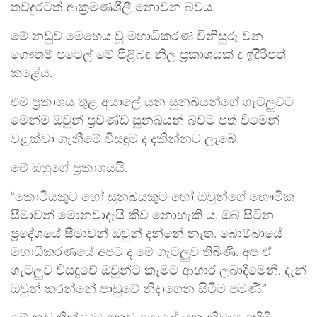
තවදුරටත් ආක්‍රමණශීලී නොවන බවය.
මේ නඩුව මෙහෙය වූ මහාධිකරණ විනිසුරු වන
ගෞතම් පටෙල් මේ පිළිබඳ නිල ප්‍රකාශයක් ද ඉදිිරිපත්
කළේය.
එම ප්‍රකාශය තුළ අයාලේ යන සුනඛයන්ගේ ගැටලුවට
මෙන්ම ඔවුන් ප්‍රචණ්ඩ සුනඛයන් බවට පත් වීමෙන්
වළක්වා ගැනීමේ විසඳුම ද දකින්නට ලැබේ.
මේ ඔහුගේ ප්‍රකාශයයි.
“කොටියකුට හෝ සුනඛයකුට හෝ ඔවුන්ගේ භෞමික
සීමාවන් මොනවාදැයි කිව නොහැකි ය. ඔබ සිටින
ප්‍රදේශයේ සීමාවන් ඔවුන් දන්නේ නැත. බොම්බායේ
මහාධිකරණයේ අපට ද මේ ගැටලුව තිබිණි. අප ඒ
ගැටලුව විසඳුවේ ඔවුන්ට කෑමට ආහාර ලබාදීමෙනි. දැන්
ඔවුන් කරන්නේ පාඩුවේ නිදාගෙන සිටීම පමණි.”