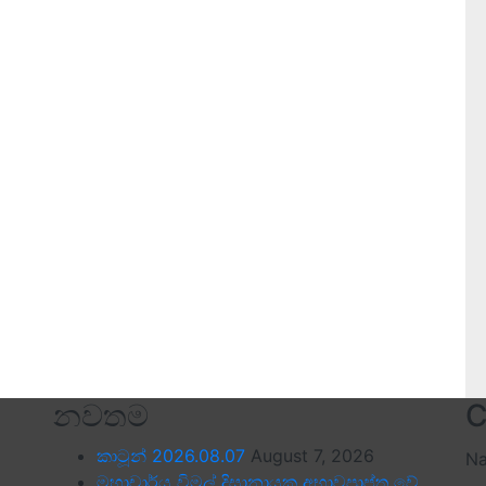
නවතම
C
කාටූන් 2026.08.07
August 7, 2026
N
මහාචාර්ය විමල් දිසානායක අභාවප්‍රාප්ත වේ