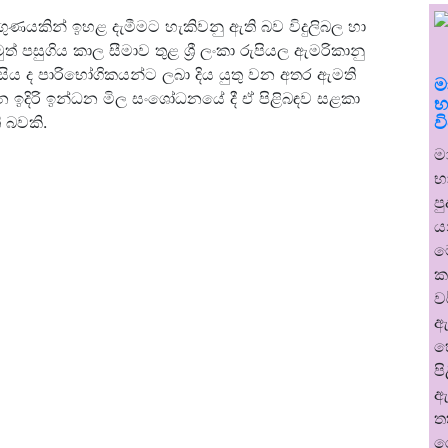
ණයකින් ඉහළ දැමීමට හැකිවනු ඇති බව විදුලිබල හා
 පසුගිය කාල සීමාව තුළ ශ්‍රී ලංකා රුපියල ඇමරිකානු
 ද පාරිභෝගිකයන්ට ලබා දිය යුතු වන අතර ඇමති
ම
 ඉදිරි ඉන්ධන මිල සංශෝධනයේ දී ඒ පිළිබඳව සළකා
භ
ව
 බවකි.
ම
භ
ප
ය
ම
ක
ව
ඇ
හ
ප
ඇ
ත
ර