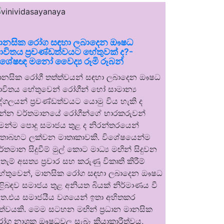
ානසික රෝග සඳහා ලබාදෙන ඖෂධ
ාවිතය ප්‍රචණ්ඩත්වයට හේතුවක් ද?-
ිශේෂඥ මනෝ වෛද්‍ය රූමි රූබන්
ානසික රෝගී තත්ත්වයන් සඳහා ලබාදෙන ඖෂධ
ාවිතය හේතුවෙන් රෝගීන් හෝ සාමාන්‍ය
ුද්ගලයන් ප්‍රචණ්ඩත්වයට යොමු විය හැකි ද
න්න වර්තමානයේ රෝගීන්ගේ භාරකරුවන්
ෙන්ම පොදු සමාජය තුළ ද නිරන්තරයෙන්
තාබහට ලක්වන මාතෘකාවකි. විශේෂයෙන්ම
ර්තමාන සිදුවීම් මුල් කොට මාධ්‍ය මඟින් සිදුවන
තැම් අසත්‍ය ප්‍රචාර සහ කරුණු විකෘති කිරීම්
ේතුවෙන්, මානසික රෝග සඳහා ලබාදෙන ඖෂධ
ිළිබඳව සමාජය තුළ අනියත බියක් නිර්මාණය වී
ත.එය සමාජයීය වශයෙන් ඉතා අහිතකර
ත්වයකි. මෙම සටහන මඟින් ප්‍රධාන මානසික
ෝග නාශක ඖෂධවල සැබෑ ක්‍රියාකාරීත්වය,