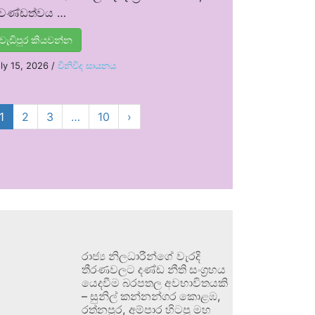
්‍රචණ්ඩත්වය …
වැඩිපුර කියවන්න
ly 15, 2026
/
විනිවිද සායනය
1
2
3
…
10
›
රාජ්‍ය නිලධාරීන්ගේ වැරදි
තීරණවලට දණ්ඩ නීති සංග්‍රහය
යෙදවීම බරපතල අවභාවිතයකි
– සුනිල් කන්නන්ගර කොළඹ,
රත්නපුර, අම්පාර හිටපු මහ