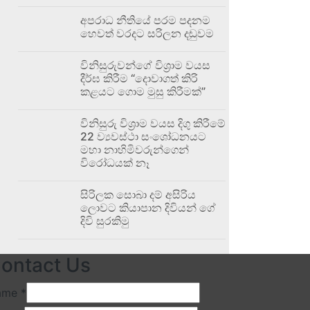
අපරාධ නීතියේ පරම පදනම
හෙවත් වරදට සරිලන දඬුවම
විනිසුරුවන්ගේ විශ්‍රාම වයස
දීර්ඝ කිරීම “දොවාගත් කිරි
කළයට ගොම මුසු කිරීමක්”
විනිසුරු විශ්‍රාම වයස දිගු කිරීමේ
22 ව්‍යවස්ථා සංශෝධනයට
මහා නාහිමිවරුන්ගෙන්
විරෝධයක් නෑ
සිරිලක සොබා දම් අසිරිය
ලොවට කියාපාන දිවියන් ගේ
දිවි සුරකිමු
ontact Us
ame
*