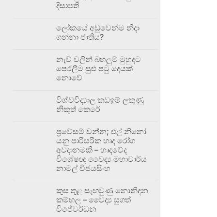
දිසාපති
ලෝකයේ අඩුවෙන්ම නිදා
ගන්නා ජාතිය?
නැව් වලින් බහලුම් මුහුදට
පෙරලීම සුළු පටු දෙයක්
නොවේ
විශ්වවිද්‍යාල කඩඉම් ලකුණු
නිකුත් කෙරේ
ප්‍රවේසම් වන්න; එල් නිනෝ
යනු පාරිසරික හෘද රෝග
අවදානමකි – හෘදවේද
විශේෂඥ වෛද්‍ය මහාචාර්ය
නාමල් විජයසිංහ
කුස තුළ සැඟවුණු නොනිදන
කම්හල – වෛද්‍ය සුගත්
විජේවර්ධන