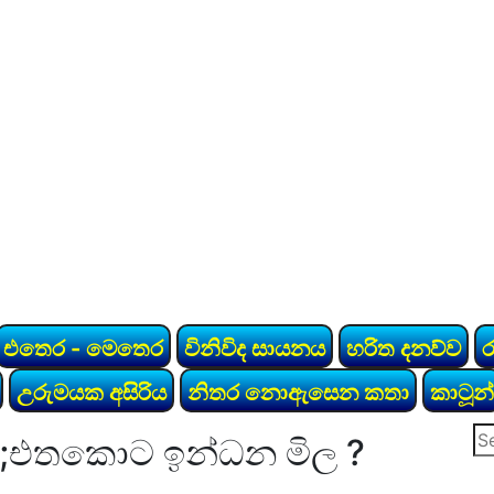
එතෙර - මෙතෙර
විනිවිද සායනය
හරිත දනව්ව
උරුමයක අසිරිය
නිතර නොඇසෙන කතා
කාටූන්
Se
එතකොට ඉන්ධන මිල ?
for