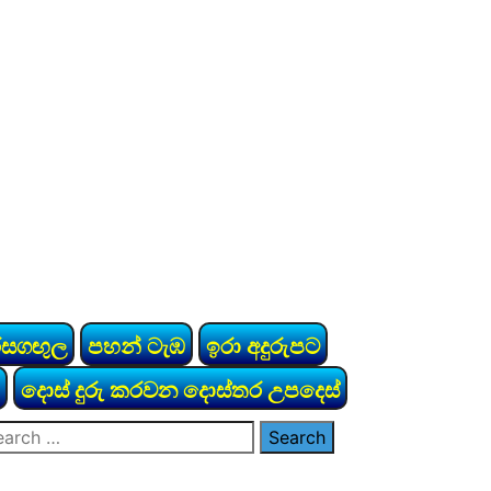
රසගඟුල
පහන් ටැඹ
ඉරා අදුරුපට
දොස් දුරු කරවන දොස්තර උපදෙස්
arch
: