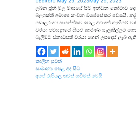
Editor
May 29, 2023
May 29, 2023
ලබන ජූනි මුල මාසයේ සිට ඉන්ධන කෝටාව දෙගු
බලශක්ති අමාත්‍ය කංචන විජේසේකර පවසයි. නමුත්
ඩොලරයට සාපේක්ෂව ඉහළ අගයක් ගැනීමේ වාසිය
වරයා පවසනුයේ සියළු කාරණා සැලකිල්ලට ගෙන
බැලීමට ජනාධිපති වරයා ගෙන් උපදෙස් ලැබී ඇති
කාලීන පුවත්
Post
සාමාන්‍ය පෙළ අද සිට
අපේ රුපියල තවත් සවිමත් වෙයි
navigation