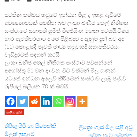
පවතින තත්වය හමුවේ ඉන්ධන මිළ ද ඉහළ දැමීමේ
අවශ්‍යතාවයක් පවතින බව ලංකා ඛණිජ තෙල් නීතිගත
සංස්ථාවේ සභාපති සුමිත් විජේසිංහ මහතා පවසයි.විෂය
භාර ඇමතිවරයාට ද මේ පිළිබඳව ද දැනුම් දුන් බව අද
(11) කොළඹදී පැවති මාධ්‍ය හමුවකදී සභාපතිවරයා
වැඩිදුරටත් සඳහන් කරයි
ලංකා ඛනිජ තෙල් නීතිගත සංස්ථාව පවසන්නේ
අගෝස්තු 31 වන දා වන විට වත්මන් මිල ගණන්
යටතේ ඉන්ධන අලෙවි කිරීමෙන් සංස්ථාව ලැබූ පාඩුව
රුපියල් බිලියන 70 ක් බවයි.
කාලීන පුවත්
තිරිඟු පිටි හා සිමෙන්ති
ලිත්‍රො ගෑස් මිල යළි අඩු
මිලත් ඉහළට
වෙන හැටි මෙන්න