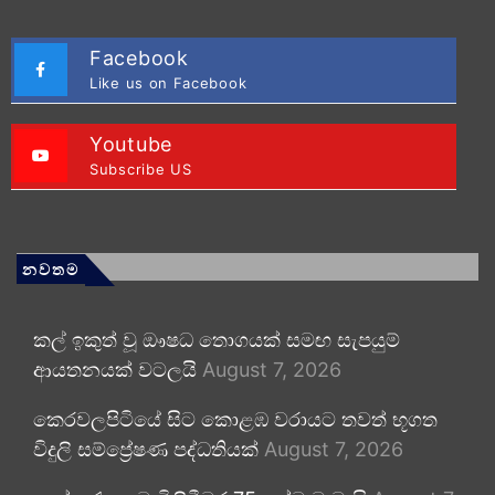
Facebook
Like us on Facebook
Youtube
Subscribe US
නවතම
කල් ඉකුත් වූ ඖෂධ තොගයක් සමඟ සැපයුම්
ආයතනයක් වටලයි
August 7, 2026
කෙරවලපිටියේ සිට කොළඹ වරායට තවත් භූගත
විදුලි සම්ප්‍රේෂණ පද්ධතියක්
August 7, 2026