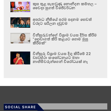
කුස තුළ සැඟවුණු නොනිදන කම්හල –
වෛද්‍ය සුගත් විජේවර්ධන
අපරාධ නීතියේ පරම පදනම හෙවත්
වරදට සරිලන දඬුවම
විනිසුරුවන්ගේ විශ්‍රාම වයස දීර්ඝ කිරීම
“දොවාගත් කිරි කළයට ගොම මුසු
කිරීමක්”
විනිසුරු විශ්‍රාම වයස දිගු කිරීමේ 22
ව්‍යවස්ථා සංශෝධනයට මහා
නාහිමිවරුන්ගෙන් විරෝධයක් නෑ
SOCIAL SHARE