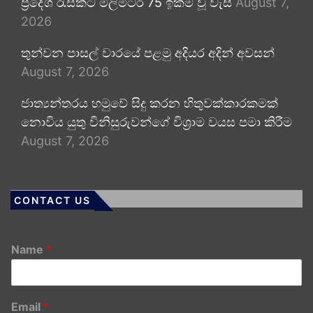
ප්‍රදේශ රැසකට මිලිමීටර 75 ඉක්ම වූ වැසි
August 7,
2026
තුන්වන පාසල් වාරයේ පළමු අදියර අදින් අවසන්
August 7, 2026
ජාත්‍යන්තරය හමුවේ සිදු කරන හිතුවක්කාරකමක්
නොවිය යුතු විනිසුරුවන්ගේ විශ්‍රාම වයස පමා කිරීම
August 7, 2026
CONTACT US
Name
*
Email
*