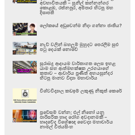
අවභාවිතයකි – සුනිල් කන්නන්ගර
කොළඹ, රත්නපුර, අම්පාර හිටපු මහ
දිසාපති
ලෝකයේ අඩුවෙන්ම නිදා ගන්නා ජාතිය?
නැව් වලින් බහලුම් මුහුදට පෙරලීම සුළු
පටු දෙයක් නොවේ
සුරාබදු ආදායම වාර්තාගත ලෙස ඉහළ
යාම සහ ආත්මභක්ෂක උරගයාගේ
කතාව – ආචාර්ය ප්‍රණීත් අභයසුන්දර
හිටපු මානව විද්‍යා මහාචාර්ය
විශ්වවිද්‍යාල කඩඉම් ලකුණු නිකුත් කෙරේ
ප්‍රවේසම් වන්න; එල් නිනෝ යනු
පාරිසරික හෘද රෝග අවදානමකි –
හෘදවේද විශේෂඥ වෛද්‍ය මහාචාර්ය
නාමල් විජයසිංහ