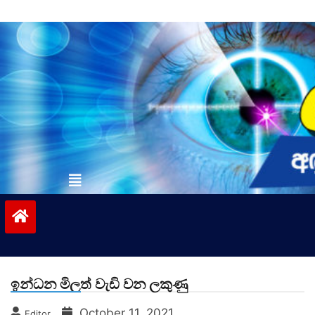
Skip
to
content
vinivida.lk
ඉන්ධන මිලත් වැඩි වන ලකුණු
October 11, 2021
Editor