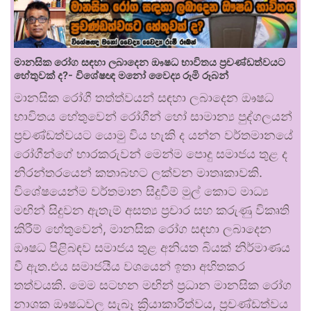
මානසික රෝග සඳහා ලබාදෙන ඖෂධ භාවිතය ප්‍රචණ්ඩත්වයට
හේතුවක් ද?- විශේෂඥ මනෝ වෛද්‍ය රූමි රූබන්
මානසික රෝගී තත්ත්වයන් සඳහා ලබාදෙන ඖෂධ
භාවිතය හේතුවෙන් රෝගීන් හෝ සාමාන්‍ය පුද්ගලයන්
ප්‍රචණ්ඩත්වයට යොමු විය හැකි ද යන්න වර්තමානයේ
රෝගීන්ගේ භාරකරුවන් මෙන්ම පොදු සමාජය තුළ ද
නිරන්තරයෙන් කතාබහට ලක්වන මාතෘකාවකි.
විශේෂයෙන්ම වර්තමාන සිදුවීම් මුල් කොට මාධ්‍ය
මඟින් සිදුවන ඇතැම් අසත්‍ය ප්‍රචාර සහ කරුණු විකෘති
කිරීම් හේතුවෙන්, මානසික රෝග සඳහා ලබාදෙන
ඖෂධ පිළිබඳව සමාජය තුළ අනියත බියක් නිර්මාණය
වී ඇත.එය සමාජයීය වශයෙන් ඉතා අහිතකර
තත්වයකි. මෙම සටහන මඟින් ප්‍රධාන මානසික රෝග
නාශක ඖෂධවල සැබෑ ක්‍රියාකාරීත්වය, ප්‍රචණ්ඩත්වය