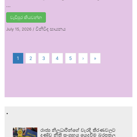
…
වැඩිපුර කියවන්න
විනිවිද සායනය
July 15, 2026
/
1
2
3
4
5
›
»
.
රාජ්‍ය නිලධාරීන්ගේ වැරදි තීරණවලට
දණ්ඩ නීති සංග්‍රහය යෙදවීම බරපතල